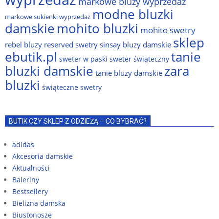
markowe bluzy wyprzedaż
modne bluzki
markowe sukienki wyprzedaż
damskie
mohito bluzki
mohito swetry
sklep
rebel bluzy
reserved swetry
sinsay bluzy damskie
ebutik.pl
tanie
sweter w paski
sweter świąteczny
bluzki damskie
zara
tanie bluzy damskie
bluzki
świąteczne swetry
BUTIK CZY SKLEP Z ODZIEŻĄ – CO BYBRAĆ?
adidas
Akcesoria damskie
Aktualności
Baleriny
Bestsellery
Bielizna damska
Biustonosze