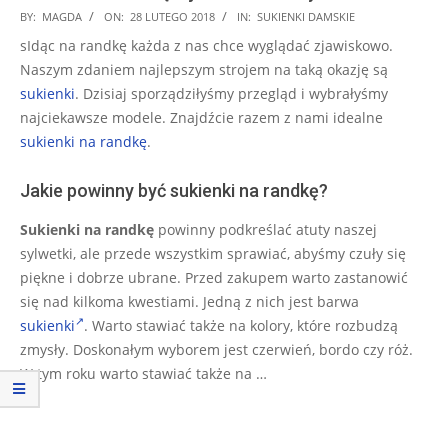
2018-
BY:
MAGDA
ON:
28 LUTEGO 2018
IN:
SUKIENKI DAMSKIE
02-
sIdąc na randkę każda z nas chce wyglądać zjawiskowo.
28
Naszym zdaniem najlepszym strojem na taką okazję są
sukienki
. Dzisiaj sporządziłyśmy przegląd i wybrałyśmy
najciekawsze modele. Znajdźcie razem z nami idealne
sukienki na randkę
.
Jakie powinny być sukienki na randkę?
Sukienki na randkę
powinny podkreślać atuty naszej
sylwetki, ale przede wszystkim sprawiać, abyśmy czuły się
piękne i dobrze ubrane. Przed zakupem warto zastanowić
się nad kilkoma kwestiami. Jedną z nich jest barwa
sukienki
. Warto stawiać także na kolory, które rozbudzą
zmysły. Doskonałym wyborem jest czerwień, bordo czy róż.
W tym roku warto stawiać także na …