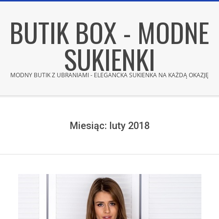
Skip
BUTIK BOX - MODNE
to
content
SUKIENKI
MODNY BUTIK Z UBRANIAMI - ELEGANCKA SUKIENKA NA KAŻDĄ OKAZJĘ
Secondary
Navigation
Menu
Miesiąc:
luty 2018