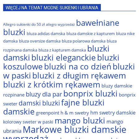
WIĘCEJ NA TEMAT MODNE SUKIENKI I UBRANIA
bawełniane
Allegro sukienki do 50 zł
allegro wyprzedaż
bluzki
bluza adidas damska
bluza damskie z kapturem
bluza nike
damska
bluza oversize damska
bluza polarowa damska
bluza
bluzki
rozpinana damska
bluza z kapturem damska
damski
bluzki eleganckie
bluzki
bluzki na co dzień
bluzki
koszulowe
w paski
bluzki z długim rękawem
bluzki z krótkim rękawem
bluzy damskie
bonprix bluzki
bluzy dla par
rozpinane
bonprix
fajne bluzki
damski bluzki
sweter
damskie
hm swetry damskie
greenpoint
h & m swetry
mango bluzki
mango
kolorowy sweter w paski
Markowe bluzki damskie
ubrania
wyprzedaż