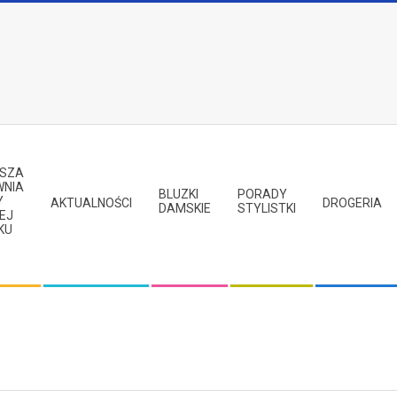
PSZA
WNIA
BLUZKI
PORADY
Y
AKTUALNOŚCI
DROGERIA
DAMSKIE
STYLISTKI
EJ
KU