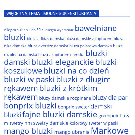
WIĘCEJ NA TEMAT MODNE SUKIENKI I UBRANIA
bawełniane
Allegro sukienki do 50 zł
allegro wyprzedaż
bluzki
bluza adidas damska
bluza damskie z kapturem
bluza
nike damska
bluza oversize damska
bluza polarowa damska
bluza
bluzki
rozpinana damska
bluza z kapturem damska
damski
bluzki eleganckie
bluzki
bluzki na co dzień
koszulowe
bluzki w paski
bluzki z długim
rękawem
bluzki z krótkim
rękawem
bluzy dla par
bluzy damskie rozpinane
bonprix bluzki
damski
bonprix sweter
fajne bluzki damskie
bluzki
greenpoint
h &
hm swetry damskie
m swetry
kolorowy sweter w paski
Markowe
mango bluzki
mango ubrania