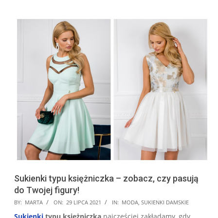
Sukienki typu księżniczka – zobacz, czy pasują
do Twojej figury!
2021-
BY:
MARTA
ON:
29 LIPCA 2021
IN:
MODA
,
SUKIENKI DAMSKIE
07-
Sukienki
typu księżniczka
najczęściej zakładamy, gdy