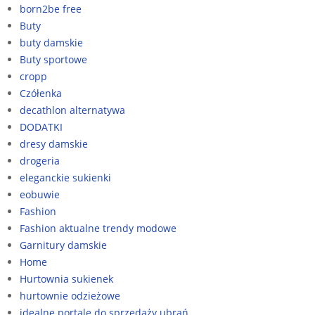
born2be free
Buty
buty damskie
Buty sportowe
cropp
Czółenka
decathlon alternatywa
DODATKI
dresy damskie
drogeria
eleganckie sukienki
eobuwie
Fashion
Fashion aktualne trendy modowe
Garnitury damskie
Home
Hurtownia sukienek
hurtownie odzieżowe
idealne portale do sprzedaży ubrań