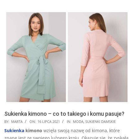
Sukienka kimono – co to takiego i komu pasuje?
2021-
BY:
MARTA
ON:
16 LIPCA 2021
IN:
MODA
,
SUKIENKI DAMSKIE
07-
Sukienka
kimono
wzięła swoją nazwę od kimona, które
16
znane jest ze swojego luźnego kroju. Okazuje się, że zyskała