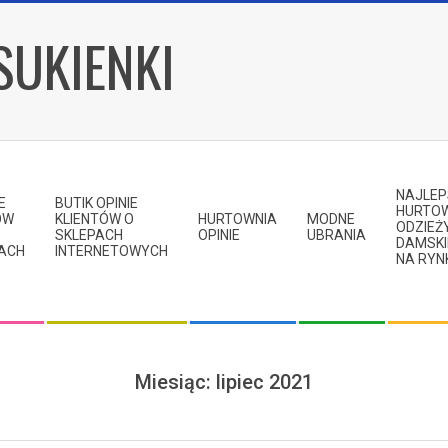
SUKIENKI
NAJLE
E
BUTIK OPINIE
HURTO
ÓW
KLIENTÓW O
HURTOWNIA
MODNE
ODZIEŻ
SKLEPACH
OPINIE
UBRANIA
DAMSKI
KACH
INTERNETOWYCH
NA RYN
Miesiąc:
lipiec 2021