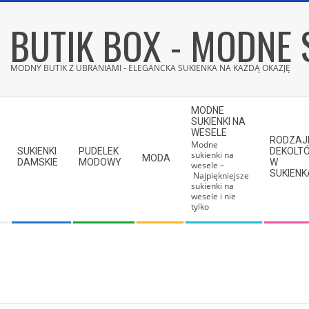
Skip
BUTIK BOX - MODNE 
to
content
MODNY BUTIK Z UBRANIAMI - ELEGANCKA SUKIENKA NA KAŻDĄ OKAZJĘ
Secondary
MODNE
Navigation
SUKIENKI NA
WESELE
Menu
RODZAJ
Modne
SUKIENKI
PUDELEK
DEKOLT
sukienki na
MODA
DAMSKIE
MODOWY
W
wesele –
SUKIEN
Najpiękniejsze
sukienki na
wesele i nie
tylko