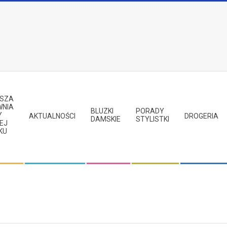
PSZA
WNIA
BLUZKI
PORADY
Y
AKTUALNOŚCI
DROGERIA
DAMSKIE
STYLISTKI
EJ
KU