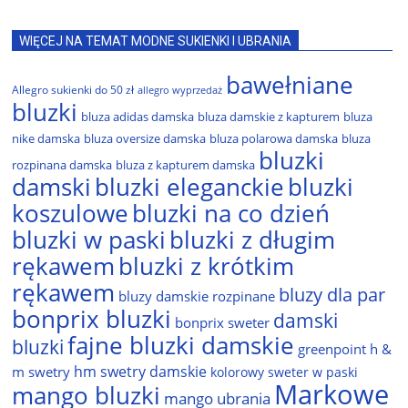
WIĘCEJ NA TEMAT MODNE SUKIENKI I UBRANIA
bawełniane
Allegro sukienki do 50 zł
allegro wyprzedaż
bluzki
bluza adidas damska
bluza damskie z kapturem
bluza
nike damska
bluza oversize damska
bluza polarowa damska
bluza
bluzki
rozpinana damska
bluza z kapturem damska
damski
bluzki eleganckie
bluzki
bluzki na co dzień
koszulowe
bluzki w paski
bluzki z długim
rękawem
bluzki z krótkim
rękawem
bluzy dla par
bluzy damskie rozpinane
bonprix bluzki
damski
bonprix sweter
fajne bluzki damskie
bluzki
greenpoint
h &
hm swetry damskie
m swetry
kolorowy sweter w paski
Markowe
mango bluzki
mango ubrania