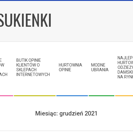
SUKIENKI
NAJLE
E
BUTIK OPINIE
HURTO
ÓW
KLIENTÓW O
HURTOWNIA
MODNE
ODZIEŻ
SKLEPACH
OPINIE
UBRANIA
DAMSKI
KACH
INTERNETOWYCH
NA RYN
Miesiąc:
grudzień 2021