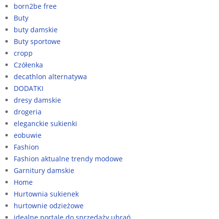
born2be free
Buty
buty damskie
Buty sportowe
cropp
Czółenka
decathlon alternatywa
DODATKI
dresy damskie
drogeria
eleganckie sukienki
eobuwie
Fashion
Fashion aktualne trendy modowe
Garnitury damskie
Home
Hurtownia sukienek
hurtownie odzieżowe
idealne portale do sprzedaży ubrań