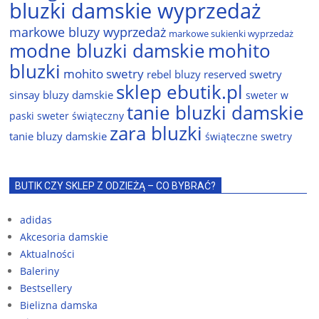
bluzki damskie wyprzedaż
markowe bluzy wyprzedaż
markowe sukienki wyprzedaż
modne bluzki damskie
mohito
bluzki
mohito swetry
rebel bluzy
reserved swetry
sklep ebutik.pl
sinsay bluzy damskie
sweter w
tanie bluzki damskie
paski
sweter świąteczny
zara bluzki
tanie bluzy damskie
świąteczne swetry
BUTIK CZY SKLEP Z ODZIEŻĄ – CO BYBRAĆ?
adidas
Akcesoria damskie
Aktualności
Baleriny
Bestsellery
Bielizna damska