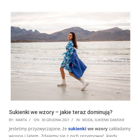
Sukienki we wzory – jakie teraz dominują?
2021-
BY:
MARTA
ON:
30 GRUDNIA 2021
IN:
MODA
,
SUKIENKI DAMSKIE
12-
Jesteśmy przyzwyczajone, że
sukienki
we wzory
zakładamy
30
wiosną i latem. Zdajemy się z nich rezygnować, kiedy