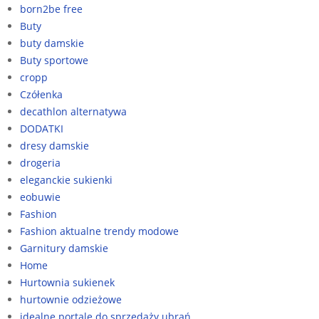
born2be free
Buty
buty damskie
Buty sportowe
cropp
Czółenka
decathlon alternatywa
DODATKI
dresy damskie
drogeria
eleganckie sukienki
eobuwie
Fashion
Fashion aktualne trendy modowe
Garnitury damskie
Home
Hurtownia sukienek
hurtownie odzieżowe
idealne portale do sprzedaży ubrań