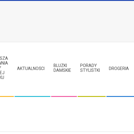
PSZA
WNIA
BLUZKI
PORADY
Y
AKTUALNOŚCI
DROGERIA
DAMSKIE
STYLISTKI
EJ
KU