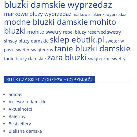
bluzki damskie wyprzedaż
markowe bluzy wyprzedaż
markowe sukienki wyprzedaż
modne bluzki damskie
mohito
bluzki
mohito swetry
rebel bluzy
reserved swetry
sklep ebutik.pl
sinsay bluzy damskie
sweter w
tanie bluzki damskie
paski
sweter świąteczny
zara bluzki
tanie bluzy damskie
świąteczne swetry
BUTIK CZY SKLEP Z ODZIEŻĄ – CO BYBRAĆ?
adidas
Akcesoria damskie
Aktualności
Baleriny
Bestsellery
Bielizna damska