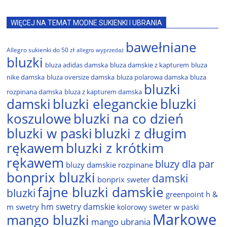
WIĘCEJ NA TEMAT MODNE SUKIENKI I UBRANIA
bawełniane
Allegro sukienki do 50 zł
allegro wyprzedaż
bluzki
bluza adidas damska
bluza damskie z kapturem
bluza
nike damska
bluza oversize damska
bluza polarowa damska
bluza
bluzki
rozpinana damska
bluza z kapturem damska
damski
bluzki eleganckie
bluzki
bluzki na co dzień
koszulowe
bluzki w paski
bluzki z długim
rękawem
bluzki z krótkim
rękawem
bluzy dla par
bluzy damskie rozpinane
bonprix bluzki
damski
bonprix sweter
fajne bluzki damskie
bluzki
greenpoint
h &
hm swetry damskie
m swetry
kolorowy sweter w paski
Markowe
mango bluzki
mango ubrania