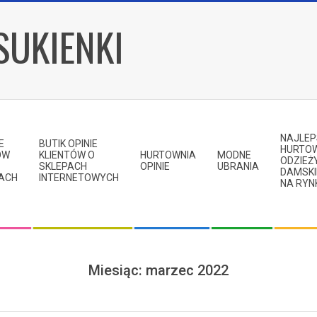
SUKIENKI
NAJLE
E
BUTIK OPINIE
HURTO
ÓW
KLIENTÓW O
HURTOWNIA
MODNE
ODZIEŻ
SKLEPACH
OPINIE
UBRANIA
DAMSKI
KACH
INTERNETOWYCH
NA RYN
Miesiąc:
marzec 2022