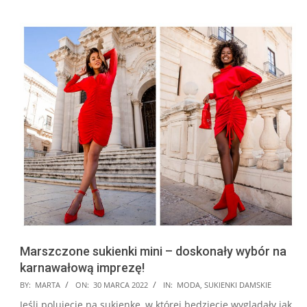
Marszczone sukienki mini – doskonały wybór na
karnawałową imprezę!
2022-
BY:
MARTA
ON:
30 MARCA 2022
IN:
MODA
,
SUKIENKI DAMSKIE
03-
Jeśli polujecie na sukienkę, w której będziecie wyglądały jak