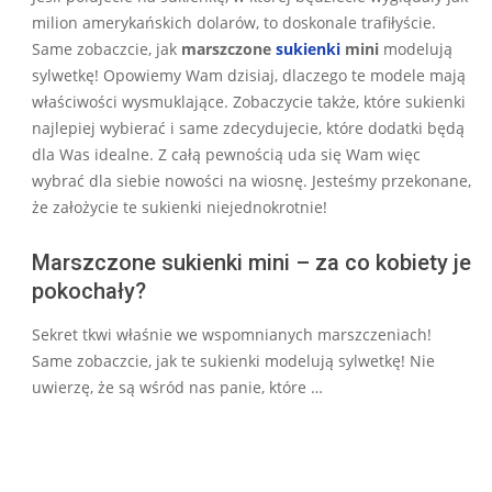
30
milion amerykańskich dolarów, to doskonale trafiłyście.
Same zobaczcie, jak
marszczone
sukienki
mini
modelują
sylwetkę! Opowiemy Wam dzisiaj, dlaczego te modele mają
właściwości wysmuklające. Zobaczycie także, które sukienki
najlepiej wybierać i same zdecydujecie, które dodatki będą
dla Was idealne. Z całą pewnością uda się Wam więc
wybrać dla siebie nowości na wiosnę. Jesteśmy przekonane,
że założycie te sukienki niejednokrotnie!
Marszczone sukienki mini – za co kobiety je
pokochały?
Sekret tkwi właśnie we wspomnianych marszczeniach!
Same zobaczcie, jak te sukienki modelują sylwetkę! Nie
uwierzę, że są wśród nas panie, które …