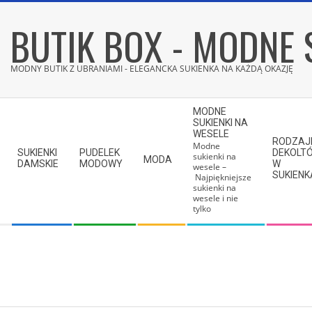
Skip
BUTIK BOX - MODNE 
to
content
MODNY BUTIK Z UBRANIAMI - ELEGANCKA SUKIENKA NA KAŻDĄ OKAZJĘ
Secondary
MODNE
Navigation
SUKIENKI NA
WESELE
Menu
RODZAJ
Modne
SUKIENKI
PUDELEK
DEKOLT
sukienki na
MODA
DAMSKIE
MODOWY
W
wesele –
SUKIEN
Najpiękniejsze
sukienki na
wesele i nie
tylko