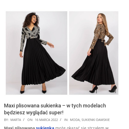
Maxi plisowana sukienka – w tych modelach
będziesz wyglądać super!
2022-
BY:
MARTA
ON:
16 MARCA 2022
IN:
MODA
,
SUKIENKI DAMSKIE
03-
Maxi plisowana
sukienka
może okazać się strzałem w