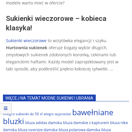
modele warto mieć w ofercie?
Sukienki wieczorowe – kobieca
klasyka!
Sukienki wieczorowe
to wizytówka elegancji i szyku.
Hurtownia sukienek
oferuje bogaty wybór długich,
zmysłowych sukienek zdobionych koronką, cekinami lub
eleganckimi haftami. Każdy model zaprojektowany jest w
taki sposób, aby podkreślić piękno kobiecej sylwetki.
…
WIĘCEJ NA TEMAT MODNE SUKIENKI I UBRANIA
bawełniane
Allegro sukienki do 50 zł
allegro wyprzedaż
bluzki
bluza adidas damska
bluza damskie z kapturem
bluza nike
damska
bluza oversize damska
bluza polarowa damska
bluza