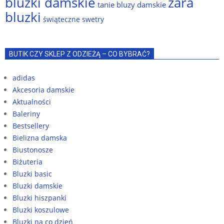
bluzki damskie
zara
tanie bluzy damskie
bluzki
świąteczne swetry
BUTIK CZY SKLEP Z ODZIEŻĄ – CO BYBRAĆ?
adidas
Akcesoria damskie
Aktualności
Baleriny
Bestsellery
Bielizna damska
Biustonosze
Biżuteria
Bluzki basic
Bluzki damskie
Bluzki hiszpanki
Bluzki koszulowe
Bluzki na co dzień