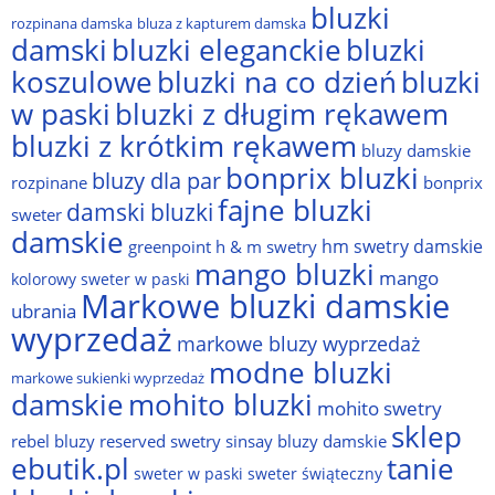
bluzki
rozpinana damska
bluza z kapturem damska
damski
bluzki eleganckie
bluzki
bluzki na co dzień
bluzki
koszulowe
w paski
bluzki z długim rękawem
bluzki z krótkim rękawem
bluzy damskie
bonprix bluzki
bluzy dla par
rozpinane
bonprix
fajne bluzki
damski bluzki
sweter
damskie
hm swetry damskie
greenpoint
h & m swetry
mango bluzki
mango
kolorowy sweter w paski
Markowe bluzki damskie
ubrania
wyprzedaż
markowe bluzy wyprzedaż
modne bluzki
markowe sukienki wyprzedaż
damskie
mohito bluzki
mohito swetry
sklep
rebel bluzy
reserved swetry
sinsay bluzy damskie
ebutik.pl
tanie
sweter w paski
sweter świąteczny