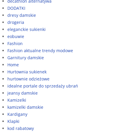
decathlon alternatywa
DODATKI
dresy damskie
drogeria
eleganckie sukienki
eobuwie
Fashion
Fashion aktualne trendy modowe
Garnitury damskie
Home
Hurtownia sukienek
hurtownie odzieżowe
idealne portale do sprzedaży ubrań
jeansy damskie
Kamizelki
kamizelki damskie
Kardigany
Klapki
kod rabatowy