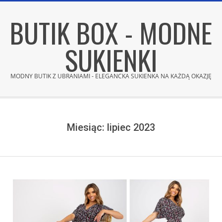
Skip
BUTIK BOX - MODNE
to
content
SUKIENKI
MODNY BUTIK Z UBRANIAMI - ELEGANCKA SUKIENKA NA KAŻDĄ OKAZJĘ
Secondary
Navigation
Menu
Miesiąc:
lipiec 2023