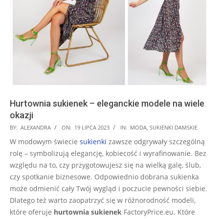
Hurtownia sukienek – eleganckie modele na wiele
okazji
2023-
BY:
ALEXANDRA
ON:
19 LIPCA 2023
IN:
MODA
,
SUKIENKI DAMSKIE
07-
W modowym świecie
sukienki
zawsze odgrywały szczególną
19
rolę – symbolizują elegancję, kobiecość i wyrafinowanie. Bez
względu na to, czy przygotowujesz się na wielką galę, ślub,
czy spotkanie biznesowe. Odpowiednio dobrana sukienka
może odmienić cały Twój wygląd i poczucie pewności siebie.
Dlatego też warto zaopatrzyć się w różnorodność modeli,
które oferuje
hurtownia sukienek
FactoryPrice.eu. Które