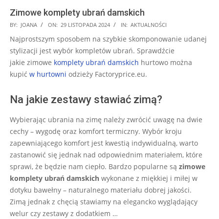
Zimowe komplety ubrań damskich
2024-
BY:
JOANA
ON:
29 LISTOPADA 2024
IN:
AKTUALNOŚCI
11-
Najprostszym sposobem na szybkie skomponowanie udanej
29
stylizacji jest wybór kompletów ubrań. Sprawdźcie
jakie
zimowe
komplety ubrań damskich
hurtowo można
kupić
w hurtowni
odzieży Factoryprice.eu.
Na jakie zestawy stawiać zimą?
Wybierając ubrania na zimę należy zwrócić uwagę na dwie
cechy – wygodę oraz komfort termiczny. Wybór kroju
zapewniającego komfort jest kwestią indywidualną, warto
zastanowić się jednak nad odpowiednim materiałem, które
sprawi, że będzie nam ciepło. Bardzo popularne są
zimowe
komplety ubrań damskich
wykonane z miękkiej i miłej w
dotyku bawełny – naturalnego materiału dobrej jakości.
Zimą jednak z chęcią stawiamy na elegancko wyglądający
welur czy zestawy z dodatkiem …