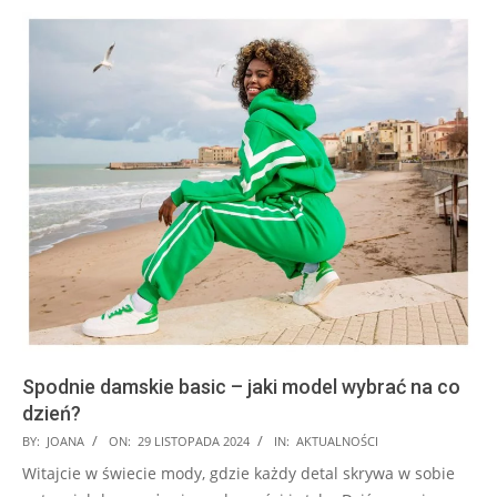
Spodnie damskie basic – jaki model wybrać na co
dzień?
2024-
BY:
JOANA
ON:
29 LISTOPADA 2024
IN:
AKTUALNOŚCI
11-
Witajcie w świecie mody, gdzie każdy detal skrywa w sobie
29