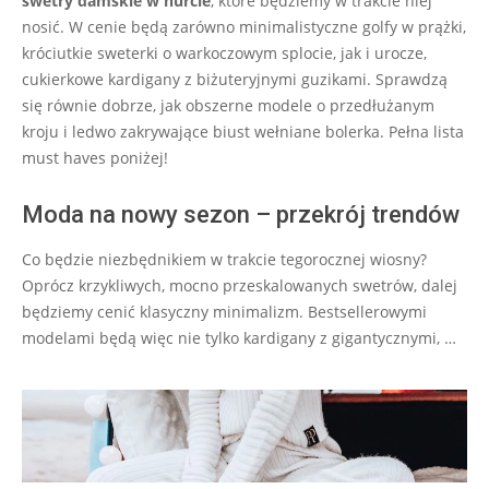
swetry damskie w hurcie
, które będziemy w trakcie niej
nosić. W cenie będą zarówno minimalistyczne golfy w prążki,
króciutkie sweterki o warkoczowym splocie, jak i urocze,
cukierkowe kardigany z biżuteryjnymi guzikami. Sprawdzą
się równie dobrze, jak obszerne modele o przedłużanym
kroju i ledwo zakrywające biust wełniane bolerka. Pełna lista
must haves poniżej!
Moda na nowy sezon – przekrój trendów
Co będzie niezbędnikiem w trakcie tegorocznej wiosny?
Oprócz krzykliwych, mocno przeskalowanych swetrów, dalej
będziemy cenić klasyczny minimalizm. Bestsellerowymi
modelami będą więc nie tylko kardigany z gigantycznymi, …