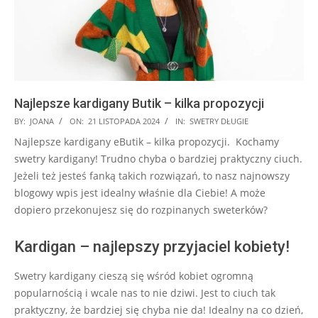
Najlepsze kardigany Butik – kilka propozycji
2024-
BY:
JOANA
ON:
21 LISTOPADA 2024
IN:
SWETRY DŁUGIE
11-
Najlepsze kardigany eButik – kilka propozycji. Kochamy
21
swetry kardigany! Trudno chyba o bardziej praktyczny ciuch.
Jeżeli też jesteś fanką takich rozwiązań, to nasz najnowszy
blogowy wpis jest idealny właśnie dla Ciebie! A może
dopiero przekonujesz się do rozpinanych sweterków?
Kardigan – najlepszy przyjaciel kobiety!
Swetry kardigany cieszą się wśród kobiet ogromną
popularnością i wcale nas to nie dziwi. Jest to ciuch tak
praktyczny, że bardziej się chyba nie da! Idealny na co dzień,