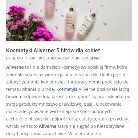
Kosmetyki Allverne: 5 hitów dla kobiet
2024-
BY:
JOANA
ON:
20 LISTOPADA 2024
IN:
DROGERIA
11-
Allverne
to linia damskich kosmetyków polskiej firmy, która
20
zjednała sobie już wierne grono miłośniczek. Udało jej się
zdobyć zaufanie kobiet dzięki innowacyjnemu podejściu do
tematu dbania o urodę.
Kosmetyki
Allverne doskonale łączą
bowiem odpowiednią jakość z dostępnością oraz wkładają w
swoje produkty mnóstwo prawdziwej pasji. Opakowania
marki zdecydowanie wyróżniają się spośród innych –
cechuje je niezwykła spójność oraz estetyka, która przyciąga
wzrok! Ponadto
Allverne
stara się sięgać po niespotykane
dotąd połączenia zapachowe. Wspierani przez