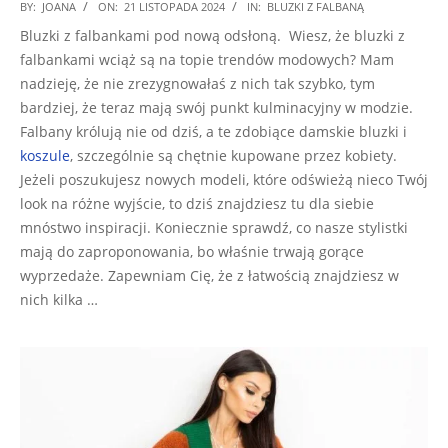
2024-
BY:
JOANA
ON:
21 LISTOPADA 2024
IN:
BLUZKI Z FALBANĄ
11-
Bluzki z falbankami pod nową odsłoną. Wiesz, że bluzki z
21
falbankami wciąż są na topie trendów modowych? Mam
nadzieję, że nie zrezygnowałaś z nich tak szybko, tym
bardziej, że teraz mają swój punkt kulminacyjny w modzie.
Falbany królują nie od dziś, a te zdobiące damskie bluzki i
koszule
, szczególnie są chętnie kupowane przez kobiety.
Jeżeli poszukujesz nowych modeli, które odświeżą nieco Twój
look na różne wyjście, to dziś znajdziesz tu dla siebie
mnóstwo inspiracji. Koniecznie sprawdź, co nasze stylistki
mają do zaproponowania, bo właśnie trwają gorące
wyprzedaże. Zapewniam Cię, że z łatwością znajdziesz w
nich kilka …