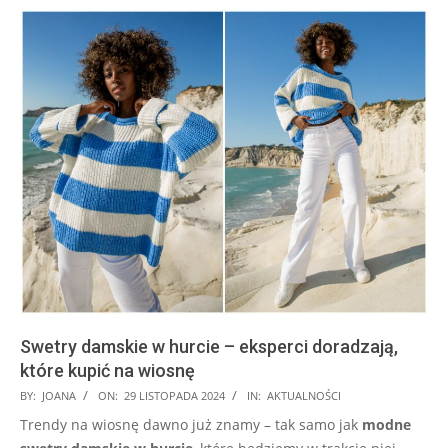
Swetry damskie w hurcie – eksperci doradzają,
które kupić na wiosnę
2024-
BY:
JOANA
ON:
29 LISTOPADA 2024
IN:
AKTUALNOŚCI
11-
Trendy na wiosnę dawno już znamy – tak samo jak
modne
29