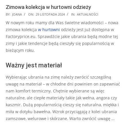
Zimowa kolekcja w hurtowni odzieży
2024-
BY:
JOANA
ON:
29 LISTOPADA 2024
IN:
AKTUALNOŚCI
11-
W nowym roku mamy dla Was świetne wiadomości – nowa
29
zimowa kolekcja
w hurtowni
odzieży jest już dostępna w
Factoryprice.eu. Sprawdźcie jakie
ubrania będą modne tej
zimy i jakie tendencje będą cieszyły się popularnością w
bieżącym roku.
Ważny jest materiał
Wybierając ubrania na zimę należy zwrócić szczególną
uwagę na materiał – w chłodne dni powinien on zapewniać
nam komfort termiczny. Chętnie wybierane są więc
naturalne, ale ciepłe materiały takie jak wełna, angora czy
kaszmir. Dużą popularnością cieszy się naturalna, miękka i
miła w dotyku bawełna. Wzrok przyciągają z kolei ubrania
zamszowe, welurowe i skórzane. Warto zwrócić uwagę …