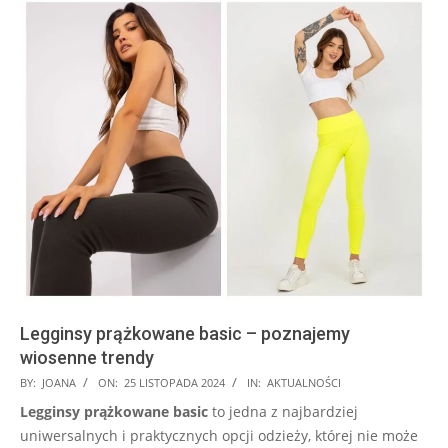
Legginsy prążkowane basic – poznajemy
wiosenne trendy
2024-
BY:
JOANA
ON:
25 LISTOPADA 2024
IN:
AKTUALNOŚCI
11-
Legginsy prążkowane basic
to jedna z najbardziej
25
uniwersalnych i praktycznych opcji odzieży, której nie może