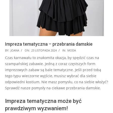
Impreza tematyczna – przebrania damskie
2024-
BY:
JOANA
ON:
23 LISTOPADA 2024
IN:
MODA
11-
Czas karnawału to znakomita okazja, by spędzić czas na
23
szampańskiej zabawie. Jedną z coraz częstszych form
imprezowych zabaw są bale tematyczne. Jeśli przed tobą
tego typu wieczorne wyjście, musisz wybrać dla siebie
odpowiedni kostium. Nie masz pomysłu, co na siebie włożyć?
Sprawdź nasze pomysły na ciekawe przebrania damskie.
Impreza tematyczna może być
prawdziwym wyzwaniem!