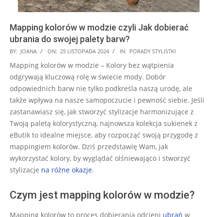
Mapping kolorów w modzie czyli Jak dobierać
ubrania do swojej palety barw?
2024-
BY:
JOANA
ON:
25 LISTOPADA 2024
IN:
PORADY STYLISTKI
11-
Mapping kolorów w modzie – Kolory bez wątpienia
25
odgrywają kluczową rolę w świecie mody. Dobór
odpowiednich barw nie tylko podkreśla naszą urodę, ale
także wpływa na nasze samopoczucie i pewność siebie. Jeśli
zastanawiasz się, jak stworzyć stylizacje harmonizujące z
Twoją paletą kolorystyczną, najnowsza kolekcja sukienek z
eButik to idealne miejsce, aby rozpocząć swoją przygodę z
mappingiem kolorów. Dziś przedstawię Wam, jak
wykorzystać kolory, by wyglądać olśniewająco i stworzyć
stylizacje
na różne okazje
.
Czym jest mapping kolorów w modzie?
Mapping kolorów to proces dobierania odcieni
ubrań
w