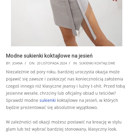
Modne sukienki koktajlowe na jesień
2024-
BY:
JOANA
ON:
20 LISTOPADA 2024
IN:
SUKIENKI KOKTAJLOWE
11-
Niezależnie od pory roku, bardziej uroczysta okazja może
20
pojawić się zawsze i zaskoczyć nas koniecznością założenia
czegoś innego niż klasyczne jeansy i luźny t-shit. Przed tobą
jesienne wesele, chrzciny lub oficjalny obiad u teściów?
Sprawdź modne
sukienki
koktajlowe na jesień, w których
będzie prezentować się absolutnie wyjątkowo.
W zależności od okazji możesz postawić na kreację w stylu
glam lub też wybrać bardziej stonowany, klasyczny look.