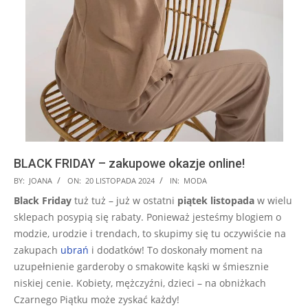
BLACK FRIDAY – zakupowe okazje online!
2024-
BY:
JOANA
ON:
20 LISTOPADA 2024
IN:
MODA
11-
Black Friday
tuż tuż – już w ostatni
piątek listopada
w wielu
20
sklepach posypią się rabaty. Ponieważ jesteśmy blogiem o
modzie, urodzie i trendach, to skupimy się tu oczywiście na
zakupach
ubrań
i dodatków! To doskonały moment na
uzupełnienie garderoby o smakowite kąski w śmiesznie
niskiej cenie. Kobiety, mężczyźni, dzieci – na obniżkach
Czarnego Piątku może zyskać każdy!