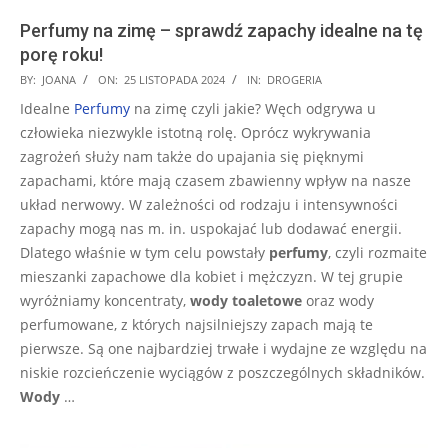
Perfumy na zimę – sprawdź zapachy idealne na tę
porę roku!
2024-
BY:
JOANA
ON:
25 LISTOPADA 2024
IN:
DROGERIA
11-
Idealne
Perfumy
na zimę czyli jakie? Węch odgrywa u
25
człowieka niezwykle istotną rolę. Oprócz wykrywania
zagrożeń służy nam także do upajania się pięknymi
zapachami, które mają czasem zbawienny wpływ na nasze
układ nerwowy. W zależności od rodzaju i intensywności
zapachy mogą nas m. in. uspokajać lub dodawać energii.
Dlatego właśnie w tym celu powstały
perfumy
, czyli rozmaite
mieszanki zapachowe dla kobiet i mężczyzn. W tej grupie
wyróżniamy koncentraty,
wody toaletowe
oraz wody
perfumowane, z których najsilniejszy zapach mają te
pierwsze. Są one najbardziej trwałe i wydajne ze względu na
niskie rozcieńczenie wyciągów z poszczególnych składników.
Wody
…