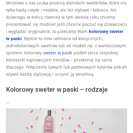
11-
Mnóstwo z nas szuka jesienią damskich sweterków, które nie
20
tylko będą ciepłe i miękkie, ale też stylowe i kobiece. Nic
dziwnego, w końcu również w tym okresie roku chcemy
prezentować się modnie! Jeśli chcecie poczuć się dziewczęco
i wyglądać oryginalnie, to polecamy Wam
kolorowy sweter
w paski
. Będzie to miła odmiana od klasycznych,
jednokolorowych swetrów lub od modeli np. z warkoczowym
splotem. kolorowy
sweter w paski
podbił serca niejednej
koneserki najnowszych trendów – przekonaj się sama
dlaczego. Połączenie żywych lub pastelowych kolorów potrafi
ożywić każdą stylizację i uczynić ją weselszą.
Kolorowy sweter w paski – rodzaje
…