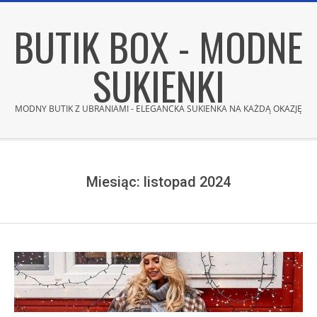
Skip
BUTIK BOX - MODNE
to
content
SUKIENKI
MODNY BUTIK Z UBRANIAMI - ELEGANCKA SUKIENKA NA KAŻDĄ OKAZJĘ
Secondary
Navigation
Menu
Miesiąc:
listopad 2024