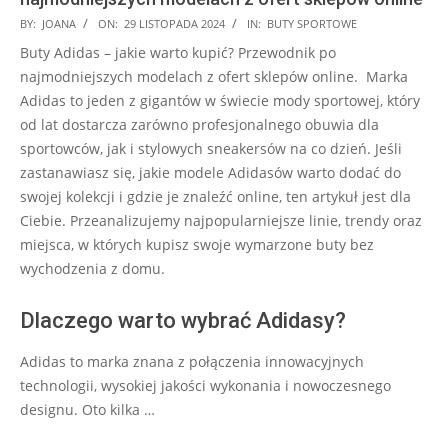
2024-
BY:
JOANA
ON:
29 LISTOPADA 2024
IN:
BUTY SPORTOWE
11-
Buty Adidas – jakie warto kupić? Przewodnik po
29
najmodniejszych modelach z ofert sklepów online. Marka
Adidas to jeden z gigantów w świecie mody sportowej, który
od lat dostarcza zarówno profesjonalnego obuwia dla
sportowców, jak i stylowych sneakersów na co dzień. Jeśli
zastanawiasz się, jakie modele Adidasów warto dodać do
swojej kolekcji i gdzie je znaleźć online, ten artykuł jest dla
Ciebie. Przeanalizujemy najpopularniejsze linie, trendy oraz
miejsca, w których kupisz swoje wymarzone buty bez
wychodzenia z domu.
Dlaczego warto wybrać Adidasy?
Adidas to marka znana z połączenia innowacyjnych
technologii, wysokiej jakości wykonania i nowoczesnego
designu. Oto kilka …