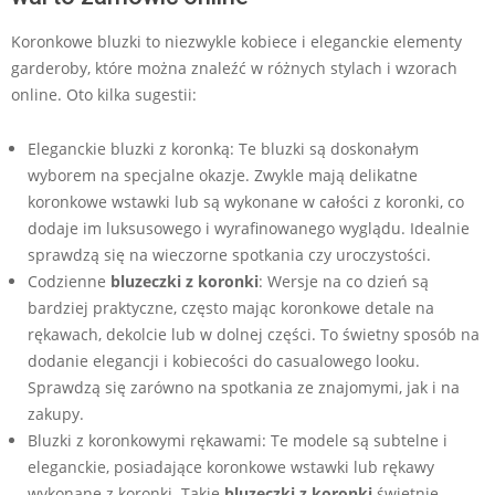
Koronkowe bluzki to niezwykle kobiece i eleganckie elementy
garderoby, które można znaleźć w różnych stylach i wzorach
online. Oto kilka sugestii:
Eleganckie bluzki z koronką: Te bluzki są doskonałym
wyborem na specjalne okazje. Zwykle mają delikatne
koronkowe wstawki lub są wykonane w całości z koronki, co
dodaje im luksusowego i wyrafinowanego wyglądu. Idealnie
sprawdzą się na wieczorne spotkania czy uroczystości.
Codzienne
bluzeczki z koronki
: Wersje na co dzień są
bardziej praktyczne, często mając koronkowe detale na
rękawach, dekolcie lub w dolnej części. To świetny sposób na
dodanie elegancji i kobiecości do casualowego looku.
Sprawdzą się zarówno na spotkania ze znajomymi, jak i na
zakupy.
Bluzki z koronkowymi rękawami: Te modele są subtelne i
eleganckie, posiadające koronkowe wstawki lub rękawy
wykonane z koronki. Takie
bluzeczki z koronki
świetnie