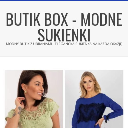
Skip
BUTIK BOX - MODNE
to
content
SUKIENKI
MODNY BUTIK Z UBRANIAMI - ELEGANCKA SUKIENKA NA KAŻDĄ OKAZJĘ
Secondary
Navigation
Menu