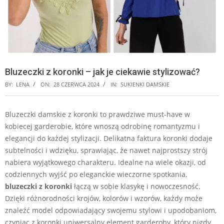
Bluzeczki z koronki – jak je ciekawie stylizować?
BY:
LENA
ON:
28 CZERWCA 2024
IN:
SUKIENKI DAMSKIE
Bluzeczki damskie z koronki to prawdziwe must-have w
kobiecej garderobie, które wnoszą odrobinę romantyzmu i
elegancji do każdej stylizacji. Delikatna faktura koronki dodaje
subtelności i wdzięku, sprawiając, że nawet najprostszy strój
nabiera wyjątkowego charakteru. Idealne na wiele okazji, od
codziennych wyjść po eleganckie wieczorne spotkania,
bluzeczki z koronki
łączą w sobie klasykę i nowoczesność.
Dzięki różnorodności krojów, kolorów i wzorów, każdy może
znaleźć model odpowiadający swojemu stylowi i upodobaniom,
czyniąc z koronki uniwersalny element garderoby, który nigdy