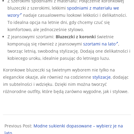
Z szerokimi spodniami z materiału: Połączenie koronkowej
bluzeczki z szerokimi, lekkimi
spodniami z materiału we
wzory
nadaje casualowemu lookowi lekkości i delikatności.
To idealna opcja na letnie dni, gdy chcemy czuć się
komfortowo, ale jednocześnie stylowo.
Z jeansowymi szortami:
Bluzeczki z koronki
świetnie
komponują się również z jeansowymi
szortami na lato
,
tworząc letnią, swobodną stylizację. Dodają one delikatności i
kobiecego uroku, idealnie pasując do letniego luzu.
Koronkowe bluzeczki są świetnym wyborem nie tylko na
eleganckie okazje, ale również na codzienne
stylizacje
, dodając
im subtelności i wdzięku. Dzięki nim można tworzyć
różnorodne outfity, które będą zarówno wygodne, jak i stylowe.
2024-
06-
Previous Post:
Modne sukienki dopasowane – wybierz je na
28
lato