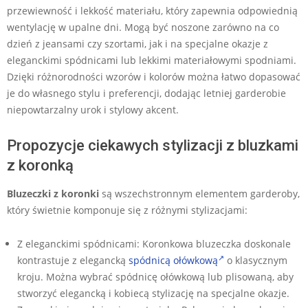
przewiewność i lekkość materiału, który zapewnia odpowiednią
wentylację w upalne dni. Mogą być noszone zarówno na co
dzień z jeansami czy szortami, jak i na specjalne okazje z
eleganckimi spódnicami lub lekkimi materiałowymi spodniami.
Dzięki różnorodności wzorów i kolorów można łatwo dopasować
je do własnego stylu i preferencji, dodając letniej garderobie
niepowtarzalny urok i stylowy akcent.
Propozycje ciekawych stylizacji z bluzkami
z koronką
Bluzeczki z koronki
są wszechstronnym elementem garderoby,
który świetnie komponuje się z różnymi stylizacjami:
Z eleganckimi spódnicami: Koronkowa bluzeczka doskonale
kontrastuje z elegancką
spódnicą ołówkową
o klasycznym
kroju. Można wybrać spódnicę ołówkową lub plisowaną, aby
stworzyć elegancką i kobiecą stylizację na specjalne okazje.