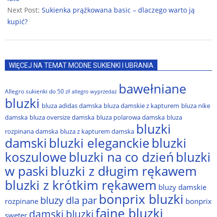
Next Post:
Sukienka prążkowana basic – dlaczego warto ją
kupić?
WIĘCEJ NA TEMAT MODNE SUKIENKI I UBRANIA
bawełniane
Allegro sukienki do 50 zł
allegro wyprzedaż
bluzki
bluza adidas damska
bluza damskie z kapturem
bluza nike
damska
bluza oversize damska
bluza polarowa damska
bluza
bluzki
rozpinana damska
bluza z kapturem damska
damski
bluzki eleganckie
bluzki
bluzki na co dzień
bluzki
koszulowe
w paski
bluzki z długim rękawem
bluzki z krótkim rękawem
bluzy damskie
bonprix bluzki
bluzy dla par
rozpinane
bonprix
fajne bluzki
damski bluzki
sweter