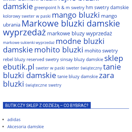
damskie
hm swetry damskie
greenpoint
h & m swetry
mango bluzki
mango
kolorowy sweter w paski
Markowe bluzki damskie
ubrania
wyprzedaż
markowe bluzy wyprzedaż
modne bluzki
markowe sukienki wyprzedaż
damskie
mohito bluzki
mohito swetry
sklep
rebel bluzy
reserved swetry
sinsay bluzy damskie
ebutik.pl
tanie
sweter w paski
sweter świąteczny
bluzki damskie
zara
tanie bluzy damskie
bluzki
świąteczne swetry
BUTIK CZY SKLEP Z ODZIEŻĄ – CO BYBRAĆ?
adidas
Akcesoria damskie