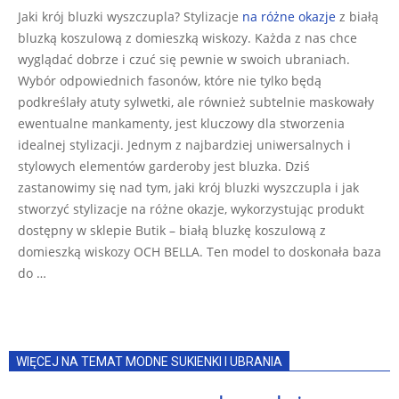
02-
Jaki krój bluzki wyszczupla? Stylizacje
na różne okazje
z białą
23
bluzką koszulową z domieszką wiskozy. Każda z nas chce
wyglądać dobrze i czuć się pewnie w swoich ubraniach.
Wybór odpowiednich fasonów, które nie tylko będą
podkreślały atuty sylwetki, ale również subtelnie maskowały
ewentualne mankamenty, jest kluczowy dla stworzenia
idealnej stylizacji. Jednym z najbardziej uniwersalnych i
stylowych elementów garderoby jest bluzka. Dziś
zastanowimy się nad tym, jaki krój bluzki wyszczupla i jak
stworzyć stylizacje na różne okazje, wykorzystując produkt
dostępny w sklepie Butik – białą bluzkę koszulową z
domieszką wiskozy OCH BELLA. Ten model to doskonała baza
do …
WIĘCEJ NA TEMAT MODNE SUKIENKI I UBRANIA