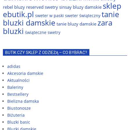
sklep
rebel bluzy
reserved swetry
sinsay bluzy damskie
ebutik.pl
tanie
sweter w paski
sweter świąteczny
bluzki damskie
zara
tanie bluzy damskie
bluzki
świąteczne swetry
BUTIK CZY SKLEP Z ODZIEŻĄ – CO BYBRAĆ?
adidas
Akcesoria damskie
Aktualności
Baleriny
Bestsellery
Bielizna damska
Biustonosze
Biżuteria
Bluzki basic
Bluzki damskie