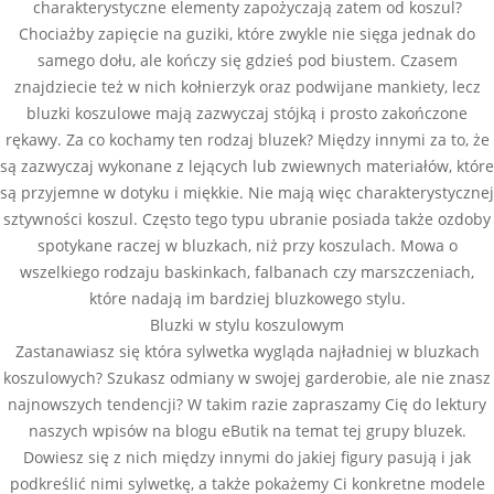
charakterystyczne elementy zapożyczają zatem od koszul?
Chociażby zapięcie na guziki, które zwykle nie sięga jednak do
samego dołu, ale kończy się gdzieś pod biustem. Czasem
znajdziecie też w nich kołnierzyk oraz podwijane mankiety, lecz
bluzki koszulowe mają zazwyczaj stójką i prosto zakończone
rękawy. Za co kochamy ten rodzaj bluzek? Między innymi za to, że
są zazwyczaj wykonane z lejących lub zwiewnych materiałów, które
są przyjemne w dotyku i miękkie. Nie mają więc charakterystycznej
sztywności koszul. Często tego typu ubranie posiada także ozdoby
spotykane raczej w bluzkach, niż przy koszulach. Mowa o
wszelkiego rodzaju baskinkach, falbanach czy marszczeniach,
które nadają im bardziej bluzkowego stylu.
Bluzki w stylu koszulowym
Zastanawiasz się która sylwetka wygląda najładniej w bluzkach
koszulowych? Szukasz odmiany w swojej garderobie, ale nie znasz
najnowszych tendencji? W takim razie zapraszamy Cię do lektury
naszych wpisów na blogu eButik na temat tej grupy bluzek.
Dowiesz się z nich między innymi do jakiej figury pasują i jak
podkreślić nimi sylwetkę, a także pokażemy Ci konkretne modele