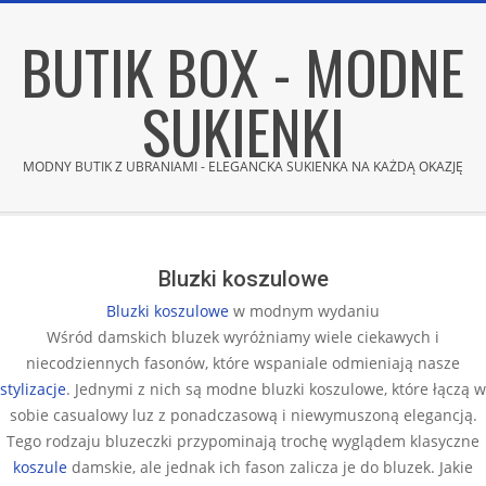
Skip
BUTIK BOX - MODNE
to
content
SUKIENKI
MODNY BUTIK Z UBRANIAMI - ELEGANCKA SUKIENKA NA KAŻDĄ OKAZJĘ
Secondary
Navigation
Menu
Bluzki koszulowe
Bluzki koszulowe
w modnym wydaniu
Wśród damskich bluzek wyróżniamy wiele ciekawych i
niecodziennych fasonów, które wspaniale odmieniają nasze
stylizacje
. Jednymi z nich są modne bluzki koszulowe, które łączą w
sobie casualowy luz z ponadczasową i niewymuszoną elegancją.
Tego rodzaju bluzeczki przypominają trochę wyglądem klasyczne
koszule
damskie, ale jednak ich fason zalicza je do bluzek. Jakie