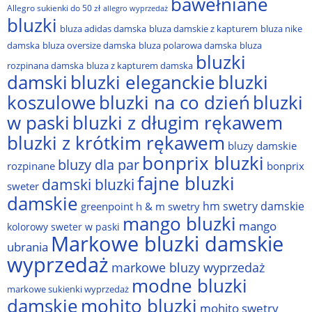
bawełniane
Allegro sukienki do 50 zł
allegro wyprzedaż
bluzki
bluza adidas damska
bluza damskie z kapturem
bluza nike
damska
bluza oversize damska
bluza polarowa damska
bluza
bluzki
rozpinana damska
bluza z kapturem damska
damski
bluzki eleganckie
bluzki
bluzki na co dzień
bluzki
koszulowe
w paski
bluzki z długim rękawem
bluzki z krótkim rękawem
bluzy damskie
bonprix bluzki
bluzy dla par
rozpinane
bonprix
fajne bluzki
damski bluzki
sweter
damskie
hm swetry damskie
greenpoint
h & m swetry
mango bluzki
mango
kolorowy sweter w paski
Markowe bluzki damskie
ubrania
wyprzedaż
markowe bluzy wyprzedaż
modne bluzki
markowe sukienki wyprzedaż
damskie
mohito bluzki
mohito swetry