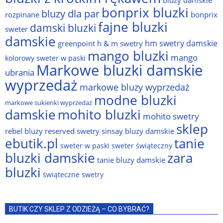
bonprix bluzki
bluzy dla par
rozpinane
bonprix
fajne bluzki
damski bluzki
sweter
damskie
hm swetry damskie
greenpoint
h & m swetry
mango bluzki
mango
kolorowy sweter w paski
Markowe bluzki damskie
ubrania
wyprzedaż
markowe bluzy wyprzedaż
modne bluzki
markowe sukienki wyprzedaż
damskie
mohito bluzki
mohito swetry
sklep
rebel bluzy
reserved swetry
sinsay bluzy damskie
ebutik.pl
tanie
sweter w paski
sweter świąteczny
bluzki damskie
zara
tanie bluzy damskie
bluzki
świąteczne swetry
BUTIK CZY SKLEP Z ODZIEŻĄ – CO BYBRAĆ?