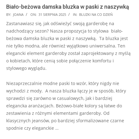
Biało-beżowa damska bluzka w paski z naszywką
2025-
BY:
JOANA
ON:
31 SIERPNIA 2025
IN:
BLUZKI NA CO DZIEŃ
08-
Zastanawiasz się, jak odświeżyć swoją garderobę na
31
nadchodzący sezon? Nasza propozycja to stylowa biało-
beżowa damska bluzka w paski z naszywką. Ta bluzka jest
nie tylko modna, ale również wyjątkowo uniwersalna. Ten
elegancki element garderoby został zaprojektowany z myślą
o kobietach, które cenią sobie połączenie komfortu i
stylowego wyglądu.
Niezaprzeczalnie modne paski to wzór, który nigdy nie
wychodzi z mody. A nasza bluzka łączy je w sposób, który
sprawdzi się zarówno w casualowych, jak i bardziej
elegancka aranżacjach. Beżowo-białe kolory są łatwe do
zestawienia z różnymi elementami garderoby. Od
klasycznych jeansów, po bardziej sformalizowane czarne
spodnie czy eleganckie …