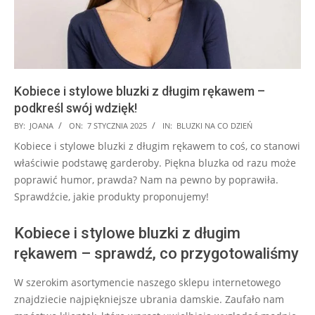
Kobiece i stylowe bluzki z długim rękawem –
podkreśl swój wdzięk!
2025-
BY:
JOANA
ON:
7 STYCZNIA 2025
IN:
BLUZKI NA CO DZIEŃ
01-
Kobiece i stylowe bluzki z długim rękawem to coś, co stanowi
07
właściwie podstawę garderoby. Piękna bluzka od razu może
poprawić humor, prawda? Nam na pewno by poprawiła.
Sprawdźcie, jakie produkty proponujemy!
Kobiece i stylowe bluzki z długim
rękawem – sprawdź, co przygotowaliśmy
W szerokim asortymencie naszego sklepu internetowego
znajdziecie najpiękniejsze ubrania damskie. Zaufało nam