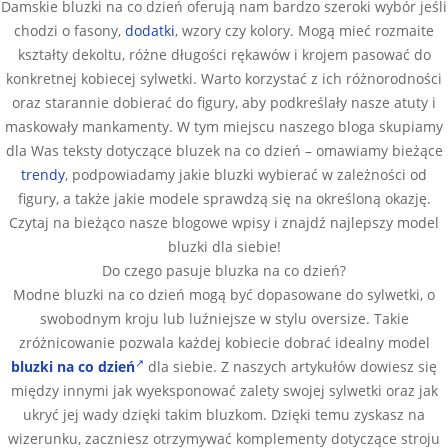
Damskie bluzki na co dzień oferują nam bardzo szeroki wybór jeśli
chodzi o fasony,
dodatki
, wzory czy kolory. Mogą mieć rozmaite
kształty dekoltu, różne długości rękawów i krojem pasować do
konkretnej kobiecej sylwetki. Warto korzystać z ich różnorodności
oraz starannie dobierać do figury, aby podkreślały nasze atuty i
maskowały mankamenty. W tym miejscu naszego bloga skupiamy
dla Was teksty dotyczące bluzek na co dzień – omawiamy bieżące
trendy
, podpowiadamy jakie bluzki wybierać w zależności od
figury, a także jakie modele sprawdzą się na określoną okazję.
Czytaj na bieżąco nasze blogowe wpisy i znajdź najlepszy model
bluzki dla siebie!
Do czego pasuje bluzka na co dzień?
Modne bluzki na co dzień mogą być dopasowane do sylwetki, o
swobodnym kroju lub luźniejsze w stylu oversize. Takie
zróżnicowanie pozwala każdej kobiecie dobrać idealny model
bluzki na co dzień
dla siebie. Z naszych artykułów dowiesz się
między innymi jak wyeksponować zalety swojej sylwetki oraz jak
ukryć jej wady dzięki takim bluzkom. Dzięki temu zyskasz na
wizerunku, zaczniesz otrzymywać komplementy dotyczące stroju