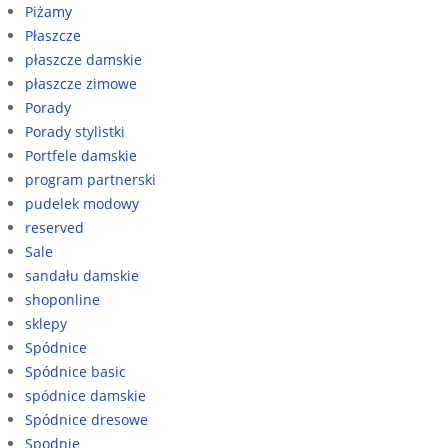
Piżamy
Płaszcze
płaszcze damskie
płaszcze zimowe
Porady
Porady stylistki
Portfele damskie
program partnerski
pudelek modowy
reserved
Sale
sandału damskie
shoponline
sklepy
Spódnice
Spódnice basic
spódnice damskie
Spódnice dresowe
Spodnie