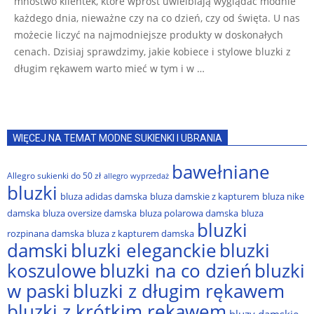
mnóstwo klientek, które wprost uwielbiają wyglądać modnie
każdego dnia, nieważne czy na co dzień, czy od święta. U nas
możecie liczyć na najmodniejsze produkty w doskonałych
cenach. Dzisiaj sprawdzimy, jakie kobiece i stylowe bluzki z
długim rękawem warto mieć w tym i w …
WIĘCEJ NA TEMAT MODNE SUKIENKI I UBRANIA
bawełniane
Allegro sukienki do 50 zł
allegro wyprzedaż
bluzki
bluza adidas damska
bluza damskie z kapturem
bluza nike
damska
bluza oversize damska
bluza polarowa damska
bluza
bluzki
rozpinana damska
bluza z kapturem damska
damski
bluzki eleganckie
bluzki
bluzki na co dzień
bluzki
koszulowe
w paski
bluzki z długim rękawem
bluzki z krótkim rękawem
bluzy damskie