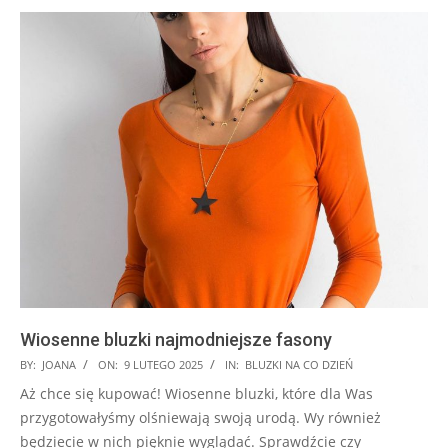
Wiosenne bluzki najmodniejsze fasony
2025-
BY:
JOANA
ON:
9 LUTEGO 2025
IN:
BLUZKI NA CO DZIEŃ
02-
Aż chce się kupować! Wiosenne bluzki, które dla Was
09
przygotowałyśmy olśniewają swoją urodą. Wy również
będziecie w nich pięknie wyglądać. Sprawdźcie czy