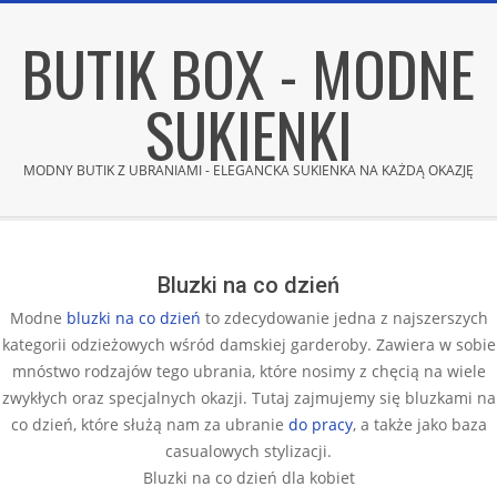
Skip
BUTIK BOX - MODNE
to
content
SUKIENKI
MODNY BUTIK Z UBRANIAMI - ELEGANCKA SUKIENKA NA KAŻDĄ OKAZJĘ
Secondary
Navigation
Menu
Bluzki na co dzień
Modne
bluzki na co dzień
to zdecydowanie jedna z najszerszych
kategorii odzieżowych wśród damskiej garderoby. Zawiera w sobie
mnóstwo rodzajów tego ubrania, które nosimy z chęcią na wiele
zwykłych oraz specjalnych okazji. Tutaj zajmujemy się bluzkami na
co dzień, które służą nam za ubranie
do pracy
, a także jako baza
casualowych stylizacji.
Bluzki na co dzień dla kobiet