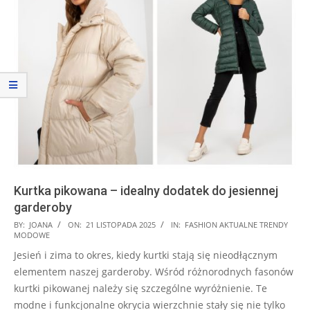
Kurtka pikowana – idealny dodatek do jesiennej
garderoby
2025-
BY:
JOANA
ON:
21 LISTOPADA 2025
IN:
FASHION AKTUALNE TRENDY
MODOWE
11-
Jesień i zima to okres, kiedy kurtki stają się nieodłącznym
21
elementem naszej garderoby. Wśród różnorodnych fasonów
kurtki pikowanej należy się szczególne wyróżnienie. Te
modne i funkcjonalne okrycia wierzchnie stały się nie tylko