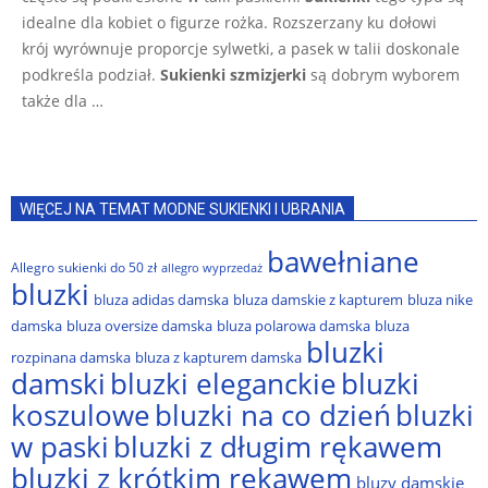
idealne dla kobiet o figurze rożka. Rozszerzany ku dołowi
krój wyrównuje proporcje sylwetki, a pasek w talii doskonale
podkreśla podział.
Sukienki szmizjerki
są dobrym wyborem
także dla …
WIĘCEJ NA TEMAT MODNE SUKIENKI I UBRANIA
bawełniane
Allegro sukienki do 50 zł
allegro wyprzedaż
bluzki
bluza adidas damska
bluza damskie z kapturem
bluza nike
damska
bluza oversize damska
bluza polarowa damska
bluza
bluzki
rozpinana damska
bluza z kapturem damska
damski
bluzki eleganckie
bluzki
bluzki na co dzień
bluzki
koszulowe
w paski
bluzki z długim rękawem
bluzki z krótkim rękawem
bluzy damskie