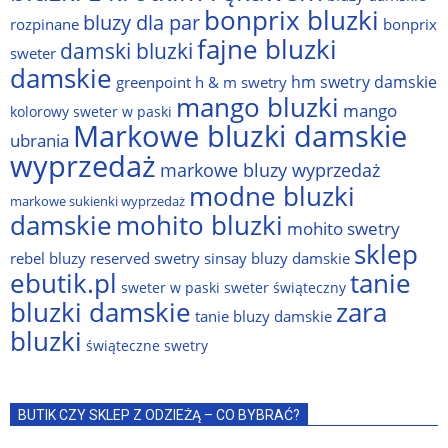
bonprix bluzki
bluzy dla par
rozpinane
bonprix
fajne bluzki
damski bluzki
sweter
damskie
hm swetry damskie
greenpoint
h & m swetry
mango bluzki
mango
kolorowy sweter w paski
Markowe bluzki damskie
ubrania
wyprzedaż
markowe bluzy wyprzedaż
modne bluzki
markowe sukienki wyprzedaż
damskie
mohito bluzki
mohito swetry
sklep
rebel bluzy
reserved swetry
sinsay bluzy damskie
ebutik.pl
tanie
sweter w paski
sweter świąteczny
bluzki damskie
zara
tanie bluzy damskie
bluzki
świąteczne swetry
BUTIK CZY SKLEP Z ODZIEŻĄ – CO BYBRAĆ?