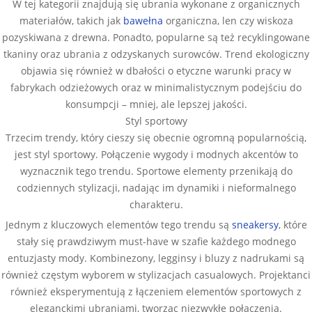
W tej kategorii znajdują się ubrania wykonane z organicznych
materiałów, takich jak
bawełna
organiczna, len czy wiskoza
pozyskiwana z drewna. Ponadto, popularne są też recyklingowane
tkaniny oraz ubrania z odzyskanych surowców. Trend ekologiczny
objawia się również w dbałości o etyczne warunki pracy w
fabrykach odzieżowych oraz w minimalistycznym podejściu do
konsumpcji – mniej, ale lepszej jakości.
Styl sportowy
Trzecim trendy, który cieszy się obecnie ogromną popularnością,
jest styl sportowy. Połączenie wygody i modnych akcentów to
wyznacznik tego trendu. Sportowe elementy przenikają do
codziennych stylizacji, nadając im dynamiki i nieformalnego
charakteru.
Jednym z kluczowych elementów tego trendu są
sneakersy
, które
stały się prawdziwym must-have w szafie każdego modnego
entuzjasty mody. Kombinezony, legginsy i bluzy z nadrukami są
również częstym wyborem w stylizacjach casualowych. Projektanci
również eksperymentują z łączeniem elementów sportowych z
eleganckimi ubraniami, tworząc niezwykłe połączenia.