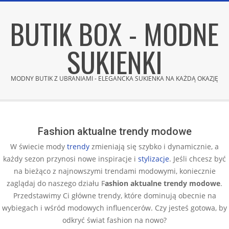
Skip
BUTIK BOX - MODNE
to
content
SUKIENKI
MODNY BUTIK Z UBRANIAMI - ELEGANCKA SUKIENKA NA KAŻDĄ OKAZJĘ
Secondary
Navigation
Menu
Fashion aktualne trendy modowe
W świecie mody
trendy
zmieniają się szybko i dynamicznie, a
każdy sezon przynosi nowe inspiracje i
stylizacje
. Jeśli chcesz być
na bieżąco z najnowszymi trendami modowymi, koniecznie
zaglądaj do naszego działu F
ashion aktualne trendy modowe
.
Przedstawimy Ci główne trendy, które dominują obecnie na
wybiegach i wśród modowych influencerów. Czy jesteś gotowa, by
odkryć świat fashion na nowo?