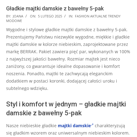
Gładkie majtki damskie z bawełny 5-pak
2025-
BY:
JOANA
ON:
5 LUTEGO 2025
IN:
FASHION AKTUALNE TRENDY
MODOWE
02-
Wygodne i stylowe gładkie majtki damskie z bawełny 5-pak.
05
Prezentujemy Państwu niezwykle wygodne, miękkie i gładkie
majtki damskie w kolorze niebieskim, zaprojektowane przez
markę BERRAK. Pakiet zawiera pięć par, wykonanych w 100%
z najwyższej jakości bawełny. Rozmiar majtek jest nieco
zaniżony, co gwarantuje idealne dopasowanie i komfort
noszenia. Ponadto, majtki te zachwycają eleganckim
dodatkiem w postaci koronki, dodającej całości uroku i
subtelnego wdzięku.
Styl i komfort w jednym – gładkie majtki
damskie z bawełny 5-pak
Nasze niebieskie gładkie
majtki damskie
charakteryzują
się gładkim wzorem oraz uniwersalnym niebieskim kolorem.