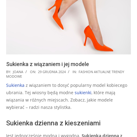
Sukienka z wiązaniem i jej modele
2024-
BY:
JOANA
ON:
29 GRUDNIA 2024
IN:
FASHION AKTUALNE TRENDY
MODOWE
12-
Sukienka
z wiązaniem to dosyć popularny model kobiecego
29
ubrania. Tej wiosny będą modne
sukienki
, które mają
wiązania w różnych miejscach. Zobacz, jakie modele
wybierać – radzi nasza stylistka.
Sukienka dzienna z kieszeniami
Jest jednocześnie modna i wygodna.
Sukienka dzienna z