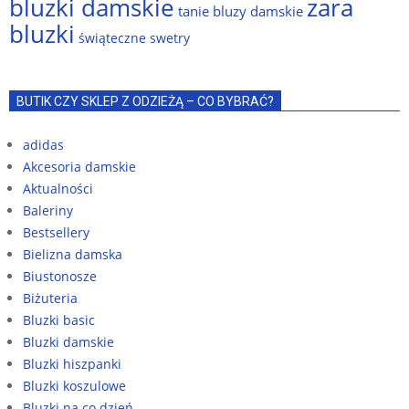
bluzki damskie
zara
tanie bluzy damskie
bluzki
świąteczne swetry
BUTIK CZY SKLEP Z ODZIEŻĄ – CO BYBRAĆ?
adidas
Akcesoria damskie
Aktualności
Baleriny
Bestsellery
Bielizna damska
Biustonosze
Biżuteria
Bluzki basic
Bluzki damskie
Bluzki hiszpanki
Bluzki koszulowe
Bluzki na co dzień