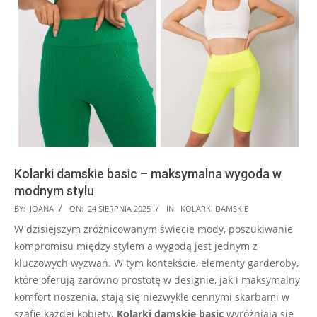
Kolarki damskie basic – maksymalna wygoda w
modnym stylu
2025-
BY:
JOANA
ON:
24 SIERPNIA 2025
IN:
KOLARKI DAMSKIE
08-
W dzisiejszym zróżnicowanym świecie mody, poszukiwanie
24
kompromisu między stylem a wygodą jest jednym z
kluczowych wyzwań. W tym kontekście, elementy garderoby,
które oferują zarówno prostotę w designie, jak i maksymalny
komfort noszenia, stają się niezwykle cennymi skarbami w
szafie każdej kobiety.
Kolarki damskie basic
wyróżniają się