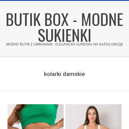
Skip
BUTIK BOX - MODNE
to
content
SUKIENKI
MODNY BUTIK Z UBRANIAMI - ELEGANCKA SUKIENKA NA KAŻDĄ OKAZJĘ
Secondary
Navigation
Menu
kolarki damskie