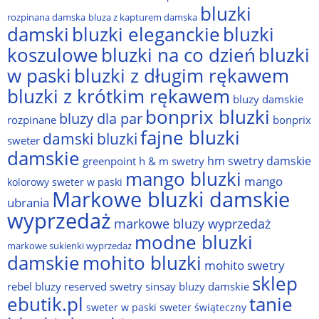
bluzki
rozpinana damska
bluza z kapturem damska
damski
bluzki eleganckie
bluzki
bluzki na co dzień
bluzki
koszulowe
w paski
bluzki z długim rękawem
bluzki z krótkim rękawem
bluzy damskie
bonprix bluzki
bluzy dla par
rozpinane
bonprix
fajne bluzki
damski bluzki
sweter
damskie
hm swetry damskie
greenpoint
h & m swetry
mango bluzki
mango
kolorowy sweter w paski
Markowe bluzki damskie
ubrania
wyprzedaż
markowe bluzy wyprzedaż
modne bluzki
markowe sukienki wyprzedaż
damskie
mohito bluzki
mohito swetry
sklep
rebel bluzy
reserved swetry
sinsay bluzy damskie
ebutik.pl
tanie
sweter w paski
sweter świąteczny