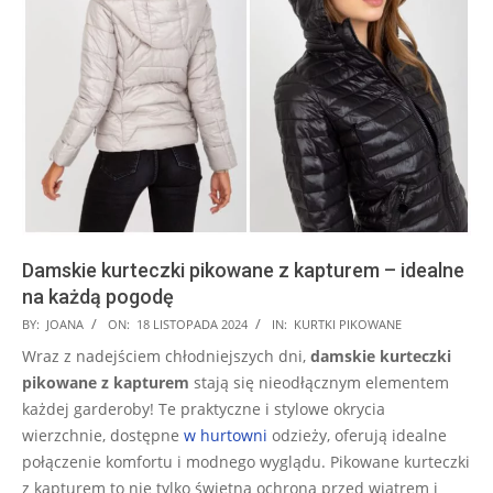
Damskie kurteczki pikowane z kapturem – idealne
na każdą pogodę
2024-
BY:
JOANA
ON:
18 LISTOPADA 2024
IN:
KURTKI PIKOWANE
11-
Wraz z nadejściem chłodniejszych dni,
damskie kurteczki
18
pikowane z kapturem
stają się nieodłącznym elementem
każdej garderoby! Te praktyczne i stylowe okrycia
wierzchnie, dostępne
w hurtowni
odzieży, oferują idealne
połączenie komfortu i modnego wyglądu. Pikowane kurteczki
z kapturem to nie tylko świetna ochrona przed wiatrem i