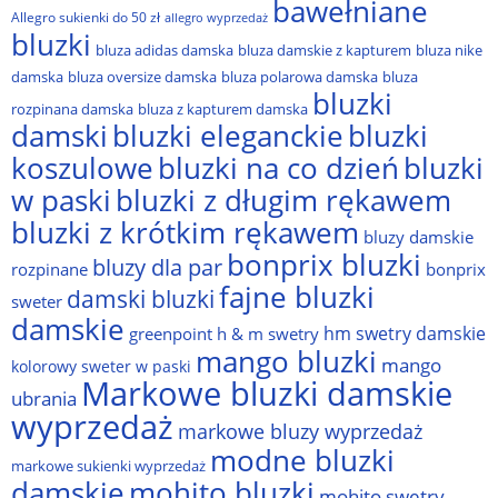
bawełniane
Allegro sukienki do 50 zł
allegro wyprzedaż
bluzki
bluza adidas damska
bluza damskie z kapturem
bluza nike
damska
bluza oversize damska
bluza polarowa damska
bluza
bluzki
rozpinana damska
bluza z kapturem damska
damski
bluzki eleganckie
bluzki
bluzki na co dzień
bluzki
koszulowe
w paski
bluzki z długim rękawem
bluzki z krótkim rękawem
bluzy damskie
bonprix bluzki
bluzy dla par
rozpinane
bonprix
fajne bluzki
damski bluzki
sweter
damskie
hm swetry damskie
greenpoint
h & m swetry
mango bluzki
mango
kolorowy sweter w paski
Markowe bluzki damskie
ubrania
wyprzedaż
markowe bluzy wyprzedaż
modne bluzki
markowe sukienki wyprzedaż
damskie
mohito bluzki
mohito swetry