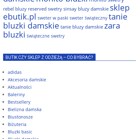
sklep
rebel bluzy
reserved swetry
sinsay bluzy damskie
ebutik.pl
tanie
sweter w paski
sweter świąteczny
bluzki damskie
zara
tanie bluzy damskie
bluzki
świąteczne swetry
BUTIK CZY SKLEP Z ODZIEŻĄ – CO BYBRAĆ?
adidas
Akcesoria damskie
Aktualności
Baleriny
Bestsellery
Bielizna damska
Biustonosze
Biżuteria
Bluzki basic