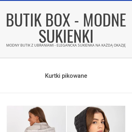
Skip
BUTIK BOX - MODNE
to
content
SUKIENKI
MODNY BUTIK Z UBRANIAMI - ELEGANCKA SUKIENKA NA KAŻDĄ OKAZJĘ
Secondary
Navigation
Menu
Kurtki pikowane