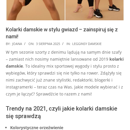
Kolarki damskie w stylu gwiazd – zainspiruj się z
nami!
2025-
BY:
JOANA
ON:
3 SIERPNIA 2025
IN:
LEGGINSY DAMSKIE
08-
W tym sezonie szorty z denimu lądują na samym dnie szafy
03
– zamiast nich nosimy namiętnie lansowane od 2019
kolarki
damskie
. To idealny mix sportowej wygody i stylu prosto z
wybiegów, który sprawdzi się nie tylko na rower. Zdążyły się
nimi zachwycić już znane stylistki, redaktorki, blogerki i
instagramerki – teraz czas na Was. Jakie modele wybierać i z
czym je łączyć? Sprawdźcie to razem z nami!
Trendy na 2021, czyli jakie kolarki damskie
się sprawdzą
Kolorystyczne orzeźwienie