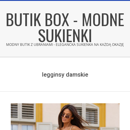
Skip
BUTIK BOX - MODNE
to
content
SUKIENKI
MODNY BUTIK Z UBRANIAMI - ELEGANCKA SUKIENKA NA KAŻDĄ OKAZJĘ
Secondary
Navigation
Menu
legginsy damskie