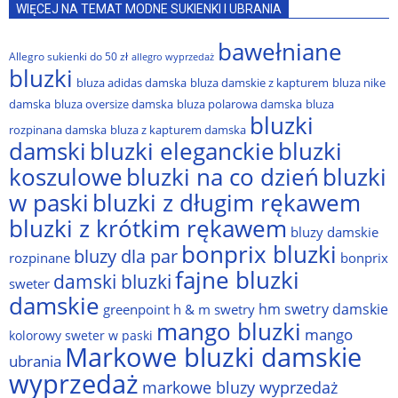
WIĘCEJ NA TEMAT MODNE SUKIENKI I UBRANIA
bawełniane
Allegro sukienki do 50 zł
allegro wyprzedaż
bluzki
bluza adidas damska
bluza damskie z kapturem
bluza nike
damska
bluza oversize damska
bluza polarowa damska
bluza
bluzki
rozpinana damska
bluza z kapturem damska
damski
bluzki eleganckie
bluzki
bluzki na co dzień
bluzki
koszulowe
w paski
bluzki z długim rękawem
bluzki z krótkim rękawem
bluzy damskie
bonprix bluzki
bluzy dla par
rozpinane
bonprix
fajne bluzki
damski bluzki
sweter
damskie
hm swetry damskie
greenpoint
h & m swetry
mango bluzki
mango
kolorowy sweter w paski
Markowe bluzki damskie
ubrania
wyprzedaż
markowe bluzy wyprzedaż