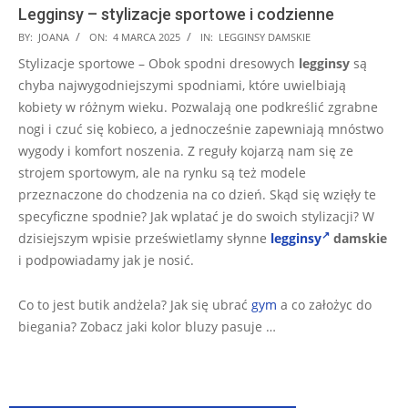
Legginsy – stylizacje sportowe i codzienne
2025-
BY:
JOANA
ON:
4 MARCA 2025
IN:
LEGGINSY DAMSKIE
03-
Stylizacje sportowe – Obok spodni dresowych
legginsy
są
04
chyba najwygodniejszymi spodniami, które uwielbiają
kobiety w różnym wieku. Pozwalają one podkreślić zgrabne
nogi i czuć się kobieco, a jednocześnie zapewniają mnóstwo
wygody i komfort noszenia. Z reguły kojarzą nam się ze
strojem sportowym, ale na rynku są też modele
przeznaczone do chodzenia na co dzień. Skąd się wzięły te
specyficzne spodnie? Jak wplatać je do swoich stylizacji? W
dzisiejszym wpisie prześwietlamy słynne
legginsy
damskie
i podpowiadamy jak je nosić.
Co to jest butik andżela? Jak się ubrać
gym
a co założyc do
biegania? Zobacz jaki kolor bluzy pasuje …