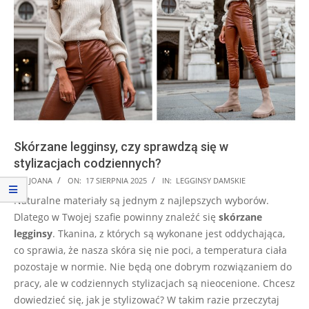
Skórzane legginsy, czy sprawdzą się w
stylizacjach codziennych?
2025-
BY:
JOANA
ON:
17 SIERPNIA 2025
IN:
LEGGINSY DAMSKIE
08-
Naturalne materiały są jednym z najlepszych wyborów.
17
Dlatego w Twojej szafie powinny znaleźć się
skórzane
legginsy
. Tkanina, z których są wykonane jest oddychająca,
co sprawia, że nasza skóra się nie poci, a temperatura ciała
pozostaje w normie. Nie będą one dobrym rozwiązaniem do
pracy, ale w codziennych stylizacjach są nieocenione. Chcesz
dowiedzieć się, jak je stylizować? W takim razie przeczytaj