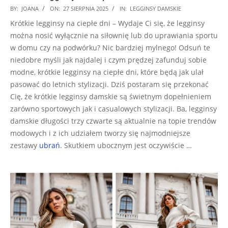
2025-
BY:
JOANA
ON:
27 SIERPNIA 2025
IN:
LEGGINSY DAMSKIE
08-
Krótkie legginsy na ciepłe dni – Wydaje Ci się, że legginsy
27
można nosić wyłącznie na siłownię lub do uprawiania sportu
w domu czy na podwórku? Nic bardziej mylnego! Odsuń te
niedobre myśli jak najdalej i czym prędzej zafunduj sobie
modne, krótkie legginsy na ciepłe dni, które będą jak ulał
pasować do letnich stylizacji. Dziś postaram się przekonać
Cię, że krótkie legginsy damskie są świetnym dopełnieniem
zarówno sportowych jak i casualowych stylizacji. Ba, legginsy
damskie długości trzy czwarte są aktualnie na topie trendów
modowych i z ich udziałem tworzy się najmodniejsze
zestawy
ubrań
. Skutkiem ubocznym jest oczywiście …