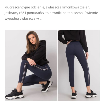
Fluorescencyjne odcienie, zwłaszcza limonkowa zieleń,
jaskrawy róż i pomarańcz to pewniki na ten sezon. Świetnie
wypadną zwłaszcza w …