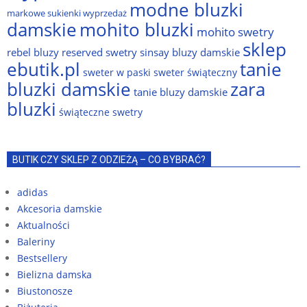
modne bluzki
markowe sukienki wyprzedaż
damskie
mohito bluzki
mohito swetry
sklep
rebel bluzy
reserved swetry
sinsay bluzy damskie
ebutik.pl
tanie
sweter w paski
sweter świąteczny
bluzki damskie
zara
tanie bluzy damskie
bluzki
świąteczne swetry
BUTIK CZY SKLEP Z ODZIEŻĄ – CO BYBRAĆ?
adidas
Akcesoria damskie
Aktualności
Baleriny
Bestsellery
Bielizna damska
Biustonosze