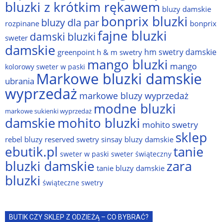
bluzki z krótkim rękawem
bluzy damskie
bonprix bluzki
bluzy dla par
rozpinane
bonprix
fajne bluzki
damski bluzki
sweter
damskie
hm swetry damskie
greenpoint
h & m swetry
mango bluzki
mango
kolorowy sweter w paski
Markowe bluzki damskie
ubrania
wyprzedaż
markowe bluzy wyprzedaż
modne bluzki
markowe sukienki wyprzedaż
damskie
mohito bluzki
mohito swetry
sklep
rebel bluzy
reserved swetry
sinsay bluzy damskie
ebutik.pl
tanie
sweter w paski
sweter świąteczny
bluzki damskie
zara
tanie bluzy damskie
bluzki
świąteczne swetry
BUTIK CZY SKLEP Z ODZIEŻĄ – CO BYBRAĆ?