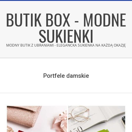
Skip
BUTIK BOX - MODNE
to
content
SUKIENKI
MODNY BUTIK Z UBRANIAMI - ELEGANCKA SUKIENKA NA KAŻDĄ OKAZJĘ
Secondary
Navigation
Menu
Portfele damskie