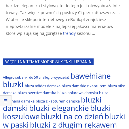
bardzo elegancko i stylowo, to do tego jest niewyobrażalnie
trwały. Tak więc z pewnością posłuży Ci przez dłuższy czas.
W ofercie sklepu internetowego eButik.pl znajdziesz
niepowtarzalne modele z najlepszej jakości materiałów,
które wpisują się najgorętsze
trendy
sezonu …
WIĘCEJ NA TEMAT MODNE SUKIENKI I UBRANIA
bawełniane
Allegro sukienki do 50 zł
allegro wyprzedaż
bluzki
bluza adidas damska
bluza damskie z kapturem
bluza nike
damska
bluza oversize damska
bluza polarowa damska
bluza
bluzki
rozpinana damska
bluza z kapturem damska
damski
bluzki eleganckie
bluzki
bluzki na co dzień
bluzki
koszulowe
w paski
bluzki z długim rękawem