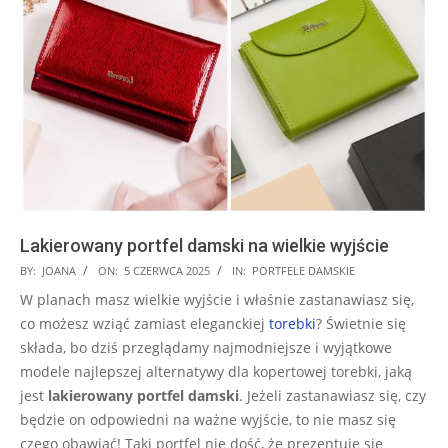
Lakierowany portfel damski na wielkie wyjście
2025-
BY:
JOANA
ON:
5 CZERWCA 2025
IN:
PORTFELE DAMSKIE
06-
W planach masz wielkie wyjście i właśnie zastanawiasz się,
05
co możesz wziąć zamiast eleganckiej
torebki
? Świetnie się
składa, bo dziś przeglądamy najmodniejsze i wyjątkowe
modele najlepszej alternatywy dla kopertowej torebki, jaką
jest
lakierowany portfel damski
. Jeżeli zastanawiasz się, czy
będzie on odpowiedni na ważne wyjście, to nie masz się
czego obawiać! Taki portfel nie dość, że prezentuje się