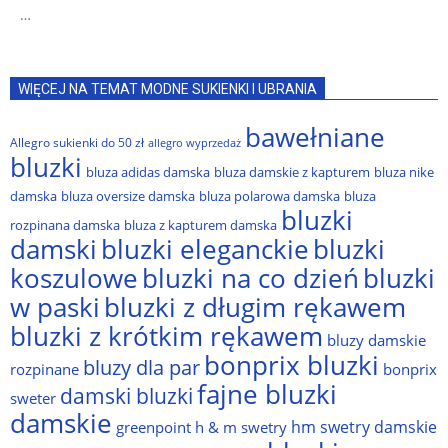
…
WIĘCEJ NA TEMAT MODNE SUKIENKI I UBRANIA
bawełniane
Allegro sukienki do 50 zł
allegro wyprzedaż
bluzki
bluza adidas damska
bluza damskie z kapturem
bluza nike
damska
bluza oversize damska
bluza polarowa damska
bluza
bluzki
rozpinana damska
bluza z kapturem damska
damski
bluzki eleganckie
bluzki
bluzki na co dzień
bluzki
koszulowe
w paski
bluzki z długim rękawem
bluzki z krótkim rękawem
bluzy damskie
bonprix bluzki
bluzy dla par
rozpinane
bonprix
fajne bluzki
damski bluzki
sweter
damskie
hm swetry damskie
greenpoint
h & m swetry