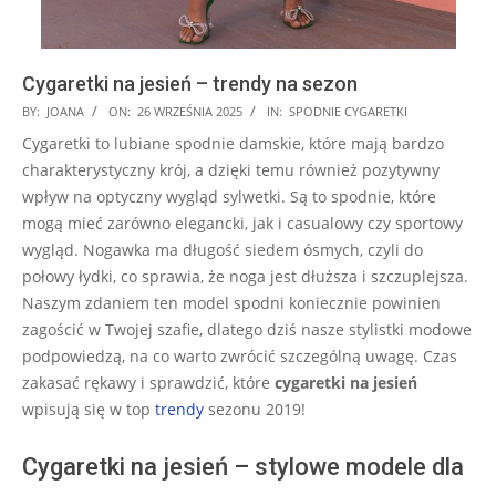
Cygaretki na jesień – trendy na sezon
2025-
BY:
JOANA
ON:
26 WRZEŚNIA 2025
IN:
SPODNIE CYGARETKI
09-
Cygaretki to lubiane spodnie damskie, które mają bardzo
26
charakterystyczny krój, a dzięki temu również pozytywny
wpływ na optyczny wygląd sylwetki. Są to spodnie, które
mogą mieć zarówno elegancki, jak i casualowy czy sportowy
wygląd. Nogawka ma długość siedem ósmych, czyli do
połowy łydki, co sprawia, że noga jest dłuższa i szczuplejsza.
Naszym zdaniem ten model spodni koniecznie powinien
zagościć w Twojej szafie, dlatego dziś nasze stylistki modowe
podpowiedzą, na co warto zwrócić szczególną uwagę. Czas
zakasać rękawy i sprawdzić, które
cygaretki na jesień
wpisują się w top
trendy
sezonu 2019!
Cygaretki na jesień – stylowe modele dla