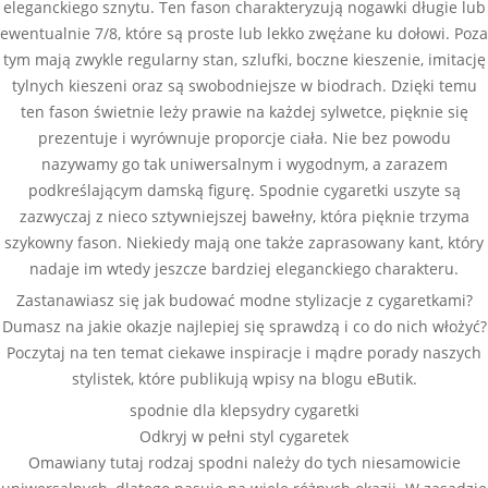
eleganckiego sznytu. Ten fason charakteryzują nogawki długie lub
ewentualnie 7/8, które są proste lub lekko zwężane ku dołowi. Poza
tym mają zwykle regularny stan, szlufki, boczne kieszenie, imitację
tylnych kieszeni oraz są swobodniejsze w biodrach. Dzięki temu
ten fason świetnie leży prawie na każdej sylwetce, pięknie się
prezentuje i wyrównuje proporcje ciała. Nie bez powodu
nazywamy go tak uniwersalnym i wygodnym, a zarazem
podkreślającym damską figurę. Spodnie cygaretki uszyte są
zazwyczaj z nieco sztywniejszej bawełny, która pięknie trzyma
szykowny fason. Niekiedy mają one także zaprasowany kant, który
nadaje im wtedy jeszcze bardziej eleganckiego charakteru.
Zastanawiasz się jak budować modne stylizacje z cygaretkami?
Dumasz na jakie okazje najlepiej się sprawdzą i co do nich włożyć?
Poczytaj na ten temat ciekawe inspiracje i mądre porady naszych
stylistek, które publikują wpisy na blogu eButik.
spodnie dla klepsydry cygaretki
Odkryj w pełni styl cygaretek
Omawiany tutaj rodzaj spodni należy do tych niesamowicie