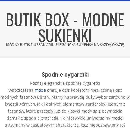
Skip
BUTIK BOX - MODNE
to
content
SUKIENKI
MODNY BUTIK Z UBRANIAMI - ELEGANCKA SUKIENKA NA KAŻDĄ OKAZJĘ
Secondary
Navigation
Menu
Spodnie cygaretki
Poznaj eleganckie spodnie cygaretki
Współczesna
moda
oferuje dziś kobietom niezliczoną ilość
modnych fasonów ubrań. Mamy naprawdę duży wybór zarówno w
kwestii górnych, jak i dolnych elementów garderoby. Jednym z
fasonów, które przeszły już do klasyki mody są z pewnością
damskie spodnie cygaretki. To niezwykle uniwersalny model
utrzymany w casualowym charakterze, lecz niepozbawiony też