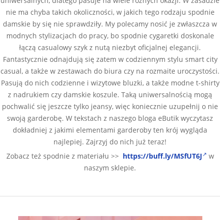
uniwersalnych, dlatego pasuje na wiele różnych okazji. W zasadzie
nie ma chyba takich okoliczności, w jakich tego rodzaju spodnie
damskie by się nie sprawdziły. My polecamy nosić je zwłaszcza w
modnych stylizacjach do pracy, bo spodnie cygaretki doskonale
łączą casualowy szyk z nutą niezbyt oficjalnej elegancji.
Fantastycznie odnajdują się zatem w codziennym stylu smart city
casual, a także w zestawach do biura czy na rozmaite uroczystości.
Pasują do nich codzienne i wizytowe bluzki, a także modne t-shirty
z nadrukiem czy damskie koszule. Taką uniwersalnością mogą
pochwalić się jeszcze tylko jeansy, więc koniecznie uzupełnij o nie
swoją garderobę. W tekstach z naszego bloga eButik wyczytasz
dokładniej z jakimi elementami garderoby ten krój wygląda
najlepiej. Zajrzyj do nich już teraz!
Zobacz też spodnie z materiału >>
https://buff.ly/MSfUT6J
w
naszym sklepie.