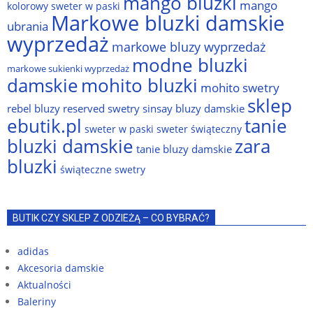
mango bluzki
mango
kolorowy sweter w paski
Markowe bluzki damskie
ubrania
wyprzedaż
markowe bluzy wyprzedaż
modne bluzki
markowe sukienki wyprzedaż
damskie
mohito bluzki
mohito swetry
sklep
rebel bluzy
reserved swetry
sinsay bluzy damskie
ebutik.pl
tanie
sweter w paski
sweter świąteczny
bluzki damskie
zara
tanie bluzy damskie
bluzki
świąteczne swetry
BUTIK CZY SKLEP Z ODZIEŻĄ – CO BYBRAĆ?
adidas
Akcesoria damskie
Aktualności
Baleriny