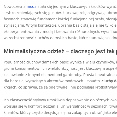
Nowoczesna
moda
stała się jednym z kluczowych środków wyraża
szybko zmieniających się gustów, kluczową rolę odgrywają ubran
fasonach stanowią fundament każdej funkcjonalnej szafy, oferuj
stylizacjami. W tym kontekście, ubrania basic stają się nie tylk
eksperymentowania z modą i kreowania różnorodnych, wyrafinow
wszechstronność ciuchów damskich basic, które stanowią solid
Minimalistyczna odzież – dlaczego jest tak
Popularność ciuchów damskich basic wynika z wielu czynników, kt
grona konsumentów. Ich wielofunkcyjność jest kluczowym aspekt
zestawianie z innymi elementami garderoby. Prosta i neutralna e
dla bardziej wyrazistych akcentów modowych. Ponadto,
ciuchy d
krojach, co sprawia, że są one trwałe i nie podlegają krótkotrwa
Ich elastyczność stylowa umożliwia dopasowanie do różnych okolic
wpisują się w komfort noszenia. Uniwersalność w sezonach, trwa
klientów, którzy często decydują się na zakup tych ubrań jako el