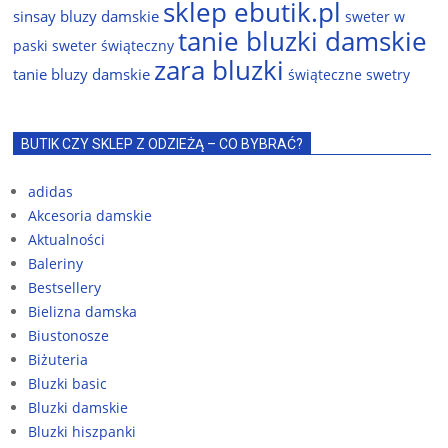
sklep ebutik.pl
sinsay bluzy damskie
sweter w
tanie bluzki damskie
paski
sweter świąteczny
zara bluzki
tanie bluzy damskie
świąteczne swetry
BUTIK CZY SKLEP Z ODZIEŻĄ – CO BYBRAĆ?
adidas
Akcesoria damskie
Aktualności
Baleriny
Bestsellery
Bielizna damska
Biustonosze
Biżuteria
Bluzki basic
Bluzki damskie
Bluzki hiszpanki