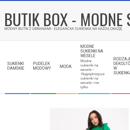
Skip
BUTIK BOX - MODNE 
to
content
MODNY BUTIK Z UBRANIAMI - ELEGANCKA SUKIENKA NA KAŻDĄ OKAZJĘ
Secondary
MODNE
Navigation
SUKIENKI NA
WESELE
Menu
RODZAJ
Modne
SUKIENKI
PUDELEK
DEKOLT
sukienki na
MODA
DAMSKIE
MODOWY
W
wesele –
SUKIEN
Najpiękniejsze
sukienki na
wesele i nie
tylko