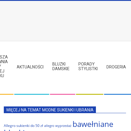
PSZA
WNIA
BLUZKI
PORADY
Y
AKTUALNOŚCI
DROGERIA
DAMSKIE
STYLISTKI
EJ
KU
WIĘCEJ NA TEMAT MODNE SUKIENKI I UBRANIA
bawełniane
Allegro sukienki do 50 zł
allegro wyprzedaż