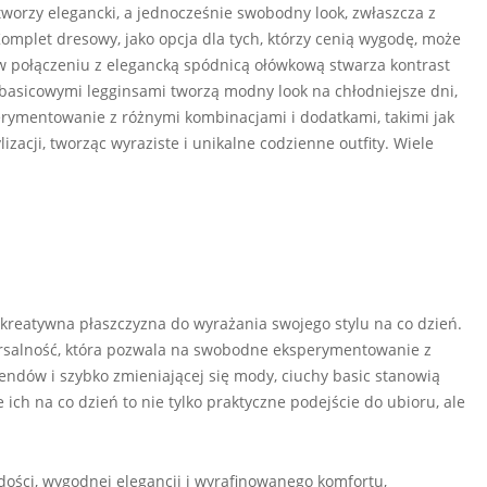
orzy elegancki, a jednocześnie swobodny look, zwłaszcza z
mplet dresowy, jako opcja dla tych, którzy cenią wygodę, może
 w połączeniu z elegancką spódnicą ołówkową stwarza kontrast
basicowymi legginsami tworzą modny look na chłodniejsze dni,
erymentowanie z różnymi kombinacjami i dodatkami, takimi jak
zacji, tworząc wyraziste i unikalne codzienne outfity. Wiele
e kreatywna płaszczyzna do wyrażania swojego stylu na co dzień.
ersalność, która pozwala na swobodne eksperymentowanie z
endów i szybko zmieniającej się mody, ciuchy basic stanowią
ich na co dzień to nie tylko praktyczne podejście do ubioru, ale
adości, wygodnej elegancji i wyrafinowanego komfortu,