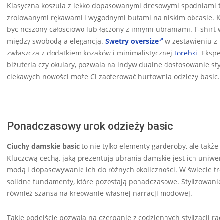
Klasyczna koszula z lekko dopasowanymi dresowymi spodniami tw
zrolowanymi rękawami i wygodnymi butami na niskim obcasie. Ko
być noszony całościowo lub łączony z innymi ubraniami. T-shirt
między swobodą a elegancją.
Swetry oversize
w zestawieniu z 
zwłaszcza z dodatkiem kozaków i minimalistycznej
torebki
. Eksp
biżuteria czy okulary, pozwala na indywidualne dostosowanie styli
ciekawych nowości może Ci zaoferować hurtownia odzieży basic.
Ponadczasowy urok odzieży basic
Ciuchy damskie basic
to nie tylko elementy garderoby, ale takż
Kluczową cechą, jaką prezentują ubrania damskie jest ich uniw
modą i dopasowywanie ich do różnych okoliczności. W świecie tr
solidne fundamenty, które pozostają ponadczasowe. Stylizowanie 
również szansa na kreowanie własnej narracji modowej.
Takie podejście pozwala na czerpanie z codziennych stylizacji r