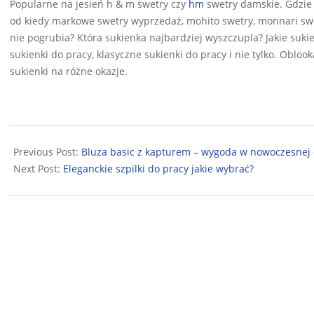
Popularne na jesień h & m swetry czy
hm
swetry damskie. Gdzie 
od kiedy markowe swetry wyprzedaż, mohito swetry, monnari swe
nie pogrubia? Która sukienka najbardziej wyszczupla? Jakie suk
sukienki do pracy, klasyczne sukienki do pracy i nie tylko. Oblo
sukienki na różne okazje.
2024-
10-
Previous Post:
Bluza basic z kapturem – wygoda w nowoczesnej 
14
Next Post:
Eleganckie szpilki do pracy jakie wybrać?