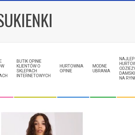
SUKIENKI
NAJLE
E
BUTIK OPINIE
HURTO
ÓW
KLIENTÓW O
HURTOWNIA
MODNE
ODZIEŻ
SKLEPACH
OPINIE
UBRANIA
DAMSKI
KACH
INTERNETOWYCH
NA RYN