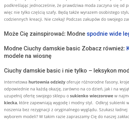
podkreślając jednocześnie, że prawdziwa moda zaczyna się od 
więc nie tylko częścią szafy. Będą także wyrazem osobistego styl
codziennych kreacji. Nie czekaj! Podczas zakupów do swojego z
Może Cię zainspirować: Modne
spodnie wide le
Modne Ciuchy damskie basic Zobacz również:
modele na wiosnę
Ciuchy damskie basic i nie tylko – leksykon mo
Internetowa
hurtownia odzieży
oferuje różnorodne fasony, kroj
odpowiednie na każdą okazję, zarówno na co dzień, jak i na wyj
uzupełnij ofertę swojego sklepu o
sukienko wieczorowe
w najmo
kiecka
, które zapewniają wygodę i modny styl. Odkryj sukienki 
noszenia bez rezygnacji z oryginalnego wyglądu. Szukasz ładnej
wyborem modeli? W takim razie zapraszamy Cię do naszej zakład