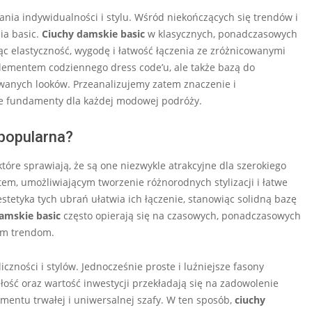
nia indywidualności i stylu. Wśród niekończących się trendów i
ia basic.
Ciuchy damskie basic
w klasycznych, ponadczasowych
ąc elastyczność, wygodę i łatwość łączenia ze zróżnicowanymi
o elementem codziennego dress code’u, ale także bazą do
anych looków. Przeanalizujemy zatem znaczenie i
ne fundamenty dla każdej modowej podróży.
 popularna?
óre sprawiają, że są one niezwykle atrakcyjne dla szerokiego
em, umożliwiającym tworzenie różnorodnych stylizacji i łatwe
stetyka tych ubrań ułatwia ich łączenie, stanowiąc solidną bazę
amskie basic
często opierają się na czasowych, ponadczasowych
łym trendom.
zności i stylów. Jednocześnie proste i luźniejsze fasony
łość oraz wartość inwestycji przekładają się na zadowolenie
ementu trwałej i uniwersalnej szafy. W ten sposób,
ciuchy