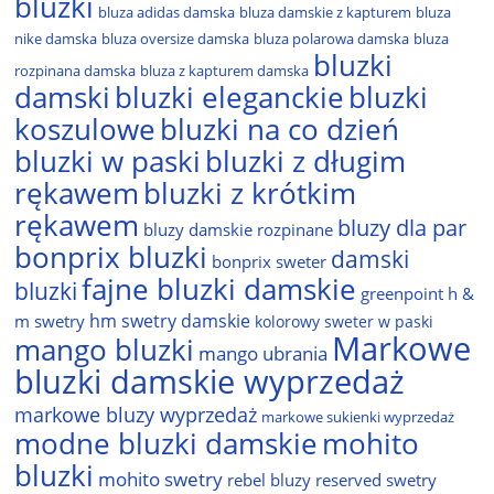
bluzki
bluza adidas damska
bluza damskie z kapturem
bluza
nike damska
bluza oversize damska
bluza polarowa damska
bluza
bluzki
rozpinana damska
bluza z kapturem damska
damski
bluzki eleganckie
bluzki
bluzki na co dzień
koszulowe
bluzki w paski
bluzki z długim
rękawem
bluzki z krótkim
rękawem
bluzy dla par
bluzy damskie rozpinane
bonprix bluzki
damski
bonprix sweter
fajne bluzki damskie
bluzki
greenpoint
h &
hm swetry damskie
m swetry
kolorowy sweter w paski
Markowe
mango bluzki
mango ubrania
bluzki damskie wyprzedaż
markowe bluzy wyprzedaż
markowe sukienki wyprzedaż
modne bluzki damskie
mohito
bluzki
mohito swetry
rebel bluzy
reserved swetry