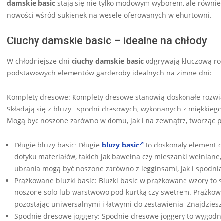
damskie basic
stają się nie tylko modowym wyborem, ale również
nowości wśród sukienek na wesele oferowanych w ehurtowni.
Ciuchy damskie basic – idealne na chłody
W chłodniejsze dni
ciuchy damskie basic
odgrywają kluczową rolę
podstawowych elementów garderoby idealnych na zimne dni:
Komplety dresowe: Komplety dresowe stanowią doskonałe rozwi
Składają się z bluzy i spodni dresowych, wykonanych z miękkiego
Mogą być noszone zarówno w domu, jak i na zewnątrz, tworząc prz
Długie bluzy basic: Długie
bluzy basic
to doskonały element 
dotyku materiałów, takich jak bawełna czy mieszanki wełniane
ubrania mogą być noszone zarówno z legginsami, jak i spodni
Prążkowane bluzki basic: Bluzki basic w prążkowane wzory to s
noszone solo lub warstwowo pod kurtką czy swetrem. Prążkow
pozostając uniwersalnymi i łatwymi do zestawienia. Znajdziesz
Spodnie dresowe joggery: Spodnie dresowe joggery to wygodna