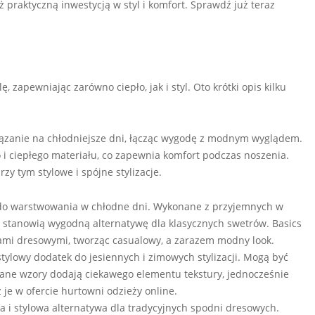
 praktyczną inwestycją w styl i komfort. Sprawdź już teraz
, zapewniając zarówno ciepło, jak i styl. Oto krótki opis kilku
ązanie na chłodniejsze dni, łącząc wygodę z modnym wyglądem.
 i ciepłego materiału, co zapewnia komfort podczas noszenia.
y tym stylowe i spójne stylizacje.
do warstwowania w chłodne dni. Wykonane z przyjemnych w
, stanowią wygodną alternatywę dla klasycznych swetrów. Basics
ami dresowymi, tworząc casualowy, a zarazem modny look.
tylowy dodatek do jesiennych i zimowych stylizacji. Mogą być
ane wzory dodają ciekawego elementu tekstury, jednocześnie
 je w ofercie hurtowni odzieży online.
 i stylowa alternatywa dla tradycyjnych spodni dresowych.