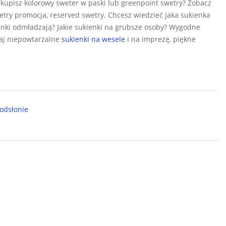
kupisz kolorowy sweter w paski lub greenpoint swetry? Zobacz
try promocja, reserved swetry. Chcesz wiedzieć jaka sukienka
ienki odmładzają? Jakie sukienki na grubsze osoby? Wygodne
okaj niepowtarzalne
sukienki na wesele
i na imprezę, piękne
odsłonie