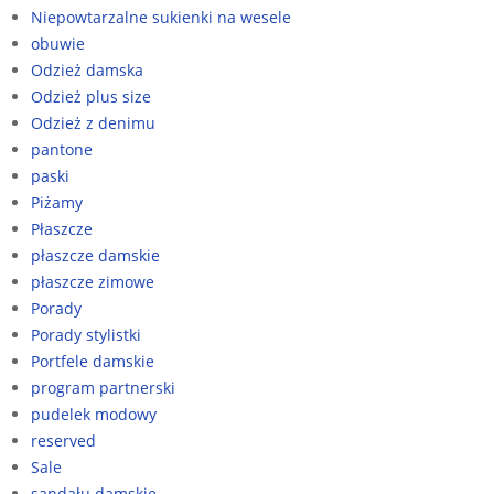
Niepowtarzalne sukienki na wesele
obuwie
Odzież damska
Odzież plus size
Odzież z denimu
pantone
paski
Piżamy
Płaszcze
płaszcze damskie
płaszcze zimowe
Porady
Porady stylistki
Portfele damskie
program partnerski
pudelek modowy
reserved
Sale
sandału damskie