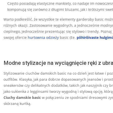
Często posiadają elastyczne mankiety, co nadaje im nowoczes
komponują się zarówno z długimi bluzami, jak i krótszymi swe
Warto podkreślić, że wszystkie te elementy garderoby basic moż
różnych okazji. Zastosowanie wygodnych, a jednocześnie modny
cieplnego, jednocześnie prezentując się stylowo i trendy. Pozna
swojej ofercie
hurtownia odzieży
basic (Ee.
põhirõivaste hulgim
Modne stylizacje na wyciągnięcie ręki z ubr
Stylizowanie ciuchów damskich basic na co dzień jest łatwe i 
outfitów. Klasyka, jak para dobrze dopasowanych jeansów i pros
sneakersów czy delikatnych dodatków, takich jak naszyjnik czy b
jako sukienka z legginsami tworzy wygodną i stylową opcję, któ
Ciuchy damskie basic
w połączeniu ze spodniami dresowymi zysk
skórzaną kurtką.