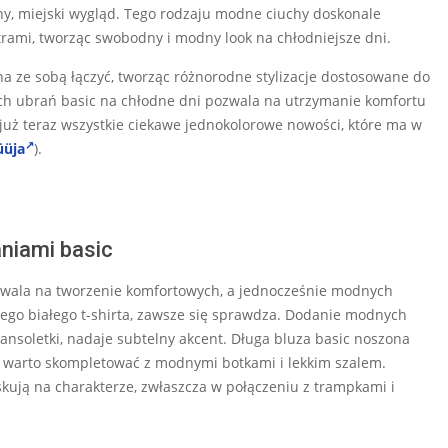
ny, miejski wygląd. Tego rodzaju modne ciuchy doskonale
trami, tworząc swobodny i modny look na chłodniejsze dni.
na ze sobą łączyć, tworząc różnorodne stylizacje dostosowane do
ch ubrań basic na chłodne dni pozwala na utrzymanie komfortu
j już teraz wszystkie ciekawe jednokolorowe nowości, które ma w
üüja
).
aniami basic
pozwala na tworzenie komfortowych, a jednocześnie modnych
tego białego t-shirta, zawsze się sprawdza. Dodanie modnych
ransoletki, nadaje subtelny akcent. Długa bluza basic noszona
rą warto skompletować z modnymi botkami i lekkim szalem.
ują na charakterze, zwłaszcza w połączeniu z trampkami i