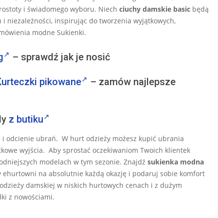
prostoty i świadomego wyboru. Niech
ciuchy damskie basic
będą
u i niezależności, inspirując do tworzenia wyjątkowych,
amówienia modne Sukienki.
g
– sprawdź jak je nosić
Kurteczki pikowane
– zamów najlepsze
dy
z butiku
e i odcienie ubrań. W hurt odzieży możesz kupić ubrania
ątkowe wyjścia. Aby sprostać oczekiwaniom Twoich klientek
dniejszych modelach w tym sezonie. Znajdź
sukienka modna
w ehurtowni na absolutnie każdą okazję i podaruj sobie komfort
 odzieży damskiej w niskich hurtowych cenach i z dużym
ki z nowościami.