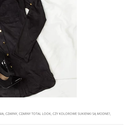
IA
,
CZARNY
,
CZARNY TOTAL LOOK
,
CZY KOLOROWE SUKIENKI SĄ MODNE?
,