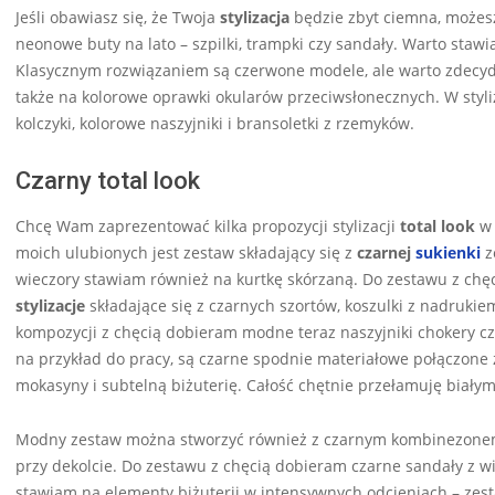
Jeśli obawiasz się, że Twoja
stylizacja
będzie zbyt ciemna, możes
neonowe buty na lato – szpilki, trampki czy sandały. Warto staw
Klasycznym rozwiązaniem są czerwone modele, ale warto zdecydo
także na kolorowe oprawki okularów przeciwsłonecznych. W styliza
kolczyki, kolorowe naszyjniki i bransoletki z rzemyków.
Czarny total look
Chcę Wam zaprezentować kilka propozycji stylizacji
total look
w 
moich ulubionych jest zestaw składający się z
czarnej
sukienki
z
wieczory stawiam również na kurtkę skórzaną. Do zestawu z chęc
stylizacje
składające się z czarnych szortów, koszulki z nadruki
kompozycji z chęcią dobieram modne teraz naszyjniki chokery czy 
na przykład do pracy, są czarne spodnie materiałowe połączone z
mokasyny i subtelną biżuterię. Całość chętnie przełamuję biały
Modny zestaw można stworzyć również z czarnym kombinezonem.
przy dekolcie. Do zestawu z chęcią dobieram czarne sandały z wią
stawiam na elementy biżuterii w intensywnych odcieniach – zes