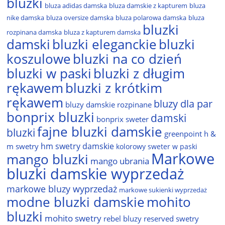
bluzki
bluza adidas damska
bluza damskie z kapturem
bluza
nike damska
bluza oversize damska
bluza polarowa damska
bluza
bluzki
rozpinana damska
bluza z kapturem damska
damski
bluzki eleganckie
bluzki
bluzki na co dzień
koszulowe
bluzki w paski
bluzki z długim
rękawem
bluzki z krótkim
rękawem
bluzy dla par
bluzy damskie rozpinane
bonprix bluzki
damski
bonprix sweter
fajne bluzki damskie
bluzki
greenpoint
h &
hm swetry damskie
m swetry
kolorowy sweter w paski
Markowe
mango bluzki
mango ubrania
bluzki damskie wyprzedaż
markowe bluzy wyprzedaż
markowe sukienki wyprzedaż
modne bluzki damskie
mohito
bluzki
mohito swetry
rebel bluzy
reserved swetry