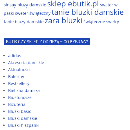
sklep ebutik.pl
sinsay bluzy damskie
sweter w
tanie bluzki damskie
paski
sweter świąteczny
zara bluzki
tanie bluzy damskie
świąteczne swetry
BUTIK CZY SKLEP Z ODZIEŻĄ – CO BYBRAĆ?
adidas
Akcesoria damskie
Aktualności
Baleriny
Bestsellery
Bielizna damska
Biustonosze
Biżuteria
Bluzki basic
Bluzki damskie
Bluzki hiszpanki