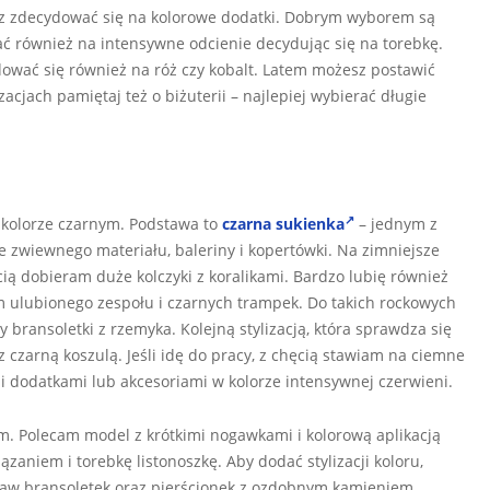
z zdecydować się na kolorowe dodatki. Dobrym wyborem są
iać również na intensywne odcienie decydując się na torebkę.
wać się również na róż czy kobalt. Latem możesz postawić
cjach pamiętaj też o biżuterii – najlepiej wybierać długie
kolorze czarnym. Podstawa to
czarna sukienka
– jednym z
e zwiewnego materiału, baleriny i kopertówki. Na zimniejsze
ią dobieram duże kolczyki z koralikami. Bardzo lubię również
em ulubionego zespołu i czarnych trampek. Do takich rockowych
bransoletki z rzemyka. Kolejną stylizacją, która sprawdza się
 czarną koszulą. Jeśli idę do pracy, z chęcią stawiam na ciemne
mi dodatkami lub akcesoriami w kolorze intensywnej czerwieni.
 Polecam model z krótkimi nogawkami i kolorową aplikacją
zaniem i torebkę listonoszkę. Aby dodać stylizacji koloru,
taw bransoletek oraz pierścionek z ozdobnym kamieniem.