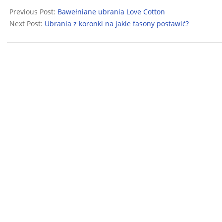
09-
Previous Post:
Bawełniane ubrania Love Cotton
26
Next Post:
Ubrania z koronki na jakie fasony postawić?