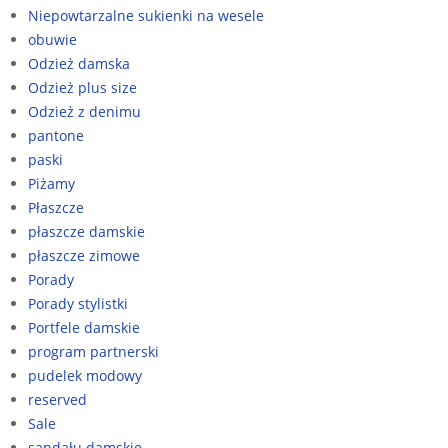
Niepowtarzalne sukienki na wesele
obuwie
Odzież damska
Odzież plus size
Odzież z denimu
pantone
paski
Piżamy
Płaszcze
płaszcze damskie
płaszcze zimowe
Porady
Porady stylistki
Portfele damskie
program partnerski
pudelek modowy
reserved
Sale
sandału damskie