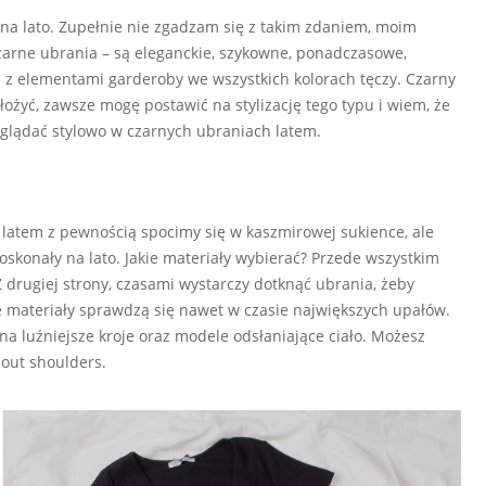
i na lato. Zupełnie nie zgadzam się z takim zdaniem, moim
zarne ubrania – są eleganckie, szykowne, ponadczasowe,
ć z elementami garderoby we wszystkich kolorach tęczy. Czarny
założyć, zawsze mogę postawić na stylizację tego typu i wiem, że
glądać stylowo w czarnych ubraniach latem.
, latem z pewnością spocimy się w kaszmirowej sukience, ale
konały na lato. Jakie materiały wybierać? Przede wszystkim
Z drugiej strony, czasami wystarczy dotknąć ubrania, żeby
ne materiały sprawdzą się nawet w czasie największych upałów.
na luźniejsze kroje oraz modele odsłaniające ciało. Możesz
 out shoulders.