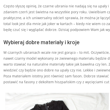
Często słyszę opinię, że czarne ubrania nie nadają się na upały 
zdaniem czerń jest świetna na wszystkie pory roku. Uwielbiam c
praktyczne, a ich uniwersalny odcień sprawia, że można je łączy
total look jest dla mnie jak joker w kartach – kiedy nie wiem co 
będę czuć się i wyglądać dobrze. Dzisiaj podpowiem Wam jak wy
Wybieraj dobre materiały i kroje
W czarnych ubraniach wcale nie jest gorąco – to mit. Oczywiście
nawet czarny model wykonany ze zwiewnego materiału będzie dos
warto stawiać na naturalne materiały takie jak bawełna czy len. 
wiedzieć czy będzie ono dobre na upały czy nie. Lekkie i zwiew
Poza materiałem istotny jest również sam fason. Dobrze stawiać 
postawić na fasony z dekoltem hiszpańskim czy z wycięciami cut