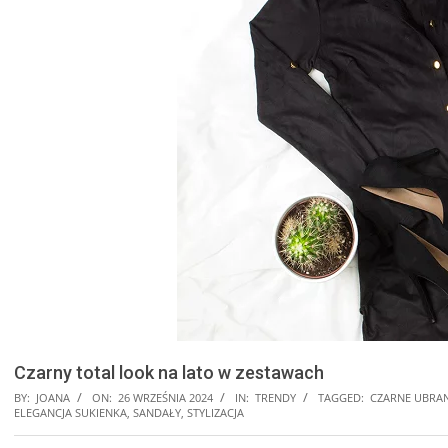
Czarny total look na lato w zestawach
BY:
JOANA
ON:
26 WRZEŚNIA 2024
IN:
TRENDY
TAGGED:
CZARNE UBRAN
ELEGANCJA SUKIENKA
,
SANDAŁY
,
STYLIZACJA