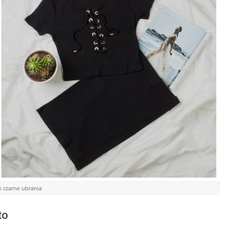
k czarne ubrania
to