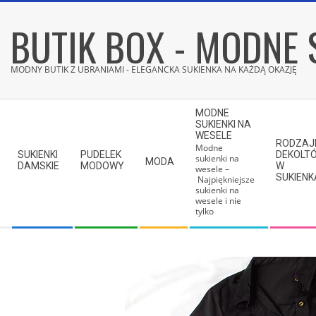
Skip
BUTIK BOX - MODNE 
to
content
MODNY BUTIK Z UBRANIAMI - ELEGANCKA SUKIENKA NA KAŻDĄ OKAZJĘ
Secondary
MODNE
Navigation
SUKIENKI NA
WESELE
Menu
RODZAJ
Modne
SUKIENKI
PUDELEK
DEKOLT
sukienki na
MODA
DAMSKIE
MODOWY
W
wesele –
SUKIEN
Najpiękniejsze
sukienki na
wesele i nie
tylko