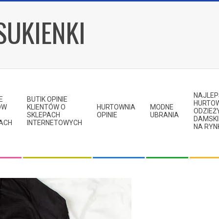
SUKIENKI
NAJLE
E
BUTIK OPINIE
HURTO
ÓW
KLIENTÓW O
HURTOWNIA
MODNE
ODZIEŻ
SKLEPACH
OPINIE
UBRANIA
DAMSKI
KACH
INTERNETOWYCH
NA RYN