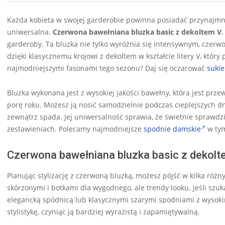
Każda kobieta w swojej garderobie powinna posiadać przynajmnie
uniwersalna.
Czerwona bawełniana bluzka basic z dekoltem V
,
garderoby. Ta bluzka nie tylko wyróżnia się intensywnym, czerwon
dzięki klasycznemu krojowi z dekoltem w kształcie litery V, który 
najmodniejszymi fasonami tego sezonu? Daj się oczarować
suki
Bluzka wykonana jest z wysokiej jakości bawełny, która jest prze
porę roku. Możesz ją nosić samodzielnie podczas cieplejszych dn
zewnątrz spada. Jej uniwersalność sprawia, że świetnie sprawdzi
zestawieniach. Polecamy najmodniejsze
spodnie damskie
w tym
Czerwona bawełniana bluzka basic z dekolte
Planując stylizację z czerwoną bluzką, możesz pójść w kilka róż
skórzonymi i botkami dla wygodnego, ale trendy looku. Jeśli szuka
elegancką spódnicą lub klasycznymi szarymi spodniami z wysoki
stylistykę, czyniąc ją bardziej wyrazistą i zapamiętywalną.