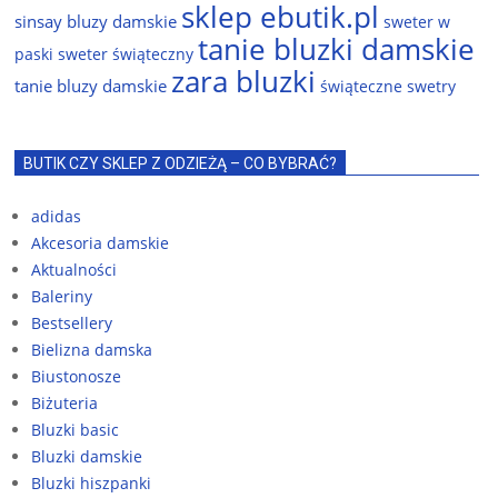
sklep ebutik.pl
sinsay bluzy damskie
sweter w
tanie bluzki damskie
paski
sweter świąteczny
zara bluzki
tanie bluzy damskie
świąteczne swetry
BUTIK CZY SKLEP Z ODZIEŻĄ – CO BYBRAĆ?
adidas
Akcesoria damskie
Aktualności
Baleriny
Bestsellery
Bielizna damska
Biustonosze
Biżuteria
Bluzki basic
Bluzki damskie
Bluzki hiszpanki