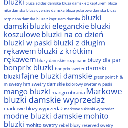
bluzki
bluza adidas damska
bluza
bluza damskie z kapturem
nike damska
bluza oversize damska
bluza polarowa damska
bluza
bluzki
rozpinana damska
bluza z kapturem damska
damski
bluzki eleganckie
bluzki
bluzki na co dzień
koszulowe
bluzki w paski
bluzki z długim
rękawem
bluzki z krótkim
rękawem
bluzy dla par
bluzy damskie rozpinane
bonprix bluzki
damski
bonprix sweter
fajne bluzki damskie
bluzki
greenpoint
h &
hm swetry damskie
m swetry
kolorowy sweter w paski
Markowe
mango bluzki
mango ubrania
bluzki damskie wyprzedaż
markowe bluzy wyprzedaż
markowe sukienki wyprzedaż
modne bluzki damskie
mohito
bluzki
mohito swetry
rebel bluzy
reserved swetry