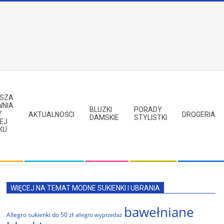
PSZA
WNIA
BLUZKI
PORADY
Y
AKTUALNOŚCI
DROGERIA
DAMSKIE
STYLISTKI
EJ
KU
WIĘCEJ NA TEMAT MODNE SUKIENKI I UBRANIA
bawełniane
Allegro sukienki do 50 zł
allegro wyprzedaż