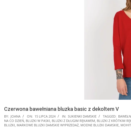
Czerwona bawełniana bluzka basic z dekoltem V
BY:
JOANA
ON:
15 LIPCA 2024
IN:
SUKIENKI DAMSKIE
TAGGED:
BAWEŁN
NA CO DZIEŃ
,
BLUZKI W PASKI
,
BLUZKI Z DŁUGIM RĘKAWEM
,
BLUZKI Z KRÓTKIM R
BLUZKI
,
MARKOWE BLUZKI DAMSKIE WYPRZEDAŻ
,
MODNE BLUZKI DAMSKIE
,
MOHIT