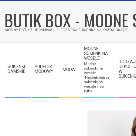
Skip
BUTIK BOX - MODNE 
to
content
MODNY BUTIK Z UBRANIAMI - ELEGANCKA SUKIENKA NA KAŻDĄ OKAZJĘ
Secondary
MODNE
Navigation
SUKIENKI NA
WESELE
Menu
RODZAJ
Modne
SUKIENKI
PUDELEK
DEKOLT
sukienki na
MODA
DAMSKIE
MODOWY
W
wesele –
SUKIEN
Najpiękniejsze
sukienki na
wesele i nie
tylko