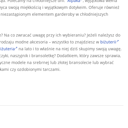
gląd. Polecamy na chłodniejsze dni:
Alpaka
, wyjątkowa wełna
chwyca swoją miękkością i wyjątkowym dotykeim. Oferuje również
 niezastąpionym elementem garderoby w chłodniejszych
? Na co zwracać uwagę przy ich wybieraniu? Jeżeli należysz do
go rodzaju modne akcesoria – wszystko to znajdziesz w
biżuterii
iżuteria
na lato i to właśnie na niej dziś skupimy swoją uwagę.
yki, naszyjnik i bransoletkę? Dodatkiem, który zawsze sprawia,
yczne modele na srebrnej lub złotej bransolecie lub wybrać
kami czy ozdobionymi tarczami.