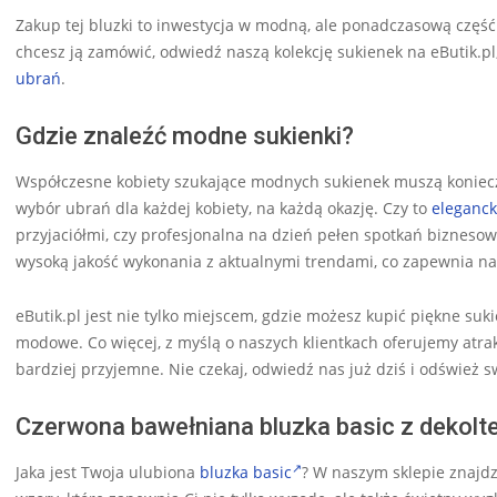
Zakup tej bluzki to inwestycja w modną, ale ponadczasową część 
chcesz ją zamówić, odwiedź naszą kolekcję sukienek na eButik.pl,
ubrań
.
Gdzie znaleźć modne sukienki?
Współczesne kobiety szukające modnych sukienek muszą koniecz
wybór ubrań dla każdej kobiety, na każdą okazję. Czy to
eleganck
przyjaciółmi, czy profesjonalna na dzień pełen spotkań biznesow
wysoką jakość wykonania z aktualnymi trendami, co zapewnia n
eButik.pl jest nie tylko miejscem, gdzie możesz kupić piękne suk
modowe. Co więcej, z myślą o naszych klientkach oferujemy atra
bardziej przyjemne. Nie czekaj, odwiedź nas już dziś i odśwież
Czerwona bawełniana bluzka basic z dekoltem
Jaka jest Twoja ulubiona
bluzka basic
? W naszym sklepie znajd