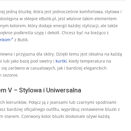
j jedną bluzkę, która jest jednocześnie komfortowa, stylowa i
 dostępna w sklepie eButik.pl, jest właśnie takim elementem
ym kolorem, który dodaje energii każdej stylizacji, ale także
pięknie podkreśla szyję i dekolt. Chcesz być na bieżąco z
enkom
z Butik.
wiewna i przyjazna dla skóry. Dzięki temu jest idealna na każdą
i lub jako bazę pod swetry i
kurtki
, kiedy temperatura na
 się zarówno w casualowych, jak i bardziej eleganckich
 sezonie.
m V – Stylowa i Uniwersalna
nych kierunków. Połącz ją z jeansami lub czarnymi spodniami
sz bardziej oficjalnego outfitu, wypróbuj zestawienie bluzki z
m stanem. Czerwony kolor bluzki doskonale ożywi każdą