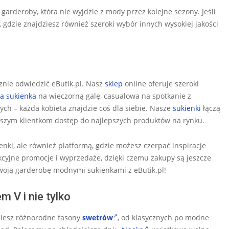
garderoby, która nie wyjdzie z mody przez kolejne sezony. Jeśli
 gdzie znajdziesz również szeroki wybór innych wysokiej jakości
nie odwiedzić eButik.pl. Nasz
sklep
online oferuje szeroki
a sukienka
na wieczorną galę, casualowa na spotkanie z
ych – każda kobieta znajdzie coś dla siebie. Nasze
sukienki
łączą
aszym klientkom dostęp do najlepszych produktów na rynku.
ienki, ale również platformą, gdzie możesz czerpać inspiracje
kcyjne promocje i wyprzedaże, dzięki czemu zakupy są jeszcze
 swoją garderobę modnymi sukienkami z eButik.pl!
 V i nie tylko
ziesz różnorodne fasony
swetrów
, od klasycznych po modne