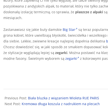
wzory, które zapewnią Ci nie tylko wygodę, ale także świetny wy
pozyskiwana z andyjskich alpak, to materiał, który nie tylko za
doskonałą izolację termiczną, co sprawia, że
płaszcze z alpaki
są
miesiącach.
Zastanawiasz się jakie buty damskie
Big Star
są teraz popularne
grona kobiet, które uwielbiają błyskotki, świecidełka i wszelkie
dla siebie. Lekkie, zwiewne kreacje najlepiej dopełnia delikatna
b
Chcesz dowiedzieć się, w jaki sposób ze smakiem dopasować kolcz
że stylizacje wyglądają lepiej są
zegarki
. Można postawić na klas
modne fasony. Świetnym wyborem są
zegarki
z kolorowymi pas
2024-
07-
Previous Post:
Biała bluzka z wiązaniem Wioleta RUE PARIS
15
Next Post:
Kremowa długa koszula z nadrukiem na plecach