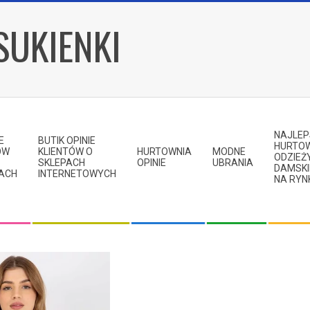
SUKIENKI
NAJLE
E
BUTIK OPINIE
HURTO
ÓW
KLIENTÓW O
HURTOWNIA
MODNE
ODZIEŻ
SKLEPACH
OPINIE
UBRANIA
DAMSKI
KACH
INTERNETOWYCH
NA RYN