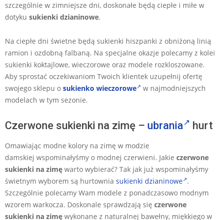
szczególnie w zimniejsze dni, doskonałe będą ciepłe i miłe w
dotyku
sukienki dzianinowe
.
Na ciepłe dni świetne będą sukienki hiszpanki z obniżoną linią
ramion i ozdobną falbaną. Na specjalne okazje polecamy z kolei
sukienki koktajlowe, wieczorowe oraz modele rozkloszowane.
Aby sprostać oczekiwaniom Twoich klientek uzupełnij ofertę
swojego sklepu o
sukienko wieczorowe
w najmodniejszych
modelach w tym sezonie.
Czerwone sukienki na zimę –
ubrania
hurt
Omawiając modne kolory na zimę w modzie
damskiej wspominałyśmy o modnej czerwieni. Jakie
czerwone
sukienki na zimę
warto wybierać? Tak jak już wspominałyśmy
świetnym wyborem są hurtownia
sukienki dzianinowe
.
Szczególnie polecamy Wam modele z ponadczasowo modnym
wzorem warkocza. Doskonale sprawdzają się
czerwone
sukienki na zimę
wykonane z naturalnej bawełny, miękkiego w