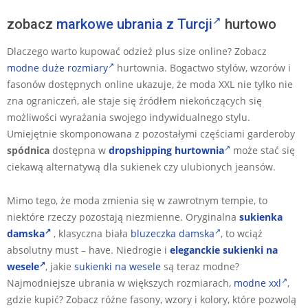
zobacz
markowe ubrania z Turcji
hurtowo
Dlaczego warto kupować odzież plus size online? Zobacz
modne duże rozmiary
hurtownia. Bogactwo stylów, wzorów i
fasonów dostępnych online ukazuje, że moda XXL nie tylko nie
zna ograniczeń, ale staje się źródłem niekończących się
możliwości wyrażania swojego indywidualnego stylu.
Umiejętnie skomponowana z pozostałymi częściami garderoby
spódnica
dostępna w
dropshipping hurtownia
może stać się
ciekawą alternatywą dla sukienek czy ulubionych jeansów.
Mimo tego, że moda zmienia się w zawrotnym tempie, to
niektóre rzeczy pozostają niezmienne. Oryginalna
sukienka
damska
, klasyczna biała
bluzeczka damska
, to wciąż
absolutny must – have. Niedrogie i
eleganckie sukienki na
wesele
, j
akie
sukienki na wesele
są teraz modne?
Najmodniejsze ubrania w większych rozmiarach,
modne xxl
,
gdzie kupić? Zobacz różne fasony, wzory i kolory, które pozwolą