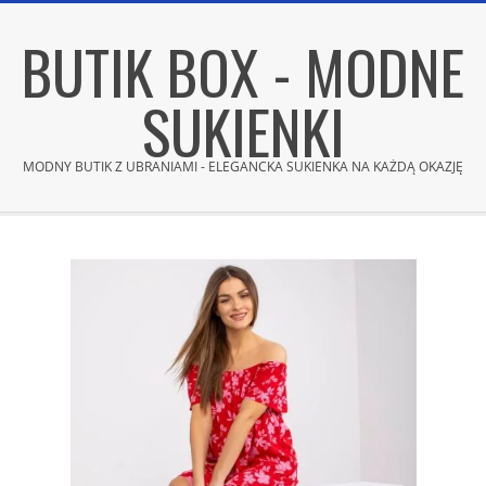
Skip
BUTIK BOX - MODNE
to
content
SUKIENKI
MODNY BUTIK Z UBRANIAMI - ELEGANCKA SUKIENKA NA KAŻDĄ OKAZJĘ
Secondary
Navigation
Menu