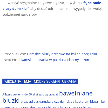
Ci tworzyć oryginalne i stylowe stylizacje. Wybierz
fajne tanie
bluzy damskie
, aby dodać odrobinę luzu i wygody do swojej
codziennej garderoby.
2024-
03-
Previous Post:
Damskie bluzy dresowe na każdą porę roku
19
Next Post:
Damskie ubrania w paski na obecny sezon
WIĘCEJ NA TEMAT MODNE SUKIENKI I UBRANIA
bawełniane
Allegro sukienki do 50 zł
allegro wyprzedaż
bluzki
bluza adidas damska
bluza damskie z kapturem
bluza nike
damska
bluza oversize damska
bluza polarowa damska
bluza