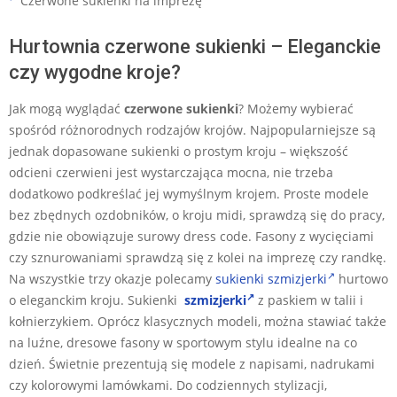
Czerwone sukienki na imprezę
Hurtownia czerwone sukienki – Eleganckie
czy wygodne kroje?
Jak mogą wyglądać
czerwone sukienki
? Możemy wybierać
spośród różnorodnych rodzajów krojów. Najpopularniejsze są
jednak dopasowane sukienki o prostym kroju – większość
odcieni czerwieni jest wystarczająca mocna, nie trzeba
dodatkowo podkreślać jej wymyślnym krojem. Proste modele
bez zbędnych ozdobników, o kroju midi, sprawdzą się do pracy,
gdzie nie obowiązuje surowy dress code. Fasony z wycięciami
czy sznurowaniami sprawdzą się z kolei na imprezę czy randkę.
Na wszystkie trzy okazje polecamy
sukienki szmizjerki
hurtowo
o eleganckim kroju. Sukienki
szmizjerki
z paskiem w talii i
kołnierzykiem. Oprócz klasycznych modeli, można stawiać także
na luźne, dresowe fasony w sportowym stylu idealne na co
dzień. Świetnie prezentują się modele z napisami, nadrukami
czy kolorowymi lamówkami. Do codziennych stylizacji,