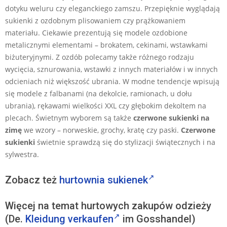
dotyku weluru czy eleganckiego zamszu. Przepięknie wyglądają
sukienki z ozdobnym plisowaniem czy prążkowaniem
materiału. Ciekawie prezentują się modele ozdobione
metalicznymi elementami – brokatem, cekinami, wstawkami
biżuteryjnymi. Z ozdób polecamy także różnego rodzaju
wycięcia, sznurowania, wstawki z innych materiałów i w innych
odcieniach niż większość ubrania. W modne tendencje wpisują
się modele z falbanami (na dekolcie, ramionach, u dołu
ubrania), rękawami wielkości XXL czy głębokim dekoltem na
plecach. Świetnym wyborem są także
czerwone sukienki na
zimę
we wzory – norweskie, grochy, kratę czy paski.
Czerwone
sukienki
świetnie sprawdzą się do stylizacji świątecznych i na
sylwestra.
Zobacz też
hurtownia sukienek
Więcej na temat hurtowych zakupów odzieży
(De.
Kleidung verkaufen
im Gosshandel)