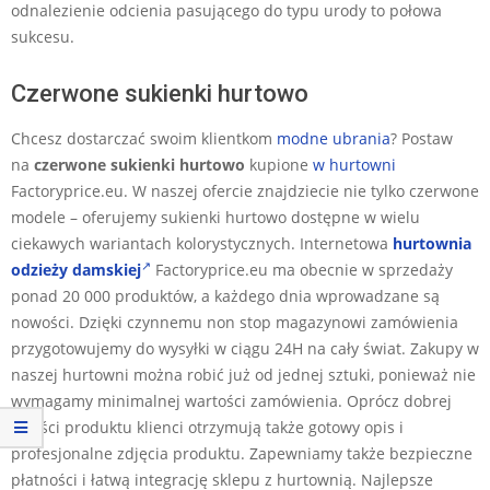
odnalezienie odcienia pasującego do typu urody to połowa
sukcesu.
Czerwone sukienki hurtowo
Chcesz dostarczać swoim klientkom
modne ubrania
? Postaw
na
czerwone sukienki hurtowo
kupione
w hurtowni
Factoryprice.eu. W naszej ofercie znajdziecie nie tylko czerwone
modele – oferujemy sukienki hurtowo dostępne w wielu
ciekawych wariantach kolorystycznych. Internetowa
hurtownia
odzieży damskiej
Factoryprice.eu ma obecnie w sprzedaży
ponad 20 000 produktów, a każdego dnia wprowadzane są
nowości. Dzięki czynnemu non stop magazynowi zamówienia
przygotowujemy do wysyłki w ciągu 24H na cały świat. Zakupy w
naszej hurtowni można robić już od jednej sztuki, ponieważ nie
wymagamy minimalnej wartości zamówienia. Oprócz dobrej
jakości produktu klienci otrzymują także gotowy opis i
profesjonalne zdjęcia produktu. Zapewniamy także bezpieczne
płatności i łatwą integrację sklepu z hurtownią. Najlepsze