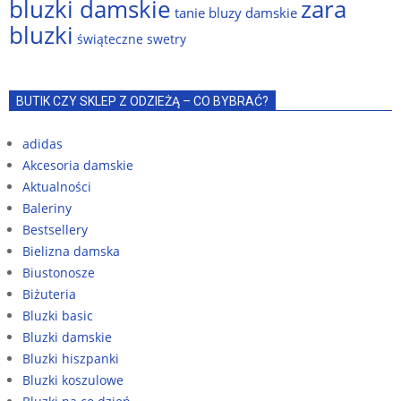
bluzki damskie
zara
tanie bluzy damskie
bluzki
świąteczne swetry
BUTIK CZY SKLEP Z ODZIEŻĄ – CO BYBRAĆ?
adidas
Akcesoria damskie
Aktualności
Baleriny
Bestsellery
Bielizna damska
Biustonosze
Biżuteria
Bluzki basic
Bluzki damskie
Bluzki hiszpanki
Bluzki koszulowe