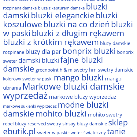
bluzki
rozpinana damska
bluza z kapturem damska
damski
bluzki eleganckie
bluzki
bluzki na co dzień
bluzki
koszulowe
w paski
bluzki z długim rękawem
bluzki z krótkim rękawem
bluzy damskie
bonprix bluzki
bluzy dla par
rozpinane
bonprix
fajne bluzki
damski bluzki
sweter
damskie
hm swetry damskie
greenpoint
h & m swetry
mango bluzki
mango
kolorowy sweter w paski
Markowe bluzki damskie
ubrania
wyprzedaż
markowe bluzy wyprzedaż
modne bluzki
markowe sukienki wyprzedaż
damskie
mohito bluzki
mohito swetry
sklep
rebel bluzy
reserved swetry
sinsay bluzy damskie
ebutik.pl
tanie
sweter w paski
sweter świąteczny