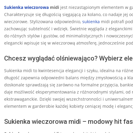
Sukienka wieczorowa
midi
jest niezastąpionym elementem w gard
Charakteryzuje się długością sięgającą za kolano, co nadaje jej
wieczorowe. Stylizowana odpowiednio,
sukienka
midi potrafi pod
zachowując subtelność i wdzięk. Świetnie wygląda z eleganckim
do różnych stylów i gustów, od minimalistycznych i nowoczesnych
elegancki wpisuje się w wieczorową atmosferę, jednocześnie podk
Chcesz wyglądać olśniewająco? Wybierz ele
Sukienka midi to kwintesencja elegancji i szyku, idealna na różn
długość zapewnia odpowiedni balans między zmysłowością a klas
doskonale sprawdzają się zarówno na formalne przyjęcia, bankiet
daje możliwość eksperymentowania z różnorodnymi stylami, od m
ekstrawaganckie. Dzięki swojej wszechstronności i uniwersalne
elementem w garderobie każdej kobiety ceniącej modę i eleganc
Sukienka wieczorowa midi – modowy hit fas