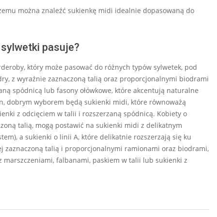
ki czemu można znaleźć sukienkę midi idealnie dopasowaną do
 sylwetki pasuje?
eroby, który może pasować do różnych typów sylwetek, pod
ry, z wyraźnie zaznaczoną talią oraz proporcjonalnymi biodrami
aną spódnicą lub fasony ołówkowe, które akcentują naturalne
mion, dobrym wyborem będą sukienki midi, które równoważą
enki z odcięciem w talii i rozszerzaną spódnicą. Kobiety o
zoną talią, mogą postawić na sukienki midi z delikatnym
), a sukienki o linii A, które delikatnie rozszerzają się ku
iej zaznaczoną talią i proporcjonalnymi ramionami oraz biodrami,
 z marszczeniami, falbanami, paskiem w talii lub sukienki z