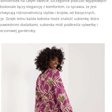
fashionistek na całym świecie, szczególnie podczas wyjątkowych
 doskonale łączy elegancję z komfortem, co sprawia, że jest
hwycają różnorodnością stylów i krojów, od klasycznych,
je. Dzięki temu każda kobieta może znaleźć sukienkę, która
dpowiednimi dodatkami, sukienka midi podkreśla sylwetkę i
ieczorowej garderoby.