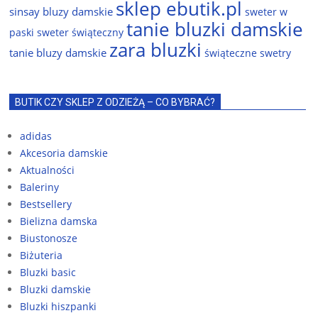
sklep ebutik.pl
sinsay bluzy damskie
sweter w
tanie bluzki damskie
paski
sweter świąteczny
zara bluzki
tanie bluzy damskie
świąteczne swetry
BUTIK CZY SKLEP Z ODZIEŻĄ – CO BYBRAĆ?
adidas
Akcesoria damskie
Aktualności
Baleriny
Bestsellery
Bielizna damska
Biustonosze
Biżuteria
Bluzki basic
Bluzki damskie
Bluzki hiszpanki