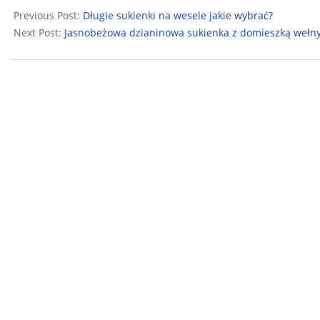
09-
Previous Post:
Długie sukienki na wesele jakie wybrać?
06
Next Post:
Jasnobeżowa dzianinowa sukienka z domieszką wełn