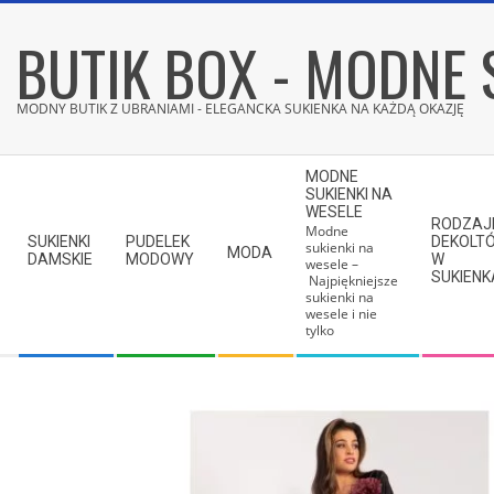
Skip
BUTIK BOX - MODNE 
to
content
MODNY BUTIK Z UBRANIAMI - ELEGANCKA SUKIENKA NA KAŻDĄ OKAZJĘ
Secondary
MODNE
Navigation
SUKIENKI NA
WESELE
Menu
RODZAJ
Modne
SUKIENKI
PUDELEK
DEKOLT
sukienki na
MODA
DAMSKIE
MODOWY
W
wesele –
SUKIEN
Najpiękniejsze
sukienki na
wesele i nie
tylko