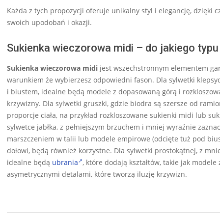
Każda z tych propozycji oferuje unikalny styl i elegancję, dzię
swoich upodobań i okazji.
Sukienka wieczorowa midi – do jakiego typu
Sukienka wieczorowa midi
jest wszechstronnym elementem gard
warunkiem że wybierzesz odpowiedni fason. Dla sylwetki klepsyd
i biustem, idealne będą modele z dopasowaną górą i rozkloszow
krzywizny. Dla sylwetki gruszki, gdzie biodra są szersze od ra
proporcje ciała, na przykład rozkloszowane sukienki midi lub suki
sylwetce jabłka, z pełniejszym brzuchem i mniej wyraźnie zaznac
marszczeniem w talii lub modele empirowe (odcięte tuż pod biustem
dołowi, będą również korzystne. Dla sylwetki prostokątnej, z mn
idealne będą
ubrania
, które dodają kształtów, takie jak modele
asymetrycznymi detalami, które tworzą iluzję krzywizn.
2024-