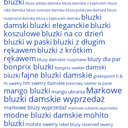
bluzki
bluza adidas damska
bluza damskie z kapturem
bluza
nike damska
bluza oversize damska
bluza polarowa damska
bluza
bluzki
rozpinana damska
bluza z kapturem damska
damski
bluzki eleganckie
bluzki
bluzki na co dzień
koszulowe
bluzki w paski
bluzki z długim
rękawem
bluzki z krótkim
rękawem
bluzy dla par
bluzy damskie rozpinane
bonprix bluzki
damski
bonprix sweter
fajne bluzki damskie
bluzki
greenpoint
h &
hm swetry damskie
m swetry
kolorowy sweter w paski
Markowe
mango bluzki
mango ubrania
bluzki damskie wyprzedaż
markowe bluzy wyprzedaż
markowe sukienki wyprzedaż
modne bluzki damskie
mohito
bluzki
mohito swetry
rebel bluzy
reserved swetry