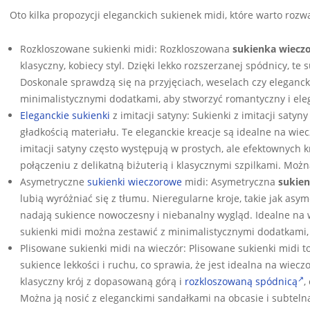
Oto kilka propozycji eleganckich sukienek midi, które warto rozw
Rozkloszowane sukienki midi: Rozkloszowana
sukienka wiecz
klasyczny, kobiecy styl. Dzięki lekko rozszerzanej spódnicy, te 
Doskonale sprawdzą się na przyjęciach, weselach czy elegancki
minimalistycznymi dodatkami, aby stworzyć romantyczny i eleg
Eleganckie sukienki
z imitacji satyny: Sukienki z imitacji saty
gładkością materiału. Te eleganckie kreacje są idealne na wiec
imitacji satyny często występują w prostych, ale efektownych 
połączeniu z delikatną biżuterią i klasycznymi szpilkami. Moż
Asymetryczne
sukienki wieczorowe
midi: Asymetryczna
sukien
lubią wyróżniać się z tłumu. Nieregularne kroje, takie jak asy
nadają sukience nowoczesny i niebanalny wygląd. Idealne na 
sukienki midi można zestawić z minimalistycznymi dodatkami, 
Plisowane sukienki midi na wieczór: Plisowane sukienki midi t
sukience lekkości i ruchu, co sprawia, że jest idealna na wiec
klasyczny krój z dopasowaną górą i
rozkloszowaną spódnicą
,
Można ją nosić z eleganckimi sandałkami na obcasie i subtelną