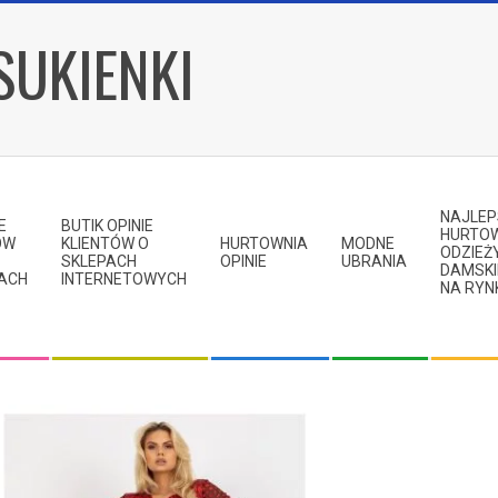
SUKIENKI
NAJLE
E
BUTIK OPINIE
HURTO
ÓW
KLIENTÓW O
HURTOWNIA
MODNE
ODZIEŻ
SKLEPACH
OPINIE
UBRANIA
DAMSKI
KACH
INTERNETOWYCH
NA RYN