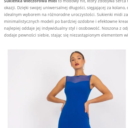
Sukienka wieczorowa midi
to modowy hit, który zdobywa serca 
okazji. Dzięki swojej uniwersalnej długości, sięgającej za kolano,
idealnym wyborem na różnorodne uroczystości. Sukienki midi zac
minimalistycznych modeli po bardziej ozdobne i efektowne kreac
najlepiej oddaje jej indywidualny styl i osobowość. Noszona z o
dodaje pewności siebie, stając się niezastąpionym elementem w