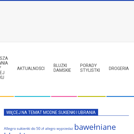
PSZA
WNIA
BLUZKI
PORADY
Y
AKTUALNOŚCI
DROGERIA
DAMSKIE
STYLISTKI
EJ
KU
WIĘCEJ NA TEMAT MODNE SUKIENKI I UBRANIA
bawełniane
Allegro sukienki do 50 zł
allegro wyprzedaż