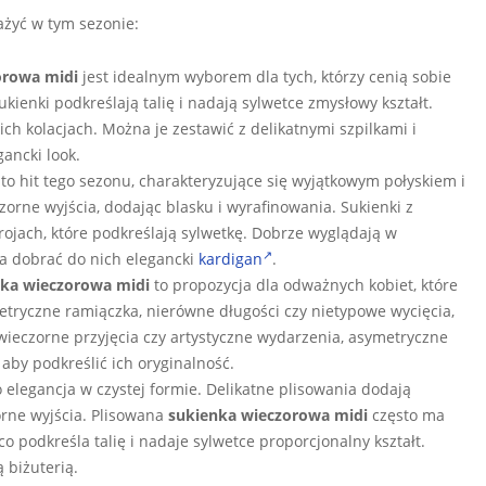
ażyć w tym sezonie:
orowa midi
jest idealnym wyborem dla tych, którzy cenią sobie
sukienki podkreślają talię i nadają sylwetce zmysłowy kształt.
ch kolacjach. Można je zestawić z delikatnymi szpilkami i
ancki look.
ny to hit tego sezonu, charakteryzujące się wyjątkowym połyskiem i
zorne wyjścia, dodając blasku i wyrafinowania. Sukienki z
krojach, które podkreślają sylwetkę. Dobrze wyglądają w
na dobrać do nich elegancki
kardigan
.
ka wieczorowa midi
to propozycja dla odważnych kobiet, które
metryczne ramiączka, nierówne długości czy nietypowe wycięcia,
wieczorne przyjęcia czy artystyczne wydarzenia, asymetryczne
aby podkreślić ich oryginalność.
o elegancja w czystej formie. Delikatne plisowania dodają
zorne wyjścia. Plisowana
sukienka wieczorowa midi
często ma
 co podkreśla talię i nadaje sylwetce proporcjonalny kształt.
 biżuterią.