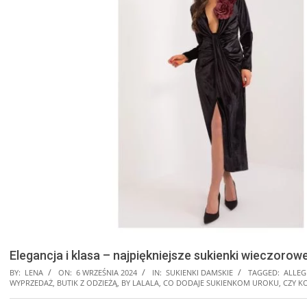
Elegancja i klasa – najpiękniejsze sukienki wieczorowe
BY:
LENA
ON:
6 WRZEŚNIA 2024
IN:
SUKIENKI DAMSKIE
TAGGED:
ALLEG
WYPRZEDAŻ
,
BUTIK Z ODZIEŻĄ
,
BY LALALA
,
CO DODAJE SUKIENKOM UROKU
,
CZY K