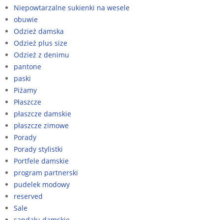
Niepowtarzalne sukienki na wesele
obuwie
Odzież damska
Odzież plus size
Odzież z denimu
pantone
paski
Piżamy
Płaszcze
płaszcze damskie
płaszcze zimowe
Porady
Porady stylistki
Portfele damskie
program partnerski
pudelek modowy
reserved
Sale
sandału damskie