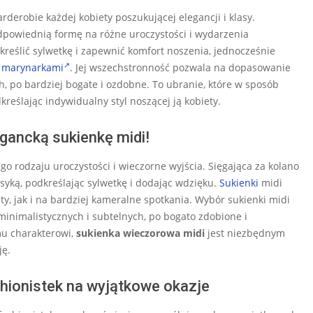
erobie każdej kobiety poszukującej elegancji i klasy.
 odpowiednią formę na różne uroczystości i wydarzenia
kreślić sylwetkę i zapewnić komfort noszenia, jednocześnie
i
marynarkami
. Jej wszechstronność pozwala na dopasowanie
, po bardziej bogate i ozdobne. To ubranie, które w sposób
reślając indywidualny styl noszącej ją kobiety.
gancką sukienkę midi!
ego rodzaju uroczystości i wieczorne wyjścia. Sięgająca za kolano
yką, podkreślając sylwetkę i dodając wdzięku.
Sukienki
midi
y, jak i na bardziej kameralne spotkania. Wybór sukienki midi
inimalistycznych i subtelnych, po bogato zdobione i
mu charakterowi,
sukienka wieczorowa midi
jest niezbędnym
ję.
hionistek na wyjątkowe okazje