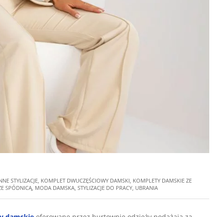
NNE STYLIZACJE
,
KOMPLET DWUCZĘŚCIOWY DAMSKI
,
KOMPLETY DAMSKIE ZE
ZE SPÓDNICĄ
,
MODA DAMSKA
,
STYLIZACJE DO PRACY
,
UBRANIA
ty damskie
oferowane przez hurtownie odzieży podążają za