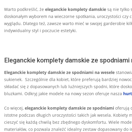
Warto podkreślić, że
eleganckie komplety damskie
są nie tylko
doskonałym wyborem na wieczorne spotkania, uroczystości czy c
wyglądu. Dlatego też, zawsze warto mieć w swojej garderobie ki
indywidualny styl i poczucie estetyki.
Eleganckie komplety damskie ze spodniami 
Eleganckie komplety damskie ze spodniami na wesele
stanowią
sukienek. Szczególnie dla kobiet, które preferują bardziej nowo
składać się z dopasowanych lub luźniejszych spodni, które dosk
bluzkami. Odkryj jakie modele na nowy sezon oferuje nasza
hur
Co więcej,
eleganckie komplety damskie ze spodniami
oferują 
istotne podczas długich uroczystości takich jak wesela. Kobiety
cieszyć się każdą chwilą bez zbędnego dyskomfortu. Wiele model
materiałów, co pozwala znaleźć idealny zestaw dopasowany do i