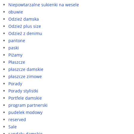
Niepowtarzalne sukienki na wesele
obuwie
Odzież damska
Odzież plus size
Odzież z denimu
pantone
paski
Piżamy
Płaszcze
płaszcze damskie
płaszcze zimowe
Porady
Porady stylistki
Portfele damskie
program partnerski
pudelek modowy
reserved
Sale
sandału damskie