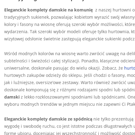
Eleganckie komplety damskie na komunię
z naszej hurtowni od
tradycyjnych sukienek, pozwalając kobietom wyrazić swój własny 
kolory i fasony na wiosnę oferują szeroki wybór możliwości, któ
wydarzenia. Tak szeroki wybór modeli oferuje tylko hurtownia,
wizytowej odsłonie świetnie zastępują eleganckie sukienki podc
Wśród modnych kolorów na wiosnę warto zwrócić uwagę na delikatn
subtelności i świeżości całej stylizacji. Ponadto, klasyczne odcien
uniwersalne, doskonale pasując do wielu okazji. Zobacz, że
hurt
hurtowych zakupów odzieży do sklepu. Jeśli chodzi o fasony, 
jak i luźniejsze, oversize’owe zestawy. Warto również zwrócić uw
doskonale komponują się z różnymi rodzajami spodni lub spódn
damski
z lekko rozkloszowanymi spodniami lub spódnicami. One dod
wyboru modnych trendów w jednym miejscu nie zapewni Ci Ptak 
Eleganckie komplety damskie ze spódnicą
nie tylko prezentują 
wygodę i swobodę ruchu, co jest istotne podczas długotrwałych ur
formę ubioru, doceniając jej wszechstronność i możliwość dosto