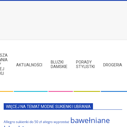
PSZA
WNIA
BLUZKI
PORADY
Y
AKTUALNOŚCI
DROGERIA
DAMSKIE
STYLISTKI
EJ
KU
WIĘCEJ NA TEMAT MODNE SUKIENKI I UBRANIA
bawełniane
Allegro sukienki do 50 zł
allegro wyprzedaż