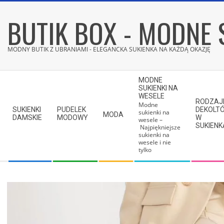
Skip
BUTIK BOX - MODNE 
to
content
MODNY BUTIK Z UBRANIAMI - ELEGANCKA SUKIENKA NA KAŻDĄ OKAZJĘ
Secondary
MODNE
Navigation
SUKIENKI NA
WESELE
Menu
RODZAJ
Modne
SUKIENKI
PUDELEK
DEKOLT
sukienki na
MODA
DAMSKIE
MODOWY
W
wesele –
SUKIEN
Najpiękniejsze
sukienki na
wesele i nie
tylko