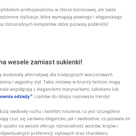
 symbolem profesjonalizmu w sferze biznesowej, ale także
odzienne stylizacje, które wymagają pewnego i eleganckiego
lka różnorodnych kompletów, które pozwolą podkreślić
na wesele zamiast sukienki!
 doskonałą alternatywę dla tradycyjnych wieczorowych
czesny i wygodny styl. Takie zestawy w branży fashion mogą
onale współgrają z eleganckimi marynarkami, żakietami lub
townia odzieży
i zamów do sklepu najnowsze trendy!
dużą swobodę ruchu i komfort noszenia, co jest szczególnie
 mogą czuć się zarówno elegancko, jak i swobodnie, co pozwala im
i spodni na wesele oferuje różnorodność wzorów, krojów i
ndywidualnych preferencji stylowych oraz charakteru