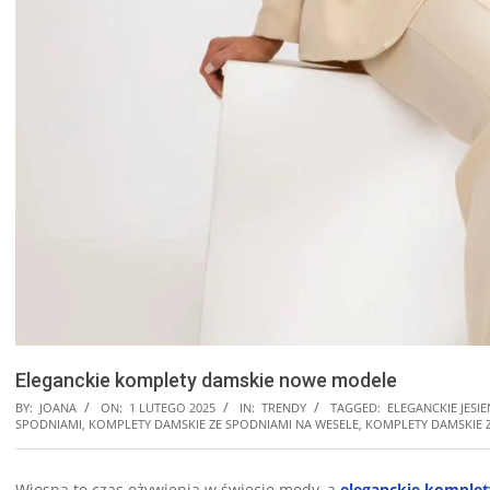
Eleganckie komplety damskie nowe modele
BY:
JOANA
ON:
1 LUTEGO 2025
IN:
TRENDY
TAGGED:
ELEGANCKIE JESIE
SPODNIAMI
,
KOMPLETY DAMSKIE ZE SPODNIAMI NA WESELE
,
KOMPLETY DAMSKIE 
Wiosna to czas ożywienia w świecie mody, a
eleganckie komple