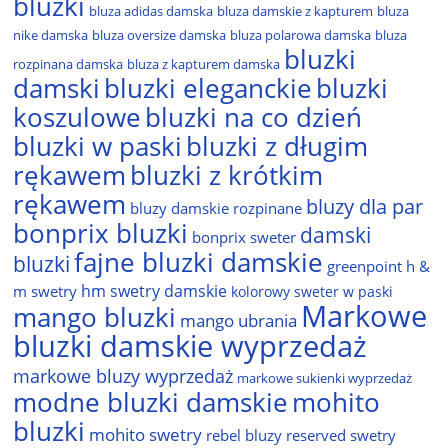
bluzki
bluza adidas damska
bluza damskie z kapturem
bluza
nike damska
bluza oversize damska
bluza polarowa damska
bluza
bluzki
rozpinana damska
bluza z kapturem damska
damski
bluzki eleganckie
bluzki
bluzki na co dzień
koszulowe
bluzki w paski
bluzki z długim
rękawem
bluzki z krótkim
rękawem
bluzy dla par
bluzy damskie rozpinane
bonprix bluzki
damski
bonprix sweter
fajne bluzki damskie
bluzki
greenpoint
h &
hm swetry damskie
m swetry
kolorowy sweter w paski
Markowe
mango bluzki
mango ubrania
bluzki damskie wyprzedaż
markowe bluzy wyprzedaż
markowe sukienki wyprzedaż
modne bluzki damskie
mohito
bluzki
mohito swetry
rebel bluzy
reserved swetry