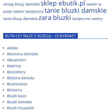
sklep ebutik.pl
sinsay bluzy damskie
sweter w
tanie bluzki damskie
paski
sweter świąteczny
zara bluzki
tanie bluzy damskie
świąteczne swetry
BUTIK CZY SKLEP Z ODZIEŻĄ – CO BYBRAĆ?
adidas
Akcesoria damskie
Aktualności
Baleriny
Bestsellery
Bielizna damska
Biustonosze
Biżuteria
Bluzki basic
Bluzki damskie
Bluzki hiszpanki