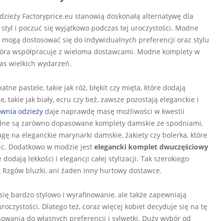
zieży Factoryprice.eu stanowią doskonałą alternatywę dla
styl i poczuć się wyjątkowo podczas tej uroczystości. Modne
re mogą dostosować się do indywidualnych preferencji oraz stylu
 która współpracuje z wieloma dostawcami. Modne komplety w
zas wielkich wydarzeń.
e pastele, takie jak róż, błękit czy mięta, które dodają
ie, takie jak biały, ecru czy beż, zawsze pozostają eleganckie i
ownia odzieży
daje naprawdę masę możliwości w kwestii
modne są zarówno dopasowane komplety damskie ze spodniami,
agę na eleganckie marynarki damskie, żakiety czy bolerka, które
ic. Dodatkowo w modzie jest
elegancki komplet dwuczęściowy
ają lekkości i elegancji całej stylizacji. Tak szerokiego
Rzgów bluzki, ani żaden inny hurtowy dostawce.
się bardzo stylowo i wyrafinowanie, ale także zapewniają
oczystości. Dlatego też, coraz więcej kobiet decyduje się na tę
sowania do własnych preferencji i sylwetki. Duży wybór od