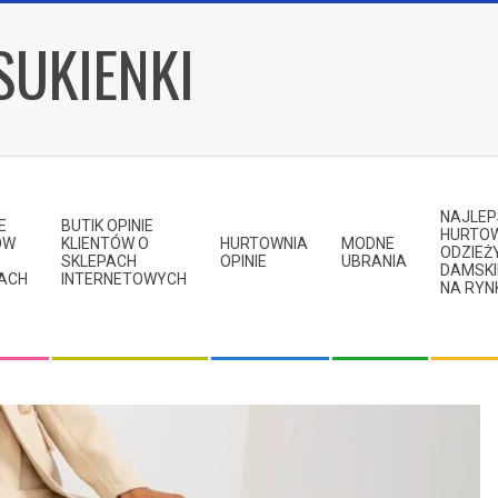
SUKIENKI
NAJLE
E
BUTIK OPINIE
HURTO
ÓW
KLIENTÓW O
HURTOWNIA
MODNE
ODZIEŻ
SKLEPACH
OPINIE
UBRANIA
DAMSKI
KACH
INTERNETOWYCH
NA RYN