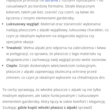
najlepsze promocje na
ubrania
z różnymi stylizacjami – od
casualowych po bardziej formalne. Dzięki klasycznym
kolorom, takim jak beż, szarość czy czerń, są łatwe do
łączenia z innymi elementami garderoby.
Luksusowy wygląd
: Materiał oraz staranność wykonania
nadają płaszczom z alpaki wyjątkowy, luksusowy charakter, co
czyni je idealnym wyborem na eleganckie wyjścia czy
specjalne okazje.
Trwałość
: Wełna alpaki jest odporna na zabrudzenia i łatwa
w pielęgnacji, co sprawia, że płaszcze z tego materiału są
długowieczne i zachowują swój wygląd przez wiele sezonów.
Ciepło
: Dzięki doskonałym właściwościom izolacyjnym,
płaszcze z alpaki zapewniają skuteczną ochronę przed
zimnem, co czyni je idealnym wyborem na chłodniejsze dni.
Te cechy sprawiają, że włoskie płaszcze z alpaki są nie tylko
modnym wyborem, ale także funkcjonalnym i luksusowym
elementem garderoby, który łączy w sobie komfort i elegancję.
Szukając
gdzie kupić włoski płaszcz z alpaki
sprawdź