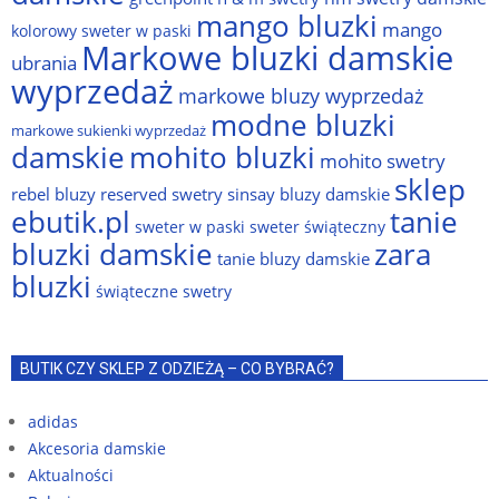
mango bluzki
mango
kolorowy sweter w paski
Markowe bluzki damskie
ubrania
wyprzedaż
markowe bluzy wyprzedaż
modne bluzki
markowe sukienki wyprzedaż
damskie
mohito bluzki
mohito swetry
sklep
rebel bluzy
reserved swetry
sinsay bluzy damskie
ebutik.pl
tanie
sweter w paski
sweter świąteczny
bluzki damskie
zara
tanie bluzy damskie
bluzki
świąteczne swetry
BUTIK CZY SKLEP Z ODZIEŻĄ – CO BYBRAĆ?
adidas
Akcesoria damskie
Aktualności