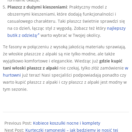
Płaszcz z dużymi kieszeniami
: Praktyczny model z
obszernymi kieszeniami, które dodają funkcjonalności i
casualowego charakteru. Taki płaszcz świetnie sprawdzi się
na co dzień, łącząc styl z wygodą. Zobacz też który
najlepszy
butik z odzieżą
warto wybrać w Twojej okolicy.
Te fasony w połączeniu z wysoką jakością materiału sprawiają,
że włoskie płaszcze z alpaki są nie tylko modne, ale także
wyjątkowo komfortowe i eleganckie. Wiedząc już
gdzie kupić
tani włoski płaszcz z alpaki
nie czekaj, tylko złóż zamówienie
w
hurtowni
już teraz! Nasi specjaliści podpowiadają ponadto czy
warto kupić płaszcz z alpaki i czy płaszcz z alpaki jest modny w
tym sezonie.
2024-
09-
Previous Post:
Kobiece koszulki nocne i komplety
21
Next Post:
Kurteczki ramoneski – jak będziemy je nosić tej