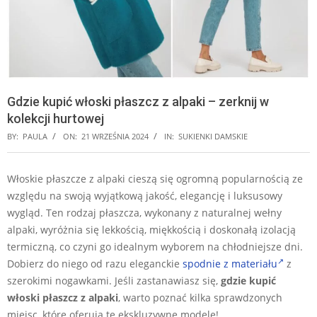
Gdzie kupić włoski płaszcz z alpaki – zerknij w
kolekcji hurtowej
BY:
PAULA
ON:
21 WRZEŚNIA 2024
IN:
SUKIENKI DAMSKIE
Włoskie płaszcze z alpaki cieszą się ogromną popularnością ze
względu na swoją wyjątkową jakość, elegancję i luksusowy
wygląd. Ten rodzaj płaszcza, wykonany z naturalnej wełny
alpaki, wyróżnia się lekkością, miękkością i doskonałą izolacją
termiczną, co czyni go idealnym wyborem na chłodniejsze dni.
Dobierz do niego od razu eleganckie
spodnie z materiału
z
szerokimi nogawkami. Jeśli zastanawiasz się,
gdzie kupić
włoski płaszcz z alpaki
, warto poznać kilka sprawdzonych
miejsc, które oferują te ekskluzywne modele!