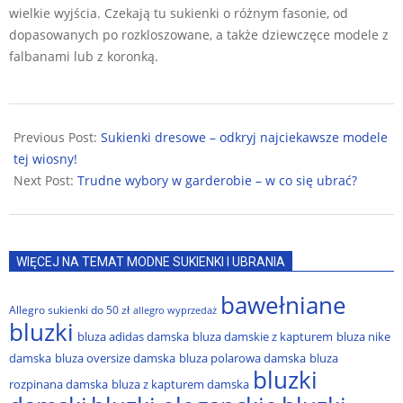
wielkie wyjścia. Czekają tu sukienki o różnym fasonie, od
dopasowanych po rozkloszowane, a także dziewczęce modele z
falbanami lub z koronką.
2026-
02-
Previous Post:
Sukienki dresowe – odkryj najciekawsze modele
04
tej wiosny!
Next Post:
Trudne wybory w garderobie – w co się ubrać?
WIĘCEJ NA TEMAT MODNE SUKIENKI I UBRANIA
bawełniane
Allegro sukienki do 50 zł
allegro wyprzedaż
bluzki
bluza adidas damska
bluza damskie z kapturem
bluza nike
damska
bluza oversize damska
bluza polarowa damska
bluza
bluzki
rozpinana damska
bluza z kapturem damska