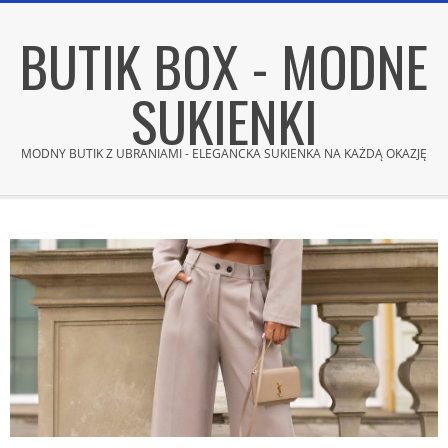
Skip
BUTIK BOX - MODNE
to
content
SUKIENKI
MODNY BUTIK Z UBRANIAMI - ELEGANCKA SUKIENKA NA KAŻDĄ OKAZJĘ
Secondary
Navigation
Menu