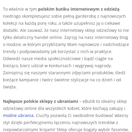
To właśnie w tym
polskim butiku internetowym z odzieżą
niedrogo skompletujesz sobie pełną garderobę z najnowszych
kolekcji na każdą porę roku, a także uzupełnisz ją o ciekawe
dodatki. Ale zauważ, że nasz internetowy sklep odzieżowy to nie
tylko detaliczny handel online. Zajrzyj na nasz internetowy blog
o modzie, w którym przybliżamy Wam najnowsze i nadchodzące
trendy i podpowiadamy jak korzystać z nich w praktyce.
Odwiedź nasze media społecznościowe i bądź ciągle na
bieżąco, bierz udział w konkursach i wygrywaj nagrody.
Zainspiruj się naszymi starannymi zdjęciami produktów, śledź
bieżące kampanie i twórz świetne stylizacje na co dzień i od
święta.
Najlepsze polskie sklepy z ubraniami
– eButik to idealny sklep
odzieżowy online dla wszystkich kobiet, które kochają zakupy i
modne ubrania
. Ciuchy pozwolą Ci swobodnie budować własny
styl dzięki perfekcyjnemu łączeniu najnowszych trendów z
niepowtarzalnymi krojami! Sklep oferuje bogaty wybór fasonów,