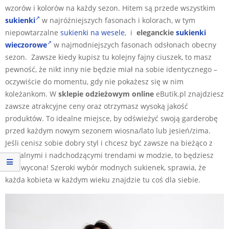
wzorów i kolorów na każdy sezon. Hitem są przede wszystkim
sukienki
w najróżniejszych fasonach i kolorach, w tym
niepowtarzalne
sukienki na wesele
, i
eleganckie
sukienki
wieczorowe
w najmodniejszych fasonach odsłonach obecny
sezon. Zawsze kiedy kupisz tu kolejny fajny ciuszek, to masz
pewność, że nikt inny nie będzie miał na sobie identycznego –
oczywiście do momentu, gdy nie pokażesz się w nim
koleżankom. W
sklepie odzieżowym online
eButik.pl znajdziesz
zawsze atrakcyjne ceny oraz otrzymasz wysoką jakość
produktów. To idealne miejsce, by odświeżyć swoją garderobę
przed każdym nowym sezonem wiosna/lato lub jesień/zima.
Jeśli cenisz sobie dobry styl i chcesz być zawsze na bieżąco z
aktualnymi i nadchodzącymi trendami w modzie, to będziesz
zachwycona! Szeroki wybór modnych sukienek, sprawia, że
każda kobieta w każdym wieku znajdzie tu coś dla siebie.