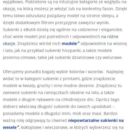
wyjątkowo. Podzielone są na intuicyjne kategorie ze względu na
okazję, na którą możesz je włożyć lub na konkretny fason. Dzięki
temu łatwo odszukasz pożądany model na stronie sklepu, a
dzięki dodatkowym filtrom precyzyjnie zawęzisz wyniki.
Sukienki z eButik dzielą się ogólnie na codzienne i eleganckie,
choć wiele modeli jest pośrednich i odpowiednich
na różne
okazje
. Znajdziesz wśród nich
modele
odpowiednie na wiosnę
i lato, jak na przykład sukienki hiszpanki, a także modele
jesienno-zimowe, takie jak sukienki dzianinowe czy welurowe.
Oferujemy ponadto bogaty wybór kolorów i wzorów. Najlepiej
widać to w kategorii sukienki z printami, gdzie znajdziecie
modele w kwiaty, grochy i inne modne desenie. Znajdziesz tu
zwiewne sukienki na ramiączkach idealne na lato, a także
modele z długim rękawem na chłodniejsze dni. Oprócz tego
dobierz właściwą długość sukienki do swoich upodobań –
posiadamy modele o długości mini, midi oraz maxi. Bardzo
ważną rolę odgrywają tu również
niepowtarzalne sukienki na
wesele
, koktajlowe i wieczorowe, w których wybierzesz się na