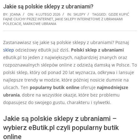
Jakie są polskie sklepy z ubraniami?
BY:
JOANA
ON:
4 LUTEGO 2026
IN:
SKLEPY
TAGGED:
GDZIE KUPIĆ
FAJNE CIUCHY PRZEZ INTERNET
,
JAKIE SKLEPY INTERNETOWE Z UBRANIAMI
POLECACIE
,
MARKOWE UBRANIA
Zastanawiasz się jakie są polskie sklepy z ubraniami? Poznaj
sklep
odzieżowy eButik już dziś.
Polski sklep z ubraniami
eButik.pl to jeden z największych, najbardziej znanych oraz
rozpoznawalnych sklepów online z odzieżą damską w Polsce. To
polski sklep, który od ponad 20 lat wyznacza, odkrywa i lansuje
najlepsze trendy w modzie, które później nosicie dumnie na
ulicach. Ten
popularny butik online
oferuje
najmodniejsze
ubrania
, dobre na wszystkie okazje, które bez problemu
dopasujesz do swojego gustu, charakteru i sylwetki.
Jakie są polskie sklepy z ubraniami –
wybierz eButik.pl czyli popularny butik
online