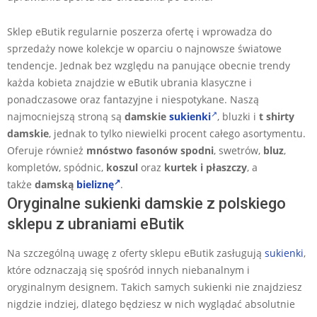
Sklep eButik regularnie poszerza ofertę i wprowadza do
sprzedaży nowe kolekcje w oparciu o najnowsze światowe
tendencje. Jednak bez względu na panujące obecnie trendy
każda kobieta znajdzie w eButik ubrania klasyczne i
ponadczasowe oraz fantazyjne i niespotykane. Naszą
najmocniejszą stroną są
damskie
sukienki
, bluzki i
t shirty
damskie
, jednak to tylko niewielki procent całego asortymentu.
Oferuje również
mnóstwo fasonów spodni
, swetrów,
bluz
,
kompletów, spódnic,
koszul
oraz
kurtek i płaszczy
, a
także
damską
bieliznę
.
Oryginalne sukienki damskie z polskiego
sklepu z ubraniami eButik
Na szczególną uwagę z oferty sklepu eButik zasługują
sukienki
,
które odznaczają się spośród innych niebanalnym i
oryginalnym designem. Takich samych sukienki nie znajdziesz
nigdzie indziej, dlatego będziesz w nich wyglądać absolutnie