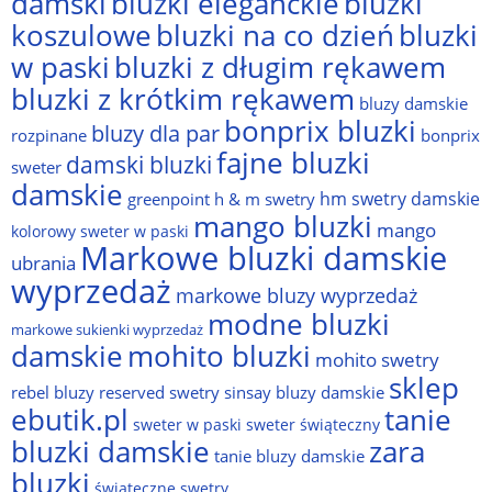
damski
bluzki eleganckie
bluzki
bluzki na co dzień
bluzki
koszulowe
w paski
bluzki z długim rękawem
bluzki z krótkim rękawem
bluzy damskie
bonprix bluzki
bluzy dla par
rozpinane
bonprix
fajne bluzki
damski bluzki
sweter
damskie
hm swetry damskie
greenpoint
h & m swetry
mango bluzki
mango
kolorowy sweter w paski
Markowe bluzki damskie
ubrania
wyprzedaż
markowe bluzy wyprzedaż
modne bluzki
markowe sukienki wyprzedaż
damskie
mohito bluzki
mohito swetry
sklep
rebel bluzy
reserved swetry
sinsay bluzy damskie
ebutik.pl
tanie
sweter w paski
sweter świąteczny
bluzki damskie
zara
tanie bluzy damskie
bluzki
świąteczne swetry