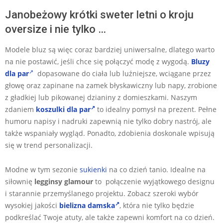
Janobeżowy krótki sweter letni o kroju
oversize i nie tylko …
Modele bluz są więc coraz bardziej uniwersalne, dlatego warto
na nie postawić, jeśli chce się połączyć modę z wygodą.
Bluzy
dla par
dopasowane do ciała lub luźniejsze, wciągane przez
głowę oraz zapinane na zamek błyskawiczny lub napy, zrobione
z gładkiej lub pikowanej dzianiny z domieszkami. Naszym
zdaniem
koszulki dla par
to idealny pomysł na prezent. Pełne
humoru napisy i nadruki zapewnią nie tylko dobry nastrój, ale
także wspaniały wygląd. Ponadto, zdobienia doskonale wpisują
się w trend personalizacji.
Modne w tym sezonie
sukienki
na co dzień tanio. Idealne na
siłownię
legginsy glamour
to połączenie wyjątkowego designu
i starannie przemyślanego projektu. Zobacz szeroki wybór
wysokiej jakości
bielizna damska
, która nie tylko będzie
podkreślać Twoje atuty, ale także zapewni komfort na co dzień.