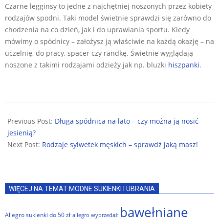
Czarne legginsy to jedne z najchętniej noszonych przez kobiety
rodzajów spodni. Taki model świetnie sprawdzi się zarówno do
chodzenia na co dzień, jak i do uprawiania sportu. Kiedy
mówimy o spódnicy – założysz ją właściwie na każdą okazję – na
uczelnię, do pracy, spacer czy randkę. Świetnie wyglądają
noszone z takimi rodzajami odzieży jak np. bluzki
hiszpanki
.
2025-
11-
Previous Post:
Długa spódnica na lato – czy można ją nosić
16
jesienią?
Next Post:
Rodzaje sylwetek męskich – sprawdź jaką masz!
WIĘCEJ NA TEMAT MODNE SUKIENKI I UBRANIA
bawełniane
Allegro sukienki do 50 zł
allegro wyprzedaż