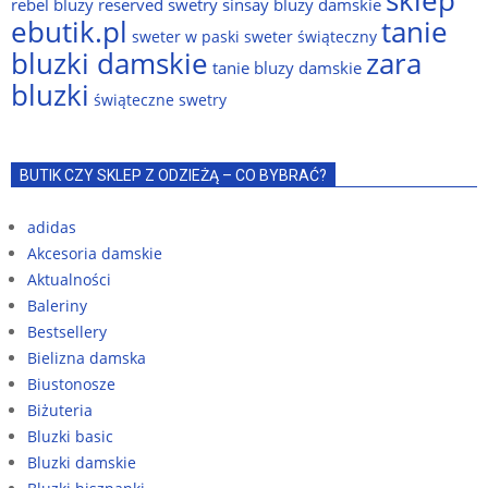
rebel bluzy
reserved swetry
sinsay bluzy damskie
ebutik.pl
tanie
sweter w paski
sweter świąteczny
bluzki damskie
zara
tanie bluzy damskie
bluzki
świąteczne swetry
BUTIK CZY SKLEP Z ODZIEŻĄ – CO BYBRAĆ?
adidas
Akcesoria damskie
Aktualności
Baleriny
Bestsellery
Bielizna damska
Biustonosze
Biżuteria
Bluzki basic
Bluzki damskie