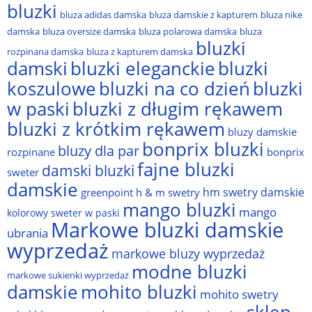
bluzki
bluza adidas damska
bluza damskie z kapturem
bluza nike
damska
bluza oversize damska
bluza polarowa damska
bluza
bluzki
rozpinana damska
bluza z kapturem damska
damski
bluzki eleganckie
bluzki
bluzki na co dzień
bluzki
koszulowe
w paski
bluzki z długim rękawem
bluzki z krótkim rękawem
bluzy damskie
bonprix bluzki
bluzy dla par
rozpinane
bonprix
fajne bluzki
damski bluzki
sweter
damskie
hm swetry damskie
greenpoint
h & m swetry
mango bluzki
mango
kolorowy sweter w paski
Markowe bluzki damskie
ubrania
wyprzedaż
markowe bluzy wyprzedaż
modne bluzki
markowe sukienki wyprzedaż
damskie
mohito bluzki
mohito swetry
sklep