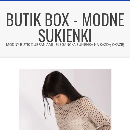
Skip
BUTIK BOX - MODNE
to
content
SUKIENKI
MODNY BUTIK Z UBRANIAMI - ELEGANCKA SUKIENKA NA KAŻDĄ OKAZJĘ
Secondary
Navigation
Menu