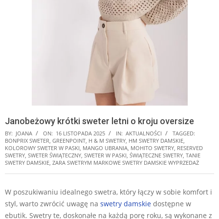
Janobeżowy krótki sweter letni o kroju oversize
BY:
JOANA
ON:
16 LISTOPADA 2025
IN:
AKTUALNOŚCI
TAGGED:
BONPRIX SWETER
,
GREENPOINT
,
H & M SWETRY
,
HM SWETRY DAMSKIE
,
KOLOROWY SWETER W PASKI
,
MANGO UBRANIA
,
MOHITO SWETRY
,
RESERVED
SWETRY
,
SWETER ŚWIĄTECZNY
,
SWETER W PASKI
,
ŚWIĄTECZNE SWETRY
,
TANIE
SWETRY DAMSKIE
,
ZARA SWETRYM MARKOWE SWETRY DAMSKIE WYPRZEDAŻ
W poszukiwaniu idealnego swetra, który łączy w sobie komfort i
styl, warto zwrócić uwagę na
swetry damskie
dostępne w
ebutik. Swetry te, doskonałe na każdą porę roku, są wykonane z