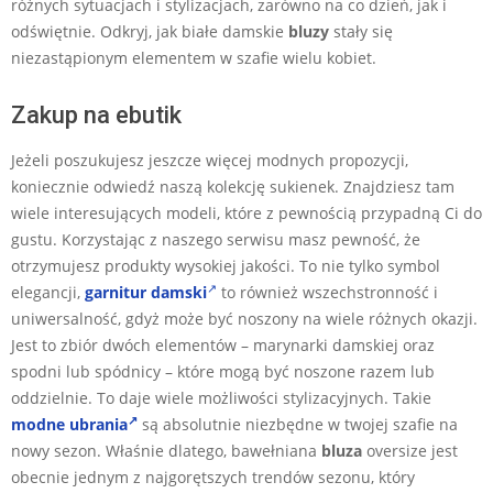
różnych sytuacjach i stylizacjach, zarówno na co dzień, jak i
odświętnie. Odkryj, jak białe damskie
bluzy
stały się
niezastąpionym elementem w szafie wielu kobiet.
Zakup na ebutik
Jeżeli poszukujesz jeszcze więcej modnych propozycji,
koniecznie odwiedź naszą kolekcję sukienek. Znajdziesz tam
wiele interesujących modeli, które z pewnością przypadną Ci do
gustu. Korzystając z naszego serwisu masz pewność, że
otrzymujesz produkty wysokiej jakości. To nie tylko symbol
elegancji,
garnitur damski
to również wszechstronność i
uniwersalność, gdyż może być noszony na wiele różnych okazji.
Jest to zbiór dwóch elementów – marynarki damskiej oraz
spodni lub spódnicy – które mogą być noszone razem lub
oddzielnie. To daje wiele możliwości stylizacyjnych. Takie
modne ubrania
są absolutnie niezbędne w twojej szafie na
nowy sezon. Właśnie dlatego, bawełniana
bluza
oversize jest
obecnie jednym z najgorętszych trendów sezonu, który