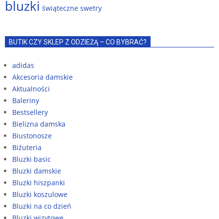
bluzki
świąteczne swetry
BUTIK CZY SKLEP Z ODZIEŻĄ – CO BYBRAĆ?
adidas
Akcesoria damskie
Aktualności
Baleriny
Bestsellery
Bielizna damska
Biustonosze
Biżuteria
Bluzki basic
Bluzki damskie
Bluzki hiszpanki
Bluzki koszulowe
Bluzki na co dzień
Bluzki wizytowe