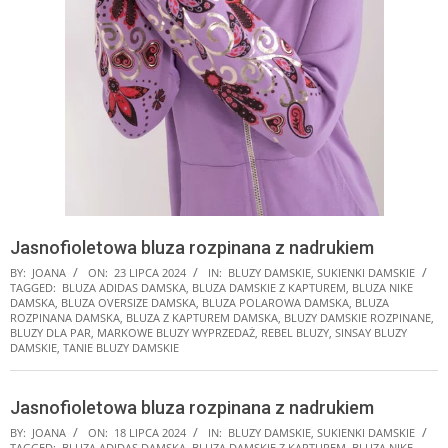
Jasnofioletowa bluza rozpinana z nadrukiem
BY:
JOANA
ON:
23 LIPCA 2024
IN:
BLUZY DAMSKIE
,
SUKIENKI DAMSKIE
TAGGED:
BLUZA ADIDAS DAMSKA
,
BLUZA DAMSKIE Z KAPTUREM
,
BLUZA NIKE
DAMSKA
,
BLUZA OVERSIZE DAMSKA
,
BLUZA POLAROWA DAMSKA
,
BLUZA
ROZPINANA DAMSKA
,
BLUZA Z KAPTUREM DAMSKA
,
BLUZY DAMSKIE ROZPINANE
,
BLUZY DLA PAR
,
MARKOWE BLUZY WYPRZEDAŻ
,
REBEL BLUZY
,
SINSAY BLUZY
DAMSKIE
,
TANIE BLUZY DAMSKIE
Jasnofioletowa bluza rozpinana z nadrukiem
BY:
JOANA
ON:
18 LIPCA 2024
IN:
BLUZY DAMSKIE
,
SUKIENKI DAMSKIE
TAGGED:
BLUZA ADIDAS DAMSKA
,
BLUZA DAMSKIE Z KAPTUREM
,
BLUZA NIKE