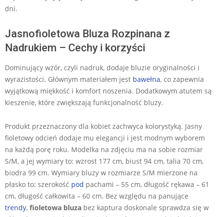
dni.
Jasnofioletowa Bluza Rozpinana z
Nadrukiem – Cechy i korzyści
Dominujący wzór, czyli nadruk, dodaje bluzie oryginalności i
wyrazistości. Głównym materiałem jest
bawełna
, co zapewnia
wyjątkową miękkość i komfort noszenia. Dodatkowym atutem są
kieszenie, które zwiększają funkcjonalność bluzy.
Produkt przeznaczony dla kobiet zachwyca kolorystyką. Jasny
fioletowy odcień dodaje mu elegancji i jest modnym wyborem
na każdą porę roku. Modelka na zdjęciu ma na sobie rozmiar
S/M, a jej wymiary to: wzrost 177 cm, biust 94 cm, talia 70 cm,
biodra 99 cm. Wymiary bluzy w rozmiarze S/M mierzone na
płasko to: szerokość
pod
pachami – 55 cm, długość rękawa – 61
cm, długość całkowita – 60 cm. Bez względu na panujące
trendy
,
fioletowa bluza
bez kaptura doskonale sprawdza się w