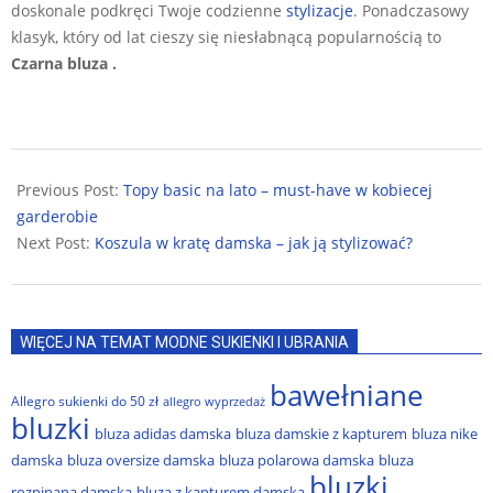
doskonale podkręci Twoje codzienne
stylizacje
. Ponadczasowy
klasyk, który od lat cieszy się niesłabnącą popularnością to
Czarna bluza .
2024-
06-
Previous Post:
Topy basic na lato – must-have w kobiecej
06
garderobie
Next Post:
Koszula w kratę damska – jak ją stylizować?
WIĘCEJ NA TEMAT MODNE SUKIENKI I UBRANIA
bawełniane
Allegro sukienki do 50 zł
allegro wyprzedaż
bluzki
bluza adidas damska
bluza damskie z kapturem
bluza nike
damska
bluza oversize damska
bluza polarowa damska
bluza
bluzki
rozpinana damska
bluza z kapturem damska