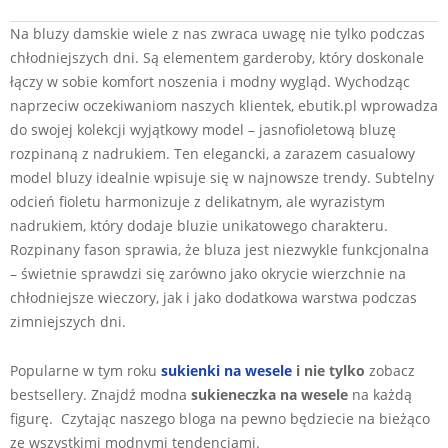
2024-
Na bluzy damskie wiele z nas zwraca uwagę nie tylko podczas
07-
chłodniejszych dni. Są elementem garderoby, który doskonale
23
łączy w sobie komfort noszenia i modny wygląd. Wychodząc
naprzeciw oczekiwaniom naszych klientek, ebutik.pl wprowadza
do swojej kolekcji wyjątkowy model – jasnofioletową bluzę
rozpinaną z nadrukiem. Ten elegancki, a zarazem casualowy
model bluzy idealnie wpisuje się w najnowsze trendy. Subtelny
odcień fioletu harmonizuje z delikatnym, ale wyrazistym
nadrukiem, który dodaje bluzie unikatowego charakteru.
Rozpinany fason sprawia, że bluza jest niezwykle funkcjonalna
– świetnie sprawdzi się zarówno jako okrycie wierzchnie na
chłodniejsze wieczory, jak i jako dodatkowa warstwa podczas
zimniejszych dni.
Popularne w tym roku
sukienki na wesele
i nie tylko
zobacz
bestsellery. Znajdź modna
sukieneczka na wesele
na każdą
figurę. Czytając naszego bloga na pewno będziecie na bieżąco
ze wszystkimi modnymi tendencjami.