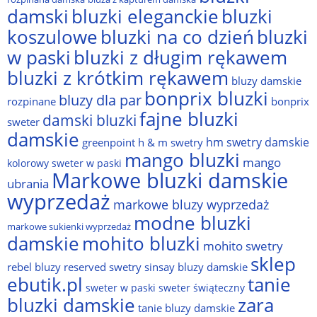
damski
bluzki eleganckie
bluzki
bluzki na co dzień
bluzki
koszulowe
w paski
bluzki z długim rękawem
bluzki z krótkim rękawem
bluzy damskie
bonprix bluzki
bluzy dla par
rozpinane
bonprix
fajne bluzki
damski bluzki
sweter
damskie
hm swetry damskie
greenpoint
h & m swetry
mango bluzki
mango
kolorowy sweter w paski
Markowe bluzki damskie
ubrania
wyprzedaż
markowe bluzy wyprzedaż
modne bluzki
markowe sukienki wyprzedaż
damskie
mohito bluzki
mohito swetry
sklep
rebel bluzy
reserved swetry
sinsay bluzy damskie
ebutik.pl
tanie
sweter w paski
sweter świąteczny
bluzki damskie
zara
tanie bluzy damskie