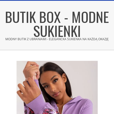
Skip
BUTIK BOX - MODNE
to
content
SUKIENKI
MODNY BUTIK Z UBRANIAMI - ELEGANCKA SUKIENKA NA KAŻDĄ OKAZJĘ
Secondary
Navigation
Menu