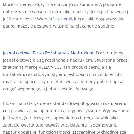
które możemy założyć na chrzciny czy komunię. A jak same
dobrze wiecie wiosną i latem takich uroczystości jest najwięcej.
Jeśli znudziły się Wam już
sukienki
, które zakładają wszystkie
panie, możecie postawić właśnie na eleganckie spodnie.
2024-
Jasnofioletowa Bluza Rozpinana z Nadrukiem
. Prezentujemy
07-
jasnofioletową bluzę rozpinaną z nadrukiem. Stworzona przez
18
znakomitą markę RELEVANCE, ten produkt cechuje się
unikalnym, casualowym stylem. Jest idealny na co dzień, do
miasta, na spacer czy na letnie wieczory, kiedy potrzebujesz
czegoś wygodnego, a jednocześnie stylowego.
Bluza charakteryzuje się standardową długością i rozmiarem,
co sprawia, że pasuje do różnych typów sylwetek. Wyposażona
jest w długie rękawy, co zapewnienia ciepło, a suwak jako
zapięcie gwarantuje łatwość w zakładaniu i zdejmowaniu.
Kaptur dodaje jej funkcjonalności, szczególnie w chłodniejsze