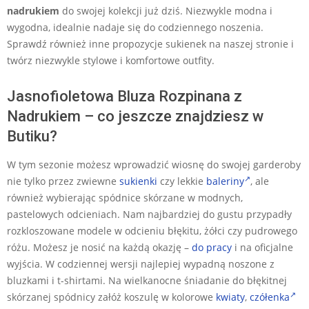
nadrukiem
do swojej kolekcji już dziś. Niezwykle modna i
wygodna, idealnie nadaje się do codziennego noszenia.
Sprawdź również inne propozycje sukienek na naszej stronie i
twórz niezwykle stylowe i komfortowe outfity.
Jasnofioletowa Bluza Rozpinana z
Nadrukiem – co jeszcze znajdziesz w
Butiku?
W tym sezonie możesz wprowadzić wiosnę do swojej garderoby
nie tylko przez zwiewne
sukienki
czy lekkie
baleriny
, ale
również wybierając spódnice skórzane w modnych,
pastelowych odcieniach. Nam najbardziej do gustu przypadły
rozkloszowane modele w odcieniu błękitu, żółci czy pudrowego
różu. Możesz je nosić na każdą okazję –
do pracy
i na oficjalne
wyjścia. W codziennej wersji najlepiej wypadną noszone z
bluzkami i t-shirtami. Na wielkanocne śniadanie do błękitnej
skórzanej spódnicy załóż koszulę w kolorowe
kwiaty
,
czółenka