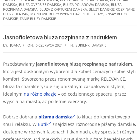
DAMSKA
,
BLUZA OVERSIZE DAMSKA
,
BLUZA POLAROWA DAMSKA
,
BLUZA
ROZPINANA DAMSKA
,
BLUZA Z KAPTUREM DAMSKA
,
BLUZY DAMSKIE ROZPINANE
,
BLUZY DLA PAR
,
MARKOWE BLUZY WYPRZEDAŻ
,
REBEL BLUZY
,
SINSAY BLUZY
DAMSKIE
,
TANIE BLUZY DAMSKIE
Jasnofioletowa bluza rozpinana z nadrukiem
BY:
JOANA
ON:
6 CZERWCA 2024
IN:
SUKIENKI DAMSKIE
Przedstawiamy
jasnofioletową bluzę rozpinaną z nadrukiem
,
która jest doskonałym wyborem dla kobiet ceniących sobie styl i
komfort. Stworzona przez renomowaną markę RELEVANCE,
bluza ta charakteryzuje się unikalnym casualowym stylem,
idealnym
na różne okazje
– od codziennego spaceru, przez
wyjścia na miasto, aż po letnie wieczory.
Dobrze dobrana
piżama damska
to klucz do komfortowego
snu i relaksu. W
Butik
znajdziesz różnorodne piżamy damskie,
dostępne w różnych fasonach i tkaninach, aby sprostać różnym
preferencjom. Od miękkich i przytulnych piżam bawełnianych,