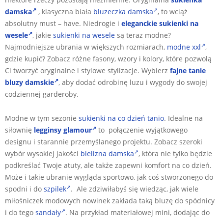
damska
, klasyczna biała
bluzeczka damska
, to wciąż
absolutny must – have. Niedrogie i
eleganckie sukienki na
wesele
, j
akie
sukienki na wesele
są teraz modne?
Najmodniejsze ubrania w większych rozmiarach,
modne xxl
,
gdzie kupić? Zobacz różne fasony, wzory i kolory, które pozwolą
Ci tworzyć oryginalne i stylowe stylizacje. Wybierz
fajne tanie
bluzy damskie
, aby dodać odrobinę luzu i wygody do swojej
codziennej garderoby.
Modne w tym sezonie
sukienki na co dzień tanio
. Idealne na
siłownię
legginsy glamour
to połączenie wyjątkowego
designu i starannie przemyślanego projektu. Zobacz szeroki
wybór wysokiej jakości
bielizna damska
, która nie tylko będzie
podkreślać Twoje atuty, ale także zapewni komfort na co dzień.
Może i takie ubranie wygląda sportowo, jak coś stworzonego do
spodni i do
szpilek
. Ale zdziwiłabyś się wiedząc, jak wiele
miłośniczek modowych nowinek zakłada taką bluzę do spódnicy
i do tego
sandały
. Na przykład materiałowej mini, dodając do