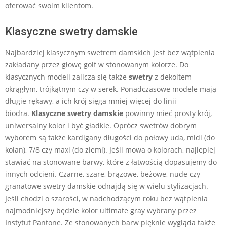
oferować swoim klientom.
Klasyczne swetry damskie
Najbardziej klasycznym swetrem damskich jest bez wątpienia
zakładany przez głowę golf w stonowanym kolorze. Do
klasycznych modeli zalicza się także
swetry
z dekoltem
okrągłym, trójkątnym czy w serek. Ponadczasowe modele mają
długie rękawy, a ich krój sięga mniej więcej do linii
biodra.
Klasyczne swetry damskie
powinny mieć prosty krój,
uniwersalny kolor i być gładkie. Oprócz swetrów dobrym
wyborem są także kardigany długości do połowy uda, midi (do
kolan), 7/8 czy maxi (do ziemi). Jeśli mowa o kolorach, najlepiej
stawiać na stonowane barwy, które z łatwością dopasujemy do
innych odcieni. Czarne, szare, brązowe, beżowe, nude czy
granatowe swetry damskie odnajdą się w wielu stylizacjach.
Jeśli chodzi o szarości, w nadchodzącym roku bez wątpienia
najmodniejszy będzie kolor ultimate gray wybrany przez
Instytut Pantone. Ze stonowanych barw pięknie wygląda także