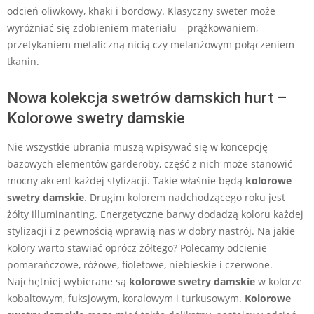
odcień oliwkowy, khaki i bordowy. Klasyczny sweter może
wyróżniać się zdobieniem materiału – prążkowaniem,
przetykaniem metaliczną nicią czy melanżowym połączeniem
tkanin.
Nowa kolekcja swetrów damskich hurt –
Kolorowe swetry damskie
Nie wszystkie ubrania muszą wpisywać się w koncepcję
bazowych elementów garderoby, część z nich może stanowić
mocny akcent każdej stylizacji. Takie właśnie będą
kolorowe
swetry damskie
. Drugim kolorem nadchodzącego roku jest
żółty illuminanting. Energetyczne barwy dodadzą koloru każdej
stylizacji i z pewnością wprawią nas w dobry nastrój. Na jakie
kolory warto stawiać oprócz żółtego? Polecamy odcienie
pomarańczowe, różowe, fioletowe, niebieskie i czerwone.
Najchętniej wybierane są
kolorowe swetry damskie
w kolorze
kobaltowym, fuksjowym, koralowym i turkusowym.
Kolorowe