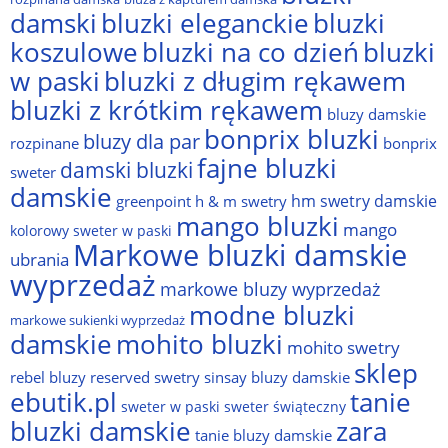
damski
bluzki eleganckie
bluzki
bluzki na co dzień
bluzki
koszulowe
w paski
bluzki z długim rękawem
bluzki z krótkim rękawem
bluzy damskie
bonprix bluzki
bluzy dla par
rozpinane
bonprix
fajne bluzki
damski bluzki
sweter
damskie
hm swetry damskie
greenpoint
h & m swetry
mango bluzki
mango
kolorowy sweter w paski
Markowe bluzki damskie
ubrania
wyprzedaż
markowe bluzy wyprzedaż
modne bluzki
markowe sukienki wyprzedaż
damskie
mohito bluzki
mohito swetry
sklep
rebel bluzy
reserved swetry
sinsay bluzy damskie
ebutik.pl
tanie
sweter w paski
sweter świąteczny
bluzki damskie
zara
tanie bluzy damskie