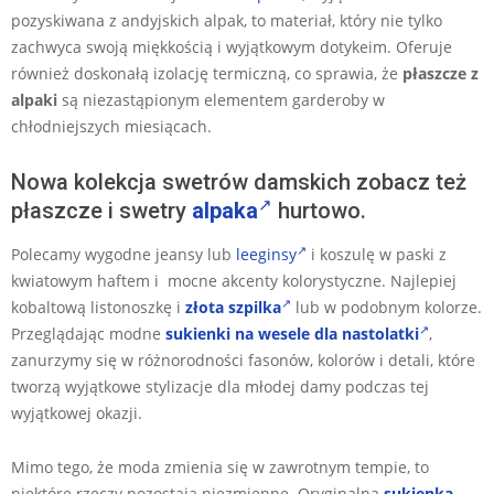
pozyskiwana z andyjskich alpak, to materiał, który nie tylko
zachwyca swoją miękkością i wyjątkowym dotykeim. Oferuje
również doskonałą izolację termiczną, co sprawia, że
płaszcze z
alpaki
są niezastąpionym elementem garderoby w
chłodniejszych miesiącach.
Nowa kolekcja swetrów damskich zobacz też
płaszcze i swetry
alpaka
hurtowo.
Polecamy wygodne jeansy lub
leeginsy
i koszulę w paski z
kwiatowym haftem i mocne akcenty kolorystyczne. Najlepiej
kobaltową listonoszkę i
złota szpilka
lub w podobnym kolorze.
Przeglądając modne
sukienki na wesele dla nastolatki
,
zanurzymy się w różnorodności fasonów, kolorów i detali, które
tworzą wyjątkowe stylizacje dla młodej damy podczas tej
wyjątkowej okazji.
Mimo tego, że moda zmienia się w zawrotnym tempie, to
niektóre rzeczy pozostają niezmienne. Oryginalna
sukienka