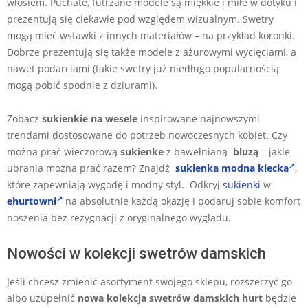
włosiem. Puchate, futrzane modele są miękkie i miłe w dotyku i
prezentują się ciekawie pod względem wizualnym. Swetry
mogą mieć wstawki z innych materiałów – na przykład koronki.
Dobrze prezentują się także modele z ażurowymi wycięciami, a
nawet podarciami (takie swetry już niedługo popularnością
mogą pobić spodnie z dziurami).
Zobacz
sukienkie na wesele
inspirowane najnowszymi
trendami dostosowane do potrzeb nowoczesnych kobiet. Czy
można prać wieczorową
sukienke
z bawełnianą
bluzą
– jakie
ubrania można prać razem? Znajdź
sukienka modna kiecka
,
które zapewniają wygodę i modny styl. Odkryj
sukienki
w
ehurtowni
na absolutnie każdą okazję i podaruj sobie komfort
noszenia bez rezygnacji z oryginalnego wyglądu.
Nowości w kolekcji swetrów damskich
Jeśli chcesz zmienić asortyment swojego sklepu, rozszerzyć go
albo uzupełnić
nowa kolekcja swetrów damskich hurt
będzie