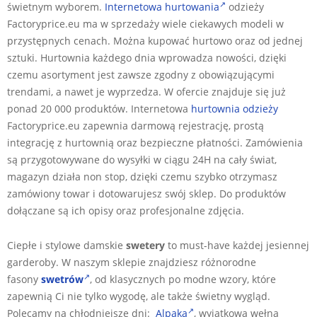
świetnym wyborem.
Internetowa hurtowania
odzieży
Factoryprice.eu ma w sprzedaży wiele ciekawych modeli w
przystępnych cenach. Można kupować hurtowo oraz od jednej
sztuki. Hurtownia każdego dnia wprowadza nowości, dzięki
czemu asortyment jest zawsze zgodny z obowiązującymi
trendami, a nawet je wyprzedza. W ofercie znajduje się już
ponad 20 000 produktów. Internetowa
hurtownia odzieży
Factoryprice.eu zapewnia darmową rejestrację, prostą
integrację z hurtownią oraz bezpieczne płatności. Zamówienia
są przygotowywane do wysyłki w ciągu 24H na cały świat,
magazyn działa non stop, dzięki czemu szybko otrzymasz
zamówiony towar i dotowarujesz swój sklep. Do produktów
dołączane są ich opisy oraz profesjonalne zdjęcia.
Ciepłe i stylowe damskie
swetery
to must-have każdej jesiennej
garderoby. W naszym sklepie znajdziesz różnorodne
fasony
swetrów
, od klasycznych po modne wzory, które
zapewnią Ci nie tylko wygodę, ale także świetny wygląd.
Polecamy na chłodniejsze dni:
Alpaka
, wyjątkowa wełna