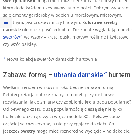
swetry damskie
mogą mieć także delikatny, pastelowy odcień,
który doda każdemu zestawowi subtelności. Dobrym wyborem
są elementy garderoby w odcieniu morelowym, miętowym,
błękitnym, jasnoróżowym czy liliowym. K
olorowe swetry
damskie
nie muszą być jednolite. Doskonale wyglądają modele
swetrów
we wzory – kratę, paski, motywy roślinne i kwiatowe
czy wzór paisley.
Nowa kolekcja swetrów damskich hurtownia
Zabawa formą –
ubrania damskie
hurtem
Wielkim trendem w nowym roku będzie zabawa formą.
Reinterpretacja dobrze znanych modeli przynosi nowe
rozwiązania. Jakie zmiany czy zdobienia kroju będą popularne?
Od pewnego czasu dużą popularnością cieszą się nie tylko
bufki, ale duże rękawy, a wręcz modele XXL. Rękawy coraz
częściej są rozszerzane, a nie przylegające do ciała. Co
jeszcze?
Swetry
mogą mieć różnorodne wycięcia – na dekolcie,