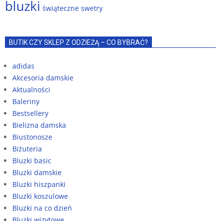
bluzki
świąteczne swetry
BUTIK CZY SKLEP Z ODZIEŻĄ – CO BYBRAĆ?
adidas
Akcesoria damskie
Aktualności
Baleriny
Bestsellery
Bielizna damska
Biustonosze
Biżuteria
Bluzki basic
Bluzki damskie
Bluzki hiszpanki
Bluzki koszulowe
Bluzki na co dzień
Bluzki wizytowe