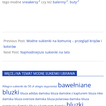
tego modne
sneakersy
czy też
baleriny
.
buty
2024-
03-
Previous Post:
Modne sukienki na komunię – przegląd krojów i
21
kolorów
Next Post:
Najmodniejsze sukienki na lato
WIĘCEJ NA TEMAT MODNE SUKIENKI I UBRANIA
bawełniane
Allegro sukienki do 50 zł
allegro wyprzedaż
bluzki
bluza adidas damska
bluza damskie z kapturem
bluza nike
damska
bluza oversize damska
bluza polarowa damska
bluza
bluzki
rozpinana damska
bluza z kapturem damska