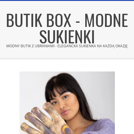
Skip
BUTIK BOX - MODNE
to
content
SUKIENKI
MODNY BUTIK Z UBRANIAMI - ELEGANCKA SUKIENKA NA KAŻDĄ OKAZJĘ
Secondary
Navigation
Menu