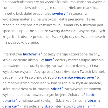
po bokach ubrania czy na wysokości talii. Popularne są wycięcia
cut out shoulders odsłaniające ramiona. Niektóre marki idą
nawet o krok dalej proponując
swetery
ze znacznym
wycięciem materiału na wysokości klatki piersiowej. Takie
modele należy nosić z koszulkami, bluzkami czy t-shirtami pod
spodem. Popularne są także
swetry damskie
o asymetrycznych
krojach – krótsze z przodu, dłuższe z tyłu czy dłuższe po bokach
niż po środku ubrania.
Internetowa
hurtownia
odzieży oferuje różnorodne fasony,
kroje i odcienie ubrań. W
hurt
odzieży możesz kupić ubrania
odpowiednie na każdą okazję, zarówno na co dzień, jak i na
wyjątkowe wyjścia. Aby sprostać oczekiwaniom Twoich klientek
uzupełnij ofertę swojego sklepu o
sukienko wieczorowe
w
najmodniejszych modelach w tym sezonie. Wszystkie modele,
które znajdziesz w hurtownia
odzież
zachwycają starannym
wykonaniem oraz nowoczesnym krojem. Zobacz też
basics
ubrania
, z najnowszej kolekcji. Gdzie kupić modne
ubrania
damskie
– jaki polecany
sklep
internetowy
z ubraniami
?