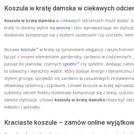
Koszula w kratę damska w ciekawych odcie
Koszula w kratę damska
w ciekawych odcieniach może dodać świ
kratę to idealny wybór
na wiosnę
i lato, wprowadzając do stylizac
doskonale komponuje się z białymi spodniami czy szortami, tworz
Beżowe
koszule
w kratę są synonimem elegancji i wszechstronn
łączyć z innymi elementami garderoby, zarówno w codziennych, ja
pasuje do jeansów, czarnych
spodni
czy spódnic, dodając całoś
to odważny i wyrazisty wybór, który dodaje energii i dynamizmu k
stylem grunge, sprawdzi się zarówno w casualowych zestawieniac
ołówkową spódnicą i szpilkami. Liliowe koszule w kratę wprowad
subtelny odcień fioletu doskonale komponuje się z bielą, szaroś
świeże stylizacje. Liliowa
koszula w kratę damska
może być ideal
lekkości i wdzięku.
Kraciaste koszule – zamów online wyjątko