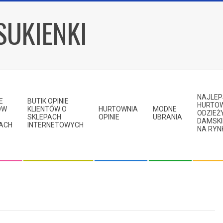
SUKIENKI
NAJLE
E
BUTIK OPINIE
HURTO
ÓW
KLIENTÓW O
HURTOWNIA
MODNE
ODZIEŻ
SKLEPACH
OPINIE
UBRANIA
DAMSKI
KACH
INTERNETOWYCH
NA RYN