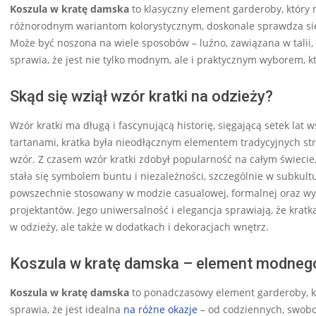
Koszula w kratę damska
to klasyczny element garderoby, który 
różnorodnym wariantom kolorystycznym, doskonale sprawdza się 
Może być noszona na wiele sposobów – luźno, zawiązana w talii,
sprawia, że jest nie tylko modnym, ale i praktycznym wyborem, kt
Skąd się wziął wzór kratki na odzieży?
Wzór kratki ma długą i fascynującą historię, sięgającą setek lat
tartanami, kratka była nieodłącznym elementem tradycyjnych str
wzór. Z czasem wzór kratki zdobył popularność na całym świecie,
stała się symbolem buntu i niezależności, szczególnie w subkul
powszechnie stosowany w modzie casualowej, formalnej oraz wyso
projektantów. Jego uniwersalność i elegancja sprawiają, że krat
w odzieży, ale także w dodatkach i dekoracjach wnętrz.
Koszula w kratę damska – element modneg
Koszula w kratę damska
to ponadczasowy element garderoby, kt
sprawia, że jest idealna
na różne okazje
– od codziennych, swobod