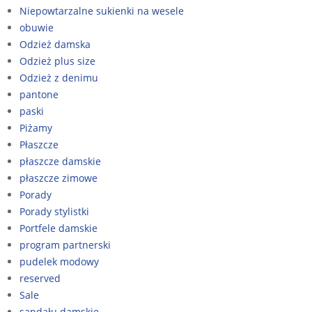
Niepowtarzalne sukienki na wesele
obuwie
Odzież damska
Odzież plus size
Odzież z denimu
pantone
paski
Piżamy
Płaszcze
płaszcze damskie
płaszcze zimowe
Porady
Porady stylistki
Portfele damskie
program partnerski
pudelek modowy
reserved
Sale
sandału damskie