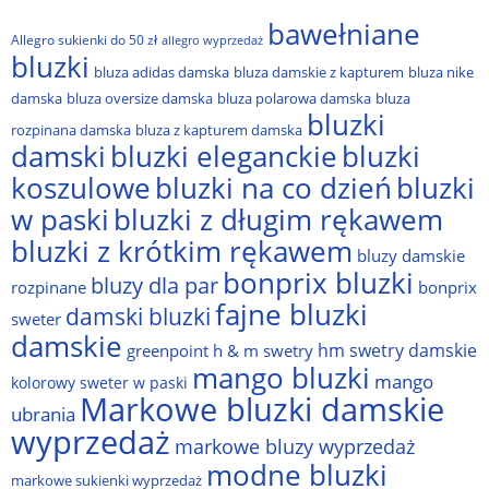
bawełniane
Allegro sukienki do 50 zł
allegro wyprzedaż
bluzki
bluza adidas damska
bluza damskie z kapturem
bluza nike
damska
bluza oversize damska
bluza polarowa damska
bluza
bluzki
rozpinana damska
bluza z kapturem damska
damski
bluzki eleganckie
bluzki
bluzki na co dzień
bluzki
koszulowe
w paski
bluzki z długim rękawem
bluzki z krótkim rękawem
bluzy damskie
bonprix bluzki
bluzy dla par
rozpinane
bonprix
fajne bluzki
damski bluzki
sweter
damskie
hm swetry damskie
greenpoint
h & m swetry
mango bluzki
mango
kolorowy sweter w paski
Markowe bluzki damskie
ubrania
wyprzedaż
markowe bluzy wyprzedaż
modne bluzki
markowe sukienki wyprzedaż