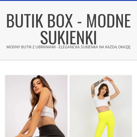
Skip
BUTIK BOX - MODNE
to
content
SUKIENKI
MODNY BUTIK Z UBRANIAMI - ELEGANCKA SUKIENKA NA KAŻDĄ OKAZJĘ
Secondary
Navigation
Menu