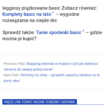
legginsy prążkowane basic Zobacz również:
Komplety basic na lato
– wygodne
rozwiązanie na ciepłe dni
Sprawdź także:
Tanie spodenki basic
– gdzie
można je kupić?
2024-
11-
Previous Post:
Mapping kolorów w modzie czyli Jak dobierać
25
ubrania do swojej palety barw?
Next Post:
Perfumy na zimę – sprawdź zapachy idealne na tę
porę roku!
WIĘCEJ NA TEMAT MODNE SUKIENKI I UBRANIA