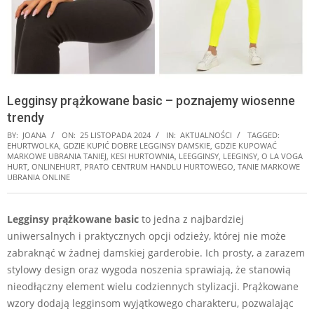
Legginsy prążkowane basic – poznajemy wiosenne
trendy
BY:
JOANA
ON:
25 LISTOPADA 2024
IN:
AKTUALNOŚCI
TAGGED:
EHURTWOLKA
,
GDZIE KUPIĆ DOBRE LEGGINSY DAMSKIE
,
GDZIE KUPOWAĆ
MARKOWE UBRANIA TANIEJ
,
KESI HURTOWNIA
,
LEEGGINSY
,
LEEGINSY
,
O LA VOGA
HURT
,
ONLINEHURT
,
PRATO CENTRUM HANDLU HURTOWEGO
,
TANIE MARKOWE
UBRANIA ONLINE
Legginsy prążkowane basic
to jedna z najbardziej
uniwersalnych i praktycznych opcji odzieży, której nie może
zabraknąć w żadnej damskiej garderobie. Ich prosty, a zarazem
stylowy design oraz wygoda noszenia sprawiają, że stanowią
nieodłączny element wielu codziennych stylizacji. Prążkowane
wzory dodają legginsom wyjątkowego charakteru, pozwalając