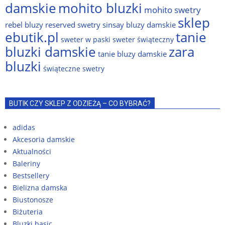
damskie
mohito bluzki
mohito swetry
sklep
rebel bluzy
reserved swetry
sinsay bluzy damskie
ebutik.pl
tanie
sweter w paski
sweter świąteczny
bluzki damskie
zara
tanie bluzy damskie
bluzki
świąteczne swetry
BUTIK CZY SKLEP Z ODZIEŻĄ – CO BYBRAĆ?
adidas
Akcesoria damskie
Aktualności
Baleriny
Bestsellery
Bielizna damska
Biustonosze
Biżuteria
Bluzki basic