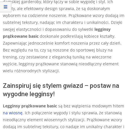
damskiej garderoby, który łączy w sobie wygodę i styl. Ich
prosty, ale efektowny design sprawia, że są doskonałym
wyborem na codzienne noszenie. Prążkowane wzory dodają im
subtelnej tekstury, nadając im charakteru i unikalności. Dzięki
swojej elastyczności i dopasowaniu do sylwetki
legginsy
prążkowane basic
doskonale podkreślają kobiece kształty.
Zapewniając jednocześnie komfort noszenia przez cały dzień.
Bez względu na to, czy są noszone do sportowej bluzy na
trening, czy zestawione z elegancką tuniką na wieczorne
wyjście, legginsy prążkowane stanowią nieodłączny element
wielu różnorodnych stylizacji.
Zainspiruj się stylem gwiazd – postaw na
wygodne legginsy!
Legginsy prążkowane basic
są bez wątpienia modowym hitem
na wiosnę
. Ich połączenie wygody i stylu sprawia, że stanowią
nieodłączny element wiosennych stylizacji. Prążkowane wzory
dodają im subtelnej tekstury, co nadaje im unikalny charakter i