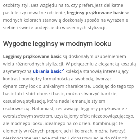
osobisty styl. Bez względu na to, czy preferujesz delikatne
pastele czy odważne odcienie,
legginsy prążkowane basic
w
modnych kolorach stanowią doskonały sposób na wyrażenie
siebie i świeże podejście do wiosennych stylizacji.
Wygodne legginsy w modnym looku
Legginsy prążkowane basic
są doskonałym uzupełnieniem
wielu różnorodnych stylizacji. W połączeniu z elegancką koszulą
asymetryczną
ubrania basic
kolekcja stanowią interesujący
kontrast pomiędzy formalnością a swobodą, tworząc
dynamiczny look o unikalnym charakterze. Dodając do tego top
basic lub t shirt damski basic, można stworzyć bardziej
casualową stylizację, która nadal emanuje stylem i
osobowością. Natomiast, zestawiając legginsy prążkowane z
oversize’owym swetrem, uzyskujemy efekt niezobowiązującego,
ale modnego looku, idealnego na co dzień. Kombinując te
elementy w różnych proporcjach i kolorach, można tworzyć
nieskończone wariacje stylizacji, dopasowując je do różnych