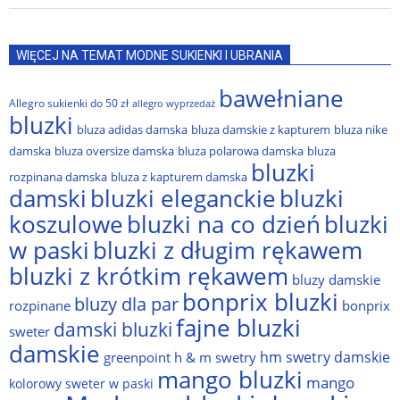
WIĘCEJ NA TEMAT MODNE SUKIENKI I UBRANIA
bawełniane
Allegro sukienki do 50 zł
allegro wyprzedaż
bluzki
bluza adidas damska
bluza damskie z kapturem
bluza nike
damska
bluza oversize damska
bluza polarowa damska
bluza
bluzki
rozpinana damska
bluza z kapturem damska
damski
bluzki eleganckie
bluzki
bluzki na co dzień
bluzki
koszulowe
w paski
bluzki z długim rękawem
bluzki z krótkim rękawem
bluzy damskie
bonprix bluzki
bluzy dla par
rozpinane
bonprix
fajne bluzki
damski bluzki
sweter
damskie
hm swetry damskie
greenpoint
h & m swetry
mango bluzki
mango
kolorowy sweter w paski