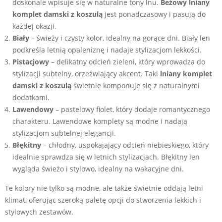
doskonale wpisuje się w naturalne tony lnu.
Beżowy
lniany
komplet damski z koszulą
jest ponadczasowy i pasują do
każdej okazji.
Biały
– świeży i czysty kolor, idealny na gorące dni. Biały len
podkreśla letnią opaleniznę i nadaje stylizacjom lekkości.
Pistacjowy
– delikatny odcień zieleni, który wprowadza do
stylizacji subtelny, orzeźwiający akcent. Taki
lniany komplet
damski z koszulą
świetnie komponuje się z naturalnymi
dodatkami.
Lawendowy
– pastelowy fiolet, który dodaje romantycznego
charakteru. Lawendowe komplety są modne i nadają
stylizacjom subtelnej elegancji.
Błękitny
– chłodny, uspokajający odcień niebieskiego, który
idealnie sprawdza się w letnich stylizacjach. Błękitny len
wygląda świeżo i stylowo, idealny na wakacyjne dni.
Te kolory nie tylko są modne, ale także świetnie oddają letni
klimat, oferując szeroką paletę opcji do stworzenia lekkich i
stylowych zestawów.