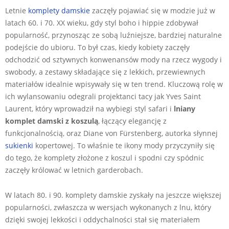
Letnie
komplety damskie
zaczęły pojawiać się w modzie już w
latach 60. i 70. XX wieku, gdy styl boho i hippie zdobywał
popularność, przynosząc ze sobą luźniejsze, bardziej naturalne
podejście do ubioru. To był czas, kiedy kobiety zaczęły
odchodzić od sztywnych konwenansów mody na rzecz wygody i
swobody, a zestawy składające się z lekkich, przewiewnych
materiałów idealnie wpisywały się w ten trend. Kluczową rolę w
ich wylansowaniu odegrali projektanci tacy jak Yves Saint
Laurent, który wprowadził na wybiegi styl safari i
lniany
komplet damski z koszulą
, łączący elegancję z
funkcjonalnością, oraz Diane von Fürstenberg, autorka słynnej
sukienki
kopertowej. To właśnie te ikony mody przyczyniły się
do tego, że komplety złożone z koszul i spodni czy spódnic
zaczęły królować w letnich garderobach.
W latach 80. i 90. komplety damskie zyskały na jeszcze większej
popularności, zwłaszcza w wersjach wykonanych z lnu, który
dzięki swojej lekkości i oddychalności stał się materiałem