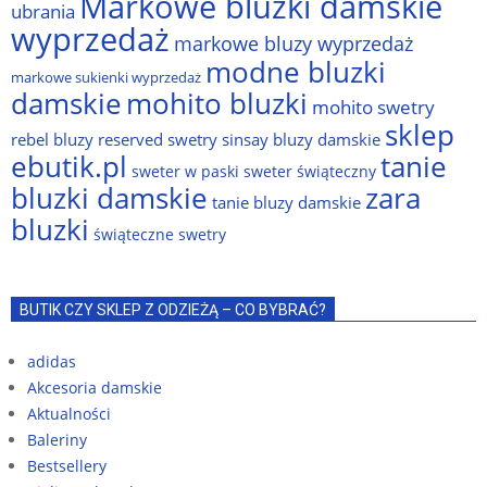
Markowe bluzki damskie
ubrania
wyprzedaż
markowe bluzy wyprzedaż
modne bluzki
markowe sukienki wyprzedaż
damskie
mohito bluzki
mohito swetry
sklep
rebel bluzy
reserved swetry
sinsay bluzy damskie
ebutik.pl
tanie
sweter w paski
sweter świąteczny
bluzki damskie
zara
tanie bluzy damskie
bluzki
świąteczne swetry
BUTIK CZY SKLEP Z ODZIEŻĄ – CO BYBRAĆ?
adidas
Akcesoria damskie
Aktualności
Baleriny
Bestsellery