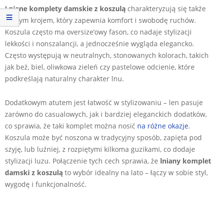
Lniane komplety damskie z koszulą
charakteryzują się także
luźnym krojem, który zapewnia komfort i swobodę ruchów.
Koszula często ma oversize’owy fason, co nadaje stylizacji
lekkości i nonszalancji, a jednocześnie wygląda elegancko.
Często występują w neutralnych, stonowanych kolorach, takich
jak beż, biel, oliwkowa zieleń czy pastelowe odcienie, które
podkreślają naturalny charakter lnu.
Dodatkowym atutem jest łatwość w stylizowaniu – len pasuje
zarówno do casualowych, jak i bardziej eleganckich dodatków,
co sprawia, że taki komplet można nosić
na różne okazje
.
Koszula może być noszona w tradycyjny sposób, zapięta pod
szyję, lub luźniej, z rozpiętymi kilkoma guzikami, co dodaje
stylizacji luzu. Połączenie tych cech sprawia, że
lniany komplet
damski z koszulą
to wybór idealny na lato – łączy w sobie styl,
wygodę i funkcjonalność.