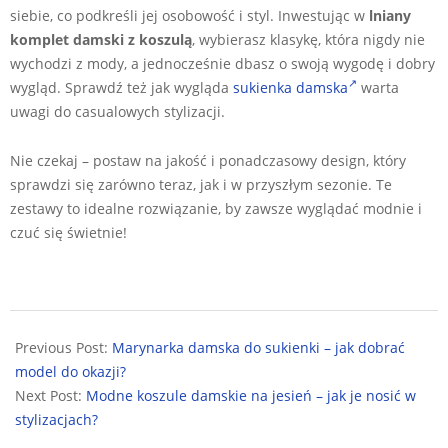
siebie, co podkreśli jej osobowość i styl. Inwestując w
lniany
komplet damski z koszulą
, wybierasz klasykę, która nigdy nie
wychodzi z mody, a jednocześnie dbasz o swoją wygodę i dobry
wygląd. Sprawdź też jak wygląda
sukienka damska
warta
uwagi do casualowych stylizacji.
Nie czekaj – postaw na jakość i ponadczasowy design, który
sprawdzi się zarówno teraz, jak i w przyszłym sezonie. Te
zestawy to idealne rozwiązanie, by zawsze wyglądać modnie i
czuć się świetnie!
2024-
09-
Previous Post:
Marynarka damska do sukienki – jak dobrać
02
model do okazji?
Next Post:
Modne koszule damskie na jesień – jak je nosić w
stylizacjach?