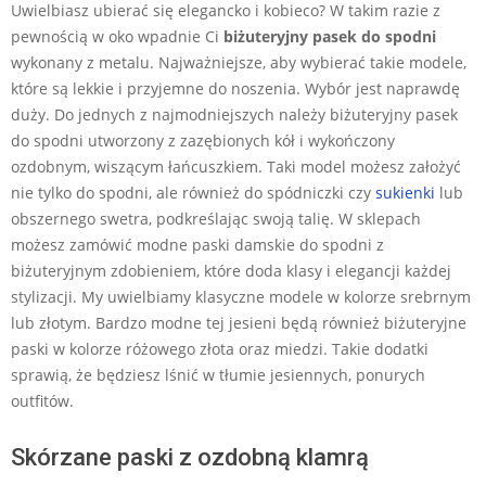
Uwielbiasz ubierać się elegancko i kobieco? W takim razie z
pewnością w oko wpadnie Ci
biżuteryjny pasek do spodni
wykonany z metalu. Najważniejsze, aby wybierać takie modele,
które są lekkie i przyjemne do noszenia. Wybór jest naprawdę
duży. Do jednych z najmodniejszych należy biżuteryjny pasek
do spodni utworzony z zazębionych kół i wykończony
ozdobnym, wiszącym łańcuszkiem. Taki model możesz założyć
nie tylko do spodni, ale również do spódniczki czy
sukienki
lub
obszernego swetra, podkreślając swoją talię. W sklepach
możesz zamówić modne paski damskie do spodni z
biżuteryjnym zdobieniem, które doda klasy i elegancji każdej
stylizacji. My uwielbiamy klasyczne modele w kolorze srebrnym
lub złotym. Bardzo modne tej jesieni będą również biżuteryjne
paski w kolorze różowego złota oraz miedzi. Takie dodatki
sprawią, że będziesz lśnić w tłumie jesiennych, ponurych
outfitów.
Skórzane paski z ozdobną klamrą