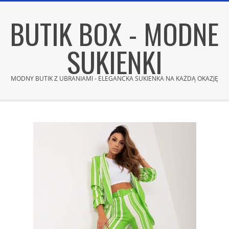
Skip
BUTIK BOX - MODNE
to
content
SUKIENKI
MODNY BUTIK Z UBRANIAMI - ELEGANCKA SUKIENKA NA KAŻDĄ OKAZJĘ
Secondary
Navigation
Menu