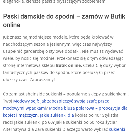
eleganckie, cieńsze paski z błyszczącym zdobieniem.
Paski damskie do spodni – zamów w Butik
online
Już znasz najmodniejsze modele, które będą królować w
nadchodzącym sezonie jesiennym, więc czas najwyższy
uzupełnić garderobę o stylowe dodatki. Nie musisz wydawać
wiele, by nosić się modnie. Przekonasz się o tym odwiedzając
stronę internetową sklepu
Butik online.
Czeka Cię duży wybór
fantastycznych pasków do spodni, które posłużą Ci przez
dłuższy czas. Zapraszamy!
Co zamiast sheinside sukienki – popularne sklepy z sukienkami.
Twój
Modowy sejf: Jak zabezpieczyć swoją szafę przed
modowymi wpadkami
?
Modna bluza polarowa – propozycja dla
kobiet i mężczyzn
.
Jakie sukienki dla
kobiet po 40? Stylistka
radzi Jakie sukienki po 60? Jakie sukienki po 50 roku życia?
Alternatywa dla Zara sukienki Dlaczego warto wybrać
sukienki