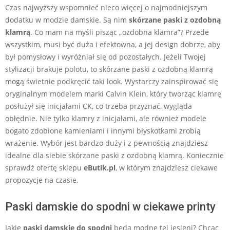
Czas najwyższy wspomnieć nieco więcej o najmodniejszym
dodatku w modzie damskie. Są nim
skórzane paski z ozdobną
klamrą
. Co mam na myśli pisząc „ozdobna klamra”? Przede
wszystkim, musi być duża i efektowna, a jej design dobrze, aby
był pomysłowy i wyróżniał się od pozostałych. Jeżeli Twojej
stylizacji brakuje polotu, to skórzane paski z ozdobną klamrą
mogą świetnie podkręcić taki look. Wystarczy zainspirować się
oryginalnym modelem marki Calvin Klein, który tworząc klamrę
posłużył się inicjałami CK, co trzeba przyznać, wygląda
obłędnie. Nie tylko klamry z inicjałami, ale również modele
bogato zdobione kamieniami i innymi błyskotkami zrobią
wrażenie. Wybór jest bardzo duży i z pewnością znajdziesz
idealne dla siebie skórzane paski z ozdobną klamrą. Koniecznie
sprawdź ofertę sklepu
eButik.pl
, w którym znajdziesz ciekawe
propozycje na czasie.
Paski damskie do spodni w ciekawe printy
Jakie
paski damskie do spodni
będą modne tej jesieni? Chcąc