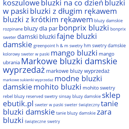
bluzki na co dzień
bluzki
koszulowe
w paski
bluzki z długim rękawem
bluzki z krótkim rękawem
bluzy damskie
bonprix bluzki
bluzy dla par
rozpinane
bonprix
fajne bluzki
damski bluzki
sweter
damskie
hm swetry damskie
greenpoint
h & m swetry
mango bluzki
mango
kolorowy sweter w paski
Markowe bluzki damskie
ubrania
wyprzedaż
markowe bluzy wyprzedaż
modne bluzki
markowe sukienki wyprzedaż
damskie
mohito bluzki
mohito swetry
sklep
rebel bluzy
reserved swetry
sinsay bluzy damskie
ebutik.pl
tanie
sweter w paski
sweter świąteczny
bluzki damskie
zara
tanie bluzy damskie
bluzki
świąteczne swetry