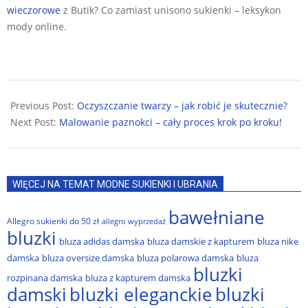
wieczorowe
z Butik? Co zamiast unisono sukienki – leksykon
mody online.
2024-
11-
Previous Post:
Oczyszczanie twarzy – jak robić je skutecznie?
17
Next Post:
Malowanie paznokci – cały proces krok po kroku!
WIĘCEJ NA TEMAT MODNE SUKIENKI I UBRANIA
bawełniane
Allegro sukienki do 50 zł
allegro wyprzedaż
bluzki
bluza adidas damska
bluza damskie z kapturem
bluza nike
damska
bluza oversize damska
bluza polarowa damska
bluza
bluzki
rozpinana damska
bluza z kapturem damska
damski
bluzki eleganckie
bluzki