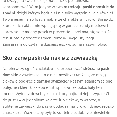
to uwagę, to świetnie się składa. Dziś postanowiłam
zaproponować Wam jedyne w swoim rodzaju
paski damskie do
spodni
, dzięki którym będzie Ci nie tylko wygodniej, ale również
Twoja jesienna stylizacja nabierze charakteru i uroku. Sprawdź,
które z nich aktualnie wpisują się w gorące trendy modowe i
spraw sobie modny pasek w prezencie! Przekonaj się sama, że
ten subtelny dodatek zmieni dużo w Twojej stylizacji!
Zapraszam do czytania dzisiejszego wpisu na naszym blogu.
Skórzane paski damskie z zawieszką
Na pierwszy ogień chciałabym zaproponować
skórzane paski
damskie
z zawieszką. Co o nich myślisz? Uważasz, że mogą
ciekawie podkręcić damską stylizację? Naszym zdaniem są one
obłędne i klientki sklepu eButik.pl również pokochały ten
model. Wybierz dowolny z nich, który najbardziej przypadł Ci
do gustu – w jednolitym kolorze lub ciekawym wzorze, a
subtelne zawieszki do paska dodadzą mu uroku i dziewczęcego
charakteru. Ważne, aby były to subtelne ozdobny o niewielkim