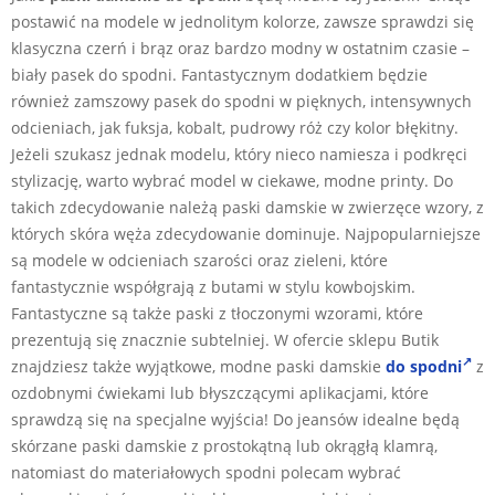
postawić na modele w jednolitym kolorze, zawsze sprawdzi się
klasyczna czerń i brąz oraz bardzo modny w ostatnim czasie –
biały pasek do spodni. Fantastycznym dodatkiem będzie
również zamszowy pasek do spodni w pięknych, intensywnych
odcieniach, jak fuksja, kobalt, pudrowy róż czy kolor błękitny.
Jeżeli szukasz jednak modelu, który nieco namiesza i podkręci
stylizację, warto wybrać model w ciekawe, modne printy. Do
takich zdecydowanie należą paski damskie w zwierzęce wzory, z
których skóra węża zdecydowanie dominuje. Najpopularniejsze
są modele w odcieniach szarości oraz zieleni, które
fantastycznie współgrają z butami w stylu kowbojskim.
Fantastyczne są także paski z tłoczonymi wzorami, które
prezentują się znacznie subtelniej. W ofercie sklepu Butik
znajdziesz także wyjątkowe, modne paski damskie
do spodni
z
ozdobnymi ćwiekami lub błyszczącymi aplikacjami, które
sprawdzą się na specjalne wyjścia! Do jeansów idealne będą
skórzane paski damskie z prostokątną lub okrągłą klamrą,
natomiast do materiałowych spodni polecam wybrać