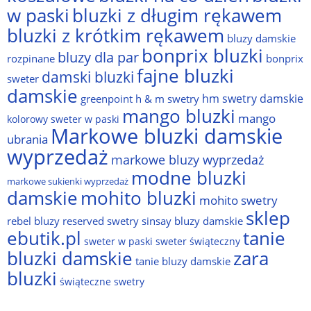
w paski
bluzki z długim rękawem
bluzki z krótkim rękawem
bluzy damskie
bonprix bluzki
bluzy dla par
rozpinane
bonprix
fajne bluzki
damski bluzki
sweter
damskie
hm swetry damskie
greenpoint
h & m swetry
mango bluzki
mango
kolorowy sweter w paski
Markowe bluzki damskie
ubrania
wyprzedaż
markowe bluzy wyprzedaż
modne bluzki
markowe sukienki wyprzedaż
damskie
mohito bluzki
mohito swetry
sklep
rebel bluzy
reserved swetry
sinsay bluzy damskie
ebutik.pl
tanie
sweter w paski
sweter świąteczny
bluzki damskie
zara
tanie bluzy damskie
bluzki
świąteczne swetry