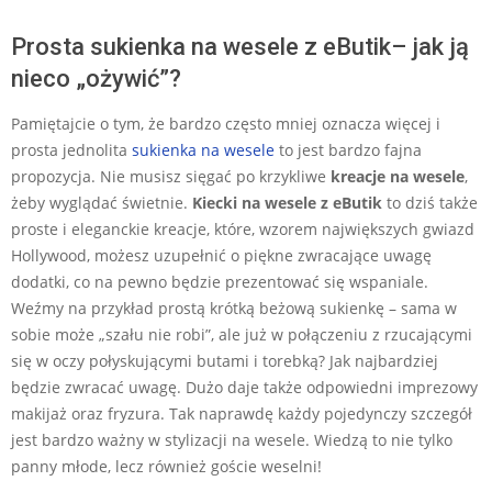
Prosta sukienka na wesele z eButik– jak ją
nieco „ożywić”?
Pamiętajcie o tym, że bardzo często mniej oznacza więcej i
prosta jednolita
sukienka na wesele
to jest bardzo fajna
propozycja. Nie musisz sięgać po krzykliwe
kreacje na wesele
,
żeby wyglądać świetnie.
Kiecki na wesele z eButik
to dziś także
proste i eleganckie kreacje, które, wzorem największych gwiazd
Hollywood, możesz uzupełnić o piękne zwracające uwagę
dodatki, co na pewno będzie prezentować się wspaniale.
Weźmy na przykład prostą krótką beżową sukienkę – sama w
sobie może „szału nie robi”, ale już w połączeniu z rzucającymi
się w oczy połyskującymi butami i torebką? Jak najbardziej
będzie zwracać uwagę. Dużo daje także odpowiedni imprezowy
makijaż oraz fryzura. Tak naprawdę każdy pojedynczy szczegół
jest bardzo ważny w stylizacji na wesele. Wiedzą to nie tylko
panny młode, lecz również goście weselni!