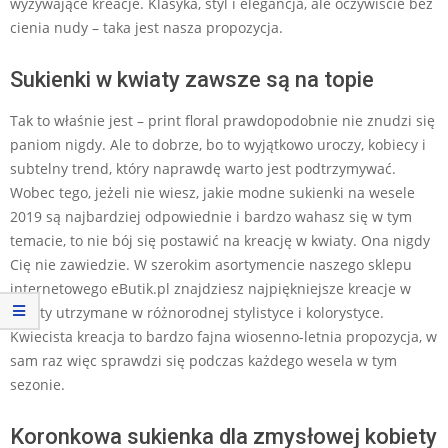
wyzywające kreacje. Klasyka, styl i elegancja, ale oczywiście bez
cienia nudy – taka jest nasza propozycja.
Sukienki w kwiaty zawsze są na topie
Tak to właśnie jest – print floral prawdopodobnie nie znudzi się
paniom nigdy. Ale to dobrze, bo to wyjątkowo uroczy, kobiecy i
subtelny trend, który naprawdę warto jest podtrzymywać.
Wobec tego, jeżeli nie wiesz, jakie modne sukienki na wesele
2019 są najbardziej odpowiednie i bardzo wahasz się w tym
temacie, to nie bój się postawić na kreację w kwiaty. Ona nigdy
Cię nie zawiedzie. W szerokim asortymencie naszego sklepu
internetowego eButik.pl znajdziesz najpiękniejsze kreacje w
kwiaty utrzymane w różnorodnej stylistyce i kolorystyce.
Kwiecista kreacja to bardzo fajna wiosenno-letnia propozycja, w
sam raz więc sprawdzi się podczas każdego wesela w tym
sezonie.
Koronkowa sukienka dla zmysłowej kobiety