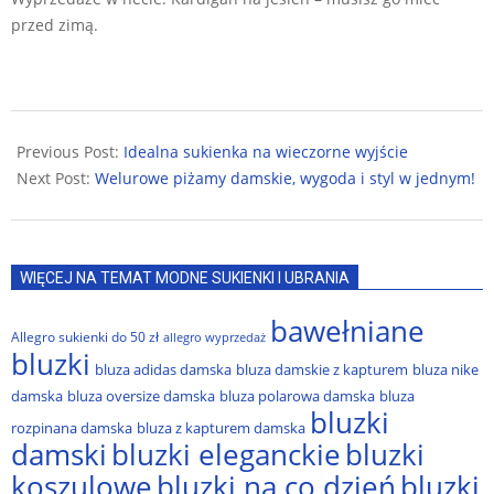
przed zimą.
2025-
08-
Previous Post:
Idealna sukienka na wieczorne wyjście
20
Next Post:
Welurowe piżamy damskie, wygoda i styl w jednym!
WIĘCEJ NA TEMAT MODNE SUKIENKI I UBRANIA
bawełniane
Allegro sukienki do 50 zł
allegro wyprzedaż
bluzki
bluza adidas damska
bluza damskie z kapturem
bluza nike
damska
bluza oversize damska
bluza polarowa damska
bluza
bluzki
rozpinana damska
bluza z kapturem damska
damski
bluzki eleganckie
bluzki
bluzki na co dzień
bluzki
koszulowe