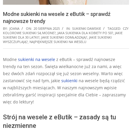
Modne sukienki na wesele z eButik – sprawdź
najnowsze trendy
BY:
JOANA
ON:
20 SIERPNIA 2025
IN:
SUKIENKI DAMSKIE
TAGGED:
CZY
KOLOROWE SUKIENKI SĄ MODNE?
,
JAKA SUKIENKA DLA KOBIETY PO 50?
,
JAKIE
SUKIENKI DLA 30 LATKI?
,
JAKIE SUKIENKI ODMŁADZAJĄ?
,
JAKIE SUKIENKI
WYSZCZUPLAJĄ?
,
NAJPIĘKNIEJSZE SUKIENKI NA WESELU
Modne
sukienki na wesele
z eButik – sprawdź najnowsze
trendy na ten sezon. Święta wielkanocne już za nami, a więc
bez dwóch zdań rozpoczął się już sezon weselny. Warto więc
zastanowić się nad tym, jakie
sukienki
na wesele będą rządzić
w najbliższych miesiącach. W naszym najnowszym wpisie
zebraliśmy garść inspiracji specjalnie dla Ciebie – zapraszamy
więc do lektury!
Strój na wesele z eButik – zasady są tu
niezmienne