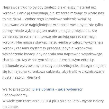
Naprawdę trudno byłoby znaleźć piękniejszy materiał niż
koronka. Panie ją uwielbiają, ale szczerze mówiąc to wcale nas
to nie dziwi… Wobec tego koronkowe sukienki wciąż są
uznawane za te najpiękniejsze w sezonie weselnym. Nie tylko
panny młode wybierają ten materiał najchętniej, ale także
panie zaproszone na imprezę nie umieją oprzeć się magii
koronki. Nie musisz stawiać na sukienkę w całości wykonaną z
koronki, czasami wystarczy przecież jedynie koronkowe
wykończenie kreacji, aby nabrała ona naprawdę wyjątkowego
charakteru. My w naszym sklepie internetowym eButik.pl
doskonale wyczuwamy to, czego potrzebujecie, dlatego znajdzie
się tu niejedna koronkowa sukienka, aby trafić w zróżnicowane
gusta naszych klientek!
Warto przeczytać:
Białe ubrania – jakie wybierać
?
Podpowiadamy.
W wiekszym rozmiarze: Bluzki plus size na lato – wybór należy
do Ciebie.