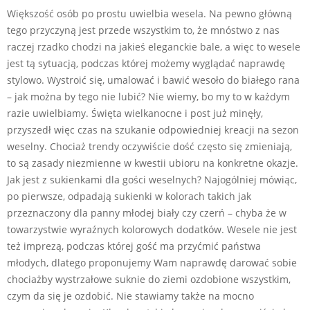
Większość osób po prostu uwielbia wesela. Na pewno główną
tego przyczyną jest przede wszystkim to, że mnóstwo z nas
raczej rzadko chodzi na jakieś eleganckie bale, a więc to wesele
jest tą sytuacją, podczas której możemy wyglądać naprawdę
stylowo. Wystroić się, umalować i bawić wesoło do białego rana
– jak można by tego nie lubić? Nie wiemy, bo my to w każdym
razie uwielbiamy. Święta wielkanocne i post już minęły,
przyszedł więc czas na szukanie odpowiedniej kreacji na sezon
weselny. Chociaż trendy oczywiście dość często się zmieniają,
to są zasady niezmienne w kwestii ubioru na konkretne okazje.
Jak jest z sukienkami dla gości weselnych? Najogólniej mówiąc,
po pierwsze, odpadają sukienki w kolorach takich jak
przeznaczony dla panny młodej biały czy czerń – chyba że w
towarzystwie wyraźnych kolorowych dodatków. Wesele nie jest
też imprezą, podczas której gość ma przyćmić państwa
młodych, dlatego proponujemy Wam naprawdę darować sobie
chociażby wystrzałowe suknie do ziemi ozdobione wszystkim,
czym da się je ozdobić. Nie stawiamy także na mocno