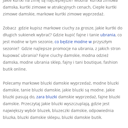
Jakie kurtki na zimę są najcieplejsze? Modna kurtka zimowa
damska, kurtki zimowe w atrakcyjnych cenach, Ciepłe kurtki
zimowe damskie, markowe kurtki zimowe wyprzedaż.
Zobacz gdzie kupisz markowe ciuchy za grosze, Jakie kurtki do
długich sukienek wybrać? Gdzie kupić fajne i tanie
ubrania
, co
jest modne w tym sezonie,
co będzie modne w
przyszłym
sezonie? Gdzie najlepsze promocje na ubrania, z jakich stron
kupować ubrania? Fajne ciuchy damskie, modna odzież
damska, modne ubrania sklep, fajny i tani boutique, fashion
butik online.
Polecamy markowe bluzki damskie wyprzedaż, modne bluzki
damskie, tanie bluzki damskie, jakie bluzki są modne. Jakie
bluzki pasują do,
zara bluzki
damskie wyprzedaż, fajne bluzki
damskie. Przeczytaj Jakie bluzki wyszczuplają, gdzie jest
największy wybór bluzek, bluzeczki damskie, odpowiednia
bluzka, bluzki damskie sklepu, bluzki damskie butik.