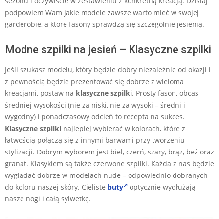
sezonu i oczywiście w zestawieniu z konkretną kreacją. Dzisiaj
podpowiem Wam jakie modele zawsze warto mieć w swojej
garderobie, a które fasony sprawdzą się szczególnie jesienią.
Modne szpilki na jesień – Klasyczne szpilki
Jeśli szukasz modelu, który będzie dobry niezależnie od okazji i
z pewnością będzie prezentować się dobrze z wieloma
kreacjami, postaw na
klasyczne szpilki
. Prosty fason, obcas
średniej wysokości (nie za niski, nie za wysoki – średni i
wygodny) i ponadczasowy odcień to recepta na sukces.
Klasyczne szpilki
najlepiej wybierać w kolorach, które z
łatwością połączą się z innymi barwami przy tworzeniu
stylizacji. Dobrym wyborem jest biel, czerń, szary, brąz, beż oraz
granat. Klasykiem są także czerwone szpilki. Każda z nas będzie
wyglądać dobrze w modelach nude – odpowiednio dobranych
do koloru naszej skóry. Cieliste
buty
optycznie wydłużają
nasze nogi i całą sylwetkę.