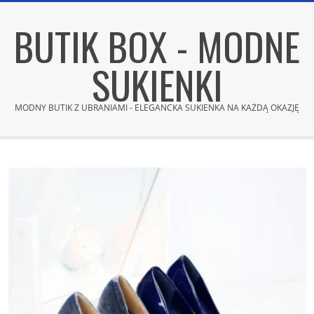
Skip
BUTIK BOX - MODNE
to
content
SUKIENKI
MODNY BUTIK Z UBRANIAMI - ELEGANCKA SUKIENKA NA KAŻDĄ OKAZJĘ
Secondary
Navigation
Menu