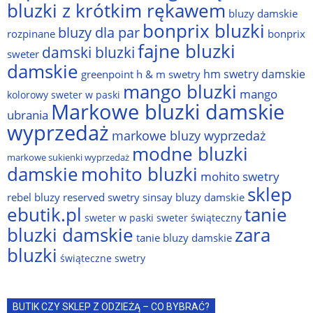
bluzki z krótkim rękawem
bluzy damskie
bonprix bluzki
bluzy dla par
rozpinane
bonprix
fajne bluzki
damski bluzki
sweter
damskie
hm swetry damskie
greenpoint
h & m swetry
mango bluzki
mango
kolorowy sweter w paski
Markowe bluzki damskie
ubrania
wyprzedaż
markowe bluzy wyprzedaż
modne bluzki
markowe sukienki wyprzedaż
damskie
mohito bluzki
mohito swetry
sklep
rebel bluzy
reserved swetry
sinsay bluzy damskie
ebutik.pl
tanie
sweter w paski
sweter świąteczny
bluzki damskie
zara
tanie bluzy damskie
bluzki
świąteczne swetry
BUTIK CZY SKLEP Z ODZIEŻĄ – CO BYBRAĆ?