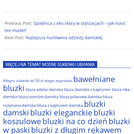
2025-
07-
Previous Post:
Spódnica z eko skóry w stylizacjach – jak nosić
11
ten model?
Next Post:
Najlepsza hurtownia odzieży damskiej
WIĘCEJ NA TEMAT MODNE SUKIENKI I UBRANIA
bawełniane
Allegro sukienki do 50 zł
allegro wyprzedaż
bluzki
bluza adidas damska
bluza damskie z kapturem
bluza nike
damska
bluza oversize damska
bluza polarowa damska
bluza
bluzki
rozpinana damska
bluza z kapturem damska
damski
bluzki eleganckie
bluzki
bluzki na co dzień
bluzki
koszulowe
w paski
bluzki z długim rękawem