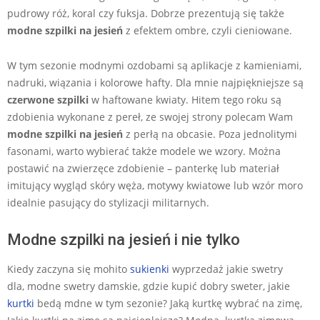
pudrowy róż, koral czy fuksja. Dobrze prezentują się także
modne szpilki na jesień
z efektem ombre, czyli cieniowane.
W tym sezonie modnymi ozdobami są aplikacje z kamieniami,
nadruki, wiązania i kolorowe hafty. Dla mnie najpiękniejsze są
czerwone szpilki
w haftowane kwiaty. Hitem tego roku są
zdobienia wykonane z pereł, ze swojej strony polecam Wam
modne szpilki na jesień
z perłą na obcasie. Poza jednolitymi
fasonami, warto wybierać także modele we wzory. Można
postawić na zwierzęce zdobienie – panterkę lub materiał
imitujący wygląd skóry węża, motywy kwiatowe lub wzór moro
idealnie pasujący do stylizacji militarnych.
Modne szpilki na jesień i nie tylko
Kiedy zaczyna się mohito
sukienki
wyprzedaż jakie swetry
dla, modne swetry damskie, gdzie kupić dobry sweter, jakie
kurtki
bedą mdne w tym sezonie? Jaką kurtkę wybrać na zimę,