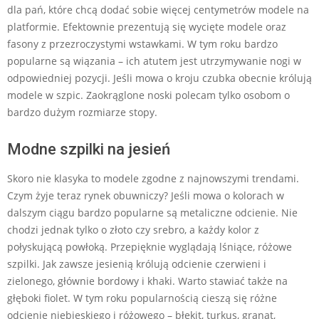
dla pań, które chcą dodać sobie więcej centymetrów modele na
platformie. Efektownie prezentują się wycięte modele oraz
fasony z przezroczystymi wstawkami. W tym roku bardzo
popularne są wiązania – ich atutem jest utrzymywanie nogi w
odpowiedniej pozycji. Jeśli mowa o kroju czubka obecnie królują
modele w szpic. Zaokrąglone noski polecam tylko osobom o
bardzo dużym rozmiarze stopy.
Modne szpilki na jesień
Skoro nie klasyka to modele zgodne z najnowszymi trendami.
Czym żyje teraz rynek obuwniczy? Jeśli mowa o kolorach w
dalszym ciągu bardzo popularne są metaliczne odcienie. Nie
chodzi jednak tylko o złoto czy srebro, a każdy kolor z
połyskującą powłoką. Przepięknie wyglądają lśniące, różowe
szpilki. Jak zawsze jesienią królują odcienie czerwieni i
zielonego, głównie bordowy i khaki. Warto stawiać także na
głęboki fiolet. W tym roku popularnością cieszą się różne
odcienie niebieskiego i różowego – błękit, turkus, granat,