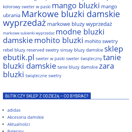
mango bluzki
mango
kolorowy sweter w paski
Markowe bluzki damskie
ubrania
wyprzedaż
markowe bluzy wyprzedaż
modne bluzki
markowe sukienki wyprzedaż
damskie
mohito bluzki
mohito swetry
sklep
rebel bluzy
reserved swetry
sinsay bluzy damskie
ebutik.pl
tanie
sweter w paski
sweter świąteczny
bluzki damskie
zara
tanie bluzy damskie
bluzki
świąteczne swetry
BUTIK CZY SKLEP Z ODZIEŻĄ – CO BYBRAĆ?
adidas
Akcesoria damskie
Aktualności
Baleriny