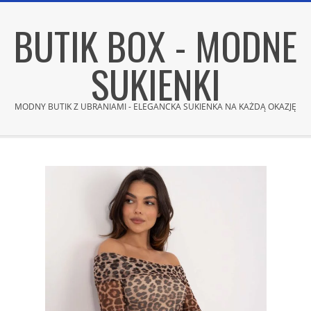
Skip
BUTIK BOX - MODNE
to
content
SUKIENKI
MODNY BUTIK Z UBRANIAMI - ELEGANCKA SUKIENKA NA KAŻDĄ OKAZJĘ
Secondary
Navigation
Menu