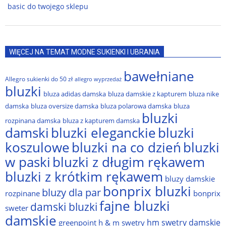
basic do twojego sklepu
WIĘCEJ NA TEMAT MODNE SUKIENKI I UBRANIA
bawełniane
Allegro sukienki do 50 zł
allegro wyprzedaż
bluzki
bluza adidas damska
bluza damskie z kapturem
bluza nike
damska
bluza oversize damska
bluza polarowa damska
bluza
bluzki
rozpinana damska
bluza z kapturem damska
damski
bluzki eleganckie
bluzki
bluzki na co dzień
bluzki
koszulowe
w paski
bluzki z długim rękawem
bluzki z krótkim rękawem
bluzy damskie
bonprix bluzki
bluzy dla par
rozpinane
bonprix
fajne bluzki
damski bluzki
sweter
damskie
hm swetry damskie
greenpoint
h & m swetry