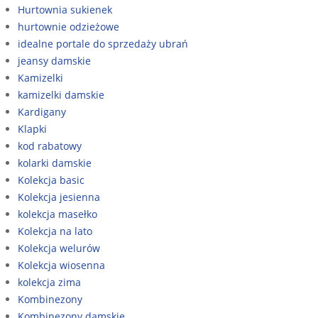
Hurtownia sukienek
hurtownie odzieżowe
idealne portale do sprzedaży ubrań
jeansy damskie
Kamizelki
kamizelki damskie
Kardigany
Klapki
kod rabatowy
kolarki damskie
Kolekcja basic
Kolekcja jesienna
kolekcja masełko
Kolekcja na lato
Kolekcja welurów
Kolekcja wiosenna
kolekcja zima
Kombinezony
Kombinezony damskie