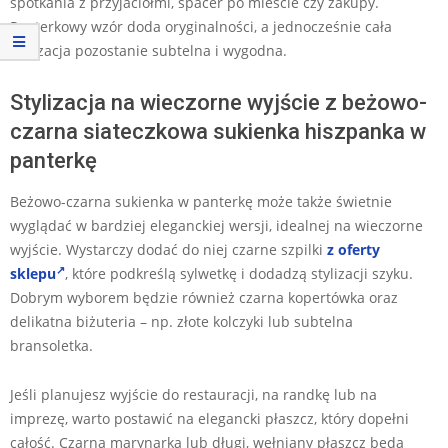
spotkania z przyjaciółmi, spacer po mieście czy zakupy.
Panterkowy wzór doda oryginalności, a jednocześnie cała
stylizacja pozostanie subtelna i wygodna.
Stylizacja na wieczorne wyjście z beżowo-
czarna siateczkowa sukienka hiszpanka w
panterkę
Beżowo-czarna sukienka w panterkę może także świetnie
wyglądać w bardziej eleganckiej wersji, idealnej na wieczorne
wyjście. Wystarczy dodać do niej czarne szpilki
z oferty
sklepu
, które podkreślą sylwetkę i dodadzą stylizacji szyku.
Dobrym wyborem będzie również czarna kopertówka oraz
delikatna biżuteria – np. złote kolczyki lub subtelna
bransoletka.
Jeśli planujesz wyjście do restauracji, na randkę lub na
imprezę, warto postawić na elegancki płaszcz, który dopełni
całość. Czarna marynarka lub długi, wełniany płaszcz będą