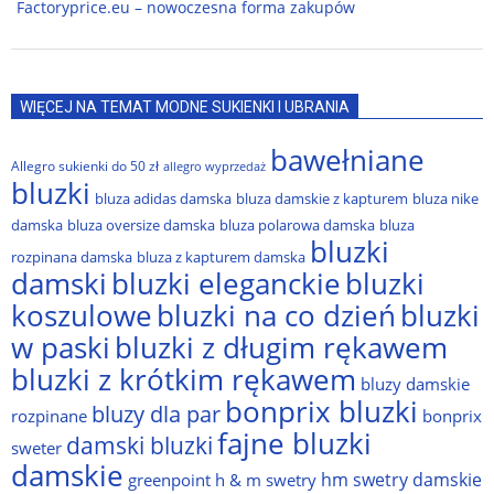
Factoryprice.eu – nowoczesna forma zakupów
WIĘCEJ NA TEMAT MODNE SUKIENKI I UBRANIA
bawełniane
Allegro sukienki do 50 zł
allegro wyprzedaż
bluzki
bluza adidas damska
bluza damskie z kapturem
bluza nike
damska
bluza oversize damska
bluza polarowa damska
bluza
bluzki
rozpinana damska
bluza z kapturem damska
damski
bluzki eleganckie
bluzki
bluzki na co dzień
bluzki
koszulowe
w paski
bluzki z długim rękawem
bluzki z krótkim rękawem
bluzy damskie
bonprix bluzki
bluzy dla par
rozpinane
bonprix
fajne bluzki
damski bluzki
sweter
damskie
hm swetry damskie
greenpoint
h & m swetry