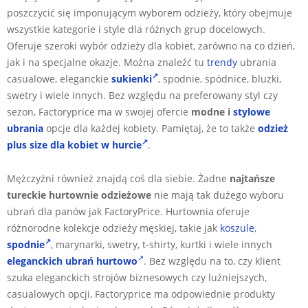
poszczycić się imponującym wyborem odzieży, który obejmuje
wszystkie kategorie i style dla różnych grup docelowych.
Oferuje szeroki wybór odzieży dla kobiet, zarówno na co dzień,
jak i na specjalne okazje. Można znaleźć tu
trendy
ubrania
casualowe, eleganckie
sukienki
, spodnie, spódnice, bluzki,
swetry i wiele innych. Bez względu na preferowany styl czy
sezon, Factoryprice ma w swojej ofercie
modne i
stylowe
ubrania
opcje dla każdej kobiety. Pamiętaj, że to także
odzież
plus size dla kobiet w hurcie
.
Mężczyźni również znajdą coś dla siebie. Żadne
najtańsze
tureckie hurtownie odzieżowe
nie mają tak dużego wyboru
ubrań dla panów jak FactoryPrice. Hurtownia oferuje
różnorodne kolekcje odzieży męskiej, takie jak
koszule
,
spodnie
, marynarki, swetry, t-shirty, kurtki i wiele innych
eleganckich ubrań hurtowo
. Bez względu na to, czy klient
szuka eleganckich strojów biznesowych czy luźniejszych,
casualowych opcji, Factoryprice ma odpowiednie produkty