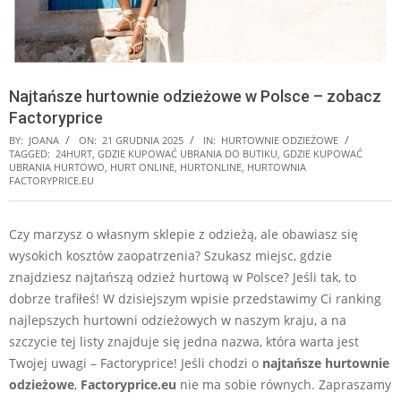
Najtańsze hurtownie odzieżowe w Polsce – zobacz
Factoryprice
BY:
JOANA
ON:
21 GRUDNIA 2025
IN:
HURTOWNIE ODZIEŻOWE
TAGGED:
24HURT
,
GDZIE KUPOWAĆ UBRANIA DO BUTIKU
,
GDZIE KUPOWAĆ
UBRANIA HURTOWO
,
HURT ONLINE
,
HURTONLINE
,
HURTOWNIA
FACTORYPRICE.EU
Czy marzysz o własnym sklepie z odzieżą, ale obawiasz się
wysokich kosztów zaopatrzenia? Szukasz miejsc, gdzie
znajdziesz najtańszą odzież hurtową w Polsce? Jeśli tak, to
dobrze trafiłeś! W dzisiejszym wpisie przedstawimy Ci ranking
najlepszych hurtowni odzieżowych w naszym kraju, a na
szczycie tej listy znajduje się jedna nazwa, która warta jest
Twojej uwagi – Factoryprice! Jeśli chodzi o
najtańsze hurtownie
odzieżowe
,
Factoryprice.eu
nie ma sobie równych. Zapraszamy