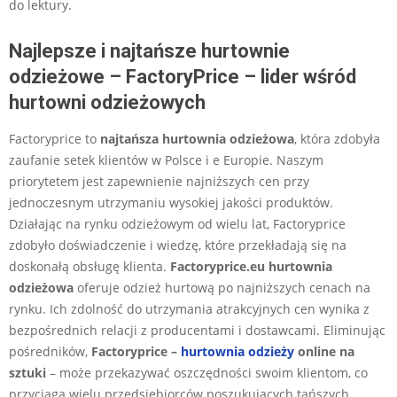
do lektury.
Najlepsze i najtańsze hurtownie
odzieżowe – FactoryPrice – lider wśród
hurtowni odzieżowych
Factoryprice to
najtańsza hurtownia odzieżowa
, która zdobyła
zaufanie setek klientów w Polsce i e Europie. Naszym
priorytetem jest zapewnienie najniższych cen przy
jednoczesnym utrzymaniu wysokiej jakości produktów.
Działając na rynku odzieżowym od wielu lat, Factoryprice
zdobyło doświadczenie i wiedzę, które przekładają się na
doskonałą obsługę klienta.
Factoryprice.eu
hurtownia
odzieżowa
oferuje odzież hurtową po najniższych cenach na
rynku. Ich zdolność do utrzymania atrakcyjnych cen wynika z
bezpośrednich relacji z producentami i dostawcami. Eliminując
pośredników,
Factoryprice –
hurtownia odzieży
online na
sztuki
– może przekazywać oszczędności swoim klientom, co
przyciąga wielu przedsiębiorców poszukujących tańszych