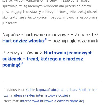
szeroki wybór, konkurencyjne ceny i niezawodna jakość
sprawiają, że są idealnym wyborem dla przedsiębiorców
poszukujących dostawcy odzieży hurtowej. Nie czekaj dłużej –
skontaktuj się z Factoryprice i rozpocznij owocną współpracę
już teraz!
Najtańsze hurtownie odziezowe – Zobacz też:
Hurt odzież włoska
– poznaj najlepsze marki
Przeczytaj również:
Hurtownia jeansowych
sukienek – trend, którego nie możesz
pominąć
2025-
12-
Previous Post:
Gdzie kupować ubrania – zobacz Butik online
21
czyli najlepszy sklep internetowy z odzieżą
Next Post:
Internetowa hurtownia odzieży damskiej