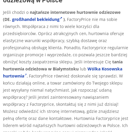
odzieżową w Polsce
Jeśli chodzi o
najtańsze internetowe hurtownie odziezowe
(DE.
großhandel bekleidung
)
, FactoryPrice nie ma sobie
równych. Współpraca z nimi to wiele korzyści dla
przedsiębiorców. Oprócz atrakcyjnych cen, hurtownia oferuje
elastyczne warunki współpracy, szybką dostawę oraz
profesjonalną obsługę klienta. Ponadto, Factoryprice regularnie
organizuje promocje i wyprzedaże, co pozwala jeszcze bardziej
obniżyć koszty zaopatrzenia sklepu. Jeśli interesuje Cię
tania
hurtownia odzieżowa w Białymstoku
lub
Wólka Kosowska
hurtownia
, FactoryPrice również doskonale się sprawdzi. W
końcu działają online, a towar zamówiony do Twojego sklepu
jest wysyłany niemal natychmiast. Jak rozpocząć udaną
współpracę? Jeśli jesteś zainteresowany nawiązaniem
współpracy z Factoryprice, skontaktuj się z nimi już dzisiaj!
Możesz odwiedzić ich stronę internetową, gdzie znajdziesz
pełną ofertę oraz dane kontaktowe. Hurtownia Factoryprice jest
liderem wśród najtańszych hurtowni odzieżowych w Polsce. Ich