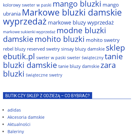
mango bluzki
mango
kolorowy sweter w paski
Markowe bluzki damskie
ubrania
wyprzedaż
markowe bluzy wyprzedaż
modne bluzki
markowe sukienki wyprzedaż
damskie
mohito bluzki
mohito swetry
sklep
rebel bluzy
reserved swetry
sinsay bluzy damskie
ebutik.pl
tanie
sweter w paski
sweter świąteczny
bluzki damskie
zara
tanie bluzy damskie
bluzki
świąteczne swetry
BUTIK CZY SKLEP Z ODZIEŻĄ – CO BYBRAĆ?
adidas
Akcesoria damskie
Aktualności
Baleriny