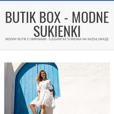
Skip
BUTIK BOX - MODNE
to
content
SUKIENKI
MODNY BUTIK Z UBRANIAMI - ELEGANCKA SUKIENKA NA KAŻDĄ OKAZJĘ
Secondary
Navigation
Menu