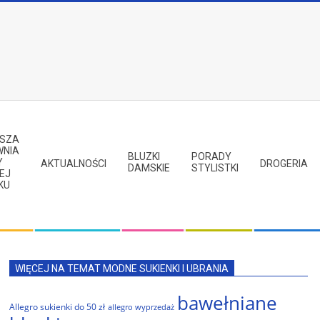
PSZA
WNIA
BLUZKI
PORADY
Y
AKTUALNOŚCI
DROGERIA
DAMSKIE
STYLISTKI
EJ
KU
WIĘCEJ NA TEMAT MODNE SUKIENKI I UBRANIA
bawełniane
Allegro sukienki do 50 zł
allegro wyprzedaż