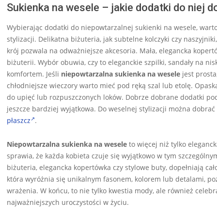
Sukienka na wesele – jakie dodatki do niej d
Wybierając dodatki do niepowtarzalnej sukienki na wesele, wart
stylizacji. Delikatna biżuteria, jak subtelne kolczyki czy naszyjni
krój pozwala na odważniejsze akcesoria. Mała, elegancka kopertó
biżuterii. Wybór obuwia, czy to eleganckie szpilki, sandały na nis
komfortem. Jeśli
niepowtarzalna sukienka na wesele
jest prosta
chłodniejsze wieczory warto mieć pod ręką szal lub etolę. Opas
do upięć lub rozpuszczonych loków. Dobrze dobrane dodatki podkr
jeszcze bardziej wyjątkowa. Do weselnej stylizacji można dobr
płaszcz
.
Niepowtarzalna sukienka na wesele
to więcej niż tylko eleganck
sprawia, że każda kobieta czuje się wyjątkowo w tym szczególny
biżuteria, elegancka kopertówka czy stylowe buty, dopełniają cał
która wyróżnia się unikalnym fasonem, kolorem lub detalami, p
wrażenia. W końcu, to nie tylko kwestia mody, ale również celebra
najważniejszych uroczystości w życiu.