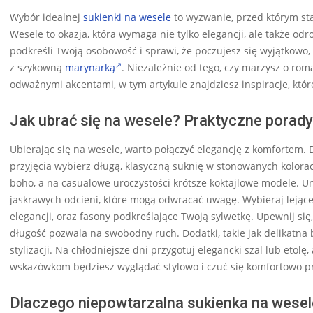
Wybór idealnej
sukienki na wesele
to wyzwanie, przed którym sta
Wesele to okazja, która wymaga nie tylko elegancji, ale także odr
podkreśli Twoją osobowość i sprawi, że poczujesz się wyjątkow
z szykowną
marynarką
. Niezależnie od tego, czy marzysz o rom
odważnymi akcentami, w tym artykule znajdziesz inspiracje, któ
Jak ubrać się na wesele? Praktyczne porady
Ubierając się na wesele, warto połączyć elegancję z komfortem. 
przyjęcia wybierz długą, klasyczną suknię w stonowanych kolora
boho, a na casualowe uroczystości krótsze koktajlowe modele. Uni
jaskrawych odcieni, które mogą odwracać uwagę. Wybieraj lejące t
elegancji, oraz fasony podkreślające Twoją sylwetkę. Upewnij się
długość pozwala na swobodny ruch. Dodatki, takie jak delikatna b
stylizacji. Na chłodniejsze dni przygotuj elegancki szal lub etol
wskazówkom będziesz wyglądać stylowo i czuć się komfortowo pr
Dlaczego niepowtarzalna sukienka na wesel