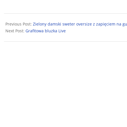
2024-
08-
Previous Post:
Zielony damski sweter oversize z zapięciem na gu
12
Next Post:
Grafitowa bluzka Live