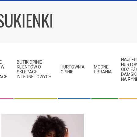
SUKIENKI
NAJLE
E
BUTIK OPINIE
HURTO
ÓW
KLIENTÓW O
HURTOWNIA
MODNE
ODZIEŻ
SKLEPACH
OPINIE
UBRANIA
DAMSKI
KACH
INTERNETOWYCH
NA RYN