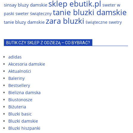
sklep ebutik.pl
sinsay bluzy damskie
sweter w
tanie bluzki damskie
paski
sweter świąteczny
zara bluzki
tanie bluzy damskie
świąteczne swetry
BUTIK CZY SKLEP Z ODZIEŻĄ – CO BYBRAĆ?
adidas
Akcesoria damskie
Aktualności
Baleriny
Bestsellery
Bielizna damska
Biustonosze
Biżuteria
Bluzki basic
Bluzki damskie
Bluzki hiszpanki