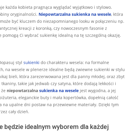
je każda kobieta pragnąca wyglądać wyjątkowo i stylowo.
obiny oryginalności.
Niepowtarzalna sukienka na wesele
, która
o, może być kluczem do niezapomnianego looku w połączeniu np.
antycznej kreacji z koronką, czy nowoczesnym fasonie z
re pomogą Ci wybrać sukienkę idealną na tę szczególną okazję.
Dopasuj styl
sukienki
do charakteru wesela: na formalne
ch, na wesele w plenerze idealne będą zwiewne sukienki w stylu
kaj bieli, która zarezerwowana jest dla panny młodej, oraz zbyt
kaniny, takie jak jedwab czy satyna, które dodają lekkości i
, że
niepowtarzalna
sukienka na wesele
jest wygodna, a jej
iżuteria, eleganckie buty i mała kopertówka, dopełnią całość
ę, a na upalne dni postaw na przewiewne materiały. Dzięki tym
zez cały dzień.
e będzie idealnym wyborem dla każdej