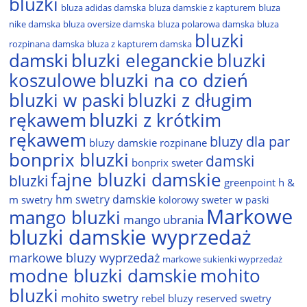
bluzki
bluza adidas damska
bluza damskie z kapturem
bluza
nike damska
bluza oversize damska
bluza polarowa damska
bluza
bluzki
rozpinana damska
bluza z kapturem damska
damski
bluzki eleganckie
bluzki
bluzki na co dzień
koszulowe
bluzki w paski
bluzki z długim
rękawem
bluzki z krótkim
rękawem
bluzy dla par
bluzy damskie rozpinane
bonprix bluzki
damski
bonprix sweter
fajne bluzki damskie
bluzki
greenpoint
h &
hm swetry damskie
m swetry
kolorowy sweter w paski
Markowe
mango bluzki
mango ubrania
bluzki damskie wyprzedaż
markowe bluzy wyprzedaż
markowe sukienki wyprzedaż
modne bluzki damskie
mohito
bluzki
mohito swetry
rebel bluzy
reserved swetry