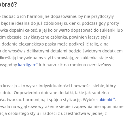
obrać?
o zadbać o ich harmonijne dopasowanie, by nie przytłoczyły
ki, będzie idealna do już zdobionej sukienki, podczas gdy prosty
wka dopełni całość, a jej kolor warto dopasować do sukienki lub
kim obcasie, czy klasyczne czółenka, powinien łączyć styl z
, dodanie eleganckiego paska może podkreślić talię, a na
ka do włosów z delikatnymi detalami będzie świetnym dodatkiem
eślają indywidualny styl i sprawiają, że sukienka staje się
ać wygodny
kardigan
lub narzucić na ramiona oversize’owy
a kreacja – to wyraz indywidualności i pewności siebie, który
m dniu. Odpowiednio dobrane dodatki, takie jak subtelna
ość, tworząc harmonijną i spójną stylizację. Wybór
sukienki
,
ozwala na wyjątkowe wyrażenie siebie i zapewnia niezapomniane
cja osobistego stylu i radości z uczestnictwa w jednej z