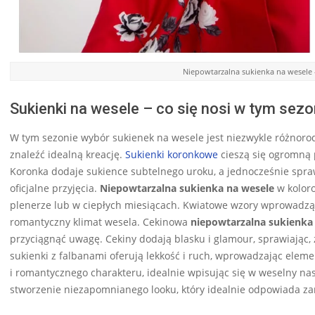
Niepowtarzalna sukienka na wesele 
Sukienki na wesele – co się nosi w tym sezo
W tym sezonie wybór sukienek na wesele jest niezwykle różnorod
znaleźć idealną kreację.
Sukienki koronkowe
cieszą się ogromną p
Koronka dodaje sukience subtelnego uroku, a jednocześnie spraw
oficjalne przyjęcia.
Niepowtarzalna sukienka na wesele
w koloro
plenerze lub w ciepłych miesiącach. Kwiatowe wzory wprowadzą do
romantyczny klimat wesela. Cekinowa
niepowtarzalna sukienka
przyciągnąć uwagę. Cekiny dodają blasku i glamour, sprawiając,
sukienki z falbanami oferują lekkość i ruch, wprowadzając element
i romantycznego charakteru, idealnie wpisując się w weselny nast
stworzenie niezapomnianego looku, który idealnie odpowiada zar