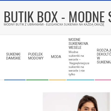
Skip
BUTIK BOX - MODNE 
to
content
MODNY BUTIK Z UBRANIAMI - ELEGANCKA SUKIENKA NA KAŻDĄ OKAZJĘ
Secondary
MODNE
Navigation
SUKIENKI NA
WESELE
Menu
RODZAJ
Modne
SUKIENKI
PUDELEK
DEKOLT
sukienki na
MODA
DAMSKIE
MODOWY
W
wesele –
SUKIEN
Najpiękniejsze
sukienki na
wesele i nie
tylko