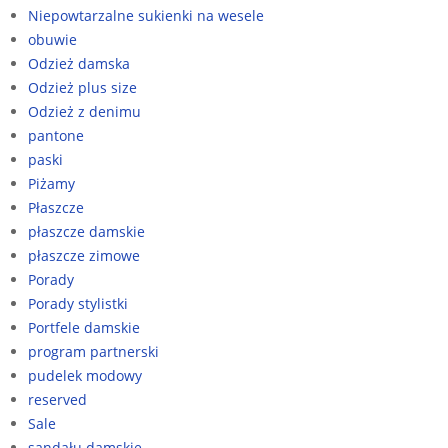
Niepowtarzalne sukienki na wesele
obuwie
Odzież damska
Odzież plus size
Odzież z denimu
pantone
paski
Piżamy
Płaszcze
płaszcze damskie
płaszcze zimowe
Porady
Porady stylistki
Portfele damskie
program partnerski
pudelek modowy
reserved
Sale
sandału damskie