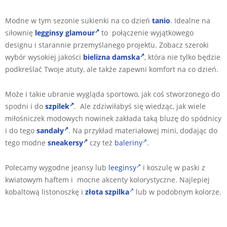
Modne w tym sezonie sukienki na co dzień
tanio
. Idealne na
siłownię
legginsy glamour
to połączenie wyjątkowego
designu i starannie przemyślanego projektu. Zobacz szeroki
wybór wysokiej jakości
bielizna damska
, która nie tylko będzie
podkreślać Twoje atuty, ale także zapewni komfort na co dzień.
Może i takie ubranie wygląda sportowo, jak coś stworzonego do
spodni i do
szpilek
. Ale zdziwiłabyś się wiedząc, jak wiele
miłośniczek modowych nowinek zakłada taką bluzę do spódnicy
i do tego
sandały
. Na przykład materiałowej mini, dodając do
tego modne
sneakersy
czy też
baleriny
.
Polecamy wygodne jeansy lub
leeginsy
i koszulę w paski z
kwiatowym haftem i mocne akcenty kolorystyczne. Najlepiej
kobaltową listonoszkę i
złota szpilka
lub w podobnym kolorze.