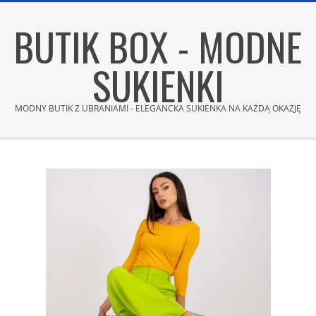
Skip
BUTIK BOX - MODNE
to
content
SUKIENKI
MODNY BUTIK Z UBRANIAMI - ELEGANCKA SUKIENKA NA KAŻDĄ OKAZJĘ
Secondary
Navigation
Menu