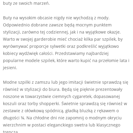
buty ze swoich marzeń.
Buty na wysokim obcasie nigdy nie wychodzą z mody.
Odpowiednio dobrane zawsze będą mocnym punktem
stylizacji, zarówno tej codziennej, jak i na wyjątkowe okazje.
Warto w swojej garderobie mieć chociaż kilka par szpilek, by
wyrównywać proporcje sylwetki oraz podkreślić wyjątkowo
kobiecy wydźwięk całości. Przedstawiamy najbardziej
popularne modele szpilek, które warto kupić na przełomie lata i
jesieni.
Modne szpilki z zamszu lub jego imitacji świetnie sprawdzą się
również w stylizacji do biura. Będą się pięknie prezentowały
noszone w towarzystwie ciemnych cygaretek, dopasowanej
koszuli oraz torby shopperki. Świetnie sprawdzą się również w
zestawie z ołówkową spódnicą, gładką bluzką z rękawem o
długości ¾. Na chłodne dni nie zapomnij o modnym okryciu
wierzchnim w postaci eleganckiego swetra lub klasycznego
trencza.