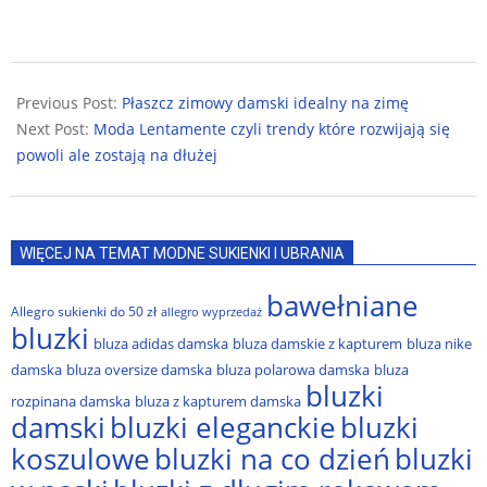
2024-
12-
Previous Post:
Płaszcz zimowy damski idealny na zimę
05
Next Post:
Moda Lentamente czyli trendy które rozwijają się
powoli ale zostają na dłużej
WIĘCEJ NA TEMAT MODNE SUKIENKI I UBRANIA
bawełniane
Allegro sukienki do 50 zł
allegro wyprzedaż
bluzki
bluza adidas damska
bluza damskie z kapturem
bluza nike
damska
bluza oversize damska
bluza polarowa damska
bluza
bluzki
rozpinana damska
bluza z kapturem damska
damski
bluzki eleganckie
bluzki
bluzki na co dzień
bluzki
koszulowe