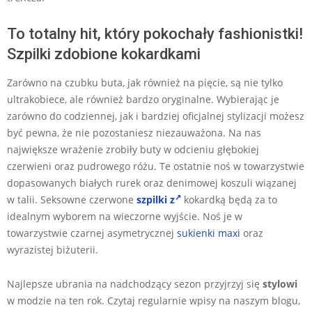
To totalny hit, który pokochały fashionistki!
Szpilki zdobione kokardkami
Zarówno na czubku buta, jak również na pięcie, są nie tylko
ultrakobiece, ale również bardzo oryginalne. Wybierając je
zarówno do codziennej, jak i bardziej oficjalnej stylizacji możesz
być pewna, że nie pozostaniesz niezauważona. Na nas
największe wrażenie zrobiły buty w odcieniu głębokiej
czerwieni oraz pudrowego różu. Te ostatnie noś w towarzystwie
dopasowanych białych rurek oraz denimowej koszuli wiązanej
w talii. Seksowne czerwone
szpilki z
kokardką będą za to
idealnym wyborem na wieczorne wyjście. Noś je w
towarzystwie czarnej asymetrycznej
sukienki maxi
oraz
wyrazistej biżuterii.
Najlepsze ubrania na nadchodzący sezon przyjrzyj się
stylowi
w modzie na ten rok. Czytaj regularnie wpisy na naszym blogu,