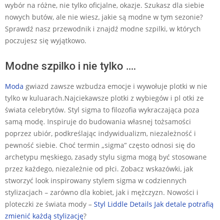
wybór na różne, nie tylko oficjalne, okazje. Szukasz dla siebie
nowych butów, ale nie wiesz, jakie są modne w tym sezonie?
Sprawdź nasz przewodnik i znajdź modne szpilki, w których
poczujesz się wyjątkowo.
Modne szpilko i nie tylko ….
Moda
gwiazd zawsze wzbudza emocje i wywołuje plotki w nie
tylko w kuluarach.Najciekawsze plotki z wybiegów i pl otki ze
świata celebrytów. Styl sigma to filozofia wykraczająca poza
samą modę. Inspiruje do budowania własnej tożsamości
poprzez ubiór, podkreślając indywidualizm, niezależność i
pewność siebie. Choć termin „sigma” często odnosi się do
archetypu męskiego, zasady stylu sigma mogą być stosowane
przez każdego, niezależnie od płci. Zobacz wskazówki, jak
stworzyć look inspirowany stylem sigma w codziennych
stylizacjach – zarówno dla kobiet, jak i mężczyzn. Nowości i
ploteczki ze świata mody –
Styl Liddle Details Jak detale potrafią
zmienić każdą stylizację
?