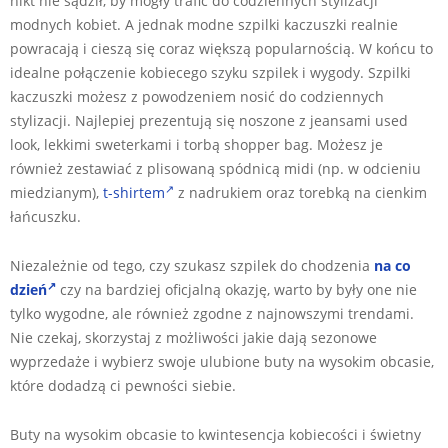
nikt nie sądził, by mogły trafić do codziennych stylizacji
modnych kobiet. A jednak modne szpilki kaczuszki realnie
powracają i cieszą się coraz większą popularnością. W końcu to
idealne połączenie kobiecego szyku szpilek i wygody. Szpilki
kaczuszki możesz z powodzeniem nosić do codziennych
stylizacji. Najlepiej prezentują się noszone z jeansami used
look, lekkimi sweterkami i torbą shopper bag. Możesz je
również zestawiać z plisowaną spódnicą midi (np. w odcieniu
miedzianym),
t-shirtem
z nadrukiem oraz torebką na cienkim
łańcuszku.
Niezależnie od tego, czy szukasz szpilek do chodzenia
na co
dzień
czy na bardziej oficjalną okazję, warto by były one nie
tylko wygodne, ale również zgodne z najnowszymi trendami.
Nie czekaj, skorzystaj z możliwości jakie dają sezonowe
wyprzedaże i wybierz swoje ulubione buty na wysokim obcasie,
które dodadzą ci pewności siebie.
Buty na wysokim obcasie to kwintesencja kobiecości i świetny