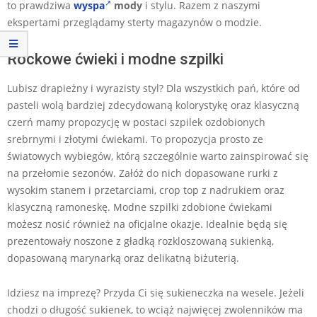
to prawdziwa
wyspa
mody
i stylu. Razem z naszymi
ekspertami przeglądamy sterty magazynów o modzie.
Rockowe ćwieki i modne szpilki
Lubisz drapieżny i wyrazisty styl? Dla wszystkich pań, które od
pasteli wolą bardziej zdecydowaną kolorystykę oraz klasyczną
czerń mamy propozycję w postaci szpilek ozdobionych
srebrnymi i złotymi ćwiekami. To propozycja prosto ze
światowych wybiegów, którą szczególnie warto zainspirować się
na przełomie sezonów. Załóż do nich dopasowane rurki z
wysokim stanem i przetarciami, crop top z nadrukiem oraz
klasyczną ramoneskę. Modne szpilki zdobione ćwiekami
możesz nosić również na oficjalne okazje. Idealnie będą się
prezentowały noszone z gładką rozkloszowaną sukienką,
dopasowaną marynarką oraz delikatną biżuterią.
Idziesz na imprezę? Przyda Ci się sukieneczka na wesele. Jeżeli
chodzi o długość sukienek, to wciąż najwięcej zwolenników ma