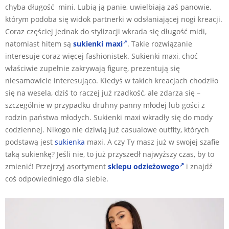
chyba długość mini. Lubią ją panie, uwielbiają zaś panowie,
którym podoba się widok partnerki w odsłaniającej nogi kreacji.
Coraz częściej jednak do stylizacji wkrada się długość midi,
natomiast hitem są
sukienki
maxi
. Takie rozwiązanie
interesuje coraz więcej fashionistek. Sukienki maxi, choć
właściwie zupełnie zakrywają figurę, prezentują się
niesamowicie interesująco. Kiedyś w takich kreacjach chodziło
się na wesela, dziś to raczej już rzadkość, ale zdarza się –
szczególnie w przypadku druhny panny młodej lub gości z
rodzin państwa młodych. Sukienki maxi wkradły się do mody
codziennej. Nikogo nie dziwią już casualowe outfity, których
podstawą jest
sukienka
maxi. A czy Ty masz już w swojej szafie
taką sukienkę? Jeśli nie, to już przyszedł najwyższy czas, by to
zmienić! Przejrzyj asortyment
sklepu odzieżowego
i znajdź
coś odpowiedniego dla siebie.