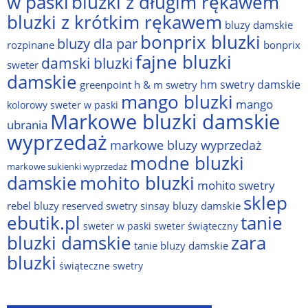
w paski
bluzki z długim rękawem
bluzki z krótkim rękawem
bluzy damskie
bonprix bluzki
bluzy dla par
rozpinane
bonprix
fajne bluzki
damski bluzki
sweter
damskie
hm swetry damskie
greenpoint
h & m swetry
mango bluzki
mango
kolorowy sweter w paski
Markowe bluzki damskie
ubrania
wyprzedaż
markowe bluzy wyprzedaż
modne bluzki
markowe sukienki wyprzedaż
damskie
mohito bluzki
mohito swetry
sklep
rebel bluzy
reserved swetry
sinsay bluzy damskie
ebutik.pl
tanie
sweter w paski
sweter świąteczny
bluzki damskie
zara
tanie bluzy damskie
bluzki
świąteczne swetry