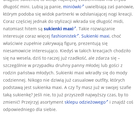
długość mini. Lubią ją panie,
miniówki
uwielbiają zaś panowie,
którym podoba się widok partnerki w odsłaniającej nogi kreacji.
Coraz częściej jednak do stylizacji wkrada się długość midi,
natomiast hitem są
sukienki maxi
. Takie rozwiązanie
interesuje coraz więcej
fashionistek
.
Sukienki maxi
, choć
właściwie zupełnie zakrywają figurę, prezentują się
niesamowicie interesująco. Kiedyś w takich kreacjach chodziło
się na wesela, dziś to raczej już rzadkość, ale zdarza się –
szczególnie w przypadku druhny panny młodej lub gości z
rodzin państwa młodych. Sukienki maxi wkradły się do mody
codziennej. Nikogo nie dziwią już casualowe outfity, których
podstawą jest sukienka maxi. A czy Ty masz już w swojej szafie
taką sukienkę? Jeśli nie, to już przyszedł najwyższy czas, by to
zmienić! Przejrzyj asortyment
sklepu odzieżowego
i znajdź coś
odpowiedniego dla siebie.