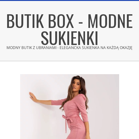
Skip
BUTIK BOX - MODNE
to
content
SUKIENKI
MODNY BUTIK Z UBRANIAMI - ELEGANCKA SUKIENKA NA KAŻDĄ OKAZJĘ
Secondary
Navigation
Menu