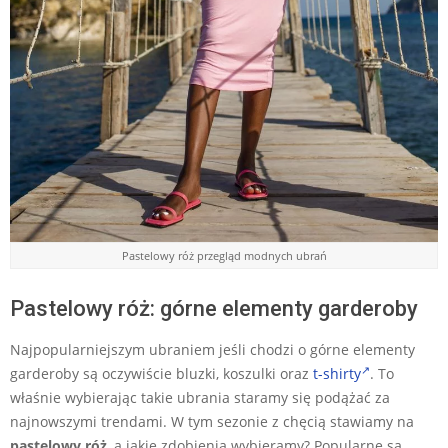
Pastelowy róż przegląd modnych ubrań
Pastelowy róż: górne elementy garderoby
Najpopularniejszym ubraniem jeśli chodzi o górne elementy
garderoby są oczywiście bluzki, koszulki oraz
t-shirty
. To
właśnie wybierając takie ubrania staramy się podążać za
najnowszymi trendami. W tym sezonie z chęcią stawiamy na
pastelowy róż
, a jakie zdobienia wybieramy? Popularne są