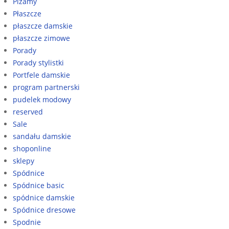
Piżamy
Płaszcze
płaszcze damskie
płaszcze zimowe
Porady
Porady stylistki
Portfele damskie
program partnerski
pudelek modowy
reserved
Sale
sandału damskie
shoponline
sklepy
Spódnice
Spódnice basic
spódnice damskie
Spódnice dresowe
Spodnie