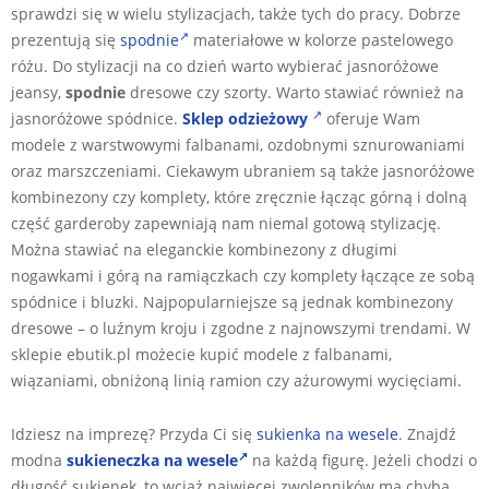
sprawdzi się w wielu stylizacjach, także tych do pracy. Dobrze
prezentują się
spodnie
materiałowe w kolorze pastelowego
różu. Do stylizacji na co dzień warto wybierać jasnoróżowe
jeansy,
spodnie
dresowe czy szorty. Warto stawiać również na
jasnoróżowe spódnice.
Sklep odzieżowy
oferuje Wam
modele z warstwowymi falbanami, ozdobnymi sznurowaniami
oraz marszczeniami. Ciekawym ubraniem są także jasnoróżowe
kombinezony czy komplety, które zręcznie łącząc górną i dolną
część garderoby zapewniają nam niemal gotową stylizację.
Można stawiać na eleganckie kombinezony z długimi
nogawkami i górą na ramiączkach czy komplety łączące ze sobą
spódnice i bluzki. Najpopularniejsze są jednak kombinezony
dresowe – o luźnym kroju i zgodne z najnowszymi trendami. W
sklepie ebutik.pl możecie kupić modele z falbanami,
wiązaniami, obniżoną linią ramion czy ażurowymi wycięciami.
Idziesz na imprezę? Przyda Ci się
sukienka na wesele
. Znajdź
modna
sukieneczka na wesele
na każdą figurę. Jeżeli chodzi o
długość sukienek, to wciąż najwięcej zwolenników ma chyba