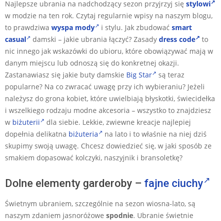
Najlepsze ubrania na nadchodzący sezon przyjrzyj się
stylowi
w modzie na ten rok. Czytaj regularnie wpisy na naszym blogu,
to prawdziwa
wyspa mody
i stylu. Jak zbudować
smart
casual
damski – jakie ubrania łączyć? Zasady
dress code
to
nic innego jak wskazówki do ubioru, które obowiązywać mają w
danym miejscu lub odnoszą się do konkretnej okazji.
Zastanawiasz się jakie buty damskie
Big Star
są teraz
popularne? Na co zwracać uwagę przy ich wybieraniu? Jeżeli
należysz do grona kobiet, które uwielbiają błyskotki, świecidełka
i wszelkiego rodzaju modne akcesoria – wszystko to znajdziesz
w
biżuterii
dla siebie. Lekkie, zwiewne kreacje najlepiej
dopełnia delikatna
biżuteria
na lato i to właśnie na niej dziś
skupimy swoją uwagę. Chcesz dowiedzieć się, w jaki sposób ze
smakiem dopasować kolczyki, naszyjnik i bransoletkę?
Dolne elementy garderoby –
fajne ciuchy
Świetnym ubraniem, szczególnie na sezon wiosna-lato, są
naszym zdaniem jasnoróżowe
spodnie
. Ubranie świetnie