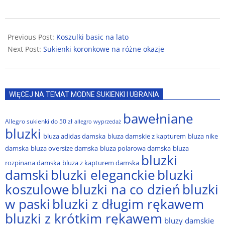
2024-
04-
Previous Post:
Koszulki basic na lato
14
Next Post:
Sukienki koronkowe na różne okazje
WIĘCEJ NA TEMAT MODNE SUKIENKI I UBRANIA
bawełniane
Allegro sukienki do 50 zł
allegro wyprzedaż
bluzki
bluza adidas damska
bluza damskie z kapturem
bluza nike
damska
bluza oversize damska
bluza polarowa damska
bluza
bluzki
rozpinana damska
bluza z kapturem damska
damski
bluzki eleganckie
bluzki
bluzki na co dzień
bluzki
koszulowe
w paski
bluzki z długim rękawem
bluzki z krótkim rękawem
bluzy damskie