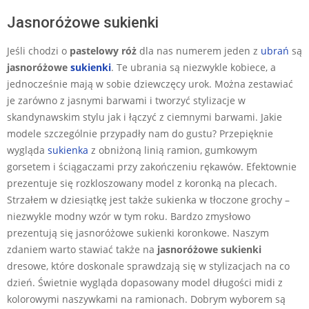
Jasnoróżowe sukienki
Jeśli chodzi o
pastelowy róż
dla nas numerem jeden z
ubrań
są
jasnoróżowe
sukienki
. Te ubrania są niezwykle kobiece, a
jednocześnie mają w sobie dziewczęcy urok. Można zestawiać
je zarówno z jasnymi barwami i tworzyć stylizacje w
skandynawskim stylu jak i łączyć z ciemnymi barwami. Jakie
modele szczególnie przypadły nam do gustu? Przepięknie
wygląda
sukienka
z obniżoną linią ramion, gumkowym
gorsetem i ściągaczami przy zakończeniu rękawów. Efektownie
prezentuje się rozkloszowany model z koronką na plecach.
Strzałem w dziesiątkę jest także sukienka w tłoczone grochy –
niezwykle modny wzór w tym roku. Bardzo zmysłowo
prezentują się jasnoróżowe sukienki koronkowe. Naszym
zdaniem warto stawiać także na
jasnoróżowe sukienki
dresowe, które doskonale sprawdzają się w stylizacjach na co
dzień. Świetnie wygląda dopasowany model długości midi z
kolorowymi naszywkami na ramionach. Dobrym wyborem są