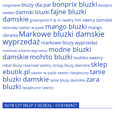
bonprix bluzki
bluzy dla par
rozpinane
bonprix
fajne bluzki
damski bluzki
sweter
damskie
hm swetry damskie
greenpoint
h & m swetry
mango bluzki
mango
kolorowy sweter w paski
Markowe bluzki damskie
ubrania
wyprzedaż
markowe bluzy wyprzedaż
modne bluzki
markowe sukienki wyprzedaż
damskie
mohito bluzki
mohito swetry
sklep
rebel bluzy
reserved swetry
sinsay bluzy damskie
ebutik.pl
tanie
sweter w paski
sweter świąteczny
bluzki damskie
zara
tanie bluzy damskie
bluzki
świąteczne swetry
BUTIK CZY SKLEP Z ODZIEŻĄ – CO BYBRAĆ?