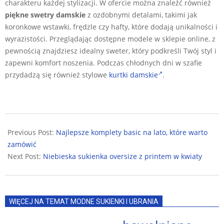
charakteru każdej stylizacji. W ofercie można znaleźć również
piękne swetry damskie
z ozdobnymi detalami, takimi jak
koronkowe wstawki, frędzle czy hafty, które dodają unikalności i
wyrazistości. Przeglądając dostępne modele w sklepie online, z
pewnością znajdziesz idealny sweter, który podkreśli Twój styl i
zapewni komfort noszenia. Podczas chłodnych dni w szafie
przydadzą się również stylowe
kurtki damskie
.
2024-
07-
Previous Post:
Najlepsze komplety basic na lato, które warto
11
zamówić
Next Post:
Niebieska sukienka oversize z printem w kwiaty
WIĘCEJ NA TEMAT MODNE SUKIENKI I UBRANIA