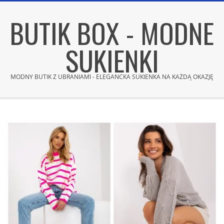
Skip
BUTIK BOX - MODNE
to
content
SUKIENKI
MODNY BUTIK Z UBRANIAMI - ELEGANCKA SUKIENKA NA KAŻDĄ OKAZJĘ
Secondary
Navigation
Menu