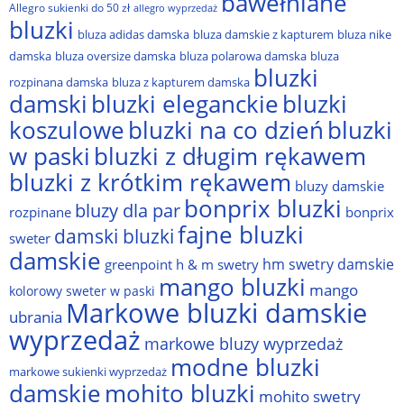
bawełniane
Allegro sukienki do 50 zł
allegro wyprzedaż
bluzki
bluza adidas damska
bluza damskie z kapturem
bluza nike
damska
bluza oversize damska
bluza polarowa damska
bluza
bluzki
rozpinana damska
bluza z kapturem damska
damski
bluzki eleganckie
bluzki
bluzki na co dzień
bluzki
koszulowe
w paski
bluzki z długim rękawem
bluzki z krótkim rękawem
bluzy damskie
bonprix bluzki
bluzy dla par
rozpinane
bonprix
fajne bluzki
damski bluzki
sweter
damskie
hm swetry damskie
greenpoint
h & m swetry
mango bluzki
mango
kolorowy sweter w paski
Markowe bluzki damskie
ubrania
wyprzedaż
markowe bluzy wyprzedaż
modne bluzki
markowe sukienki wyprzedaż
damskie
mohito bluzki
mohito swetry