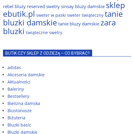
sklep
rebel bluzy
reserved swetry
sinsay bluzy damskie
ebutik.pl
tanie
sweter w paski
sweter świąteczny
bluzki damskie
zara
tanie bluzy damskie
bluzki
świąteczne swetry
BUTIK CZY SKLEP Z ODZIEŻĄ – CO BYBRAĆ?
adidas
Akcesoria damskie
Aktualności
Baleriny
Bestsellery
Bielizna damska
Biustonosze
Biżuteria
Bluzki basic
Bluzki damskie