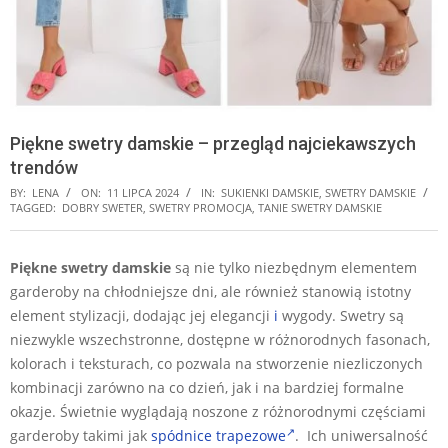
Piękne swetry damskie – przegląd najciekawszych
trendów
BY:
LENA
ON:
11 LIPCA 2024
IN:
SUKIENKI DAMSKIE
,
SWETRY DAMSKIE
TAGGED:
DOBRY SWETER
,
SWETRY PROMOCJA
,
TANIE SWETRY DAMSKIE
Piękne swetry damskie
są nie tylko niezbędnym elementem
garderoby na chłodniejsze dni, ale również stanowią istotny
element stylizacji, dodając jej elegancji
i
wygody. Swetry są
niezwykle wszechstronne, dostępne w różnorodnych fasonach,
kolorach i teksturach, co pozwala na stworzenie niezliczonych
kombinacji zarówno na co dzień, jak i na bardziej formalne
okazje. Świetnie wyglądają noszone z różnorodnymi częściami
garderoby takimi jak
spódnice trapezowe
. Ich uniwersalność