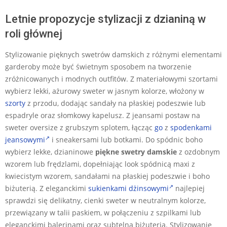
Letnie propozycje stylizacji z dzianiną w
roli głównej
Stylizowanie pięknych swetrów damskich z różnymi elementami
garderoby może być świetnym sposobem na tworzenie
zróżnicowanych i modnych outfitów. Z materiałowymi szortami
wybierz lekki, ażurowy sweter w jasnym kolorze, włożony w
szorty
z przodu, dodając sandały na płaskiej podeszwie lub
espadryle oraz słomkowy kapelusz. Z jeansami postaw na
sweter oversize z grubszym splotem, łącząc
go
z
spodenkami
jeansowymi
i sneakersami lub botkami. Do spódnic boho
wybierz lekke, dzianinowe
piękne swetry damskie
z ozdobnym
wzorem lub frędzlami, dopełniając look spódnicą maxi z
kwiecistym wzorem, sandałami na płaskiej podeszwie i boho
biżuterią. Z eleganckimi
sukienkami dżinsowymi
najlepiej
sprawdzi się delikatny, cienki sweter w neutralnym kolorze,
przewiązany w talii paskiem, w połączeniu z szpilkami lub
eleganckimi balerinami oraz subtelną biżuterią. Stylizowanie