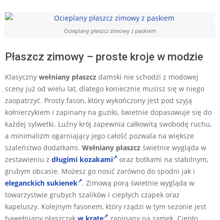
Ocieplany płaszcz zimowy z paskiem
Płaszcz zimowy – proste kroje w modzie
Klasyczny
wełniany płaszcz
damski nie schodzi z modowej
sceny już od wielu lat, dlatego koniecznie musisz się w niego
zaopatrzyć. Prosty fason, który wykończony jest pod szyją
kołnierzykiem i zapinany na guziki, świetnie dopasowuje się do
każdej sylwetki. Luźny krój zapewnia całkowitą swobodę ruchu,
a minimalizm ogarniający jego całość pozwala na większe
szaleństwo dodatkami.
Wełniany płaszcz
świetnie wygląda w
zestawieniu z
długimi kozakami
oraz botkami na stabilnym,
grubym obcasie. Możesz go nosić zarówno do spodni jak i
eleganckich sukienek
. Zimową porą świetnie wygląda w
towarzystwie grubych szalików i ciepłych czapek oraz
kapeluszy. Kolejnym fasonem, który rządzi w tym sezonie jest
bawełniany płaszczyk
w kratę
zapinany na zamek. Ciepło