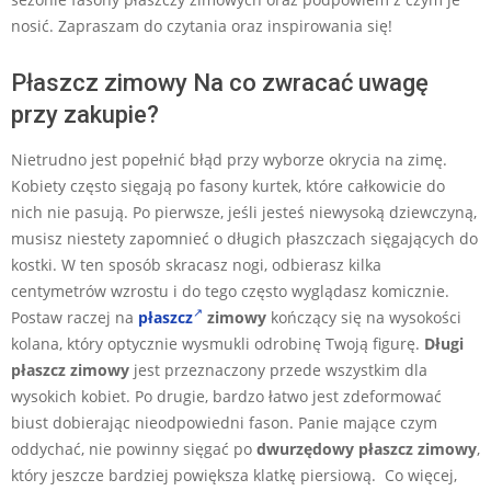
nosić. Zapraszam do czytania oraz inspirowania się!
Płaszcz zimowy Na co zwracać uwagę
przy zakupie?
Nietrudno jest popełnić błąd przy wyborze okrycia na zimę.
Kobiety często sięgają po fasony kurtek, które całkowicie do
nich nie pasują. Po pierwsze, jeśli jesteś niewysoką dziewczyną,
musisz niestety zapomnieć o długich płaszczach sięgających do
kostki. W ten sposób skracasz nogi, odbierasz kilka
centymetrów wzrostu i do tego często wyglądasz komicznie.
Postaw raczej na
płaszcz
zimowy
kończący się na wysokości
kolana, który optycznie wysmukli odrobinę Twoją figurę.
Długi
płaszcz zimowy
jest przeznaczony przede wszystkim dla
wysokich kobiet. Po drugie, bardzo łatwo jest zdeformować
biust dobierając nieodpowiedni fason. Panie mające czym
oddychać, nie powinny sięgać po
dwurzędowy
płaszcz zimowy
,
który jeszcze bardziej powiększa klatkę piersiową. Co więcej,