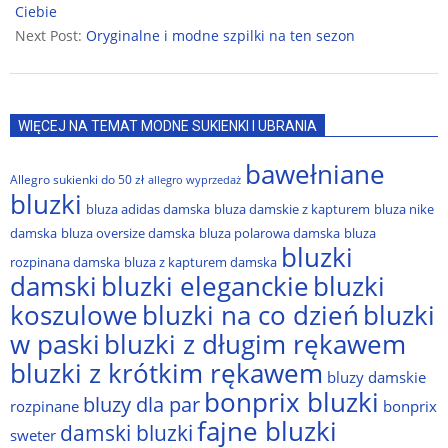
05
Ciebie
Next Post:
Oryginalne i modne szpilki na ten sezon
WIĘCEJ NA TEMAT MODNE SUKIENKI I UBRANIA
bawełniane
Allegro sukienki do 50 zł
allegro wyprzedaż
bluzki
bluza adidas damska
bluza damskie z kapturem
bluza nike
damska
bluza oversize damska
bluza polarowa damska
bluza
bluzki
rozpinana damska
bluza z kapturem damska
damski
bluzki eleganckie
bluzki
bluzki na co dzień
bluzki
koszulowe
w paski
bluzki z długim rękawem
bluzki z krótkim rękawem
bluzy damskie
bonprix bluzki
bluzy dla par
rozpinane
bonprix
fajne bluzki
damski bluzki
sweter