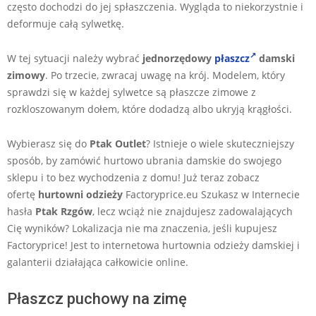
często dochodzi do jej spłaszczenia. Wygląda to niekorzystnie i
deformuje całą sylwetkę.
W tej sytuacji należy wybrać
jednorzędowy
płaszcz
damski
zimowy
. Po trzecie, zwracaj uwagę na krój. Modelem, który
sprawdzi się w każdej sylwetce są płaszcze zimowe z
rozkloszowanym dołem, które dodadzą albo ukryją krągłości.
Wybierasz się do
Ptak Outlet
? Istnieje o wiele skuteczniejszy
sposób, by zamówić hurtowo ubrania damskie do swojego
sklepu i to bez wychodzenia z domu! Już teraz zobacz
ofertę
hurtowni odzieży
Factoryprice.eu Szukasz w Internecie
hasła
Ptak Rzgów
, lecz wciąż nie znajdujesz zadowalających
Cię wyników? Lokalizacja nie ma znaczenia, jeśli kupujesz
Factoryprice! Jest to internetowa hurtownia odzieży damskiej i
galanterii działająca całkowicie online.
Płaszcz puchowy na zimę