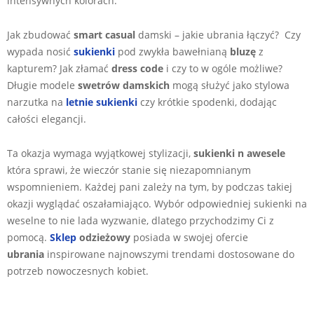
intensywnych kolorach.
Jak zbudować
smart casual
damski – jakie ubrania łączyć? Czy
wypada nosić
sukienki
pod zwykła bawełnianą
bluzę
z
kapturem? Jak złamać
dress code
i czy to w ogóle możliwe?
Długie modele
swetrów damskich
mogą służyć jako stylowa
narzutka na
letnie sukienki
czy krótkie spodenki, dodając
całości elegancji.
Ta okazja wymaga wyjątkowej stylizacji,
sukienki n awesele
która sprawi, że wieczór stanie się niezapomnianym
wspomnieniem. Każdej pani zależy na tym, by podczas takiej
okazji wyglądać oszałamiająco. Wybór odpowiedniej sukienki na
weselne to nie lada wyzwanie, dlatego przychodzimy Ci z
pomocą.
Sklep
odzieżowy
posiada w swojej ofercie
ubrania
inspirowane najnowszymi trendami dostosowane do
potrzeb nowoczesnych kobiet.