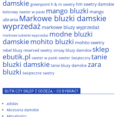
damskie
hm swetry damskie
greenpoint
h & m swetry
mango bluzki
mango
kolorowy sweter w paski
Markowe bluzki damskie
ubrania
wyprzedaż
markowe bluzy wyprzedaż
modne bluzki
markowe sukienki wyprzedaż
damskie
mohito bluzki
mohito swetry
sklep
rebel bluzy
reserved swetry
sinsay bluzy damskie
ebutik.pl
tanie
sweter w paski
sweter świąteczny
bluzki damskie
zara
tanie bluzy damskie
bluzki
świąteczne swetry
BUTIK CZY SKLEP Z ODZIEŻĄ – CO BYBRAĆ?
adidas
Akcesoria damskie
Aktualności