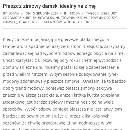
Płaszcz zimowy damski idealny na zimę
BY:
JOANA
ON:
5 GRUDNIA 2024
IN:
MODA
TAGGED:
ASG HURT
,
COCOMORE HURT
,
EHURTWOLKA
,
HURTOWNIA KESI
,
HURTOWNIA ODZIEZY
DAMSKIEJ
,
PTAK OUTLET
,
PTAK RZGÓW
,
WÓLKA FASHION
Kiedy za oknem pojawiają się pierwsze płatki śniegu, a
temperatura spadnie poniżej zero stopni Celsjusza, zaczynamy
zastanawiać się nad wyborem odpowiedniego okrycia na zimę.
Chcąc korzystać z uroków tej pory roku i chętniej wychodzić z
domu w śnieżne dni, musimy postarać się o zabezpieczenie
przed wielkim mrozem. W tym sezonie zdecydowanie rynek
modowy zdominowały płaszcze zimowe . Uważam, że to bardzo
dobry trend modowy, ponieważ płaszcz zimowy zakrywa
znacznie większą część ciała, aniżeli krótka kurtka ocieplana.
Dodatkowo jest bardzo stylowy i można nosić go na wiele
sposobów. Wybór odpowiedniego płaszcza nie jest łatwy, tym
bardziej, że powinien on służyć Ci przez kilka kolejnych
sezonów. Za chwilę przedstawię Ci najmodniejsze w tym
sezonie fasony płaszczy zimowych oraz podpowiem z czym je