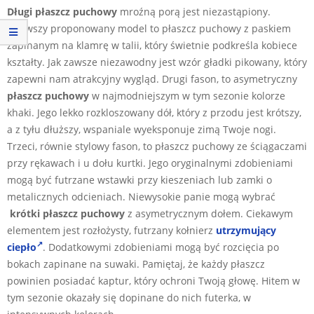
Długi płaszcz puchowy
mroźną porą jest niezastąpiony.
Pierwszy proponowany model to płaszcz puchowy z paskiem
zapinanym na klamrę w talii, który świetnie podkreśla kobiece
kształty. Jak zawsze niezawodny jest wzór gładki pikowany, który
zapewni nam atrakcyjny wygląd. Drugi fason, to asymetryczny
płaszcz puchowy
w najmodniejszym w tym sezonie kolorze
khaki. Jego lekko rozkloszowany dół, który z przodu jest krótszy,
a z tyłu dłuższy, wspaniale wyeksponuje zimą Twoje nogi.
Trzeci, równie stylowy fason, to płaszcz puchowy ze ściągaczami
przy rękawach i u dołu kurtki. Jego oryginalnymi zdobieniami
mogą być futrzane wstawki przy kieszeniach lub zamki o
metalicznych odcieniach. Niewysokie panie mogą wybrać
krótki płaszcz puchowy
z asymetrycznym dołem. Ciekawym
elementem jest rozłożysty, futrzany kołnierz
utrzymujący
ciepło
. Dodatkowymi zdobieniami mogą być rozcięcia po
bokach zapinane na suwaki. Pamiętaj, że każdy płaszcz
powinien posiadać kaptur, który ochroni Twoją głowę. Hitem w
tym sezonie okazały się dopinane do nich futerka, w