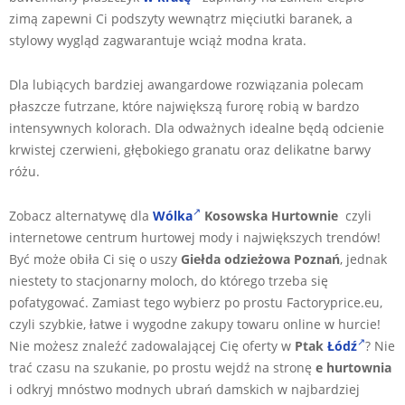
zimą zapewni Ci podszyty wewnątrz mięciutki baranek, a
stylowy wygląd zagwarantuje wciąż modna krata.
Dla lubiących bardziej awangardowe rozwiązania polecam
płaszcze futrzane, które największą furorę robią w bardzo
intensywnych kolorach. Dla odważnych idealne będą odcienie
krwistej czerwieni, głębokiego granatu oraz delikatne barwy
różu.
Zobacz alternatywę dla
Wólka
Kosowska Hurtownie
czyli
internetowe centrum hurtowej mody i największych trendów!
Być może obiła Ci się o uszy
Giełda odzieżowa
Poznań
, jednak
niestety to stacjonarny moloch, do którego trzeba się
pofatygować. Zamiast tego wybierz po prostu Factoryprice.eu,
czyli szybkie, łatwe i wygodne zakupy towaru online w hurcie!
Nie możesz znaleźć zadowalającej Cię oferty w
Ptak
Łódź
? Nie
trać czasu na szukanie, po prostu wejdź na stronę
e hurtownia
i odkryj mnóstwo modnych ubrań damskich w najbardziej