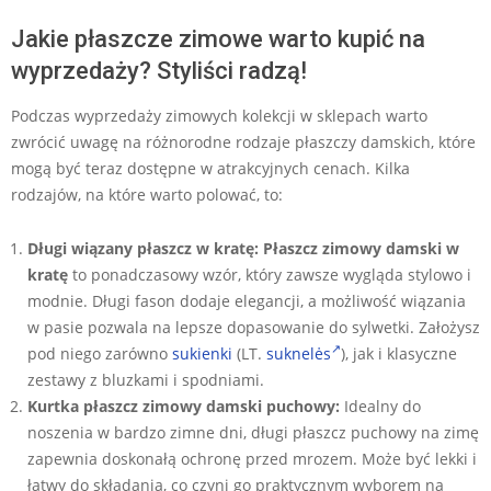
Jakie płaszcze zimowe warto kupić na
wyprzedaży? Styliści radzą!
Podczas wyprzedaży zimowych kolekcji w sklepach warto
zwrócić uwagę na różnorodne rodzaje płaszczy damskich, które
mogą być teraz dostępne w atrakcyjnych cenach. Kilka
rodzajów, na które warto polować, to:
Długi wiązany płaszcz w kratę:
Płaszcz zimowy damski w
kratę
to ponadczasowy wzór, który zawsze wygląda stylowo i
modnie. Długi fason dodaje elegancji, a możliwość wiązania
w pasie pozwala na lepsze dopasowanie do sylwetki. Założysz
pod niego zarówno
sukienki
(LT.
suknelės
), jak i klasyczne
zestawy z bluzkami i spodniami.
Kurtka płaszcz zimowy damski puchowy:
Idealny do
noszenia w bardzo zimne dni, długi płaszcz puchowy na zimę
zapewnia doskonałą ochronę przed mrozem. Może być lekki i
łatwy do składania, co czyni go praktycznym wyborem na