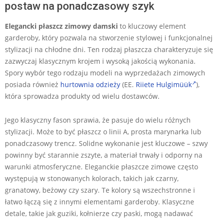
postaw na ponadczasowy szyk
Elegancki płaszcz zimowy damski
to kluczowy element
garderoby, który pozwala na stworzenie stylowej i funkcjonalnej
stylizacji na chłodne dni. Ten rodzaj płaszcza charakteryzuje się
zazwyczaj klasycznym krojem i wysoką jakością wykonania.
Spory wybór tego rodzaju modeli na wyprzedażach zimowych
posiada również
hurtownia odzieży
(EE.
Riiete Hulgimüük
),
która sprowadza produkty od wielu dostawców.
Jego klasyczny fason sprawia, że pasuje do wielu różnych
stylizacji. Może to być płaszcz o linii A, prosta marynarka lub
ponadczasowy trencz. Solidne wykonanie jest kluczowe – szwy
powinny być starannie zszyte, a materiał trwały i odporny na
warunki atmosferyczne. Eleganckie płaszcze zimowe często
występują w stonowanych kolorach, takich jak czarny,
granatowy, beżowy czy szary. Te kolory są wszechstronne i
łatwo łączą się z innymi elementami garderoby. Klasyczne
detale, takie jak guziki, kołnierze czy paski, mogą nadawać