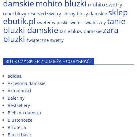
damskie
mohito bluzki
mohito swetry
sklep
rebel bluzy
reserved swetry
sinsay bluzy damskie
ebutik.pl
tanie
sweter w paski
sweter świąteczny
bluzki damskie
zara
tanie bluzy damskie
bluzki
świąteczne swetry
BUTIK CZY SKLEP Z ODZIEŻĄ – CO BYBRAĆ?
adidas
Akcesoria damskie
Aktualności
Baleriny
Bestsellery
Bielizna damska
Biustonosze
Biżuteria
Bluzki basic