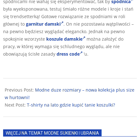
spódnicami nie wahaj się eksperymentować, tak by
spódnica
była wyeksponowana, testuj śmiało różne modele i kroje i stań
się trendsetterką! Gotowe rozwiązanie ze spodniami w roli
głównej to
garnitur damski
. On nie pozostawia wątpliwości –
na pewno będziesz wyglądać elegancko. Jednak na pewno
spokojnie wzorzyste
koszule damskie
można założyć do
pracy, w której wymaga się schludnego wyglądu, ale nie
obowiązują ścisłe zasady
dress code
’u.
2024-
03-
Previous Post:
Modne duze rozmiary – nowa kolekcja plus size
05
w hurtowni!
Next Post:
T-shirty na lato gdzie kupić tanie koszulki?
WIĘCEJ NA TEMAT MODNE SUKIENKI I UBRANIA