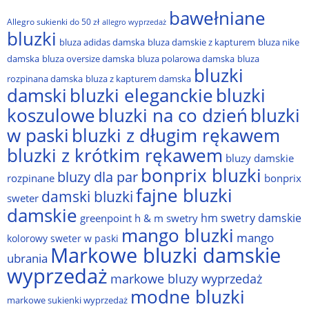
bawełniane
Allegro sukienki do 50 zł
allegro wyprzedaż
bluzki
bluza adidas damska
bluza damskie z kapturem
bluza nike
damska
bluza oversize damska
bluza polarowa damska
bluza
bluzki
rozpinana damska
bluza z kapturem damska
damski
bluzki eleganckie
bluzki
bluzki na co dzień
bluzki
koszulowe
w paski
bluzki z długim rękawem
bluzki z krótkim rękawem
bluzy damskie
bonprix bluzki
bluzy dla par
rozpinane
bonprix
fajne bluzki
damski bluzki
sweter
damskie
hm swetry damskie
greenpoint
h & m swetry
mango bluzki
mango
kolorowy sweter w paski
Markowe bluzki damskie
ubrania
wyprzedaż
markowe bluzy wyprzedaż
modne bluzki
markowe sukienki wyprzedaż