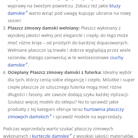
wyprawy na świeżym powietrzu. Zobacz też jakie
bluzy
damskie
warto wziąć pod uwagę kupując ubrania na nowy
sezon!
Płaszcz zimowy damski wełniany:
Płaszcz wykonany z
wysokiej jakości wełny jest elegancki i ciepły, do tego może
mieć różne kroje – od prostych do bardziej dopasowanych.
Wełniane płaszcze są trwałe i dobrze wyglądają przez wiele
sezonów, dlatego zainwestuj w te wielosezonowe
ciuchy
damskie
.
Ocieplany Płaszcz zimowy damski z futerka:
Idealny wybór
dla tych, którzy cenią sobie elegancję i ciepło. Milutkie i super
ciepłe płaszcze ze sztucznego futerka mogą mieć różne
długości i fasony, ale zawsze dodają szyku każdej stylizacji.
Szukasz więcej modeli do sklepu? No to sprawdź jakie
produkty z tej kategorii oferuje teraz
hurtownia płaszczy
zimowych damskich
i sprawdź modele na wyprzedaży.
Podczas wyprzedaży warto szukać płaszczy zimowych
wykonanych i
kurteczki damskie
z wysokiej jakości materiałów,