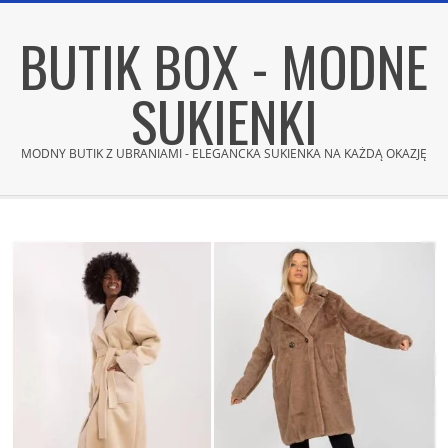
Skip
BUTIK BOX - MODNE
to
content
SUKIENKI
MODNY BUTIK Z UBRANIAMI - ELEGANCKA SUKIENKA NA KAŻDĄ OKAZJĘ
Secondary
Navigation
Menu