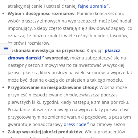
atrakcyjnej cenie i ustrzelić taniej
fajne ubrania
.
Wybór i dostępność rozmiarów
: Pomimo końca sezonu,
wybór płaszczy zimowych na wyprzedażach może być nadal
imponujący. Sklepy często starają się zlikwidować zapasy, co
oznacza, że można znaleźć wiele różnych modeli, fasonów,
kolorów i rozmiarów.
Doskonała inwestycja na przyszłość
: Kupując
płaszcz
zimowy damski
wyprzedaż
, można zabezpieczyć się na
następny sezon zimowy! Warto zainwestować w wysokiej
jakości płaszcz, który posłuży na wiele sezonów, a wyprzedaż
może być idealną okazją do znalezienia takiego modelu.
Przygotowanie na niespodziewane chłody
: Wiosna może
przynieść niespodziewane chłody, zwłaszcza podczas
pierwszych kilku tygodni, kiedy następuje zmiana pór roku.
Posiadanie płaszcza zimowego na wyprzedaży pozwala być
przygotowanym na zmienne warunki pogodowe, a poza tym
gwarantuje ponadczasowy
dress code
na zimowy sezon.
Zakup wysokiej jakości produktów
: Wielu producentów