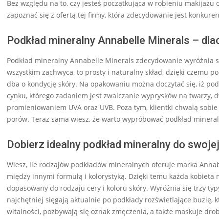
Bez względu na to, czy jesteś początkująca w robieniu makijaż
zapoznać się z ofertą tej firmy, która zdecydowanie jest konkure
Podkład mineralny Annabelle Minerals – dl
Podkład mineralny Annabelle Minerals zdecydowanie wyróżnia s
wszystkim zachwyca, to prosty i naturalny skład, dzięki czemu p
dba o kondycję skóry. Na opakowaniu można doczytać się, iż pod
cynku, którego zadaniem jest zwalczanie wyprysków na twarzy, d
promieniowaniem UVA oraz UVB. Poza tym, klientki chwalą sobie 
porów. Teraz sama wiesz, że warto wypróbować podkład mineraln
Dobierz idealny podkład mineralny do swojej
Wiesz, ile rodzajów podkładów mineralnych oferuje marka Annabe
między innymi formułą i kolorystyką. Dzięki temu każda kobieta 
dopasowany do rodzaju cery i koloru skóry. Wyróżnia się trzy typ
najchętniej sięgają aktualnie po podkłady rozświetlające buzię, k
witalności, pozbywają się oznak zmęczenia, a także maskuje drob