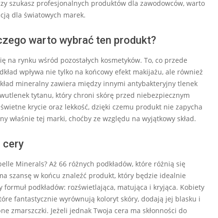
u czy szukasz profesjonalnych produktów dla zawodowców, warto
ncją dla światowych marek.
aczego warto wybrać ten produkt?
ię na rynku wśród pozostałych kosmetyków. To, co przede
odkład wpływa nie tylko na końcowy efekt makijażu, ale również
kład mineralny zawiera między innymi antybakteryjny tlenek
wutlenek tytanu, który chroni skórę przed niebezpiecznym
świetne krycie oraz lekkość, dzięki czemu produkt nie zapycha
y właśnie tej marki, choćby ze względu na wyjątkowy skład.
 cery
lle Minerals? Aż 66 różnych podkładów, które różnią się
ma szansę w końcu znaleźć produkt, który będzie idealnie
y formuł podkładów: rozświetlająca, matująca i kryjąca. Kobiety
tóre fantastycznie wyrównują koloryt skóry, dodają jej blasku i
ne zmarszczki. Jeżeli jednak Twoja cera ma skłonności do