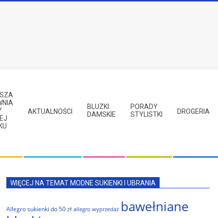
PSZA
WNIA
BLUZKI
PORADY
Y
AKTUALNOŚCI
DROGERIA
DAMSKIE
STYLISTKI
EJ
KU
WIĘCEJ NA TEMAT MODNE SUKIENKI I UBRANIA
bawełniane
Allegro sukienki do 50 zł
allegro wyprzedaż