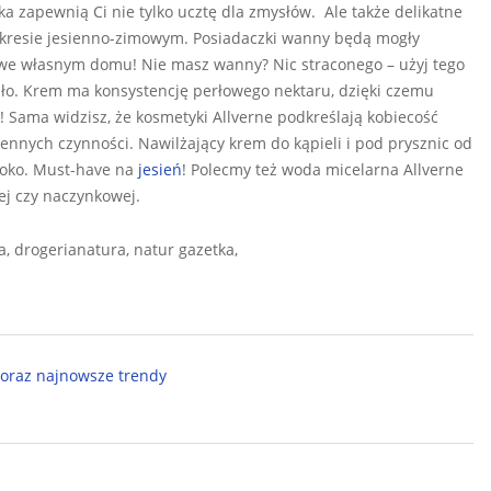
a zapewnią Ci nie tylko ucztę dla zmysłów. Ale także delikatne
okresie jesienno-zimowym. Posiadaczki wanny będą mogły
e własnym domu! Nie masz wanny? Nic straconego – użyj tego
ało. Krem ma konsystencję perłowego nektaru, dzięki czemu
 Sama widzisz, że kosmetyki Allverne podkreślają kobiecość
ennych czynności. Nawilżający krem do kąpieli i pod prysznic od
y oko. Must-have na
jesień
! Polecmy też woda micelarna Allverne
ej czy naczynkowej.
a, drogerianatura, natur gazetka,
 oraz najnowsze trendy