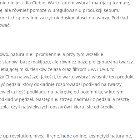
nie nie jest dla Ciebie. Warto zatem wybrać matującą formułę,
kórę, ale również pomoże w uregulowaniu produkcji sebum.
rne i chcą idealnie zakryć niedoskonałości na twarzy. Podkład
ować.
owo, naturalnie i promiennie, a przy tym wszelkie
ko stanowi bazę makijażu, ale również bazę pielęgnacyjną twarzy.
lającej miki, tlenków żelaza oraz filtrom UVA i UVB, to
ży Ci na najwyższej jakości, to warto wybrać właśnie ten produkt.
żyć pędzla, który dokładnie rozprowadzi podkład na twarzy
ewielką ilość podkładu na nakrętkę od pojemnika, w którym
odkład w pędzel. Następnie, strzep nadmiar z pędzla, a resztę
oła, czyli największych obszarów i kieruj się od środka,
 up revolution, nivea, lirene,
hebe
online, kosmetyki naturalne,