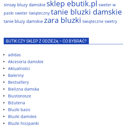
sklep ebutik.pl
sinsay bluzy damskie
sweter w
tanie bluzki damskie
paski
sweter świąteczny
zara bluzki
tanie bluzy damskie
świąteczne swetry
BUTIK CZY SKLEP Z ODZIEŻĄ – CO BYBRAĆ?
adidas
Akcesoria damskie
Aktualności
Baleriny
Bestsellery
Bielizna damska
Biustonosze
Biżuteria
Bluzki basic
Bluzki damskie
Bluzki hiszpanki