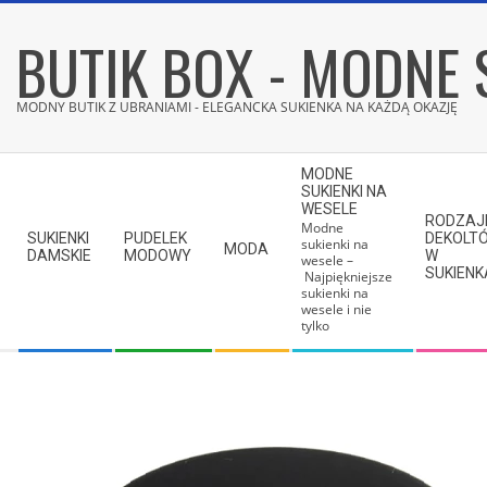
Skip
BUTIK BOX - MODNE 
to
content
MODNY BUTIK Z UBRANIAMI - ELEGANCKA SUKIENKA NA KAŻDĄ OKAZJĘ
Secondary
MODNE
Navigation
SUKIENKI NA
WESELE
Menu
RODZAJ
Modne
SUKIENKI
PUDELEK
DEKOLT
sukienki na
MODA
DAMSKIE
MODOWY
W
wesele –
SUKIEN
Najpiękniejsze
sukienki na
wesele i nie
tylko