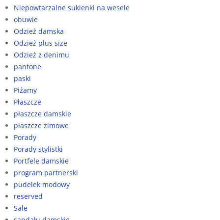
Niepowtarzalne sukienki na wesele
obuwie
Odzież damska
Odzież plus size
Odzież z denimu
pantone
paski
Piżamy
Płaszcze
płaszcze damskie
płaszcze zimowe
Porady
Porady stylistki
Portfele damskie
program partnerski
pudelek modowy
reserved
Sale
sandału damskie