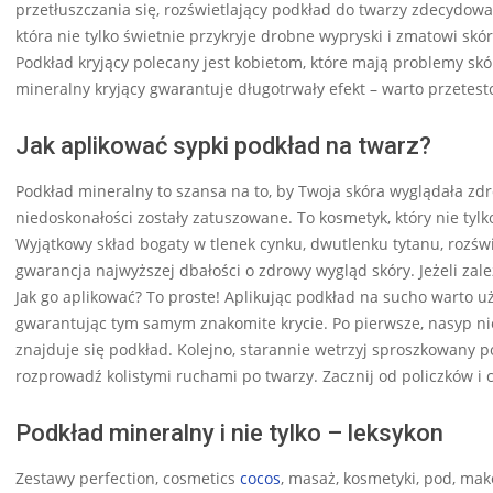
przetłuszczania się, rozświetlający podkład do twarzy zdecydowa
która nie tylko świetnie przykryje drobne wypryski i zmatowi s
Podkład kryjący polecany jest kobietom, które mają problemy skó
mineralny kryjący gwarantuje długotrwały efekt – warto przetest
Jak aplikować sypki podkład na twarz?
Podkład mineralny to szansa na to, by Twoja skóra wyglądała zdr
niedoskonałości zostały zatuszowane. To kosmetyk, który nie tyl
Wyjątkowy skład bogaty w tlenek cynku, dwutlenku tytanu, rozświet
gwarancja najwyższej dbałości o zdrowy wygląd skóry. Jeżeli zale
Jak go aplikować? To proste! Aplikując podkład na sucho warto u
gwarantując tym samym znakomite krycie. Po pierwsze, nasyp ni
znajduje się podkład. Kolejno, starannie wetrzyj sproszkowany p
rozprowadź kolistymi ruchami po twarzy. Zacznij od policzków i cz
Podkład mineralny i nie tylko – leksykon
Zestawy perfection, cosmetics
cocos
, masaż, kosmetyki, pod, make