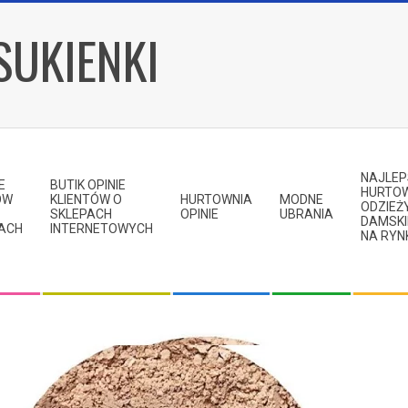
SUKIENKI
NAJLE
E
BUTIK OPINIE
HURTO
ÓW
KLIENTÓW O
HURTOWNIA
MODNE
ODZIEŻ
SKLEPACH
OPINIE
UBRANIA
DAMSKI
KACH
INTERNETOWYCH
NA RYN