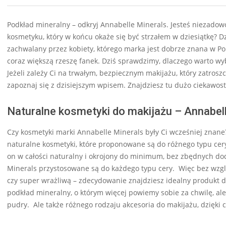
Podkład mineralny – odkryj Annabelle Minerals. Jesteś niezado
kosmetyku, który w końcu okaże się być strzałem w dziesiątkę? D
zachwalany przez kobiety, którego marka jest dobrze znana w Po
coraz większą rzeszę fanek. Dziś sprawdzimy, dlaczego warto wyb
Jeżeli zależy Ci na trwałym, bezpiecznym makijażu, który zatrosz
zapoznaj się z dzisiejszym wpisem. Znajdziesz tu dużo ciekawost
Naturalne kosmetyki do makijażu – Annabel
Czy kosmetyki marki Annabelle Minerals były Ci wcześniej znane?
naturalne kosmetyki, które proponowane są do różnego typu cery
on w całości naturalny i okrojony do minimum, bez zbędnych dod
Minerals przystosowane są do każdego typu cery. Więc bez względ
czy super wrażliwą – zdecydowanie znajdziesz idealny produkt dl
podkład mineralny, o którym więcej powiemy sobie za chwilę, ale 
pudry. Ale także różnego rodzaju akcesoria do makijażu, dzięk