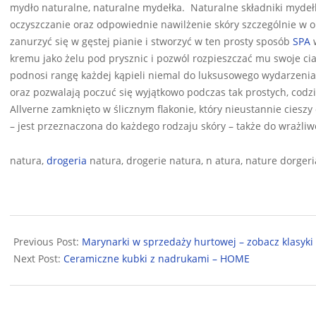
mydło naturalne, naturalne mydełka. Naturalne składniki mydełk
oczyszczanie oraz odpowiednie nawilżenie skóry szczególnie w 
zanurzyć się w gęstej pianie i stworzyć w ten prosty sposób
SPA
w
kremu jako żelu pod prysznic i pozwól rozpieszczać mu swoje ci
podnosi rangę każdej kąpieli niemal do luksusowego wydarzenia!
oraz pozwalają poczuć się wyjątkowo podczas tak prostych, codzi
Allverne zamknięto w ślicznym flakonie, który nieustannie ciesz
– jest przeznaczona do każdego rodzaju skóry – także do wrażliw
natura,
drogeria
natura, drogerie natura, n atura, nature dorgeri
2025-
01-
Previous Post:
Marynarki w sprzedaży hurtowej – zobacz klasyki
19
Next Post:
Ceramiczne kubki z nadrukami – HOME