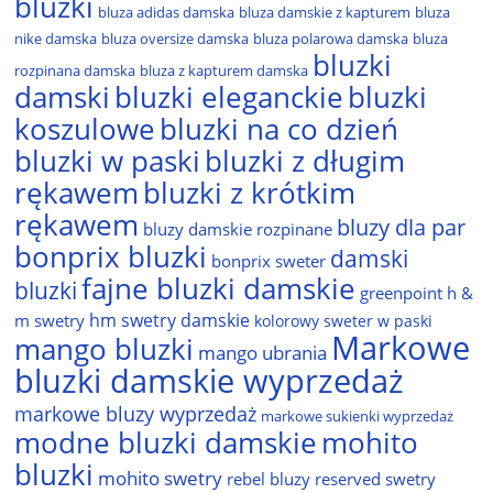
bluzki
bluza adidas damska
bluza damskie z kapturem
bluza
nike damska
bluza oversize damska
bluza polarowa damska
bluza
bluzki
rozpinana damska
bluza z kapturem damska
damski
bluzki eleganckie
bluzki
bluzki na co dzień
koszulowe
bluzki w paski
bluzki z długim
rękawem
bluzki z krótkim
rękawem
bluzy dla par
bluzy damskie rozpinane
bonprix bluzki
damski
bonprix sweter
fajne bluzki damskie
bluzki
greenpoint
h &
hm swetry damskie
m swetry
kolorowy sweter w paski
Markowe
mango bluzki
mango ubrania
bluzki damskie wyprzedaż
markowe bluzy wyprzedaż
markowe sukienki wyprzedaż
modne bluzki damskie
mohito
bluzki
mohito swetry
rebel bluzy
reserved swetry