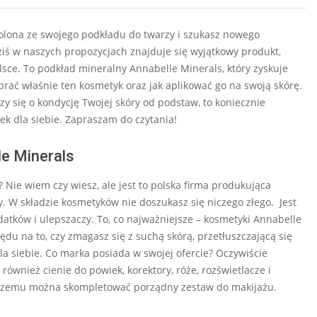
wolona ze swojego podkładu do twarzy i szukasz nowego
ziś w naszych propozycjach znajduje się wyjątkowy produkt,
lsce. To podkład mineralny Annabelle Minerals, który zyskuje
rać właśnie ten kosmetyk oraz jak aplikować go na swoją skórę.
czy się o kondycję Twojej skóry od podstaw, to koniecznie
ek dla siebie. Zapraszam do czytania!
le Minerals
 Nie wiem czy wiesz, ale jest to polska firma produkująca
. W składzie kosmetyków nie doszukasz się niczego złego. Jest
atków i ulepszaczy. To, co najważniejsze – kosmetyki Annabelle
u na to, czy zmagasz się z suchą skórą, przetłuszczającą się
a siebie. Co marka posiada w swojej ofercie? Oczywiście
również cienie do powiek, korektory, róże, rozświetlacze i
i czemu można skompletować porządny zestaw do makijażu.