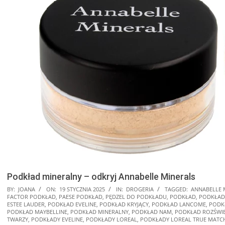
Podkład mineralny – odkryj Annabelle Minerals
BY:
JOANA
ON:
19 STYCZNIA 2025
IN:
DROGERIA
TAGGED:
ANNABELLE 
FACTOR PODKŁAD
,
PAESE PODKŁAD
,
PĘDZEL DO PODKŁADU
,
PODKŁAD
,
PODKŁAD
ESTEE LAUDER
,
PODKŁAD EVELINE
,
PODKŁAD KRYJĄCY
,
PODKŁAD LANCOME
,
PODK
PODKŁAD MAYBELLINE
,
PODKŁAD MINERALNY
,
PODKŁAD NAM
,
PODKŁAD ROZŚWIE
TWARZY
,
PODKŁADY EVELINE
,
PODKŁADY LOREAL
,
PODKŁADY LOREAL TRUE MATC