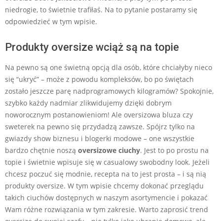
niedrogie, to świetnie trafiłaś. Na to pytanie postaramy się
odpowiedzieć w tym wpisie.
Produkty oversize wciąż są na topie
Na pewno są one świetną opcją dla osób, które chciałyby nieco
się “ukryć” – może z powodu kompleksów, bo po świętach
zostało jeszcze parę nadprogramowych kilogramów? Spokojnie,
szybko każdy nadmiar zlikwidujemy dzięki dobrym
noworocznym postanowieniom! Ale oversizowa bluza czy
sweterek na pewno się przydadzą zawsze. Spójrz tylko na
gwiazdy show biznesu i blogerki modowe – one wszystkie
bardzo chętnie noszą
oversizowe ciuchy
. Jest to po prostu na
topie i świetnie wpisuje się w casualowy swobodny look. Jeżeli
chcesz poczuć się modnie, recepta na to jest prosta – i są nią
produkty oversize. W tym wpisie chcemy dokonać przeglądu
takich ciuchów dostępnych w naszym asortymencie i pokazać
Wam różne rozwiązania w tym zakresie. Warto zaprosić trend