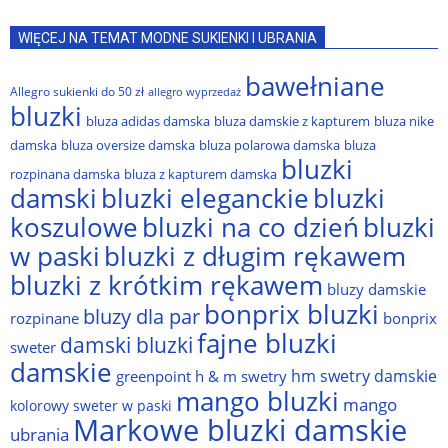
WIĘCEJ NA TEMAT MODNE SUKIENKI I UBRANIA
bawełniane
Allegro sukienki do 50 zł
allegro wyprzedaż
bluzki
bluza adidas damska
bluza damskie z kapturem
bluza nike
damska
bluza oversize damska
bluza polarowa damska
bluza
bluzki
rozpinana damska
bluza z kapturem damska
damski
bluzki eleganckie
bluzki
bluzki na co dzień
bluzki
koszulowe
w paski
bluzki z długim rękawem
bluzki z krótkim rękawem
bluzy damskie
bonprix bluzki
bluzy dla par
rozpinane
bonprix
fajne bluzki
damski bluzki
sweter
damskie
hm swetry damskie
greenpoint
h & m swetry
mango bluzki
mango
kolorowy sweter w paski
Markowe bluzki damskie
ubrania