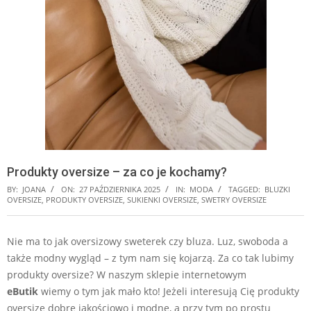
Produkty oversize – za co je kochamy?
BY:
JOANA
ON:
27 PAŹDZIERNIKA 2025
IN:
MODA
TAGGED:
BLUZKI
OVERSIZE
,
PRODUKTY OVERSIZE
,
SUKIENKI OVERSIZE
,
SWETRY OVERSIZE
Nie ma to jak oversizowy sweterek czy bluza. Luz, swoboda a
także modny wygląd – z tym nam się kojarzą. Za co tak lubimy
produkty oversize? W naszym sklepie internetowym
eButik
wiemy o tym jak mało kto! Jeżeli interesują Cię produkty
oversize dobre jakościowo i modne, a przy tym po prostu