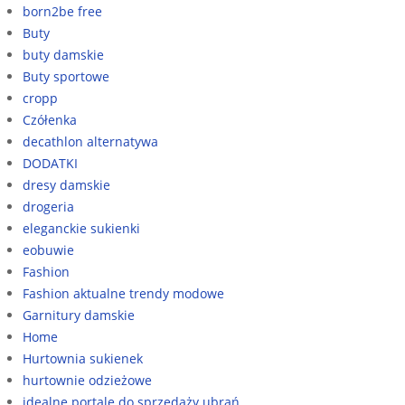
born2be free
Buty
buty damskie
Buty sportowe
cropp
Czółenka
decathlon alternatywa
DODATKI
dresy damskie
drogeria
eleganckie sukienki
eobuwie
Fashion
Fashion aktualne trendy modowe
Garnitury damskie
Home
Hurtownia sukienek
hurtownie odzieżowe
idealne portale do sprzedaży ubrań