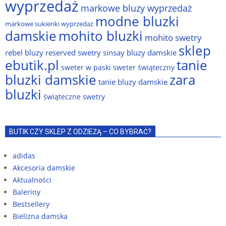
wyprzedaż
markowe bluzy wyprzedaż
modne bluzki
markowe sukienki wyprzedaż
damskie
mohito bluzki
mohito swetry
sklep
rebel bluzy
reserved swetry
sinsay bluzy damskie
ebutik.pl
tanie
sweter w paski
sweter świąteczny
bluzki damskie
zara
tanie bluzy damskie
bluzki
świąteczne swetry
BUTIK CZY SKLEP Z ODZIEŻĄ – CO BYBRAĆ?
adidas
Akcesoria damskie
Aktualności
Baleriny
Bestsellery
Bielizna damska