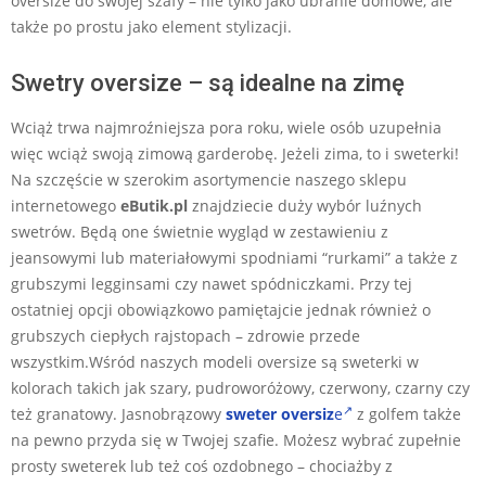
oversize do swojej szafy – nie tylko jako ubranie domowe, ale
także po prostu jako element stylizacji.
Swetry oversize – są idealne na zimę
Wciąż trwa najmroźniejsza pora roku, wiele osób uzupełnia
więc wciąż swoją zimową garderobę. Jeżeli zima, to i sweterki!
Na szczęście w szerokim asortymencie naszego sklepu
internetowego
eButik.pl
znajdziecie duży wybór luźnych
swetrów. Będą one świetnie wygląd w zestawieniu z
jeansowymi lub materiałowymi spodniami “rurkami” a także z
grubszymi legginsami czy nawet spódniczkami. Przy tej
ostatniej opcji obowiązkowo pamiętajcie jednak również o
grubszych ciepłych rajstopach – zdrowie przede
wszystkim.Wśród naszych modeli oversize są sweterki w
kolorach takich jak szary, pudroworóżowy, czerwony, czarny czy
też granatowy. Jasnobrązowy
sweter oversiz
e
z golfem także
na pewno przyda się w Twojej szafie. Możesz wybrać zupełnie
prosty sweterek lub też coś ozdobnego – chociażby z