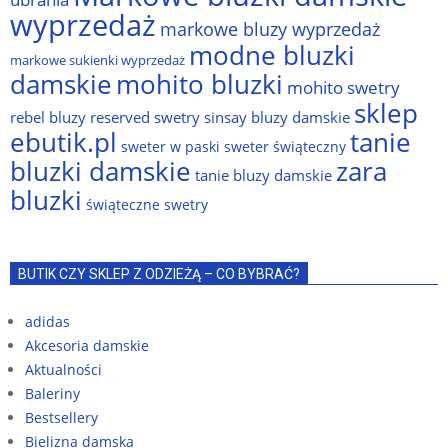
wyprzedaż
markowe bluzy wyprzedaż
modne bluzki
markowe sukienki wyprzedaż
damskie
mohito bluzki
mohito swetry
sklep
rebel bluzy
reserved swetry
sinsay bluzy damskie
ebutik.pl
tanie
sweter w paski
sweter świąteczny
bluzki damskie
zara
tanie bluzy damskie
bluzki
świąteczne swetry
BUTIK CZY SKLEP Z ODZIEŻĄ – CO BYBRAĆ?
adidas
Akcesoria damskie
Aktualności
Baleriny
Bestsellery
Bielizna damska