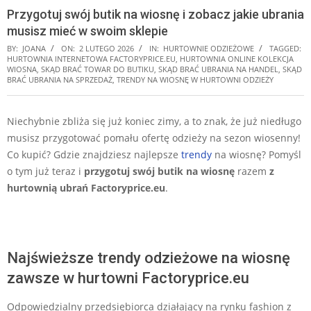
Przygotuj swój butik na wiosnę i zobacz jakie ubrania
musisz mieć w swoim sklepie
BY:
JOANA
ON:
2 LUTEGO 2026
IN:
HURTOWNIE ODZIEŻOWE
TAGGED:
HURTOWNIA INTERNETOWA FACTORYPRICE.EU
,
HURTOWNIA ONLINE KOLEKCJA
WIOSNA
,
SKĄD BRAĆ TOWAR DO BUTIKU
,
SKĄD BRAĆ UBRANIA NA HANDEL
,
SKĄD
BRAĆ UBRANIA NA SPRZEDAŻ
,
TRENDY NA WIOSNĘ W HURTOWNI ODZIEŻY
Niechybnie zbliża się już koniec zimy, a to znak, że już niedługo
musisz przygotować pomału ofertę odzieży na sezon wiosenny!
Co kupić? Gdzie znajdziesz najlepsze
trendy
na wiosnę? Pomyśl
o tym już teraz i
przygotuj swój butik na wiosnę
razem
z
hurtownią ubrań Factoryprice.eu
.
Najświeższe trendy odzieżowe na wiosnę
zawsze w hurtowni Factoryprice.eu
Odpowiedzialny przedsiębiorca działający na rynku fashion z