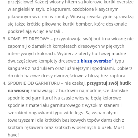
przejściowe! Każdej wiosny hitem są kolorowe kurtki oversize
w angielskim stylu z kapturem, ozdobione klasycznym
pikowanym wzorem w romby. Wiosną rewelacyjnie sprawdzą
się także krótkie pikowane kurtki bomber, które doskonale
podkreślają wcięcie w talii.
KOMPLET DRESOWY – przygotowują swój butik na wiosnę nie
zapomnij o damskich kompletach dresowych w pięknych
intensywnych kolorach. Wybierz z oferty hurtowej modne
dwuczęściowe komplety dresowe
z bluzą oversize
typu
kangurek z nadrukiem oraz luźniejszymi spodniami. Dobierz
do nich bazowe dresy dwuczęściowe z bluzą bez kaptura.
SPODNIE OD GARNITURU – nie czekaj,
przygotuj swój butik
na wiosnę
zamawiając z hurtowni najmodniejsze damskie
spodnie od garnituru! Na czasie wiosną będą kolorowe
spodnie z materiału garniturowego z wysokim stanem i
szerokimi nogawkami typu wide legs. Są wspaniałymi
towarzyszami dla krótkich basicowych topów damskich z
krótkim rękawem oraz krótkich wiosennych bluzek. Must
have!