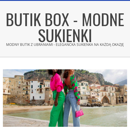
Skip
BUTIK BOX - MODNE
to
content
SUKIENKI
MODNY BUTIK Z UBRANIAMI - ELEGANCKA SUKIENKA NA KAŻDĄ OKAZJĘ
Secondary
Navigation
Menu