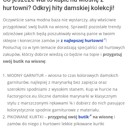
hurtowni? Odkryj hity damskiej kolekcji!
Oczywiście sama modna baza nie wystarczy, aby właściwie
przygotować swój butik na wiosnę. Sprawdź pozostałe trendy
odzieżowe jakich będą poszukiwały wiosną panie w twoim
sklepie i koniecznie zamów je
z najlepszej hurtowni
!
Posłuchaj co w tym temacie doradzają specjaliści od hurtowych
zakupów, którzy dobrze wiedzą co będzie na topie i
przygotuj
swój butik na wiosnę
:
MODNY GARNITUR – wiosna to czas kolorowych damskich
garniturów, najlepiej z marynarką bez zapięcia oraz
szerokimi spodniami z wysokim stanem. Kup w hurcie na
Factoryprice.eu śliczne damskie marynarki w klasycznym
stylu z marszczonymi rękawami ¾ i dobierz do nich pasujące
kolorystycznie spodnie garniturowe z materiału.
PIKOWANE KURTKI –
przygotuj swój
butik
na wiosnę
i
zamów do niego z hurtowni lekkie pikowane kurtki