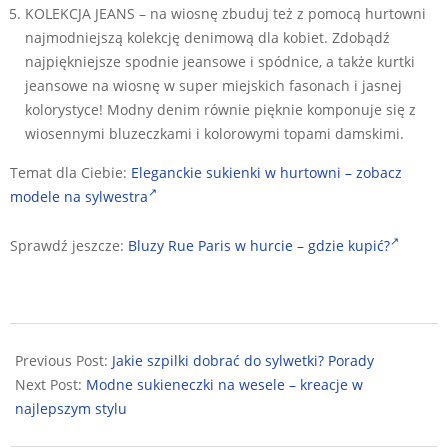
KOLEKCJA JEANS – na wiosnę zbuduj też z pomocą hurtowni
najmodniejszą kolekcję denimową dla kobiet. Zdobądź
najpiękniejsze spodnie jeansowe i spódnice, a także kurtki
jeansowe na wiosnę w super miejskich fasonach i jasnej
kolorystyce! Modny denim równie pięknie komponuje się z
wiosennymi bluzeczkami i kolorowymi topami damskimi.
Temat dla Ciebie:
Eleganckie sukienki w hurtowni – zobacz
modele na sylwestra
Sprawdź jeszcze:
Bluzy Rue Paris w hurcie – gdzie kupić?
2026-
02-
Previous Post:
Jakie szpilki dobrać do sylwetki? Porady
02
Next Post:
Modne sukieneczki na wesele – kreacje w
najlepszym stylu