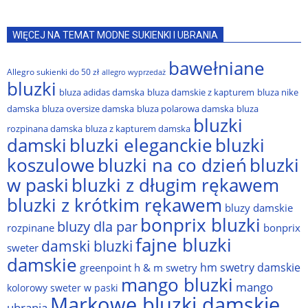
WIĘCEJ NA TEMAT MODNE SUKIENKI I UBRANIA
bawełniane
Allegro sukienki do 50 zł
allegro wyprzedaż
bluzki
bluza adidas damska
bluza damskie z kapturem
bluza nike
damska
bluza oversize damska
bluza polarowa damska
bluza
bluzki
rozpinana damska
bluza z kapturem damska
damski
bluzki eleganckie
bluzki
bluzki na co dzień
bluzki
koszulowe
w paski
bluzki z długim rękawem
bluzki z krótkim rękawem
bluzy damskie
bonprix bluzki
bluzy dla par
rozpinane
bonprix
fajne bluzki
damski bluzki
sweter
damskie
hm swetry damskie
greenpoint
h & m swetry
mango bluzki
mango
kolorowy sweter w paski
Markowe bluzki damskie
ubrania