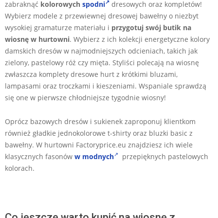
zabraknąć
kolorowych
spodni
dresowych oraz kompletów!
Wybierz modele z przewiewnej dresowej bawełny o niezbyt
wysokiej gramaturze materiału i
przygotuj swój butik na
wiosnę
w hurtowni
. Wybierz z ich kolekcji energetyczne kolory
damskich dresów w najmodniejszych odcieniach, takich jak
zielony, pastelowy róż czy mięta. Styliści polecają na wiosnę
zwłaszcza komplety dresowe hurt z krótkimi bluzami,
lampasami oraz troczkami i kieszeniami. Wspaniale sprawdzą
się one w pierwsze chłodniejsze tygodnie wiosny!
Oprócz bazowych dresów i sukienek zaproponuj klientkom
również gładkie jednokolorowe t-shirty oraz bluzki basic z
bawełny. W hurtowni Factoryprice.eu znajdziesz ich wiele
klasycznych fasonów
w modnych
przepięknych pastelowych
kolorach.
Co jeszcze warto kupić na wiosnę z