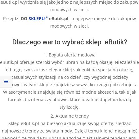
eButik.pl wyróżnia się jako jedno z najlepszych miejsc do zakupów
modowych w sieci.
Przejdź
DO
SKLEPU
eButik.pl
– najlepsze miejsce do zakupów
modowych w sieci.
Dlaczego warto wybrać sklep eButik?
1. Bogata oferta modowa
eButik.pl oferuje szeroki wybór ubrań na każdą okazję. Niezależnie
od tego, czy szukasz eleganckiej sukienki na specjalną okazję,
casualowych stylizacji na co dzień, czy wygodnej odzieży
sportowej, w tym sklepie znajdziesz wszystko, czego potrzebujesz.
W asortymencie znajdują się również modne akcesoria, takie jak
torebki, biżuteria czy obuwie, które idealnie dopełnią każdą
stylizację.
2. Aktualne trendy
Sklep eButik.pl na bieżąco aktualizuje swoją ofertę, śledząc
najnowsze trendy ze świata mody. Dzięki temu klienci mogą mieć
pewność, że znajdą tu ubrania zgodne z aktualnymi tendencjami.