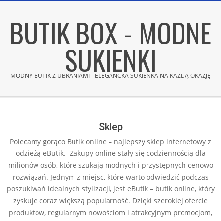
Skip
BUTIK BOX - MODNE
to
content
SUKIENKI
MODNY BUTIK Z UBRANIAMI - ELEGANCKA SUKIENKA NA KAŻDĄ OKAZJĘ
Secondary
Navigation
Menu
Sklep
Polecamy gorąco Butik online – najlepszy sklep internetowy z
odzieżą eButik. Zakupy online stały się codziennością dla
milionów osób, które szukają modnych i przystępnych cenowo
rozwiązań. Jednym z miejsc, które warto odwiedzić podczas
poszukiwań idealnych stylizacji, jest eButik – butik online, który
zyskuje coraz większą popularność. Dzięki szerokiej ofercie
produktów, regularnym nowościom i atrakcyjnym promocjom,