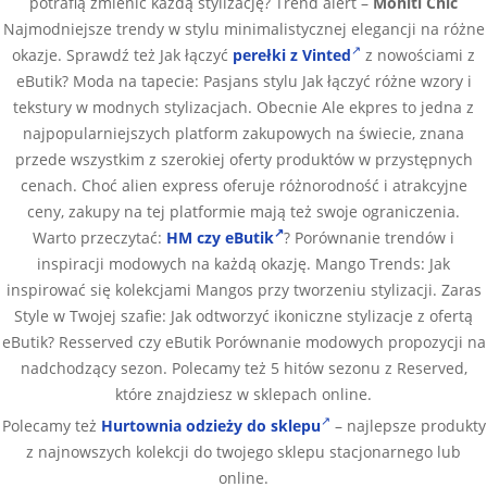
potrafią zmienić każdą stylizację? Trend alert –
Mohiti Chic
Najmodniejsze trendy w stylu minimalistycznej elegancji na różne
okazje. Sprawdź też Jak łączyć
perełki z Vinted
z nowościami z
eButik? Moda na tapecie: Pasjans stylu Jak łączyć różne wzory i
tekstury w modnych stylizacjach. Obecnie Ale ekpres to jedna z
najpopularniejszych platform zakupowych na świecie, znana
przede wszystkim z szerokiej oferty produktów w przystępnych
cenach. Choć alien express oferuje różnorodność i atrakcyjne
ceny, zakupy na tej platformie mają też swoje ograniczenia.
Warto przeczytać:
HM czy eButik
? Porównanie trendów i
inspiracji modowych na każdą okazję. Mango Trends: Jak
inspirować się kolekcjami Mangos przy tworzeniu stylizacji. Zaras
Style w Twojej szafie: Jak odtworzyć ikoniczne stylizacje z ofertą
eButik? Resserved czy eButik Porównanie modowych propozycji na
nadchodzący sezon. Polecamy też 5 hitów sezonu z Reserved,
które znajdziesz w sklepach online.
Polecamy też
Hurtownia odzieży do sklepu
– najlepsze produkty
z najnowszych kolekcji do twojego sklepu stacjonarnego lub
online.