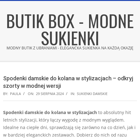
Skip
BUTIK BOX - MODNE
to
content
SUKIENKI
MODNY BUTIK Z UBRANIAMI - ELEGANCKA SUKIENKA NA KAŻDĄ OKAZJĘ
Secondary
Navigation
Spodenki damskie do kolana w stylizacjach – odkryj
Menu
szorty w modnej wersji
BY:
PAULA
ON:
29 SIERPNIA 2024
IN:
SUKIENKI DAMSKIE
Spodenki damskie do kolana w stylizacjach
to absolutny hit
letnich stylizacji, który łączy wygodę z modnym wyglądem.
Idealne na ciepłe dni, sprawdzają się zarówno na co dzień, jak i
w bardziej eleganckich zestawach. Dobierz do nich od razu