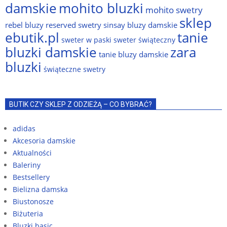
damskie
mohito bluzki
mohito swetry
sklep
rebel bluzy
reserved swetry
sinsay bluzy damskie
ebutik.pl
tanie
sweter w paski
sweter świąteczny
bluzki damskie
zara
tanie bluzy damskie
bluzki
świąteczne swetry
BUTIK CZY SKLEP Z ODZIEŻĄ – CO BYBRAĆ?
adidas
Akcesoria damskie
Aktualności
Baleriny
Bestsellery
Bielizna damska
Biustonosze
Biżuteria
Bluzki basic