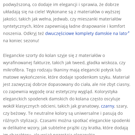
podwyższoną, co dodaje im elegancji i sprawia, że dobrze
układają się na ciele! Wykonane są z materiałów o wyższej
jakości, takich jak wełna, jedwab, czy mieszanki materiałów
syntetycznych, które zapewniają ładne drapowanie i komfort
noszenia. Odkryj też
dwuczęściowe komplety damskie na lato
na koniec sezonu!
Eleganckie szorty do kolan szyje się z materiałów o
wyrafinowanej fakturze, takich jak tweed, gładka wiskoza, czy
mikrofibra. Tego rodzaju tkaniny mają elegancki połysk lub
matowe wykończenie, które dodaje spodenkom szyku. Materiał
jest zazwyczaj dobrze dopasowany do ciała, ale nie zbyt ciasny,
co zapewnia wygodę oraz estetyczny wygląd. Kolorystyka
eleganckich spodenek damskich do kolana często oscyluje
wokół klasycznych odcieni, takich jak granatowy,
czarny
, szary,
czy beżowy. Te neutralne kolory są uniwersalne i pasują do
różnych stylizacji. Czasami można spotkać eleganckie spodenki
w delikatne wzory, jak subtelne prążki czy kratka, które dodają
im charakteru, ale wciąż pozostają eleganckie.