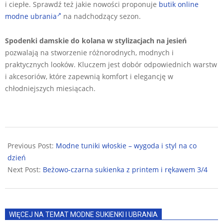
i ciepłe. Sprawdź też jakie nowości proponuje
butik online
modne ubrania
na nadchodzący sezon.
Spodenki damskie do kolana w stylizacjach
na jesień
pozwalają na stworzenie różnorodnych, modnych i
praktycznych looków. Kluczem jest dobór odpowiednich warstw
i akcesoriów, które zapewnią komfort i elegancję w
chłodniejszych miesiącach.
2024-
08-
Previous Post:
Modne tuniki włoskie – wygoda i styl na co
29
dzień
Next Post:
Beżowo-czarna sukienka z printem i rękawem 3/4
WIĘCEJ NA TEMAT MODNE SUKIENKI I UBRANIA