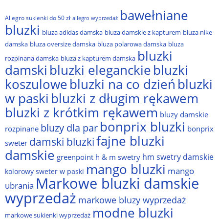
bawełniane
Allegro sukienki do 50 zł
allegro wyprzedaż
bluzki
bluza adidas damska
bluza damskie z kapturem
bluza nike
damska
bluza oversize damska
bluza polarowa damska
bluza
bluzki
rozpinana damska
bluza z kapturem damska
damski
bluzki eleganckie
bluzki
bluzki na co dzień
bluzki
koszulowe
w paski
bluzki z długim rękawem
bluzki z krótkim rękawem
bluzy damskie
bonprix bluzki
bluzy dla par
rozpinane
bonprix
fajne bluzki
damski bluzki
sweter
damskie
hm swetry damskie
greenpoint
h & m swetry
mango bluzki
mango
kolorowy sweter w paski
Markowe bluzki damskie
ubrania
wyprzedaż
markowe bluzy wyprzedaż
modne bluzki
markowe sukienki wyprzedaż