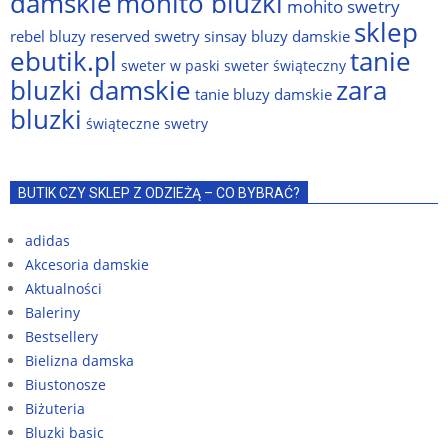
damskie
mohito bluzki
mohito swetry
sklep
rebel bluzy
reserved swetry
sinsay bluzy damskie
ebutik.pl
tanie
sweter w paski
sweter świąteczny
bluzki damskie
zara
tanie bluzy damskie
bluzki
świąteczne swetry
BUTIK CZY SKLEP Z ODZIEŻĄ – CO BYBRAĆ?
adidas
Akcesoria damskie
Aktualności
Baleriny
Bestsellery
Bielizna damska
Biustonosze
Biżuteria
Bluzki basic