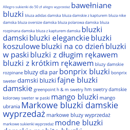
bawełniane
Allegro sukienki do 50 zł
allegro wyprzedaż
bluzki
bluza adidas damska
bluza damskie z kapturem
bluza nike
damska
bluza oversize damska
bluza polarowa damska
bluza
bluzki
rozpinana damska
bluza z kapturem damska
damski
bluzki eleganckie
bluzki
bluzki na co dzień
bluzki
koszulowe
w paski
bluzki z długim rękawem
bluzki z krótkim rękawem
bluzy damskie
bonprix bluzki
bluzy dla par
rozpinane
bonprix
fajne bluzki
damski bluzki
sweter
damskie
hm swetry damskie
greenpoint
h & m swetry
mango bluzki
mango
kolorowy sweter w paski
Markowe bluzki damskie
ubrania
wyprzedaż
markowe bluzy wyprzedaż
modne bluzki
markowe sukienki wyprzedaż