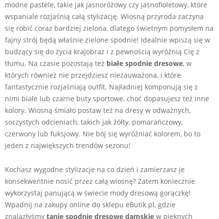
modne pastele, takie jak jasnoróżowy czy jasnofioletowy, które
wspaniale rozjaśnią całą stylizację. Wiosną przyroda zaczyna
się robić coraz bardziej zielona, dlatego świetnym pomysłem na
fajny strój będą właśnie zielone spodnie! Idealnie wpiszą się w
budzący się do życia krajobraz i z pewnością wyróżnią Cię z
tłumu. Na czasie pozostają też
białe spodnie dresowe
, w
których również nie przejdziesz niezauważona, i które
fantastycznie rozjaśniają outfit. Najładniej komponują się z
nimi białe lub czarne buty sportowe, choć dopasujesz też inne
kolory. Wiosną śmiało postaw też na dresy w odważnych,
soczystych odcieniach, takich jak żółty, pomarańczowy,
czerwony lub fuksjowy. Nie bój się wyróżniać kolorem, bo to
jeden z największych trendów sezonu!
Kochasz wygodne stylizacje na co dzień i zamierzasz je
konsekwentnie nosić przez całą wiosnę? Zatem koniecznie
wykorzystaj panującą w świecie mody dresową gorączkę!
Wpadnij na zakupy online do sklepu eButik.pl, gdzie
znalazłyśmy
tanie spodnie dresowe damskie
w pięknych