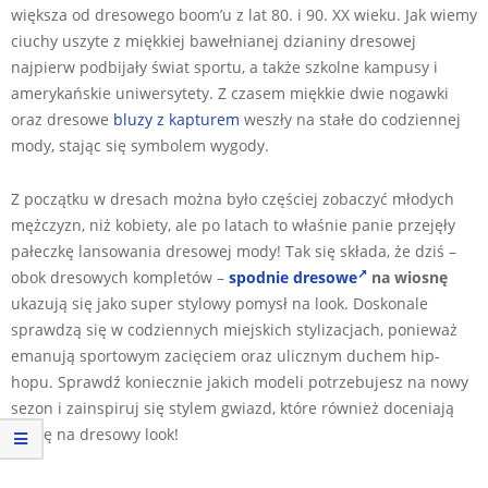
większa od dresowego boom’u z lat 80. i 90. XX wieku. Jak wiemy
ciuchy uszyte z miękkiej bawełnianej dzianiny dresowej
najpierw podbijały świat sportu, a także szkolne kampusy i
amerykańskie uniwersytety. Z czasem miękkie dwie nogawki
oraz dresowe
bluzy z kapturem
weszły na stałe do codziennej
mody, stając się symbolem wygody.
Z początku w dresach można było częściej zobaczyć młodych
mężczyzn, niż kobiety, ale po latach to właśnie panie przejęły
pałeczkę lansowania dresowej mody! Tak się składa, że dziś –
obok dresowych kompletów –
spodnie dresowe
na wiosnę
ukazują się jako super stylowy pomysł na look. Doskonale
sprawdzą się w codziennych miejskich stylizacjach, ponieważ
emanują sportowym zacięciem oraz ulicznym duchem hip-
hopu. Sprawdź koniecznie jakich modeli potrzebujesz na nowy
sezon i zainspiruj się stylem gwiazd, które również doceniają
modę na dresowy look!