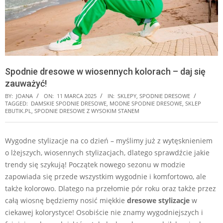
Spodnie dresowe w wiosennych kolorach – daj się
zauważyć!
BY:
JOANA
ON:
11 MARCA 2025
IN:
SKLEPY
,
SPODNIE DRESOWE
TAGGED:
DAMSKIE SPODNIE DRESOWE
,
MODNE SPODNIE DRESOWE
,
SKLEP
EBUTIK.PL
,
SPODNIE DRESOWE Z WYSOKIM STANEM
Wygodne stylizacje na co dzień – myślimy już z wytęsknieniem
o lżejszych, wiosennych stylizacjach, dlatego sprawdźcie jakie
trendy się szykują! Początek nowego sezonu w modzie
zapowiada się przede wszystkim wygodnie i komfortowo, ale
także kolorowo. Dlatego na przełomie pór roku oraz także przez
całą wiosnę będziemy nosić miękkie
dresowe stylizacje
w
ciekawej kolorystyce! Osobiście nie znamy wygodniejszych i