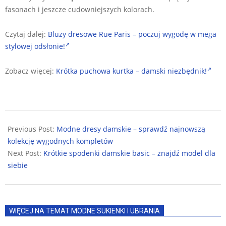
fasonach i jeszcze cudowniejszych kolorach.
Czytaj dalej:
Bluzy dresowe Rue Paris – poczuj wygodę w mega
stylowej odsłonie!
Zobacz więcej:
Krótka puchowa kurtka – damski niezbędnik!
2025-
03-
Previous Post:
Modne dresy damskie – sprawdź najnowszą
11
kolekcję wygodnych kompletów
Next Post:
Krótkie spodenki damskie basic – znajdź model dla
siebie
WIĘCEJ NA TEMAT MODNE SUKIENKI I UBRANIA