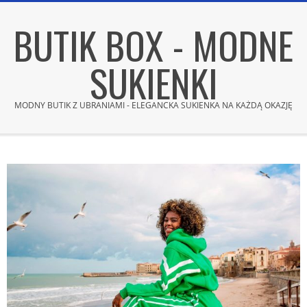
Skip
BUTIK BOX - MODNE
to
content
SUKIENKI
MODNY BUTIK Z UBRANIAMI - ELEGANCKA SUKIENKA NA KAŻDĄ OKAZJĘ
Secondary
Navigation
Menu