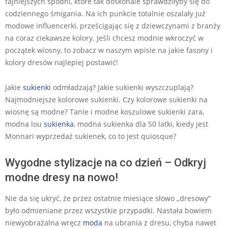
fajniejszych spodni, które tak doskonale sprawdziłyby się do
codziennego śmigania. Na ich punkcie totalnie oszalały już
modowe influencerki, prześcigając się z dziewczynami z branży
na coraz ciekawsze kolory. Jeśli chcesz modnie wkroczyć w
początek wiosny, to zobacz w naszym wpisie na jakie fasony i
kolory dresów najlepiej postawić!
Jakie
sukienki
odmładzają? Jakie sukienki wyszczuplają?
Najmodniejsze kolorowe sukienki. Czy kolorowe sukienki na
wiosnę są modne? Tanie i modne koszulowe sukienki zara,
modna lou
sukienka
, modna sukienka dla 50 latki, kiedy jest
Monnari wyprzedaż sukienek, co to jest quiosque?
Wygodne stylizacje na co dzień – Odkryj
modne dresy na nowo!
Nie da się ukryć, że przez ostatnie miesiące słowo „dresowy”
było odmieniane przez wszystkie przypadki. Nastała bowiem
niewyobrażalna wręcz
moda
na ubrania z dresu, chyba nawet