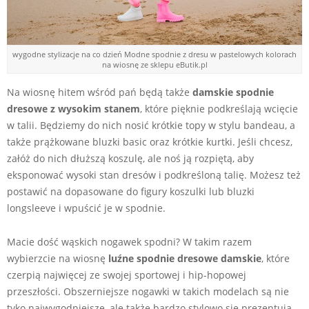
wygodne stylizacje na co dzień Modne spodnie z dresu w pastelowych kolorach
na wiosnę ze sklepu eButik.pl
Na wiosnę hitem wśród pań będą także
damskie spodnie
dresowe z wysokim stanem
, które pięknie podkreślają wcięcie
w talii. Będziemy do nich nosić krótkie topy w stylu bandeau, a
także prążkowane bluzki basic oraz krótkie kurtki. Jeśli chcesz,
załóż do nich dłuższą koszulę, ale noś ją rozpiętą, aby
eksponować wysoki stan dresów i podkreśloną talię. Możesz też
postawić na dopasowane do figury koszulki lub bluzki
longsleeve i wpuścić je w spodnie.
Macie dość wąskich nogawek spodni? W takim razem
wybierzcie na wiosnę
luźne spodnie dresowe damskie
, które
czerpią najwięcej ze swojej sportowej i hip-hopowej
przeszłości. Obszerniejsze nogawki w takich modelach są nie
tyko najwygodniejsze, ale także bardzo stylowo się prezentują,