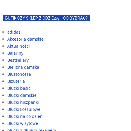
BUTIK CZY SKLEP Z ODZIEŻĄ – CO BYBRAĆ?
adidas
Akcesoria damskie
Aktualności
Baleriny
Bestsellery
Bielizna damska
Biustonosze
Biżuteria
Bluzki basic
Bluzki damskie
Bluzki hiszpanki
Bluzki koszulowe
Bluzki na co dzień
Bluzki wizytowe
bluzki z długim rękawem