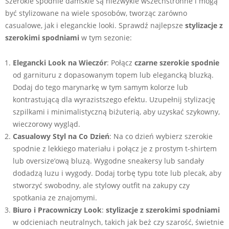
Szerokie spodnie damskie są niezwykle wszechstronne i mogą
być stylizowane na wiele sposobów, tworząc zarówno
casualowe, jak i eleganckie looki. Sprawdź najlepsze
stylizacje z
szerokimi spodniami
w tym sezonie:
Elegancki Look na Wieczór
: Połącz
czarne szerokie spodnie
od garnituru z dopasowanym topem lub elegancką bluzką.
Dodaj do tego marynarkę w tym samym kolorze lub
kontrastującą dla wyrazistszego efektu. Uzupełnij stylizację
szpilkami i minimalistyczną biżuterią, aby uzyskać szykowny,
wieczorowy wygląd.
Casualowy Styl na Co Dzień
: Na co dzień wybierz szerokie
spodnie z lekkiego materiału i połącz je z prostym t-shirtem
lub oversize’ową bluzą. Wygodne sneakersy lub sandały
dodadzą luzu i wygody. Dodaj torbę typu tote lub plecak, aby
stworzyć swobodny, ale stylowy outfit na zakupy czy
spotkania ze znajomymi.
Biuro i Pracowniczy Look
:
stylizacje z szerokimi spodniami
w odcieniach neutralnych, takich jak beż czy szarość, świetnie