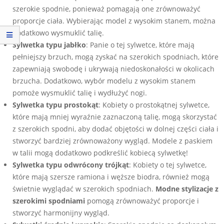
szerokie spodnie, ponieważ pomagają one zrównoważyć
proporcje ciała. Wybierając model z wysokim stanem, można
dodatkowo wysmuklić talię.
Sylwetka typu jabłko
: Panie o tej sylwetce, które mają
pełniejszy brzuch, mogą zyskać na szerokich spodniach, które
zapewniają swobodę i ukrywają niedoskonałości w okolicach
brzucha. Dodatkowo, wybór modelu z wysokim stanem
pomoże wysmuklić talię i wydłużyć nogi.
Sylwetka typu prostokąt
: Kobiety o prostokątnej sylwetce,
które mają mniej wyraźnie zaznaczoną talię, mogą skorzystać
z szerokich spodni, aby dodać objętości w dolnej części ciała i
stworzyć bardziej zrównoważony wygląd. Modele z paskiem
w talii mogą dodatkowo podkreślić kobiecą sylwetkę!
Sylwetka typu odwrócony trójkąt
: Kobiety o tej sylwetce,
które mają szersze ramiona i węższe biodra, również mogą
świetnie wyglądać w szerokich spodniach.
Modne
stylizacje z
szerokimi spodniami
pomogą zrównoważyć proporcje i
stworzyć harmonijny wygląd.