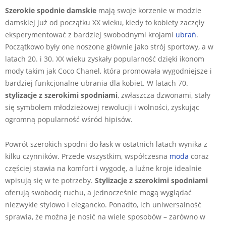
Szerokie spodnie damskie
mają swoje korzenie w modzie
damskiej już od początku XX wieku, kiedy to kobiety zaczęły
eksperymentować z bardziej swobodnymi krojami
ubrań
.
Początkowo były one noszone głównie jako strój sportowy, a w
latach 20. i 30. XX wieku zyskały popularność dzięki ikonom
mody takim jak Coco Chanel, która promowała wygodniejsze i
bardziej funkcjonalne ubrania dla kobiet. W latach 70.
stylizacje z szerokimi spodniami
, zwłaszcza dzwonami, stały
się symbolem młodzieżowej rewolucji i wolności, zyskując
ogromną popularność wśród hipisów.
Powrót szerokich spodni do łask w ostatnich latach wynika z
kilku czynników. Przede wszystkim, współczesna
moda
coraz
częściej stawia na komfort i wygodę, a luźne kroje idealnie
wpisują się w te potrzeby.
Stylizacje z szerokimi spodniami
oferują swobodę ruchu, a jednocześnie mogą wyglądać
niezwykle stylowo i elegancko. Ponadto, ich uniwersalność
sprawia, że można je nosić na wiele sposobów – zarówno w