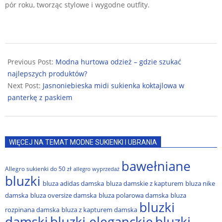
pór roku, tworząc stylowe i wygodne outfity.
2024-
08-
Previous Post:
Modna hurtowa odzież – gdzie szukać
30
najlepszych produktów?
Next Post:
Jasnoniebieska midi sukienka koktajlowa w
panterkę z paskiem
WIĘCEJ NA TEMAT MODNE SUKIENKI I UBRANIA
bawełniane
Allegro sukienki do 50 zł
allegro wyprzedaż
bluzki
bluza adidas damska
bluza damskie z kapturem
bluza nike
damska
bluza oversize damska
bluza polarowa damska
bluza
bluzki
rozpinana damska
bluza z kapturem damska
damski
bluzki eleganckie
bluzki