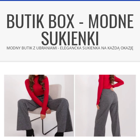
Skip
BUTIK BOX - MODNE
to
content
SUKIENKI
MODNY BUTIK Z UBRANIAMI - ELEGANCKA SUKIENKA NA KAŻDĄ OKAZJĘ
Secondary
Navigation
Menu