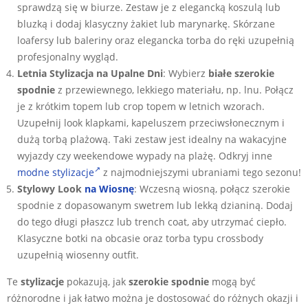
sprawdzą się w biurze. Zestaw je z elegancką koszulą lub
bluzką i dodaj klasyczny żakiet lub marynarkę. Skórzane
loafersy lub baleriny oraz elegancka torba do ręki uzupełnią
profesjonalny wygląd.
Letnia Stylizacja na Upalne Dni
: Wybierz
białe szerokie
spodnie
z przewiewnego, lekkiego materiału, np. lnu. Połącz
je z krótkim topem lub crop topem w letnich wzorach.
Uzupełnij look klapkami, kapeluszem przeciwsłonecznym i
dużą torbą plażową. Taki zestaw jest idealny na wakacyjne
wyjazdy czy weekendowe wypady na plażę. Odkryj inne
modne stylizacje
z najmodniejszymi ubraniami tego sezonu!
Stylowy Look
na Wiosnę
: Wczesną wiosną, połącz szerokie
spodnie z dopasowanym swetrem lub lekką dzianiną. Dodaj
do tego długi płaszcz lub trench coat, aby utrzymać ciepło.
Klasyczne botki na obcasie oraz torba typu crossbody
uzupełnią wiosenny outfit.
Te
stylizacje
pokazują, jak
szerokie spodnie
mogą być
różnorodne i jak łatwo można je dostosować do różnych okazji i