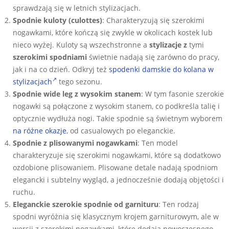
sprawdzają się w letnich stylizacjach.
Spodnie kuloty (culottes)
: Charakteryzują się szerokimi
nogawkami, które kończą się zwykle w okolicach kostek lub
nieco wyżej. Kuloty są wszechstronne a
stylizacje z
tymi
szerokimi spodniami
świetnie nadają się zarówno do pracy,
jak i na co dzień. Odkryj też
spodenki damskie do kolana w
stylizacjach
tego sezonu.
Spodnie wide leg z wysokim stanem
: W tym fasonie szerokie
nogawki są połączone z wysokim stanem, co podkreśla talię i
optycznie wydłuża nogi. Takie spodnie są świetnym wyborem
na różne okazje
, od casualowych po eleganckie.
Spodnie z plisowanymi nogawkami
: Ten model
charakteryzuje się szerokimi nogawkami, które są dodatkowo
ozdobione plisowaniem. Plisowane detale nadają spodniom
elegancki i subtelny wygląd, a jednocześnie dodają objętości i
ruchu.
Eleganckie szerokie spodnie od garnituru
: Ten rodzaj
spodni wyróżnia się klasycznym krojem garniturowym, ale w
wersji z szerokimi nogawkami, które dodają nowoczesnego