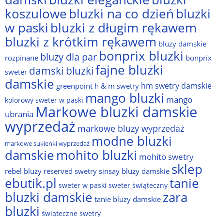
bluzki na co dzień
bluzki
koszulowe
w paski
bluzki z długim rękawem
bluzki z krótkim rękawem
bluzy damskie
bonprix bluzki
bluzy dla par
rozpinane
bonprix
fajne bluzki
damski bluzki
sweter
damskie
hm swetry damskie
greenpoint
h & m swetry
mango bluzki
mango
kolorowy sweter w paski
Markowe bluzki damskie
ubrania
wyprzedaż
markowe bluzy wyprzedaż
modne bluzki
markowe sukienki wyprzedaż
damskie
mohito bluzki
mohito swetry
sklep
rebel bluzy
reserved swetry
sinsay bluzy damskie
ebutik.pl
tanie
sweter w paski
sweter świąteczny
bluzki damskie
zara
tanie bluzy damskie
bluzki
świąteczne swetry