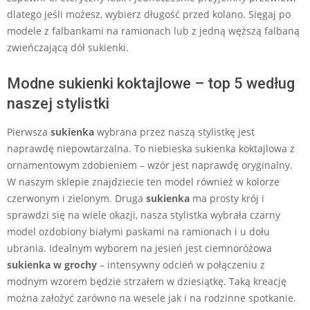
dlatego jeśli możesz, wybierz długość przed kolano. Sięgaj po
modele z falbankami na ramionach lub z jedną węższą falbaną
zwieńczającą dół sukienki.
Modne sukienki koktajlowe – top 5 według
naszej stylistki
Pierwsza
sukienka
wybrana przez naszą stylistkę jest
naprawdę niepowtarzalna. To niebieska sukienka koktajlowa z
ornamentowym zdobieniem – wzór jest naprawdę oryginalny.
W naszym sklepie znajdziecie ten model również w kolorze
czerwonym i zielonym. Druga
sukienka
ma prosty krój i
sprawdzi się na wiele okazji, nasza stylistka wybrała czarny
model ozdobiony białymi paskami na ramionach i u dołu
ubrania. Idealnym wyborem na jesień jest ciemnoróżowa
sukienka w grochy
– intensywny odcień w połączeniu z
modnym wzorem będzie strzałem w dziesiątkę. Taką kreację
można założyć zarówno na wesele jak i na rodzinne spotkanie.