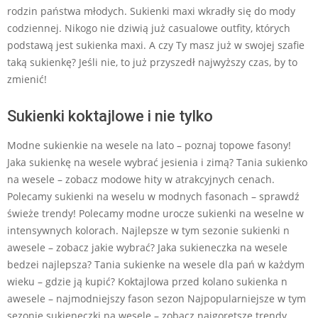
rodzin państwa młodych. Sukienki maxi wkradły się do mody
codziennej. Nikogo nie dziwią już casualowe outfity, których
podstawą jest sukienka maxi. A czy Ty masz już w swojej szafie
taką sukienkę? Jeśli nie, to już przyszedł najwyższy czas, by to
zmienić!
Sukienki koktajlowe i nie tylko
Modne sukienkie na wesele na lato – poznaj topowe fasony!
Jaka sukienkę na wesele wybrać jesienia i zimą? Tania sukienko
na wesele – zobacz modowe hity w atrakcyjnych cenach.
Polecamy sukienki na weselu w modnych fasonach – sprawdź
świeże trendy! Polecamy modne urocze sukienki na weselne w
intensywnych kolorach. Najlepsze w tym sezonie sukienki n
awesele – zobacz jakie wybrać? Jaka sukieneczka na wesele
bedzei najlepsza? Tania sukienke na wesele dla pań w każdym
wieku – gdzie ją kupić? Koktajlowa przed kolano sukienka n
awesele – najmodniejszy fason sezon Najpopularniejsze w tym
sezonie sukieneczki na wesele – zobacz najgorętsze trendy.