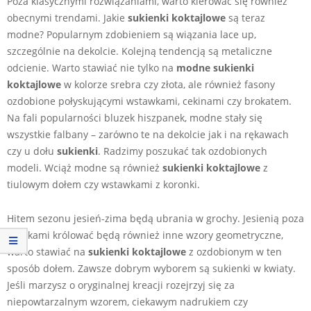
Poza klasycznymi rozwiązaniami, warto kierować się również
obecnymi trendami. Jakie
sukienki koktajlowe
są teraz
modne? Popularnym zdobieniem są wiązania lace up,
szczególnie na dekolcie. Kolejną tendencją są metaliczne
odcienie. Warto stawiać nie tylko na
modne sukienki
koktajlowe
w kolorze srebra czy złota, ale również fasony
ozdobione połyskującymi wstawkami, cekinami czy brokatem.
Na fali popularności bluzek hiszpanek, modne stały się
wszystkie falbany – zarówno te na dekolcie jak i na rękawach
czy u dołu
sukienki
. Radzimy poszukać tak ozdobionych
modeli. Wciąż modne są również
sukienki koktajlowe
z
tiulowym dołem czy wstawkami z koronki.
Hitem sezonu jesień-zima będą ubrania w grochy. Jesienią poza
kropkami królować będą również inne wzory geometryczne,
warto stawiać na
sukienki koktajlowe
z ozdobionym w ten
sposób dołem. Zawsze dobrym wyborem są sukienki w kwiaty.
Jeśli marzysz o oryginalnej kreacji rozejrzyj się za
niepowtarzalnym wzorem, ciekawym nadrukiem czy