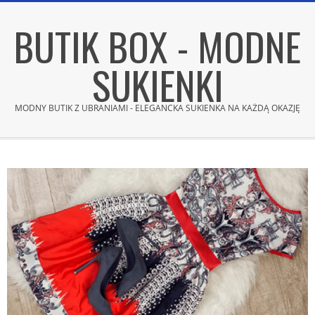
Skip
BUTIK BOX - MODNE
to
content
SUKIENKI
MODNY BUTIK Z UBRANIAMI - ELEGANCKA SUKIENKA NA KAŻDĄ OKAZJĘ
Secondary
Navigation
Menu