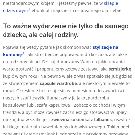
niestandardowym krojem – jesteśmy pewne, że w
sklepie
odzieżowym
ebutik.pl znajdziesz coś idealnego dla siebie.
To ważne wydarzenie nie tylko dla samego
dziecka, ale całej rodziny.
Pojawia się wtedy pytanie jak skomponować
stylizacje na
komunię
, jaki strój będzie odpowiedni do kościoła, ale także
na rodzinny obiad. Dzisiaj doradzamy Wam na jakie ubrania
warto postawić i proponujemy gotowe zestawy. Jaką
szmizjerkę
kupić w tym roku? Na pewno wiele z Was spotkało się już gdzieś
ze stwierdzeniem
capsule wardrobe
, ale niektórym niewiele to
mówi. Określenie to stosuje się w odniesieniu do zawartości
naszych szaf i zwykle tłumaczymy je jako „garderoba
kapsułowa” lub „szafa kapsułowa”. Zobacz o co chodzi w tym
trendzie, a być może również zaczniesz go stosować! W upały
niezbędna w szafie jest
zwiewna sukienka z falbanek
, uszyta z
lekkiego materiału bawełnianego lub wiskozowego. Taki model
zapewni Ci eteryczny look i jednocześnie przyjemny przewiew,