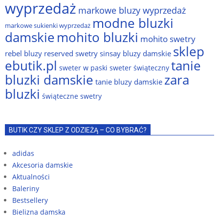
wyprzedaż
markowe bluzy wyprzedaż
modne bluzki
markowe sukienki wyprzedaż
damskie
mohito bluzki
mohito swetry
sklep
rebel bluzy
reserved swetry
sinsay bluzy damskie
ebutik.pl
tanie
sweter w paski
sweter świąteczny
bluzki damskie
zara
tanie bluzy damskie
bluzki
świąteczne swetry
BUTIK CZY SKLEP Z ODZIEŻĄ – CO BYBRAĆ?
adidas
Akcesoria damskie
Aktualności
Baleriny
Bestsellery
Bielizna damska