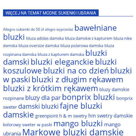
WIĘCEJ NA TEMAT MODNE SUKIENKI I UBRANIA
bawełniane
Allegro sukienki do 50 zł
allegro wyprzedaż
bluzki
bluza adidas damska
bluza damskie z kapturem
bluza nike
damska
bluza oversize damska
bluza polarowa damska
bluza
bluzki
rozpinana damska
bluza z kapturem damska
damski
bluzki eleganckie
bluzki
bluzki na co dzień
bluzki
koszulowe
w paski
bluzki z długim rękawem
bluzki z krótkim rękawem
bluzy damskie
bonprix bluzki
bluzy dla par
rozpinane
bonprix
fajne bluzki
damski bluzki
sweter
damskie
hm swetry damskie
greenpoint
h & m swetry
mango bluzki
mango
kolorowy sweter w paski
Markowe bluzki damskie
ubrania