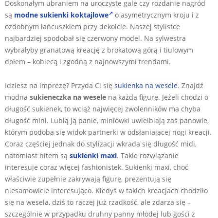
Doskonałym ubraniem na uroczyste gale czy rozdanie nagród
są
modne sukienki koktajlowe
o asymetrycznym kroju i z
ozdobnym łańcuszkiem przy dekolcie. Naszej stylistce
najbardziej spodobał się czerwony model. Na sylwestra
wybrałyby granatową kreację z brokatową górą i tiulowym
dołem – kobiecą i zgodną z najnowszymi trendami.
Idziesz na imprezę? Przyda Ci się
sukienka na wesele
. Znajdź
modna
sukieneczka na wesele
na każdą figurę. Jeżeli chodzi o
długość sukienek, to wciąż najwięcej zwolenników ma chyba
długość mini. Lubią ją panie, miniówki uwielbiają zaś panowie,
którym podoba się widok partnerki w odsłaniającej nogi kreacji.
Coraz częściej jednak do stylizacji wkrada się długość midi,
natomiast hitem są
sukienki maxi
. Takie rozwiązanie
interesuje coraz więcej fashionistek. Sukienki maxi, choć
właściwie zupełnie zakrywają figurę, prezentują się
niesamowicie interesująco. Kiedyś w takich kreacjach chodziło
się na wesela, dziś to raczej już rzadkość, ale zdarza się –
szczególnie w przypadku druhny panny młodej lub gości z