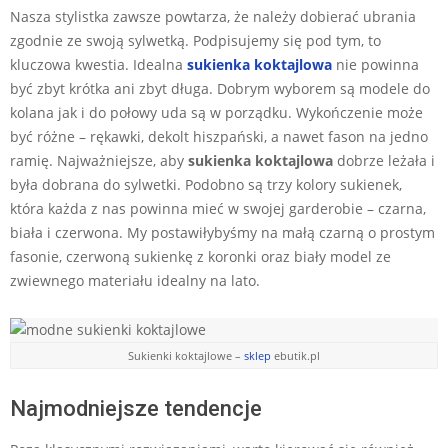
Nasza stylistka zawsze powtarza, że należy dobierać ubrania
zgodnie ze swoją sylwetką. Podpisujemy się pod tym, to
kluczowa kwestia. Idealna
sukienka koktajlowa
nie powinna
być zbyt krótka ani zbyt długa. Dobrym wyborem są modele do
kolana jak i do połowy uda są w porządku. Wykończenie może
być różne – rękawki, dekolt hiszpański, a nawet fason na jedno
ramię. Najważniejsze, aby
sukienka koktajlowa
dobrze leżała i
była dobrana do sylwetki. Podobno są trzy kolory sukienek,
która każda z nas powinna mieć w swojej garderobie – czarna,
biała i czerwona. My postawiłybyśmy na małą czarną o prostym
fasonie, czerwoną sukienkę z koronki oraz biały model ze
zwiewnego materiału idealny na lato.
Sukienki koktajlowe –
sklep
ebutik.pl
Najmodniejsze tendencje