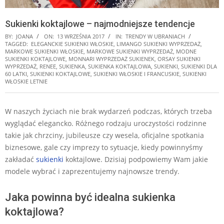
Sukienki koktajlowe – najmodniejsze tendencje
BY:
JOANA
ON:
13 WRZEŚNIA 2017
IN:
TRENDY W UBRANIACH
TAGGED:
ELEGANCKIE SUKIENKI WŁOSKIE
,
LIMANGO SUKIENKI WYPRZEDAŻ
,
MARKOWE SUKIENKI WŁOSKIE
,
MARKOWE SUKIENKI WYPRZEDAŻ
,
MODNE
SUKIENKI KOKTAJLOWE
,
MONNARI WYPRZEDAŻ SUKIENEK
,
ORSAY SUKIENKI
WYPRZEDAŻ
,
RENEE
,
SUKIENKA
,
SUKIENKA KOKTAJLOWA
,
SUKIENKI
,
SUKIENKI DLA
60 LATKI
,
SUKIENKI KOKTAJLOWE
,
SUKIENKI WŁOSKIE I FRANCUSKIE
,
SUKIENKI
WŁOSKIE LETNIE
W naszych życiach nie brak wydarzeń podczas, których trzeba
wyglądać elegancko. Różnego rodzaju uroczystości rodzinne
takie jak chrzciny, jubileusze czy wesela, oficjalne spotkania
biznesowe, gale czy imprezy to sytuacje, kiedy powinnyśmy
zakładać
sukienki
koktajlowe. Dzisiaj podpowiemy Wam jakie
modele wybrać i zaprezentujemy najnowsze trendy.
Jaka powinna być idealna sukienka
koktajlowa?