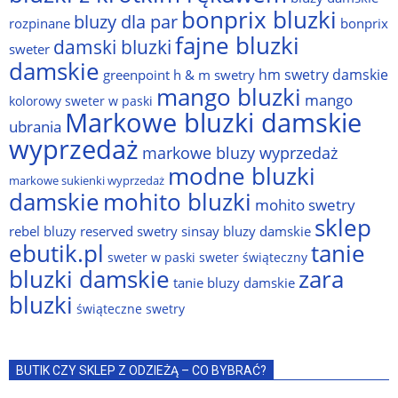
bonprix bluzki
bluzy dla par
rozpinane
bonprix
fajne bluzki
damski bluzki
sweter
damskie
hm swetry damskie
greenpoint
h & m swetry
mango bluzki
mango
kolorowy sweter w paski
Markowe bluzki damskie
ubrania
wyprzedaż
markowe bluzy wyprzedaż
modne bluzki
markowe sukienki wyprzedaż
damskie
mohito bluzki
mohito swetry
sklep
rebel bluzy
reserved swetry
sinsay bluzy damskie
ebutik.pl
tanie
sweter w paski
sweter świąteczny
bluzki damskie
zara
tanie bluzy damskie
bluzki
świąteczne swetry
BUTIK CZY SKLEP Z ODZIEŻĄ – CO BYBRAĆ?