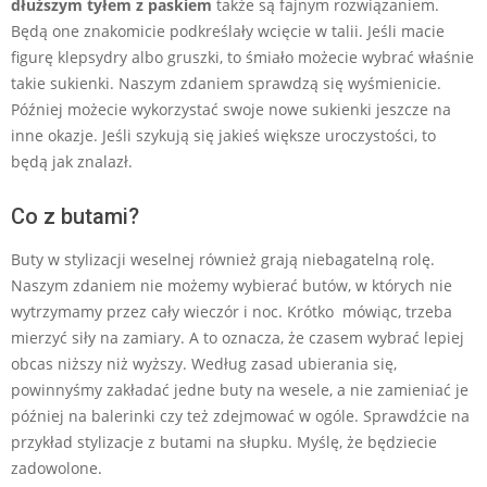
dłuższym tyłem z paskiem
także są fajnym rozwiązaniem.
Będą one znakomicie podkreślały wcięcie w talii. Jeśli macie
figurę klepsydry albo gruszki, to śmiało możecie wybrać właśnie
takie sukienki. Naszym zdaniem sprawdzą się wyśmienicie.
Później możecie wykorzystać swoje nowe sukienki jeszcze na
inne okazje. Jeśli szykują się jakieś większe uroczystości, to
będą jak znalazł.
Co z butami?
Buty w stylizacji weselnej również grają niebagatelną rolę.
Naszym zdaniem nie możemy wybierać butów, w których nie
wytrzymamy przez cały wieczór i noc. Krótko mówiąc, trzeba
mierzyć siły na zamiary. A to oznacza, że czasem wybrać lepiej
obcas niższy niż wyższy. Według zasad ubierania się,
powinnyśmy zakładać jedne buty na wesele, a nie zamieniać je
później na balerinki czy też zdejmować w ogóle. Sprawdźcie na
przykład stylizacje z butami na słupku. Myślę, że będziecie
zadowolone.