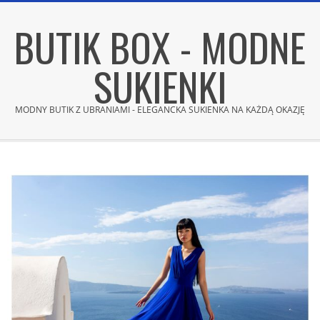
Skip
BUTIK BOX - MODNE
to
content
SUKIENKI
MODNY BUTIK Z UBRANIAMI - ELEGANCKA SUKIENKA NA KAŻDĄ OKAZJĘ
Secondary
Navigation
Menu