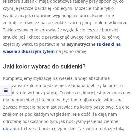
Niektóre sukienki mają dodatkowe falbany przy spódnicy, co
czyni je jeszcze bardziej kobiecymi. Możecie sobie tylko
wyobrazić, jak cudownie wyglądają w tańcu. Koniecznie
zerknijcie również na sukienki z czarną górą i dołem w kolorze.
Takie zestawienie sprawia, że wyglądacie jeszcze bardziej
smukło. Jeśli chcecie przyciągnąć uwagę również ku górnej
części sylwetki, to postawcie na
asymetryczne
sukienki na
wesele z dłuższym tyłem
na jedno ramię.
Jaki kolor wybrać do sukienki?
Kompletujemy stylizację na wesele, a więc absolutnie
zakazanym kolorem będzie biel. Złamana biel czy kolor ecru
również nie wchodzą w grę. To wieczór, który jest przeznaczony
dla panny młodej i to ona ma być tam najbardziej widoczna.
Zawsze możecie natomiast stawiać na kolory pastelowe. Są one
znakomite pod każdym względem. Nie dość, że dają nam
odrobinę odskoczni po tym, jak nosiłyśmy jesienią ciemne
ubrania
, to też są bardzo eleganckie. Tak więc na okazję taką