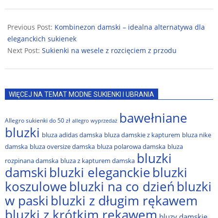
2022-
07-
Previous Post:
Kombinezon damski – idealna alternatywa dla
16
eleganckich sukienek
Next Post:
Sukienki na wesele z rozcięciem z przodu
WIĘCEJ NA TEMAT MODNE SUKIENKI I UBRANIA
bawełniane
Allegro sukienki do 50 zł
allegro wyprzedaż
bluzki
bluza adidas damska
bluza damskie z kapturem
bluza nike
damska
bluza oversize damska
bluza polarowa damska
bluza
bluzki
rozpinana damska
bluza z kapturem damska
damski
bluzki eleganckie
bluzki
bluzki na co dzień
bluzki
koszulowe
w paski
bluzki z długim rękawem
bluzki z krótkim rękawem
bluzy damskie