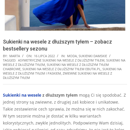
Sukienki na wesele z dłuższym tyłem – zobacz
bestsellery sezonu
BY:
MARTA
ON:
16 LIPCA 2022
IN:
MODA
,
SUKIENKI DAMSKIE
TAGGED:
ASYMETRYCZNE SUKIENKI NA WESELE Z DŁUŻSZYM TYŁEM
,
SUKIENKI NA
WESELE Z DŁUŻSZYM TYŁEM
,
SUKIENKI NA WESELE Z DŁUŻSZYM TYŁEM
CHABROWE
,
SUKIENKI NA WESELE Z DŁUŻSZYM TYŁEM EBUTIK.PL
,
SUKIENKI NA
WESELE Z DŁUŻSZYM TYŁEM I PASKIEM
,
ZWIEWNE SUKIENKI NA WESELE Z
DŁUŻSZYM TYŁEM
Sukienki na wesele
z dłuższym tyłem
mogą Ci się spodobać. Z
jednej strony są zwiewne, z drugiej zaś kobiece i unikatowe.
Takie zestawienie cech sprawia, że można się w nich zakochać.
W tym sezonie można je dostać w kilku wariantach
kolorystycznych, zwykle jednolitych. Podpowiemy Wam dzisiaj,
jakie wybierać najlepiej, od razu zdradzimy, że nie jest to kolor