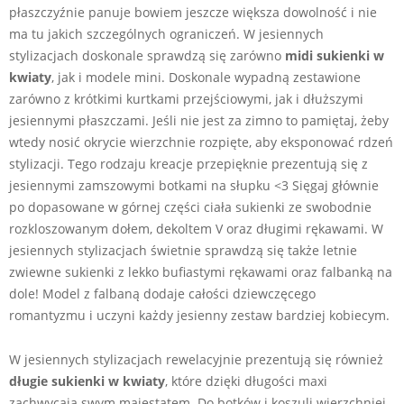
płaszczyźnie panuje bowiem jeszcze większa dowolność i nie
ma tu jakich szczególnych ograniczeń. W jesiennych
stylizacjach doskonale sprawdzą się zarówno
midi sukienki w
kwiaty
, jak i modele mini. Doskonale wypadną zestawione
zarówno z krótkimi kurtkami przejściowymi, jak i dłuższymi
jesiennymi płaszczami. Jeśli nie jest za zimno to pamiętaj, żeby
wtedy nosić okrycie wierzchnie rozpięte, aby eksponować rdzeń
stylizacji. Tego rodzaju kreacje przepięknie prezentują się z
jesiennymi zamszowymi botkami na słupku <3 Sięgaj głównie
po dopasowane w górnej części ciała sukienki ze swobodnie
rozkloszowanym dołem, dekoltem V oraz długimi rękawami. W
jesiennych stylizacjach świetnie sprawdzą się także letnie
zwiewne sukienki z lekko bufiastymi rękawami oraz falbanką na
dole! Model z falbaną dodaje całości dziewczęcego
romantyzmu i uczyni każdy jesienny zestaw bardziej kobiecym.
W jesiennych stylizacjach rewelacyjnie prezentują się również
długie sukienki w kwiaty
, które dzięki długości maxi
zachwycają swym majestatem. Do botków i koszuli wierzchniej