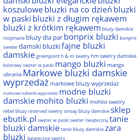
damski
bluzki eleganckie
bluzki
bluzki na co dzień
bluzki
koszulowe
w paski
bluzki z długim rękawem
bluzki z krótkim rękawem
bluzy damskie
bonprix bluzki
bluzy dla par
rozpinane
bonprix
fajne bluzki
damski bluzki
sweter
damskie
hm swetry damskie
greenpoint
h & m swetry
mango bluzki
mango
kolorowy sweter w paski
Markowe bluzki damskie
ubrania
wyprzedaż
markowe bluzy wyprzedaż
modne bluzki
markowe sukienki wyprzedaż
damskie
mohito bluzki
mohito swetry
sklep
rebel bluzy
reserved swetry
sinsay bluzy damskie
ebutik.pl
tanie
sweter w paski
sweter świąteczny
bluzki damskie
zara
tanie bluzy damskie
bluzki
świąteczne swetry