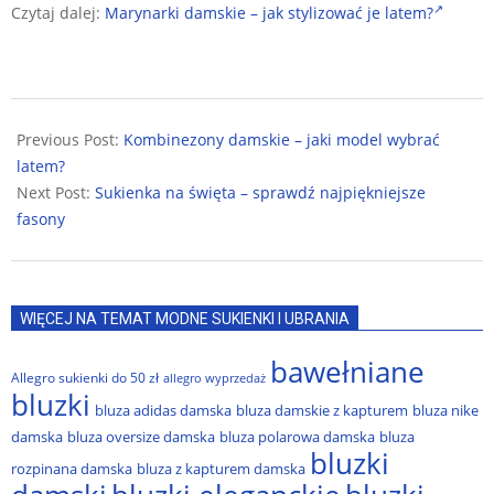
Czytaj dalej:
Marynarki damskie – jak stylizować je latem?
2025-
02-
Previous Post:
Kombinezony damskie – jaki model wybrać
27
latem?
Next Post:
Sukienka na święta – sprawdź najpiękniejsze
fasony
WIĘCEJ NA TEMAT MODNE SUKIENKI I UBRANIA
bawełniane
Allegro sukienki do 50 zł
allegro wyprzedaż
bluzki
bluza adidas damska
bluza damskie z kapturem
bluza nike
damska
bluza oversize damska
bluza polarowa damska
bluza
bluzki
rozpinana damska
bluza z kapturem damska