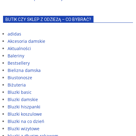
BUTIK CZY SKLEP Z ODZIEŻĄ – CO BYBRAĆ?
adidas
Akcesoria damskie
Aktualności
Baleriny
Bestsellery
Bielizna damska
Biustonosze
Biżuteria
Bluzki basic
Bluzki damskie
Bluzki hiszpanki
Bluzki koszulowe
Bluzki na co dzień
Bluzki wizytowe
bluzki z długim rękawem