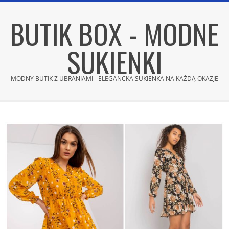
Skip
BUTIK BOX - MODNE
to
content
SUKIENKI
MODNY BUTIK Z UBRANIAMI - ELEGANCKA SUKIENKA NA KAŻDĄ OKAZJĘ
Secondary
Navigation
Menu