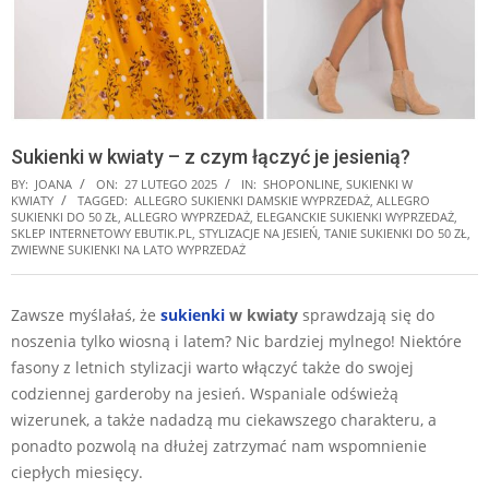
Sukienki w kwiaty – z czym łączyć je jesienią?
BY:
JOANA
ON:
27 LUTEGO 2025
IN:
SHOPONLINE
,
SUKIENKI W
KWIATY
TAGGED:
ALLEGRO SUKIENKI DAMSKIE WYPRZEDAŻ
,
ALLEGRO
SUKIENKI DO 50 ZŁ
,
ALLEGRO WYPRZEDAŻ
,
ELEGANCKIE SUKIENKI WYPRZEDAŻ
,
SKLEP INTERNETOWY EBUTIK.PL
,
STYLIZACJE NA JESIEŃ
,
TANIE SUKIENKI DO 50 ZŁ
,
ZWIEWNE SUKIENKI NA LATO WYPRZEDAŻ
Zawsze myślałaś, że
sukienki
w kwiaty
sprawdzają się do
noszenia tylko wiosną i latem? Nic bardziej mylnego! Niektóre
fasony z letnich stylizacji warto włączyć także do swojej
codziennej garderoby na jesień. Wspaniale odświeżą
wizerunek, a także nadadzą mu ciekawszego charakteru, a
ponadto pozwolą na dłużej zatrzymać nam wspomnienie
ciepłych miesięcy.