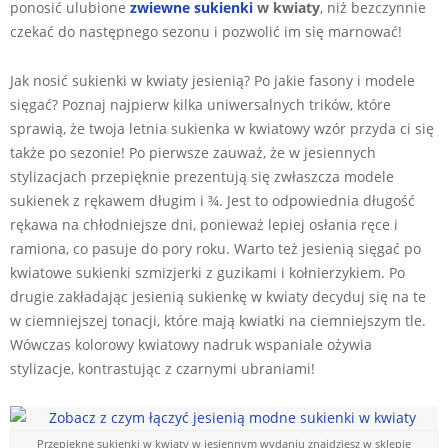
ponosić ulubione
zwiewne sukienki
w kwiaty
, niż bezczynnie
czekać do następnego sezonu i pozwolić im się marnować!
Jak nosić sukienki w kwiaty jesienią? Po jakie fasony i modele
sięgać? Poznaj najpierw kilka uniwersalnych trików, które
sprawią, że twoja letnia sukienka w kwiatowy wzór przyda ci się
także po sezonie! Po pierwsze zauważ, że w jesiennych
stylizacjach przepięknie prezentują się zwłaszcza modele
sukienek z rękawem długim i ¾. Jest to odpowiednia długość
rękawa na chłodniejsze dni, ponieważ lepiej osłania ręce i
ramiona, co pasuje do pory roku. Warto też jesienią sięgać po
kwiatowe sukienki szmizjerki z guzikami i kołnierzykiem. Po
drugie zakładając jesienią sukienkę w kwiaty decyduj się na te
w ciemniejszej tonacji, które mają kwiatki na ciemniejszym tle.
Wówczas kolorowy kwiatowy nadruk wspaniale ożywia
stylizacje, kontrastując z czarnymi ubraniami!
Przepiękne sukienki w kwiaty w jesiennym wydaniu znajdziesz w sklepie